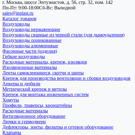
г. Москва, шоссе Энтузиастов, д. 56, стр. 32, пом. 142
Пн-Пт: 9:00-18:00
Cб-Вс: Выходной
sales@inplast.ru
Каталог товаров
Воздуховоды
Воздуховоды нержавеющие
Воздуховоды сварные из черной стали (для дымоудаления)
Воздуховоды оцинкованные
Воздуховоды алюминивые
Фасонные части (изделия)
Гибкие воздуховоды
Расходные материалы, крепеж, изоляция
Изоляционные материалы
Ленты самоклеющиеся, скотчи и шипы
Крепеж для производства вентиляции и сборки воздуховодов
Анкеры и дюбили
Метрический крепеж и метизы
Крепеж для монтажа инженерных систем
Хомуты
Профили, траверсы, кронштейны
Расходные материалы
Внтиляционное оборудование
Лючки и гермодвери
Дефлекторы, зонты, фильтры и сетевое оборудование
Клапаны