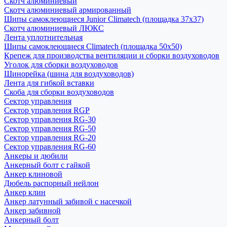
Скотч алюминиевый
Скотч алюминиевый армированный
Шипы самоклеющиеся Junior Climatech (площадка 37х37)
Скотч алюминиевый ЛЮКС
Лента уплотнительная
Шипы самоклеющиеся Climatech (площадка 50х50)
Крепеж для производства вентиляции и сборки воздуховодов
Уголок для сборки воздуховодов
Шинорейка (шина для воздуховодов)
Лента для гибкой вставки
Скоба для сборки воздуховодов
Сектор управления
Сектор управления RGP
Сектор управления RG-30
Сектор управления RG-50
Сектор управления RG-20
Сектор управления RG-60
Анкеры и дюбили
Анкерный болт с гайкой
Анкер клиновой
Дюбель распорный нейлон
Анкер клин
Анкер латунный забивой с насечкой
Анкер забивной
Анкерный болт