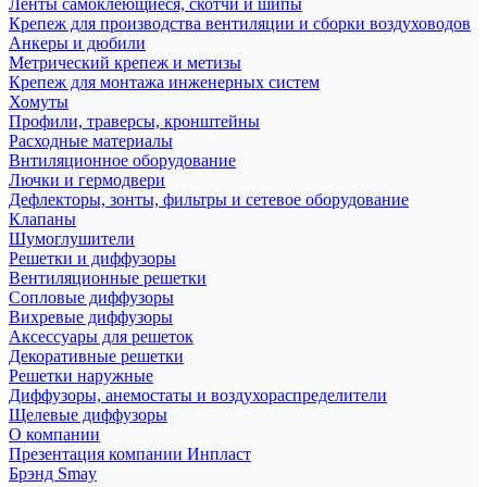
Ленты самоклеющиеся, скотчи и шипы
Крепеж для производства вентиляции и сборки воздуховодов
Анкеры и дюбили
Метрический крепеж и метизы
Крепеж для монтажа инженерных систем
Хомуты
Профили, траверсы, кронштейны
Расходные материалы
Внтиляционное оборудование
Лючки и гермодвери
Дефлекторы, зонты, фильтры и сетевое оборудование
Клапаны
Шумоглушители
Решетки и диффузоры
Вентиляционные решетки
Сопловые диффузоры
Вихревые диффузоры
Аксессуары для решеток
Декоративные решетки
Решетки наружные
Диффузоры, анемостаты и воздухораспределители
Щелевые диффузоры
О компании
Презентация компании Инпласт
Брэнд Smay