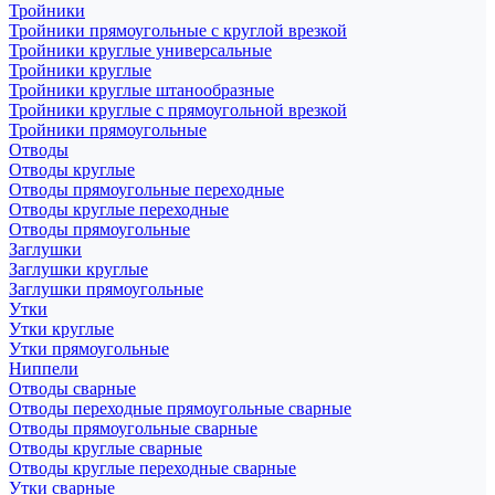
Тройники
Тройники прямоугольные с круглой врезкой
Тройники круглые универсальные
Тройники круглые
Тройники круглые штанообразные
Тройники круглые с прямоугольной врезкой
Тройники прямоугольные
Отводы
Отводы круглые
Отводы прямоугольные переходные
Отводы круглые переходные
Отводы прямоугольные
Заглушки
Заглушки круглые
Заглушки прямоугольные
Утки
Утки круглые
Утки прямоугольные
Ниппели
Отводы сварные
Отводы переходные прямоугольные сварные
Отводы прямоугольные сварные
Отводы круглые сварные
Отводы круглые переходные сварные
Утки сварные