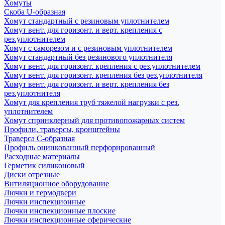
Хомуты
Скоба U-образная
Хомут стандартный с резиновым уплотнителем
Хомут вент. для горизонт. и верт. крепления с
рез.уплотнителем
Хомут с саморезом и с резиновым уплотнителем
Хомут стандартный без резинового уплотнителя
Хомут вент. для горизонт. крепления с рез.уплотнителем
Хомут вент. для горизонт. крепления без рез.уплотнителя
Хомут вент. для горизонт. и верт. крепления без
рез.уплотнителя
Хомут для крепления труб тяжелой нагрузки с рез.
уплотнителем
Хомут спринклерный для противопожарных систем
Профили, траверсы, кронштейны
Траверса С-образная
Профиль оцинкованный перфорированный
Расходные материалы
Герметик силиконовый
Диски отрезные
Внтиляционное оборудование
Лючки и гермодвери
Лючки инспекционные
Лючки инспекционные плоские
Лючки инспекционные сферические