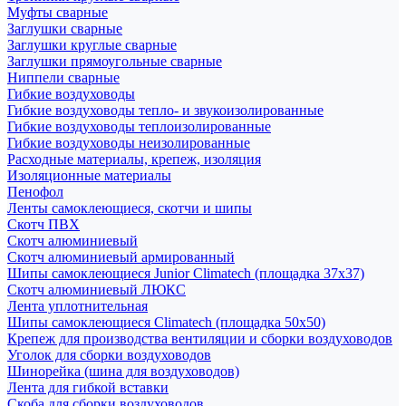
Муфты сварные
Заглушки сварные
Заглушки круглые сварные
Заглушки прямоугольные сварные
Ниппели сварные
Гибкие воздуховоды
Гибкие воздуховоды тепло- и звукоизолированные
Гибкие воздуховоды теплоизолированные
Гибкие воздуховоды неизолированные
Расходные материалы, крепеж, изоляция
Изоляционные материалы
Пенофол
Ленты самоклеющиеся, скотчи и шипы
Скотч ПВХ
Скотч алюминиевый
Скотч алюминиевый армированный
Шипы самоклеющиеся Junior Climatech (площадка 37х37)
Скотч алюминиевый ЛЮКС
Лента уплотнительная
Шипы самоклеющиеся Climatech (площадка 50х50)
Крепеж для производства вентиляции и сборки воздуховодов
Уголок для сборки воздуховодов
Шинорейка (шина для воздуховодов)
Лента для гибкой вставки
Скоба для сборки воздуховодов