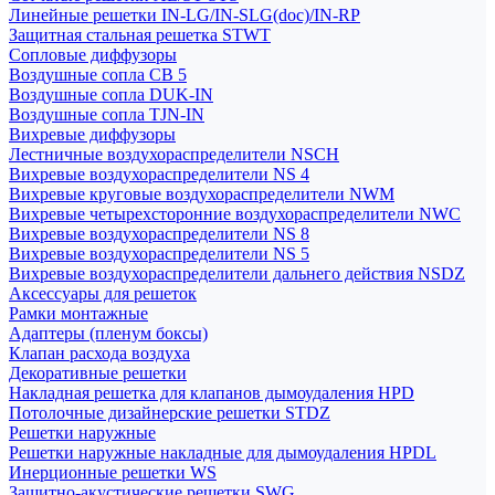
Линейные решетки IN-LG/IN-SLG(doc)/IN-RP
Защитная стальная решетка STWT
Сопловые диффузоры
Воздушные сопла СВ 5
Воздушные сопла DUK-IN
Воздушные сопла TJN-IN
Вихревые диффузоры
Лестничные воздухораспределители NSCH
Вихревые воздухораспределители NS 4
Вихревые круговые воздухораспределители NWM
Вихревые четырехсторонние воздухораспределители NWC
Вихревые воздухораспределители NS 8
Вихревые воздухораспределители NS 5
Вихревые воздухораспределители дальнего действия NSDZ
Аксессуары для решеток
Рамки монтажные
Адаптеры (пленум боксы)
Клапан расхода воздуха
Декоративные решетки
Накладная решетка для клапанов дымоудаления HPD
Потолочные дизайнерские решетки STDZ
Решетки наружные
Решетки наружные накладные для дымоудаления HPDL
Инерционные решетки WS
Защитно-акустические решетки SWG