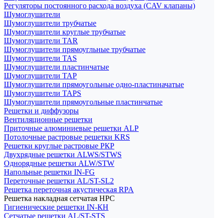
Регуляторы постоянного расхода воздуха (CAV клапаны)
Шумоглушители
Шумоглушители трубчатые
Шумоглушители круглые трубчатые
Шумоглушители TAR
Шумоглушители прямоугльные трубчатые
Шумоглушители TAS
Шумоглушители пластинчатые
Шумоглушители TAP
Шумоглушители прямоугольные одно-пластиначатые
Шумоглушители TAPS
Шумоглушители прямоугольные пластинчатые
Решетки и диффузоры
Вентиляционные решетки
Приточные алюминиевые решетки ALP
Потолочные растровые решетки KRS
Решетки круглые растровые РКР
Двухрядные решетки ALWS/STWS
Однорядные решетки ALW/STW
Напольные решетки IN-FG
Переточные решетки AL/ST-SL2
Решетка переточная акустическая RPA
Решетка накладная сетчатая НРС
Гигиенические решетки IN-КН
Сетчатые решетки AL/ST-STS