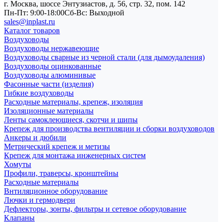
г. Москва, шоссе Энтузиастов, д. 56, стр. 32, пом. 142
Пн-Пт: 9:00-18:00
Cб-Вс: Выходной
sales@inplast.ru
Каталог товаров
Воздуховоды
Воздуховоды нержавеющие
Воздуховоды сварные из черной стали (для дымоудаления)
Воздуховоды оцинкованные
Воздуховоды алюминивые
Фасонные части (изделия)
Гибкие воздуховоды
Расходные материалы, крепеж, изоляция
Изоляционные материалы
Ленты самоклеющиеся, скотчи и шипы
Крепеж для производства вентиляции и сборки воздуховодов
Анкеры и дюбили
Метрический крепеж и метизы
Крепеж для монтажа инженерных систем
Хомуты
Профили, траверсы, кронштейны
Расходные материалы
Внтиляционное оборудование
Лючки и гермодвери
Дефлекторы, зонты, фильтры и сетевое оборудование
Клапаны