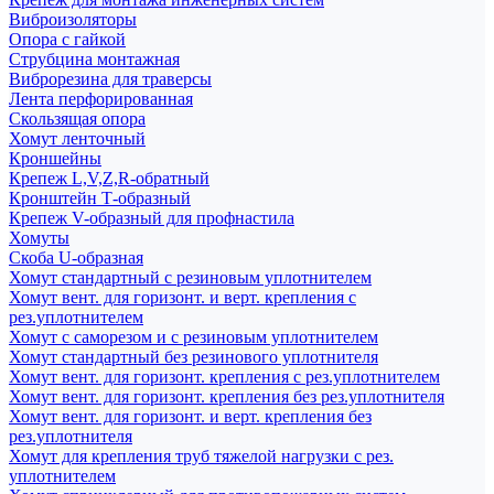
Виброизоляторы
Опора с гайкой
Струбцина монтажная
Виброрезина для траверсы
Лента перфорированная
Скользящая опора
Хомут ленточный
Кроншейны
Крепеж L,V,Z,R-обратный
Кронштейн Т-образный
Крепеж V-образный для профнастила
Хомуты
Скоба U-образная
Хомут стандартный с резиновым уплотнителем
Хомут вент. для горизонт. и верт. крепления с
рез.уплотнителем
Хомут с саморезом и с резиновым уплотнителем
Хомут стандартный без резинового уплотнителя
Хомут вент. для горизонт. крепления с рез.уплотнителем
Хомут вент. для горизонт. крепления без рез.уплотнителя
Хомут вент. для горизонт. и верт. крепления без
рез.уплотнителя
Хомут для крепления труб тяжелой нагрузки с рез.
уплотнителем