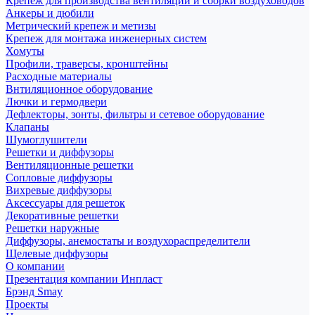
Крепеж для производства вентиляции и сборки воздуховодов
Анкеры и дюбили
Метрический крепеж и метизы
Крепеж для монтажа инженерных систем
Хомуты
Профили, траверсы, кронштейны
Расходные материалы
Внтиляционное оборудование
Лючки и гермодвери
Дефлекторы, зонты, фильтры и сетевое оборудование
Клапаны
Шумоглушители
Решетки и диффузоры
Вентиляционные решетки
Сопловые диффузоры
Вихревые диффузоры
Аксессуары для решеток
Декоративные решетки
Решетки наружные
Диффузоры, анемостаты и воздухораспределители
Щелевые диффузоры
О компании
Презентация компании Инпласт
Брэнд Smay
Проекты