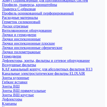
Хомут спринклерный для противопожарных систем
Профили, траверсы, кронштейны
Траверса С-образная
Профиль оцинкованный перфорированный
Расходные материалы
Герметик силиконовый
Диски отрезные
Внтиляционное оборудование
Лючки и гермодвери
Лючки инспекционные
Лючки инспекционные плоские
Лючки инспекционные сферические
Лючки пилометражные
Гермодвери
Дефлекторы, зонты, фильтры и сетевое оборудование
Воздушные фильтры
KAF канальный корпус для абсолютных фильтров H13
Канальные электростатические фильтры ELIXAIR
Зонты кухонные
Гибкие вставки
Зонты ВШ
Зонты ВШ прямоугольные
Зонты ВШ круглые
Дефлекторы
Клапаны