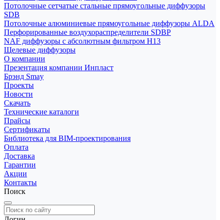
Потолочные сетчатые стальные прямоугольные диффузоры
SDB
Потолочные алюминиевые прямоугольные диффузоры ALDA
Перфорированные воздухораспределители SDBP
NAF диффузоры с абсолютным фильтром Н13
Щелевые диффузоры
О компании
Презентация компании Инпласт
Брэнд Smay
Проекты
Новости
Скачать
Технические каталоги
Прайсы
Сертификаты
Библиотека для BIM-проектирования
Оплата
Доставка
Гарантии
Акции
Контакты
Поиск
Логин