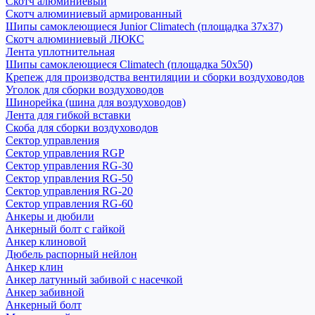
Скотч алюминиевый
Скотч алюминиевый армированный
Шипы самоклеющиеся Junior Climatech (площадка 37х37)
Скотч алюминиевый ЛЮКС
Лента уплотнительная
Шипы самоклеющиеся Climatech (площадка 50х50)
Крепеж для производства вентиляции и сборки воздуховодов
Уголок для сборки воздуховодов
Шинорейка (шина для воздуховодов)
Лента для гибкой вставки
Скоба для сборки воздуховодов
Сектор управления
Сектор управления RGP
Сектор управления RG-30
Сектор управления RG-50
Сектор управления RG-20
Сектор управления RG-60
Анкеры и дюбили
Анкерный болт с гайкой
Анкер клиновой
Дюбель распорный нейлон
Анкер клин
Анкер латунный забивой с насечкой
Анкер забивной
Анкерный болт