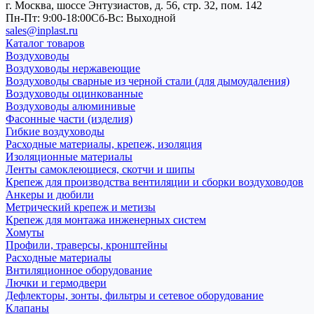
г. Москва, шоссе Энтузиастов, д. 56, стр. 32, пом. 142
Пн-Пт: 9:00-18:00
Cб-Вс: Выходной
sales@inplast.ru
Каталог товаров
Воздуховоды
Воздуховоды нержавеющие
Воздуховоды сварные из черной стали (для дымоудаления)
Воздуховоды оцинкованные
Воздуховоды алюминивые
Фасонные части (изделия)
Гибкие воздуховоды
Расходные материалы, крепеж, изоляция
Изоляционные материалы
Ленты самоклеющиеся, скотчи и шипы
Крепеж для производства вентиляции и сборки воздуховодов
Анкеры и дюбили
Метрический крепеж и метизы
Крепеж для монтажа инженерных систем
Хомуты
Профили, траверсы, кронштейны
Расходные материалы
Внтиляционное оборудование
Лючки и гермодвери
Дефлекторы, зонты, фильтры и сетевое оборудование
Клапаны