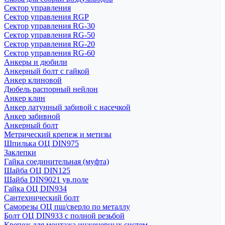
Сектор управления
Сектор управления RGP
Сектор управления RG-30
Сектор управления RG-50
Сектор управления RG-20
Сектор управления RG-60
Анкеры и дюбили
Анкерный болт с гайкой
Анкер клиновой
Дюбель распорный нейлон
Анкер клин
Анкер латунный забивой с насечкой
Анкер забивной
Анкерный болт
Метрический крепеж и метизы
Шпилька ОЦ DIN975
Заклепки
Гайка соединительная (муфта)
Шайба ОЦ DIN125
Шайба DIN9021 ув.поле
Гайка ОЦ DIN934
Сантехнический болт
Саморезы ОЦ пш/сверло по металлу
Болт ОЦ DIN933 с полной резьбой
Крепеж для монтажа инженерных систем