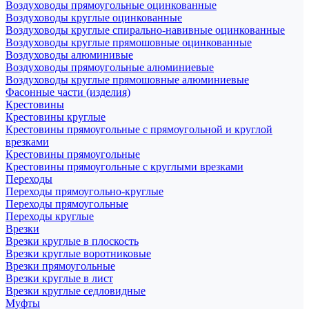
Воздуховоды прямоугольные оцинкованные
Воздуховоды круглые оцинкованные
Воздуховоды круглые спирально-навивные оцинкованные
Воздуховоды круглые прямошовные оцинкованные
Воздуховоды алюминивые
Воздуховоды прямоугольные алюминиевые
Воздуховоды круглые прямошовные алюминиевые
Фасонные части (изделия)
Крестовины
Крестовины круглые
Крестовины прямоугольные с прямоугольной и круглой
врезками
Крестовины прямоугольные
Крестовины прямоугольные с круглыми врезками
Переходы
Переходы прямоугольно-круглые
Переходы прямоугольные
Переходы круглые
Врезки
Врезки круглые в плоскость
Врезки круглые воротниковые
Врезки прямоугольные
Врезки круглые в лист
Врезки круглые седловидные
Муфты