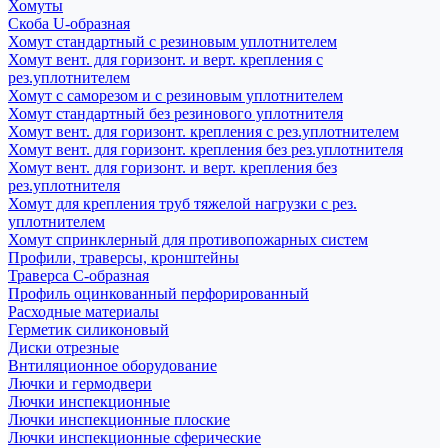
Хомуты
Скоба U-образная
Хомут стандартный с резиновым уплотнителем
Хомут вент. для горизонт. и верт. крепления с
рез.уплотнителем
Хомут с саморезом и с резиновым уплотнителем
Хомут стандартный без резинового уплотнителя
Хомут вент. для горизонт. крепления с рез.уплотнителем
Хомут вент. для горизонт. крепления без рез.уплотнителя
Хомут вент. для горизонт. и верт. крепления без
рез.уплотнителя
Хомут для крепления труб тяжелой нагрузки с рез.
уплотнителем
Хомут спринклерный для противопожарных систем
Профили, траверсы, кронштейны
Траверса С-образная
Профиль оцинкованный перфорированный
Расходные материалы
Герметик силиконовый
Диски отрезные
Внтиляционное оборудование
Лючки и гермодвери
Лючки инспекционные
Лючки инспекционные плоские
Лючки инспекционные сферические