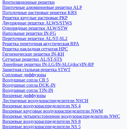
Вентиляционные решетки
Приточные алюминиевые решетки ALP
Потолочные растровые решетки KRS
Решетки круглые растровые РКР
Двухрядные решетки ALWS/STWS
Однорядные решетки ALW/STW
Напольные решетки IN-FG
Переточные решетки AL/ST-SL2
Решетка переточная акустическая RPA
Решетка накладная сетчатая НРС
Гигиенические решетки IN-КН
Сетчатые решетки AL/ST-STS
Линейные решетки IN-LG/IN-SLG(doc)/IN-RP
Защитная стальная решетка STWT
Сопловые диффузоры
Воздушные сопла СВ 5
Воздушные сопла DUK-IN
Воздушные сопла TJN-IN
Вихревые диффузоры
Лестничные воздухораспределители NSCH
Вихревые воздухораспределители NS 4
Вихревые круговые воздухораспределители NWM
Вихревые четырехсторонние воздухораспределители NWC
Вихревые воздухораспределители NS 8
Вихревые воздухораспределители NS 5