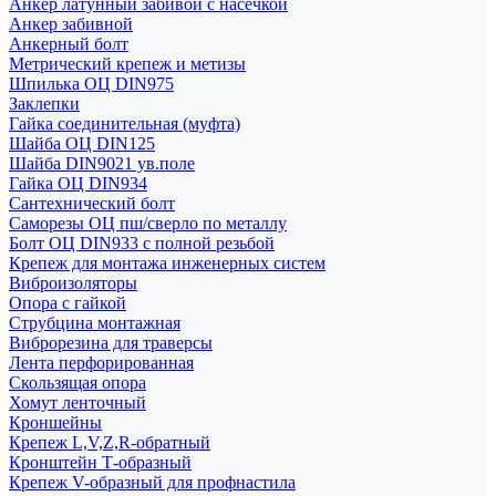
Анкер латунный забивой с насечкой
Анкер забивной
Анкерный болт
Метрический крепеж и метизы
Шпилька ОЦ DIN975
Заклепки
Гайка соединительная (муфта)
Шайба ОЦ DIN125
Шайба DIN9021 ув.поле
Гайка ОЦ DIN934
Сантехнический болт
Саморезы ОЦ пш/сверло по металлу
Болт ОЦ DIN933 с полной резьбой
Крепеж для монтажа инженерных систем
Виброизоляторы
Опора с гайкой
Струбцина монтажная
Виброрезина для траверсы
Лента перфорированная
Скользящая опора
Хомут ленточный
Кроншейны
Крепеж L,V,Z,R-обратный
Кронштейн Т-образный
Крепеж V-образный для профнастила