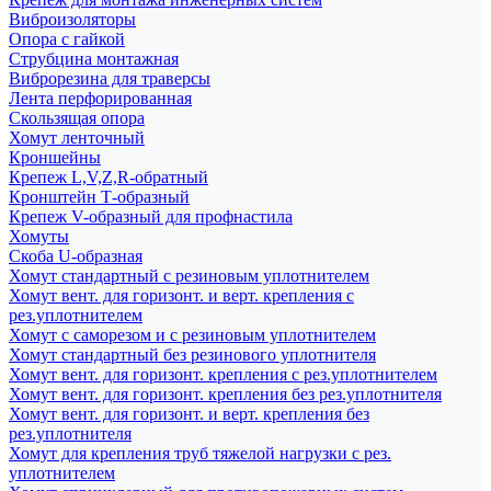
Виброизоляторы
Опора с гайкой
Струбцина монтажная
Виброрезина для траверсы
Лента перфорированная
Скользящая опора
Хомут ленточный
Кроншейны
Крепеж L,V,Z,R-обратный
Кронштейн Т-образный
Крепеж V-образный для профнастила
Хомуты
Скоба U-образная
Хомут стандартный с резиновым уплотнителем
Хомут вент. для горизонт. и верт. крепления с
рез.уплотнителем
Хомут с саморезом и с резиновым уплотнителем
Хомут стандартный без резинового уплотнителя
Хомут вент. для горизонт. крепления с рез.уплотнителем
Хомут вент. для горизонт. крепления без рез.уплотнителя
Хомут вент. для горизонт. и верт. крепления без
рез.уплотнителя
Хомут для крепления труб тяжелой нагрузки с рез.
уплотнителем