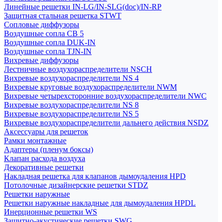
Линейные решетки IN-LG/IN-SLG(doc)/IN-RP
Защитная стальная решетка STWT
Сопловые диффузоры
Воздушные сопла СВ 5
Воздушные сопла DUK-IN
Воздушные сопла TJN-IN
Вихревые диффузоры
Лестничные воздухораспределители NSCH
Вихревые воздухораспределители NS 4
Вихревые круговые воздухораспределители NWM
Вихревые четырехсторонние воздухораспределители NWC
Вихревые воздухораспределители NS 8
Вихревые воздухораспределители NS 5
Вихревые воздухораспределители дальнего действия NSDZ
Аксессуары для решеток
Рамки монтажные
Адаптеры (пленум боксы)
Клапан расхода воздуха
Декоративные решетки
Накладная решетка для клапанов дымоудаления HPD
Потолочные дизайнерские решетки STDZ
Решетки наружные
Решетки наружные накладные для дымоудаления HPDL
Инерционные решетки WS
Защитно-акустические решетки SWG