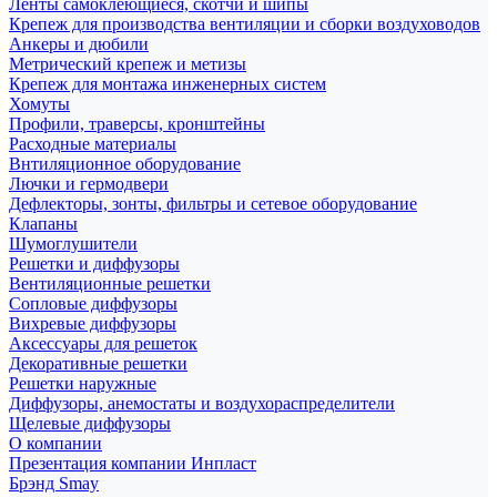
Ленты самоклеющиеся, скотчи и шипы
Крепеж для производства вентиляции и сборки воздуховодов
Анкеры и дюбили
Метрический крепеж и метизы
Крепеж для монтажа инженерных систем
Хомуты
Профили, траверсы, кронштейны
Расходные материалы
Внтиляционное оборудование
Лючки и гермодвери
Дефлекторы, зонты, фильтры и сетевое оборудование
Клапаны
Шумоглушители
Решетки и диффузоры
Вентиляционные решетки
Сопловые диффузоры
Вихревые диффузоры
Аксессуары для решеток
Декоративные решетки
Решетки наружные
Диффузоры, анемостаты и воздухораспределители
Щелевые диффузоры
О компании
Презентация компании Инпласт
Брэнд Smay