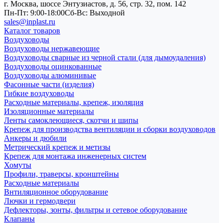
г. Москва, шоссе Энтузиастов, д. 56, стр. 32, пом. 142
Пн-Пт: 9:00-18:00
Cб-Вс: Выходной
sales@inplast.ru
Каталог товаров
Воздуховоды
Воздуховоды нержавеющие
Воздуховоды сварные из черной стали (для дымоудаления)
Воздуховоды оцинкованные
Воздуховоды алюминивые
Фасонные части (изделия)
Гибкие воздуховоды
Расходные материалы, крепеж, изоляция
Изоляционные материалы
Ленты самоклеющиеся, скотчи и шипы
Крепеж для производства вентиляции и сборки воздуховодов
Анкеры и дюбили
Метрический крепеж и метизы
Крепеж для монтажа инженерных систем
Хомуты
Профили, траверсы, кронштейны
Расходные материалы
Внтиляционное оборудование
Лючки и гермодвери
Дефлекторы, зонты, фильтры и сетевое оборудование
Клапаны