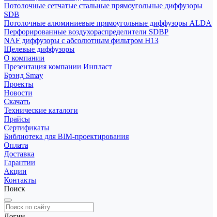
Потолочные сетчатые стальные прямоугольные диффузоры
SDB
Потолочные алюминиевые прямоугольные диффузоры ALDA
Перфорированные воздухораспределители SDBP
NAF диффузоры с абсолютным фильтром Н13
Щелевые диффузоры
О компании
Презентация компании Инпласт
Брэнд Smay
Проекты
Новости
Скачать
Технические каталоги
Прайсы
Сертификаты
Библиотека для BIM-проектирования
Оплата
Доставка
Гарантии
Акции
Контакты
Поиск
Логин