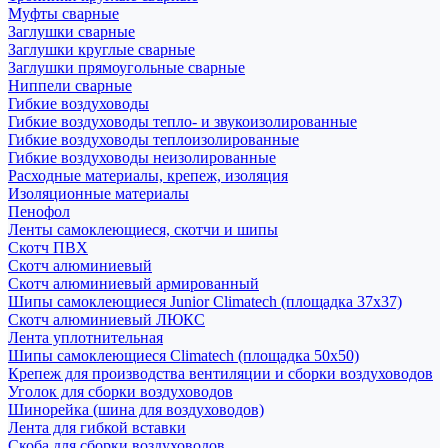
Муфты сварные
Заглушки сварные
Заглушки круглые сварные
Заглушки прямоугольные сварные
Ниппели сварные
Гибкие воздуховоды
Гибкие воздуховоды тепло- и звукоизолированные
Гибкие воздуховоды теплоизолированные
Гибкие воздуховоды неизолированные
Расходные материалы, крепеж, изоляция
Изоляционные материалы
Пенофол
Ленты самоклеющиеся, скотчи и шипы
Скотч ПВХ
Скотч алюминиевый
Скотч алюминиевый армированный
Шипы самоклеющиеся Junior Climatech (площадка 37х37)
Скотч алюминиевый ЛЮКС
Лента уплотнительная
Шипы самоклеющиеся Climatech (площадка 50х50)
Крепеж для производства вентиляции и сборки воздуховодов
Уголок для сборки воздуховодов
Шинорейка (шина для воздуховодов)
Лента для гибкой вставки
Скоба для сборки воздуховодов