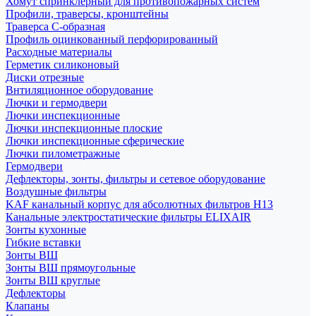
Хомут спринклерный для противопожарных систем
Профили, траверсы, кронштейны
Траверса С-образная
Профиль оцинкованный перфорированный
Расходные материалы
Герметик силиконовый
Диски отрезные
Внтиляционное оборудование
Лючки и гермодвери
Лючки инспекционные
Лючки инспекционные плоские
Лючки инспекционные сферические
Лючки пилометражные
Гермодвери
Дефлекторы, зонты, фильтры и сетевое оборудование
Воздушные фильтры
KAF канальный корпус для абсолютных фильтров H13
Канальные электростатические фильтры ELIXAIR
Зонты кухонные
Гибкие вставки
Зонты ВШ
Зонты ВШ прямоугольные
Зонты ВШ круглые
Дефлекторы
Клапаны