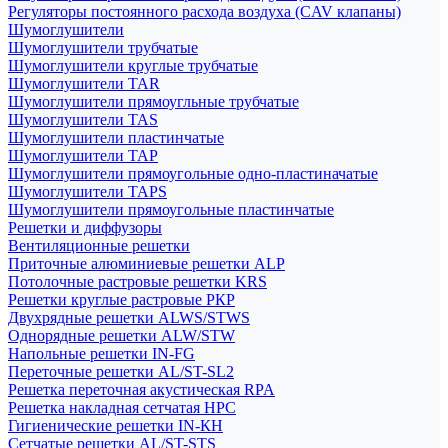
Регуляторы постоянного расхода воздуха (CAV клапаны)
Шумоглушители
Шумоглушители трубчатые
Шумоглушители круглые трубчатые
Шумоглушители TAR
Шумоглушители прямоугльные трубчатые
Шумоглушители TAS
Шумоглушители пластинчатые
Шумоглушители TAP
Шумоглушители прямоугольные одно-пластиначатые
Шумоглушители TAPS
Шумоглушители прямоугольные пластинчатые
Решетки и диффузоры
Вентиляционные решетки
Приточные алюминиевые решетки ALP
Потолочные растровые решетки KRS
Решетки круглые растровые РКР
Двухрядные решетки ALWS/STWS
Однорядные решетки ALW/STW
Напольные решетки IN-FG
Переточные решетки AL/ST-SL2
Решетка переточная акустическая RPA
Решетка накладная сетчатая НРС
Гигиенические решетки IN-КН
Сетчатые решетки AL/ST-STS