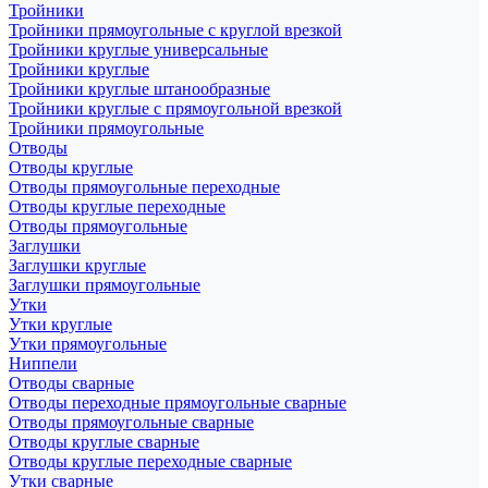
Тройники
Тройники прямоугольные с круглой врезкой
Тройники круглые универсальные
Тройники круглые
Тройники круглые штанообразные
Тройники круглые с прямоугольной врезкой
Тройники прямоугольные
Отводы
Отводы круглые
Отводы прямоугольные переходные
Отводы круглые переходные
Отводы прямоугольные
Заглушки
Заглушки круглые
Заглушки прямоугольные
Утки
Утки круглые
Утки прямоугольные
Ниппели
Отводы сварные
Отводы переходные прямоугольные сварные
Отводы прямоугольные сварные
Отводы круглые сварные
Отводы круглые переходные сварные
Утки сварные