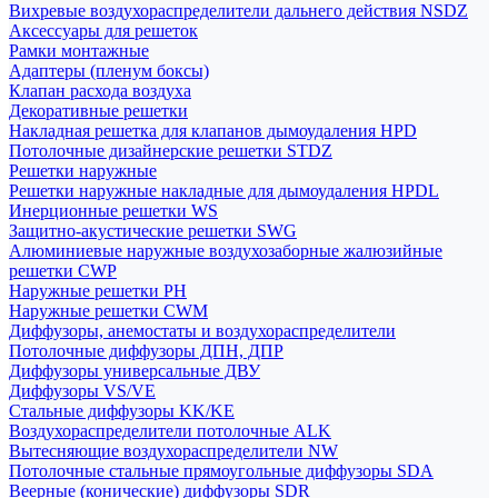
Вихревые воздухораспределители дальнего действия NSDZ
Аксессуары для решеток
Рамки монтажные
Адаптеры (пленум боксы)
Клапан расхода воздуха
Декоративные решетки
Накладная решетка для клапанов дымоудаления HPD
Потолочные дизайнерские решетки STDZ
Решетки наружные
Решетки наружные накладные для дымоудаления HPDL
Инерционные решетки WS
Защитно-акустические решетки SWG
Алюминиевые наружные воздухозаборные жалюзийные
решетки CWP
Наружные решетки РН
Наружные решетки CWM
Диффузоры, анемостаты и воздухораспределители
Потолочные диффузоры ДПН, ДПР
Диффузоры универсальные ДВУ
Диффузоры VS/VE
Стальные диффузоры KK/KE
Воздухораспределители потолочные ALK
Вытесняющие воздухораспределители NW
Потолочные стальные прямоугольные диффузоры SDA
Веерные (конические) диффузоры SDR