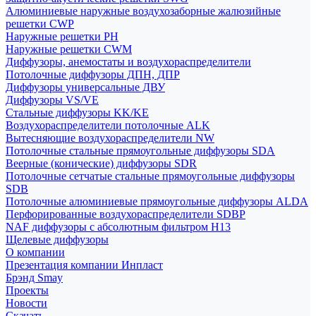
Алюминиевые наружные воздухозаборные жалюзийные
решетки CWP
Наружные решетки РН
Наружные решетки CWM
Диффузоры, анемостаты и воздухораспределители
Потолочные диффузоры ДПН, ДПР
Диффузоры универсальные ДВУ
Диффузоры VS/VE
Стальные диффузоры KK/KE
Воздухораспределители потолочные ALK
Вытесняющие воздухораспределители NW
Потолочные стальные прямоугольные диффузоры SDA
Веерные (конические) диффузоры SDR
Потолочные сетчатые стальные прямоугольные диффузоры
SDB
Потолочные алюминиевые прямоугольные диффузоры ALDA
Перфорированные воздухораспределители SDBP
NAF диффузоры с абсолютным фильтром Н13
Щелевые диффузоры
О компании
Презентация компании Инпласт
Брэнд Smay
Проекты
Новости
Скачать