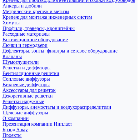
Крепеж для производства вентиляции и сборки воздуховодов
Анкеры и дюбили
Метрический крепеж и метизы
Крепеж для монтажа инженерных систем
Хомуты
Профили, траверсы, кронштейны
Расходные материалы
Внтиляционное оборудование
Лючки и гермодвери
Дефлекторы, зонты, фильтры и сетевое оборудование
Клапаны
Шумоглушители
Решетки и диффузоры
Вентиляционные решетки
Сопловые диффузоры
Вихревые диффузоры
Аксессуары для решеток
Декоративные решетки
Решетки наружные
Диффузоры, анемостаты и воздухораспределители
Щелевые диффузоры
О компании
Презентация компании Инпласт
Брэнд Smay
Проекты