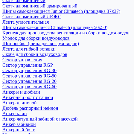
Скотч алюминиевый
Скотч алюминиевый армированный
Шипы самоклеющиеся Junior Climatech (площадка 37х37)
Скотч алюминиевый ЛЮКС
Лента уплотнительная
Шипы самоклеющиеся Climatech (площадка 50х50)
Крепеж для производства вентиляции и сборки воздуховодов
Уголок для сборки воздуховодов
Шинорейка (шина для воздуховодов)
Лента для гибкой вставки
Скоба для сборки воздуховодов
Сектор управления
Сектор управления RGP
Сектор управления RG-30
Сектор управления RG-50
Сектор управления RG-20
Сектор управления RG-60
Анкеры и дюбили
Анкерный болт с гайкой
Анкер клиновой
Дюбель распорный нейлон
Анкер клин
Анкер латунный забивой с насечкой
Анкер забивной
Анкерный болт