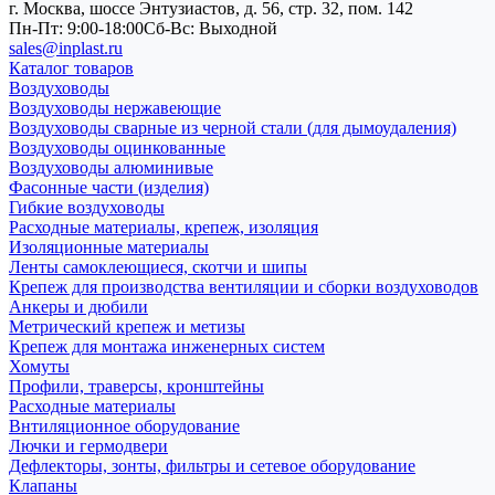
г. Москва, шоссе Энтузиастов, д. 56, стр. 32, пом. 142
Пн-Пт: 9:00-18:00
Cб-Вс: Выходной
sales@inplast.ru
Каталог товаров
Воздуховоды
Воздуховоды нержавеющие
Воздуховоды сварные из черной стали (для дымоудаления)
Воздуховоды оцинкованные
Воздуховоды алюминивые
Фасонные части (изделия)
Гибкие воздуховоды
Расходные материалы, крепеж, изоляция
Изоляционные материалы
Ленты самоклеющиеся, скотчи и шипы
Крепеж для производства вентиляции и сборки воздуховодов
Анкеры и дюбили
Метрический крепеж и метизы
Крепеж для монтажа инженерных систем
Хомуты
Профили, траверсы, кронштейны
Расходные материалы
Внтиляционное оборудование
Лючки и гермодвери
Дефлекторы, зонты, фильтры и сетевое оборудование
Клапаны