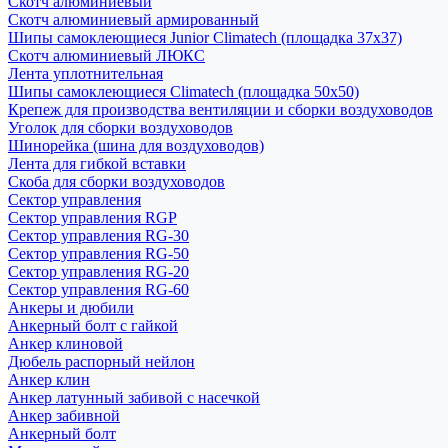
Скотч алюминиевый
Скотч алюминиевый армированный
Шипы самоклеющиеся Junior Climatech (площадка 37х37)
Скотч алюминиевый ЛЮКС
Лента уплотнительная
Шипы самоклеющиеся Climatech (площадка 50х50)
Крепеж для производства вентиляции и сборки воздуховодов
Уголок для сборки воздуховодов
Шинорейка (шина для воздуховодов)
Лента для гибкой вставки
Скоба для сборки воздуховодов
Сектор управления
Сектор управления RGP
Сектор управления RG-30
Сектор управления RG-50
Сектор управления RG-20
Сектор управления RG-60
Анкеры и дюбили
Анкерный болт с гайкой
Анкер клиновой
Дюбель распорный нейлон
Анкер клин
Анкер латунный забивой с насечкой
Анкер забивной
Анкерный болт