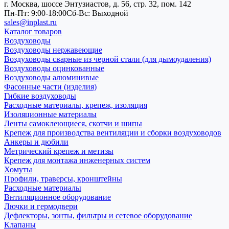
г. Москва, шоссе Энтузиастов, д. 56, стр. 32, пом. 142
Пн-Пт: 9:00-18:00
Cб-Вс: Выходной
sales@inplast.ru
Каталог товаров
Воздуховоды
Воздуховоды нержавеющие
Воздуховоды сварные из черной стали (для дымоудаления)
Воздуховоды оцинкованные
Воздуховоды алюминивые
Фасонные части (изделия)
Гибкие воздуховоды
Расходные материалы, крепеж, изоляция
Изоляционные материалы
Ленты самоклеющиеся, скотчи и шипы
Крепеж для производства вентиляции и сборки воздуховодов
Анкеры и дюбили
Метрический крепеж и метизы
Крепеж для монтажа инженерных систем
Хомуты
Профили, траверсы, кронштейны
Расходные материалы
Внтиляционное оборудование
Лючки и гермодвери
Дефлекторы, зонты, фильтры и сетевое оборудование
Клапаны