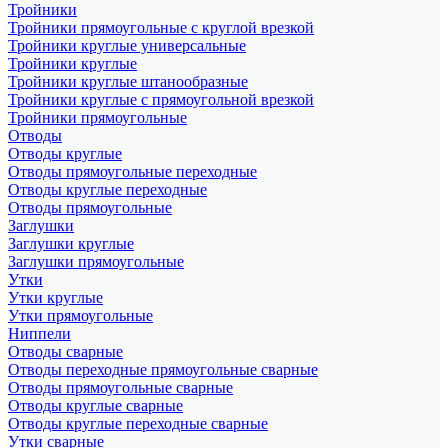
Тройники
Тройники прямоугольные с круглой врезкой
Тройники круглые универсальные
Тройники круглые
Тройники круглые штанообразные
Тройники круглые с прямоугольной врезкой
Тройники прямоугольные
Отводы
Отводы круглые
Отводы прямоугольные переходные
Отводы круглые переходные
Отводы прямоугольные
Заглушки
Заглушки круглые
Заглушки прямоугольные
Утки
Утки круглые
Утки прямоугольные
Ниппели
Отводы сварные
Отводы переходные прямоугольные сварные
Отводы прямоугольные сварные
Отводы круглые сварные
Отводы круглые переходные сварные
Утки сварные