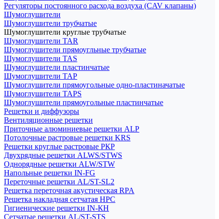
Регуляторы постоянного расхода воздуха (CAV клапаны)
Шумоглушители
Шумоглушители трубчатые
Шумоглушители круглые трубчатые
Шумоглушители TAR
Шумоглушители прямоугльные трубчатые
Шумоглушители TAS
Шумоглушители пластинчатые
Шумоглушители TAP
Шумоглушители прямоугольные одно-пластиначатые
Шумоглушители TAPS
Шумоглушители прямоугольные пластинчатые
Решетки и диффузоры
Вентиляционные решетки
Приточные алюминиевые решетки ALP
Потолочные растровые решетки KRS
Решетки круглые растровые РКР
Двухрядные решетки ALWS/STWS
Однорядные решетки ALW/STW
Напольные решетки IN-FG
Переточные решетки AL/ST-SL2
Решетка переточная акустическая RPA
Решетка накладная сетчатая НРС
Гигиенические решетки IN-КН
Сетчатые решетки AL/ST-STS