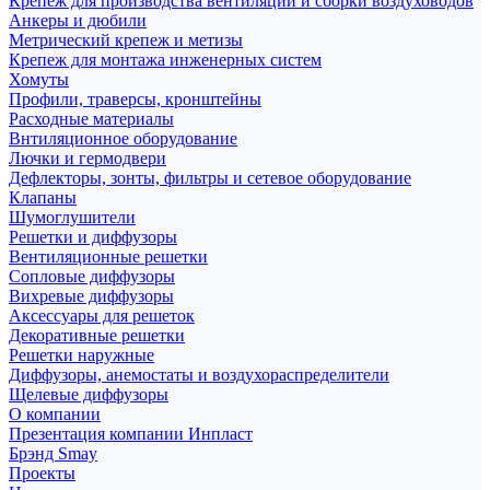
Крепеж для производства вентиляции и сборки воздуховодов
Анкеры и дюбили
Метрический крепеж и метизы
Крепеж для монтажа инженерных систем
Хомуты
Профили, траверсы, кронштейны
Расходные материалы
Внтиляционное оборудование
Лючки и гермодвери
Дефлекторы, зонты, фильтры и сетевое оборудование
Клапаны
Шумоглушители
Решетки и диффузоры
Вентиляционные решетки
Сопловые диффузоры
Вихревые диффузоры
Аксессуары для решеток
Декоративные решетки
Решетки наружные
Диффузоры, анемостаты и воздухораспределители
Щелевые диффузоры
О компании
Презентация компании Инпласт
Брэнд Smay
Проекты