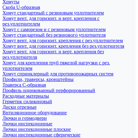
Хомуты
Скоба U-образная
Хомут стандартный с резиновым уплотнителем
Хомут вент. для горизонт. и верт. крепления с
рез.уплотнителем
Хомут с саморезом и с резиновым уплотнителем
Хомут стандартный без резинового уплотнителя
Хомут вент. для горизонт. крепления с рез.уплотнителем
Хомут вент. для горизонт. крепления без рез.уплотнителя
Хомут вент. для горизонт. и верт. крепления без
рез.уплотнителя
Хомут для крепления труб тяжелой нагрузки с рез.
уплотнителем
Хомут спринклерный для противопожарных систем
Профили, траверсы, кронштейны
Траверса С-образная
Профиль оцинкованный перфорированный
Расходные материалы
Герметик силиконовый
Диски отрезные
Внтиляционное оборудование
Лючки и гермодвери
Лючки инспекционные
Лючки инспекционные плоские
Лючки инспекционные сферические