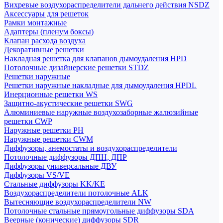
Вихревые воздухораспределители дальнего действия NSDZ
Аксессуары для решеток
Рамки монтажные
Адаптеры (пленум боксы)
Клапан расхода воздуха
Декоративные решетки
Накладная решетка для клапанов дымоудаления HPD
Потолочные дизайнерские решетки STDZ
Решетки наружные
Решетки наружные накладные для дымоудаления HPDL
Инерционные решетки WS
Защитно-акустические решетки SWG
Алюминиевые наружные воздухозаборные жалюзийные
решетки CWP
Наружные решетки РН
Наружные решетки CWM
Диффузоры, анемостаты и воздухораспределители
Потолочные диффузоры ДПН, ДПР
Диффузоры универсальные ДВУ
Диффузоры VS/VE
Стальные диффузоры KK/KE
Воздухораспределители потолочные ALK
Вытесняющие воздухораспределители NW
Потолочные стальные прямоугольные диффузоры SDA
Веерные (конические) диффузоры SDR