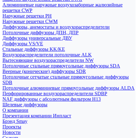
Алюминиевые наружные воздухозаборные жалюзийные
решетки CWP
Наружные решетки РН
Наружные решетки CWM
Диффузоры, анемостаты и воздухораспределители
Потолочные диффузоры ДПН, ДПР
Диффузоры универсальные ДВУ
Диффузоры VS/VE
Стальные диффузоры KK/KE
Воздухораспределители потолочные ALK
Вытесняющие воздухораспределители NW
Потолочные стальные прямоугольные диффузоры SDA
Веерные (конические) диффузоры SDR
Потолочные сетчатые стальные прямоугольные диффузоры
SDB
Потолочные алюминиевые прямоугольные диффузоры ALDA
Перфорированные воздухораспределители SDBP
NAF диффузоры с абсолютным фильтром Н13
Щелевые диффузоры
О компании
Презентация компании Инпласт
Брэнд Smay
Проекты
Новости
Скачать