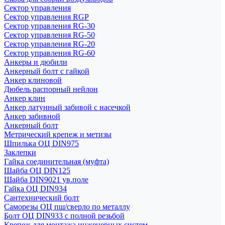
Сектор управления
Сектор управления RGP
Сектор управления RG-30
Сектор управления RG-50
Сектор управления RG-20
Сектор управления RG-60
Анкеры и дюбили
Анкерный болт с гайкой
Анкер клиновой
Дюбель распорный нейлон
Анкер клин
Анкер латунный забивой с насечкой
Анкер забивной
Анкерный болт
Метрический крепеж и метизы
Шпилька ОЦ DIN975
Заклепки
Гайка соединительная (муфта)
Шайба ОЦ DIN125
Шайба DIN9021 ув.поле
Гайка ОЦ DIN934
Сантехнический болт
Саморезы ОЦ пш/сверло по металлу
Болт ОЦ DIN933 с полной резьбой
Крепеж для монтажа инженерных систем