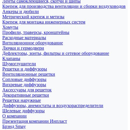
Ленты самоклеющиеся, скотчи и шипы
Крепеж для производства вентиляции и сборки воздуховодов
Анкеры и дюбили
Метрический крепеж и метизы
Крепеж для монтажа инженерных систем
Хомуты
Профили, траверсы, кронштейны
Расходные материалы
Внтиляционное оборудование
Лючки и гермодвери
Дефлекторы, зонты, фильтры и сетевое оборудование
Клапаны
Шумоглушители
Решетки и диффузоры
Вентиляционные решетки
Сопловые диффузоры
Вихревые диффузоры
Аксессуары для решеток
Декоративные решетки
Решетки наружные
Диффузоры, анемостаты и воздухораспределители
Щелевые диффузоры
О компании
Презентация компании Инпласт
Брэнд Smay