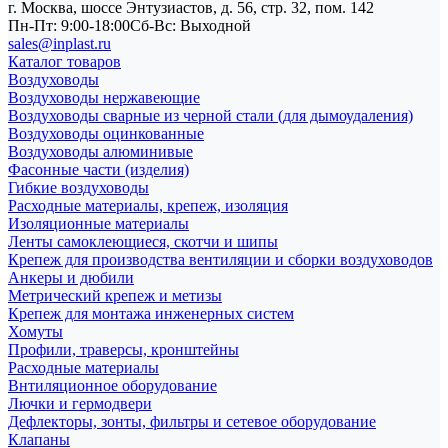
г. Москва, шоссе Энтузиастов, д. 56, стр. 32, пом. 142
Пн-Пт: 9:00-18:00
Cб-Вс: Выходной
sales@inplast.ru
Каталог товаров
Воздуховоды
Воздуховоды нержавеющие
Воздуховоды сварные из черной стали (для дымоудаления)
Воздуховоды оцинкованные
Воздуховоды алюминивые
Фасонные части (изделия)
Гибкие воздуховоды
Расходные материалы, крепеж, изоляция
Изоляционные материалы
Ленты самоклеющиеся, скотчи и шипы
Крепеж для производства вентиляции и сборки воздуховодов
Анкеры и дюбили
Метрический крепеж и метизы
Крепеж для монтажа инженерных систем
Хомуты
Профили, траверсы, кронштейны
Расходные материалы
Внтиляционное оборудование
Лючки и гермодвери
Дефлекторы, зонты, фильтры и сетевое оборудование
Клапаны