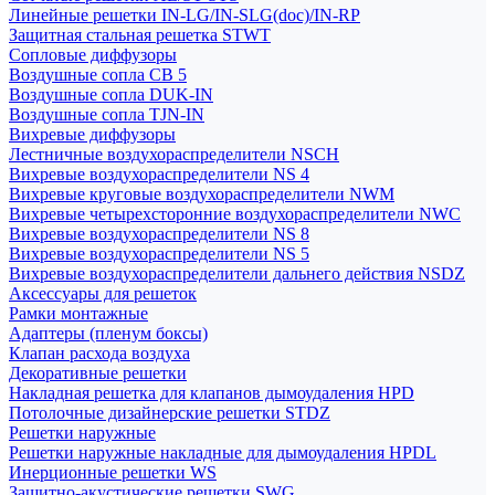
Линейные решетки IN-LG/IN-SLG(doc)/IN-RP
Защитная стальная решетка STWT
Сопловые диффузоры
Воздушные сопла СВ 5
Воздушные сопла DUK-IN
Воздушные сопла TJN-IN
Вихревые диффузоры
Лестничные воздухораспределители NSCH
Вихревые воздухораспределители NS 4
Вихревые круговые воздухораспределители NWM
Вихревые четырехсторонние воздухораспределители NWC
Вихревые воздухораспределители NS 8
Вихревые воздухораспределители NS 5
Вихревые воздухораспределители дальнего действия NSDZ
Аксессуары для решеток
Рамки монтажные
Адаптеры (пленум боксы)
Клапан расхода воздуха
Декоративные решетки
Накладная решетка для клапанов дымоудаления HPD
Потолочные дизайнерские решетки STDZ
Решетки наружные
Решетки наружные накладные для дымоудаления HPDL
Инерционные решетки WS
Защитно-акустические решетки SWG