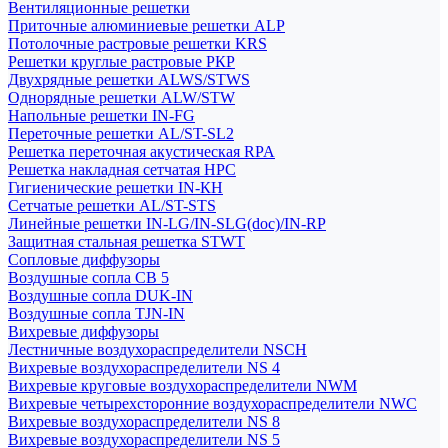
Вентиляционные решетки
Приточные алюминиевые решетки ALP
Потолочные растровые решетки KRS
Решетки круглые растровые РКР
Двухрядные решетки ALWS/STWS
Однорядные решетки ALW/STW
Напольные решетки IN-FG
Переточные решетки AL/ST-SL2
Решетка переточная акустическая RPA
Решетка накладная сетчатая НРС
Гигиенические решетки IN-КН
Сетчатые решетки AL/ST-STS
Линейные решетки IN-LG/IN-SLG(doc)/IN-RP
Защитная стальная решетка STWT
Сопловые диффузоры
Воздушные сопла СВ 5
Воздушные сопла DUK-IN
Воздушные сопла TJN-IN
Вихревые диффузоры
Лестничные воздухораспределители NSCH
Вихревые воздухораспределители NS 4
Вихревые круговые воздухораспределители NWM
Вихревые четырехсторонние воздухораспределители NWC
Вихревые воздухораспределители NS 8
Вихревые воздухораспределители NS 5