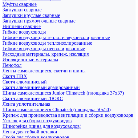
Муфты сварные
Заглушки сварные
Заглушки круглые сварные
Заглушки прямоугольные сварные
Ниппели сварные
Гибкие воздуховоды
Гибкие воздуховоды тепло- и звукоизолированные
Гибкие воздуховоды теплоизолированные
Гибкие воздуховоды неизолированные
Расходные материалы, крепеж, изоляция
Изоляционные материалы
Пенофол
Ленты самоклеющиеся, скотчи и шипы
Скотч ПВХ
Скотч алюминиевый
Скотч алюминиевый армированный
Шипы самоклеющиеся Junior Climatech (площадка 37х37)
Скотч алюминиевый ЛЮКС
Лента уплотнительная
Шипы самоклеющиеся Climatech (площадка 50х50)
Крепеж для производства вентиляции и сборки воздуховодов
Уголок для сборки воздуховодов
Шинорейка (шина для воздуховодов)
Лента для гибкой вставки
Скоба для сборки воздуховодов