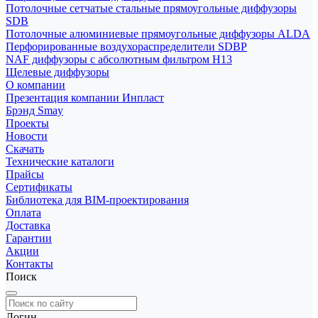
Потолочные сетчатые стальные прямоугольные диффузоры
SDB
Потолочные алюминиевые прямоугольные диффузоры ALDA
Перфорированные воздухораспределители SDBP
NAF диффузоры с абсолютным фильтром Н13
Щелевые диффузоры
О компании
Презентация компании Инпласт
Брэнд Smay
Проекты
Новости
Скачать
Технические каталоги
Прайсы
Сертификаты
Библиотека для BIM-проектирования
Оплата
Доставка
Гарантии
Акции
Контакты
Поиск
Логин