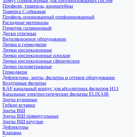
Хомут спринклерный для противопожарных систем
Профили, траверсы, кронштейны
Траверса С-образная
Профиль оцинкованный перфорированный
Расходные материалы
Герметик силиконовый
Диски отрезные
Внтиляционное оборудование
Лючки и гермодвери
Лючки инспекционные
Лючки инспекционные плоские
Лючки инспекционные сферические
Лючки пилометражные
Гермодвери
Дефлекторы, зонты, фильтры и сетевое оборудование
Воздушные фильтры
KAF канальный корпус для абсолютных фильтров H13
Канальные электростатические фильтры ELIXAIR
Зонты кухонные
Гибкие вставки
Зонты ВШ
Зонты ВШ прямоугольные
Зонты ВШ круглые
Дефлекторы
Клапаны