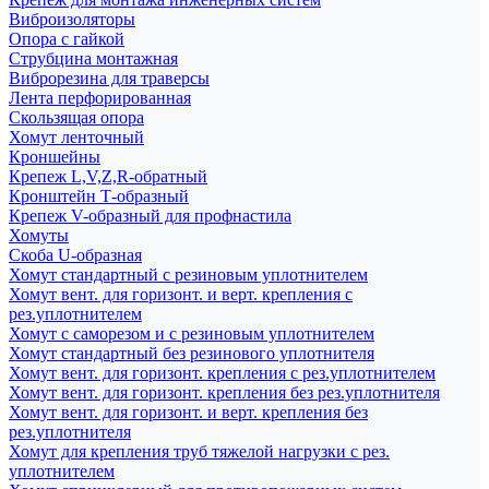
Виброизоляторы
Опора с гайкой
Струбцина монтажная
Виброрезина для траверсы
Лента перфорированная
Скользящая опора
Хомут ленточный
Кроншейны
Крепеж L,V,Z,R-обратный
Кронштейн Т-образный
Крепеж V-образный для профнастила
Хомуты
Скоба U-образная
Хомут стандартный с резиновым уплотнителем
Хомут вент. для горизонт. и верт. крепления с
рез.уплотнителем
Хомут с саморезом и с резиновым уплотнителем
Хомут стандартный без резинового уплотнителя
Хомут вент. для горизонт. крепления с рез.уплотнителем
Хомут вент. для горизонт. крепления без рез.уплотнителя
Хомут вент. для горизонт. и верт. крепления без
рез.уплотнителя
Хомут для крепления труб тяжелой нагрузки с рез.
уплотнителем