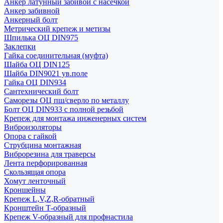
Анкер латунный забивой с насечкой
Анкер забивной
Анкерный болт
Метрический крепеж и метизы
Шпилька ОЦ DIN975
Заклепки
Гайка соединительная (муфта)
Шайба ОЦ DIN125
Шайба DIN9021 ув.поле
Гайка ОЦ DIN934
Сантехнический болт
Саморезы ОЦ пш/сверло по металлу
Болт ОЦ DIN933 с полной резьбой
Крепеж для монтажа инженерных систем
Виброизоляторы
Опора с гайкой
Струбцина монтажная
Виброрезина для траверсы
Лента перфорированная
Скользящая опора
Хомут ленточный
Кроншейны
Крепеж L,V,Z,R-обратный
Кронштейн Т-образный
Крепеж V-образный для профнастила