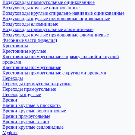
Воздуховоды прямоугольные оцинкованные
Воздуховоды круглые оцинкованные
Воздуховоды круглые спирально-навивные оцинкованные
Воздуховоды круглые прямошовные оцинкованные
Воздуховоды алюминивые
Воздуховоды прямоугольные алюминиевые
Воздуховоды круглые прямошовные алюминиевые
Фасонные части (изделия)
Крестовины
Крестовины круглые
Крестовины прямоугольные с прямоугольной и круглой
врезками
Крестовины прямоугольные
Крестовины прямоугольные с круглыми врезками
Переходы
Переходы прямоугольно-круглые
Переходы прямоугольные
Переходы круглые
Врезки
Врезки круглые в плоскость
Врезки круглые воротниковые
Врезки прямоугольные
Врезки круглые в лист
Врезки круглые седловидные
Муфты