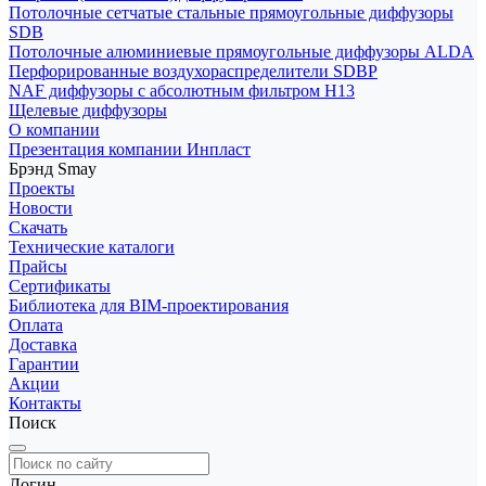
Потолочные сетчатые стальные прямоугольные диффузоры
SDB
Потолочные алюминиевые прямоугольные диффузоры ALDA
Перфорированные воздухораспределители SDBP
NAF диффузоры с абсолютным фильтром Н13
Щелевые диффузоры
О компании
Презентация компании Инпласт
Брэнд Smay
Проекты
Новости
Скачать
Технические каталоги
Прайсы
Сертификаты
Библиотека для BIM-проектирования
Оплата
Доставка
Гарантии
Акции
Контакты
Поиск
Логин