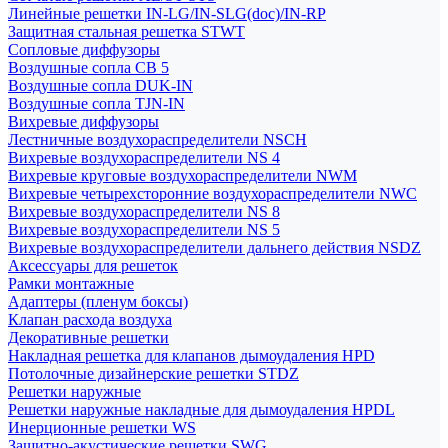
Линейные решетки IN-LG/IN-SLG(doc)/IN-RP
Защитная стальная решетка STWT
Сопловые диффузоры
Воздушные сопла СВ 5
Воздушные сопла DUK-IN
Воздушные сопла TJN-IN
Вихревые диффузоры
Лестничные воздухораспределители NSCH
Вихревые воздухораспределители NS 4
Вихревые круговые воздухораспределители NWM
Вихревые четырехсторонние воздухораспределители NWC
Вихревые воздухораспределители NS 8
Вихревые воздухораспределители NS 5
Вихревые воздухораспределители дальнего действия NSDZ
Аксессуары для решеток
Рамки монтажные
Адаптеры (пленум боксы)
Клапан расхода воздуха
Декоративные решетки
Накладная решетка для клапанов дымоудаления HPD
Потолочные дизайнерские решетки STDZ
Решетки наружные
Решетки наружные накладные для дымоудаления HPDL
Инерционные решетки WS
Защитно-акустические решетки SWG