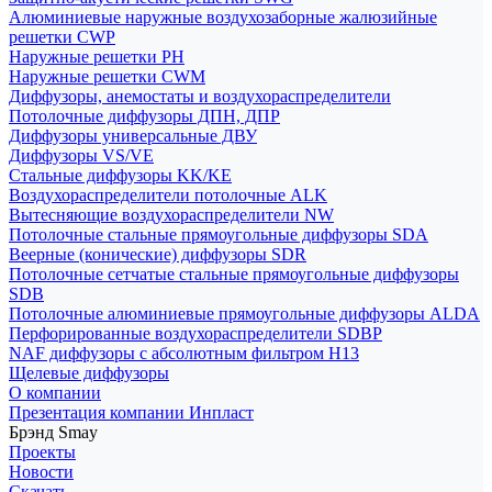
Алюминиевые наружные воздухозаборные жалюзийные
решетки CWP
Наружные решетки РН
Наружные решетки CWM
Диффузоры, анемостаты и воздухораспределители
Потолочные диффузоры ДПН, ДПР
Диффузоры универсальные ДВУ
Диффузоры VS/VE
Стальные диффузоры KK/KE
Воздухораспределители потолочные ALK
Вытесняющие воздухораспределители NW
Потолочные стальные прямоугольные диффузоры SDA
Веерные (конические) диффузоры SDR
Потолочные сетчатые стальные прямоугольные диффузоры
SDB
Потолочные алюминиевые прямоугольные диффузоры ALDA
Перфорированные воздухораспределители SDBP
NAF диффузоры с абсолютным фильтром Н13
Щелевые диффузоры
О компании
Презентация компании Инпласт
Брэнд Smay
Проекты
Новости
Скачать