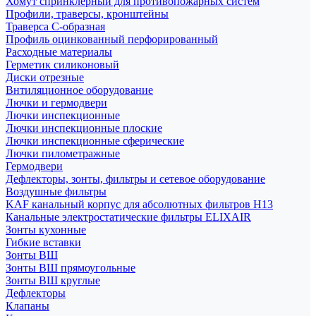
Хомут спринклерный для противопожарных систем
Профили, траверсы, кронштейны
Траверса С-образная
Профиль оцинкованный перфорированный
Расходные материалы
Герметик силиконовый
Диски отрезные
Внтиляционное оборудование
Лючки и гермодвери
Лючки инспекционные
Лючки инспекционные плоские
Лючки инспекционные сферические
Лючки пилометражные
Гермодвери
Дефлекторы, зонты, фильтры и сетевое оборудование
Воздушные фильтры
KAF канальный корпус для абсолютных фильтров H13
Канальные электростатические фильтры ELIXAIR
Зонты кухонные
Гибкие вставки
Зонты ВШ
Зонты ВШ прямоугольные
Зонты ВШ круглые
Дефлекторы
Клапаны