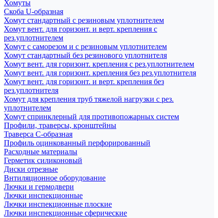
Хомуты
Скоба U-образная
Хомут стандартный с резиновым уплотнителем
Хомут вент. для горизонт. и верт. крепления с
рез.уплотнителем
Хомут с саморезом и с резиновым уплотнителем
Хомут стандартный без резинового уплотнителя
Хомут вент. для горизонт. крепления с рез.уплотнителем
Хомут вент. для горизонт. крепления без рез.уплотнителя
Хомут вент. для горизонт. и верт. крепления без
рез.уплотнителя
Хомут для крепления труб тяжелой нагрузки с рез.
уплотнителем
Хомут спринклерный для противопожарных систем
Профили, траверсы, кронштейны
Траверса С-образная
Профиль оцинкованный перфорированный
Расходные материалы
Герметик силиконовый
Диски отрезные
Внтиляционное оборудование
Лючки и гермодвери
Лючки инспекционные
Лючки инспекционные плоские
Лючки инспекционные сферические