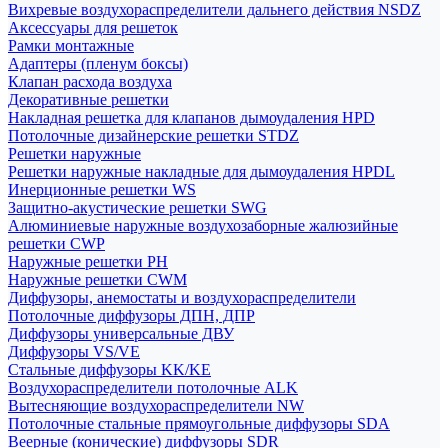
Вихревые воздухораспределители дальнего действия NSDZ
Аксессуары для решеток
Рамки монтажные
Адаптеры (пленум боксы)
Клапан расхода воздуха
Декоративные решетки
Накладная решетка для клапанов дымоудаления HPD
Потолочные дизайнерские решетки STDZ
Решетки наружные
Решетки наружные накладные для дымоудаления HPDL
Инерционные решетки WS
Защитно-акустические решетки SWG
Алюминиевые наружные воздухозаборные жалюзийные
решетки CWP
Наружные решетки РН
Наружные решетки CWM
Диффузоры, анемостаты и воздухораспределители
Потолочные диффузоры ДПН, ДПР
Диффузоры универсальные ДВУ
Диффузоры VS/VE
Стальные диффузоры KK/KE
Воздухораспределители потолочные ALK
Вытесняющие воздухораспределители NW
Потолочные стальные прямоугольные диффузоры SDA
Веерные (конические) диффузоры SDR