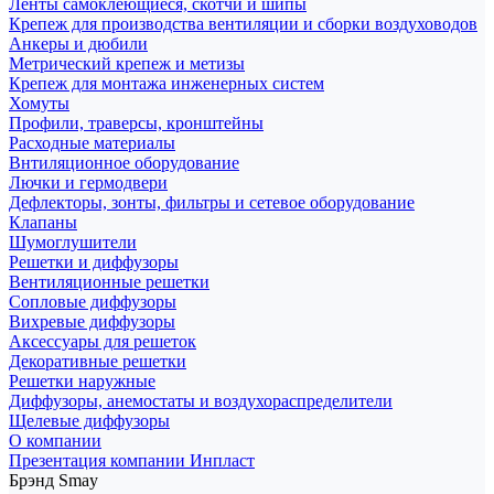
Ленты самоклеющиеся, скотчи и шипы
Крепеж для производства вентиляции и сборки воздуховодов
Анкеры и дюбили
Метрический крепеж и метизы
Крепеж для монтажа инженерных систем
Хомуты
Профили, траверсы, кронштейны
Расходные материалы
Внтиляционное оборудование
Лючки и гермодвери
Дефлекторы, зонты, фильтры и сетевое оборудование
Клапаны
Шумоглушители
Решетки и диффузоры
Вентиляционные решетки
Сопловые диффузоры
Вихревые диффузоры
Аксессуары для решеток
Декоративные решетки
Решетки наружные
Диффузоры, анемостаты и воздухораспределители
Щелевые диффузоры
О компании
Презентация компании Инпласт
Брэнд Smay