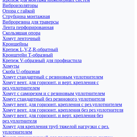
Виброизоляторы
Опора с гайкой
Струбцина монтажная
Виброрезина для траверсы
Лента перфорированная
Скользящая опора
Хомут ленточный
Кроншейны
Крепеж L,V,Z,R-обратный
Кронштейн Т-образный
Крепеж V-образный для профнастила
Хомуты
Скоба U-образная
Хомут стандартный с резиновым уплотнителем
Хомут вент. для горизонт. и верт. крепления с
рез.уплотнителем
Хомут с саморезом и с резиновым уплотнителем
Хомут стандартный без резинового уплотнителя
Хомут вент. для горизонт. крепления с рез.уплотнителем
Хомут вент. для горизонт. крепления без рез.уплотнителя
Хомут вент. для горизонт. и верт. крепления без
рез.уплотнителя
Хомут для крепления труб тяжелой нагрузки с рез.
уплотнителем