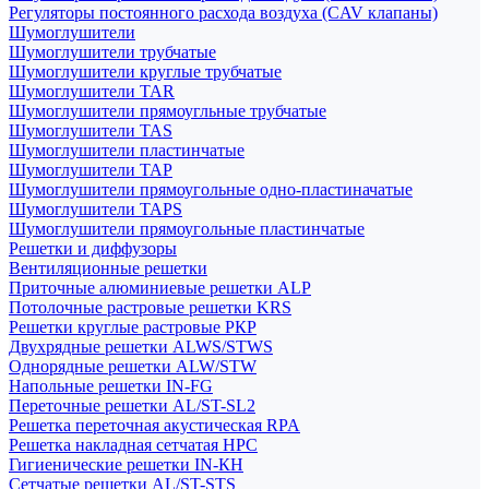
Регуляторы постоянного расхода воздуха (CAV клапаны)
Шумоглушители
Шумоглушители трубчатые
Шумоглушители круглые трубчатые
Шумоглушители TAR
Шумоглушители прямоугльные трубчатые
Шумоглушители TAS
Шумоглушители пластинчатые
Шумоглушители TAP
Шумоглушители прямоугольные одно-пластиначатые
Шумоглушители TAPS
Шумоглушители прямоугольные пластинчатые
Решетки и диффузоры
Вентиляционные решетки
Приточные алюминиевые решетки ALP
Потолочные растровые решетки KRS
Решетки круглые растровые РКР
Двухрядные решетки ALWS/STWS
Однорядные решетки ALW/STW
Напольные решетки IN-FG
Переточные решетки AL/ST-SL2
Решетка переточная акустическая RPA
Решетка накладная сетчатая НРС
Гигиенические решетки IN-КН
Сетчатые решетки AL/ST-STS