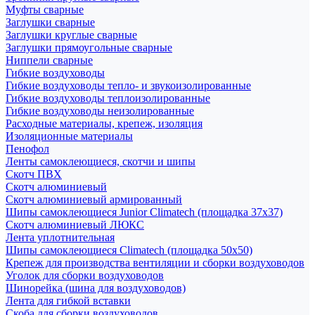
Муфты сварные
Заглушки сварные
Заглушки круглые сварные
Заглушки прямоугольные сварные
Ниппели сварные
Гибкие воздуховоды
Гибкие воздуховоды тепло- и звукоизолированные
Гибкие воздуховоды теплоизолированные
Гибкие воздуховоды неизолированные
Расходные материалы, крепеж, изоляция
Изоляционные материалы
Пенофол
Ленты самоклеющиеся, скотчи и шипы
Скотч ПВХ
Скотч алюминиевый
Скотч алюминиевый армированный
Шипы самоклеющиеся Junior Climatech (площадка 37х37)
Скотч алюминиевый ЛЮКС
Лента уплотнительная
Шипы самоклеющиеся Climatech (площадка 50х50)
Крепеж для производства вентиляции и сборки воздуховодов
Уголок для сборки воздуховодов
Шинорейка (шина для воздуховодов)
Лента для гибкой вставки
Скоба для сборки воздуховодов