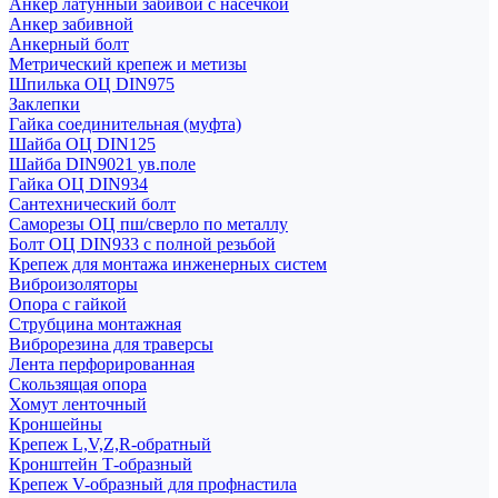
Анкер латунный забивой с насечкой
Анкер забивной
Анкерный болт
Метрический крепеж и метизы
Шпилька ОЦ DIN975
Заклепки
Гайка соединительная (муфта)
Шайба ОЦ DIN125
Шайба DIN9021 ув.поле
Гайка ОЦ DIN934
Сантехнический болт
Саморезы ОЦ пш/сверло по металлу
Болт ОЦ DIN933 с полной резьбой
Крепеж для монтажа инженерных систем
Виброизоляторы
Опора с гайкой
Струбцина монтажная
Виброрезина для траверсы
Лента перфорированная
Скользящая опора
Хомут ленточный
Кроншейны
Крепеж L,V,Z,R-обратный
Кронштейн Т-образный
Крепеж V-образный для профнастила