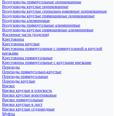
Воздуховоды прямоугольные оцинкованные
Воздуховоды круглые оцинкованные
Воздуховоды круглые спирально-навивные оцинкованные
Воздуховоды круглые прямошовные оцинкованные
Воздуховоды алюминивые
Воздуховоды прямоугольные алюминиевые
Воздуховоды круглые прямошовные алюминиевые
Фасонные части (изделия)
Крестовины
Крестовины круглые
Крестовины прямоугольные с прямоугольной и круглой
врезками
Крестовины прямоугольные
Крестовины прямоугольные с круглыми врезками
Переходы
Переходы прямоугольно-круглые
Переходы прямоугольные
Переходы круглые
Врезки
Врезки круглые в плоскость
Врезки круглые воротниковые
Врезки прямоугольные
Врезки круглые в лист
Врезки круглые седловидные
Муфты