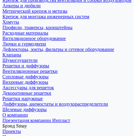
Крепеж для производства вентиляции и сборки воздуховодов
Анкеры и дюбили
Метрический крепеж и метизы
Крепеж для монтажа инженерных систем
Хомуты
Профили, траверсы, кронштейны
Расходные материалы
Внтиляционное оборудование
Лючки и гермодвери
Дефлекторы, зонты, фильтры и сетевое оборудование
Клапаны
Шумоглушители
Решетки и диффузоры
Вентиляционные решетки
Сопловые диффузоры
Вихревые диффузоры
Аксессуары для решеток
Декоративные решетки
Решетки наружные
Диффузоры, анемостаты и воздухораспределители
Щелевые диффузоры
О компании
Презентация компании Инпласт
Брэнд Smay
Проекты