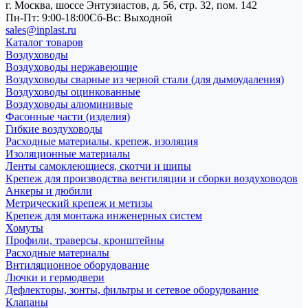
г. Москва, шоссе Энтузиастов, д. 56, стр. 32, пом. 142
Пн-Пт: 9:00-18:00
Cб-Вс: Выходной
sales@inplast.ru
Каталог товаров
Воздуховоды
Воздуховоды нержавеющие
Воздуховоды сварные из черной стали (для дымоудаления)
Воздуховоды оцинкованные
Воздуховоды алюминивые
Фасонные части (изделия)
Гибкие воздуховоды
Расходные материалы, крепеж, изоляция
Изоляционные материалы
Ленты самоклеющиеся, скотчи и шипы
Крепеж для производства вентиляции и сборки воздуховодов
Анкеры и дюбили
Метрический крепеж и метизы
Крепеж для монтажа инженерных систем
Хомуты
Профили, траверсы, кронштейны
Расходные материалы
Внтиляционное оборудование
Лючки и гермодвери
Дефлекторы, зонты, фильтры и сетевое оборудование
Клапаны