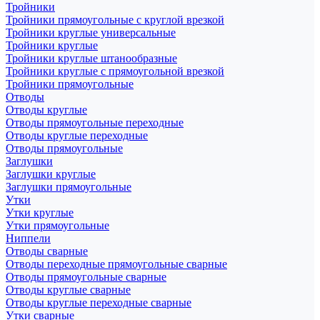
Тройники
Тройники прямоугольные с круглой врезкой
Тройники круглые универсальные
Тройники круглые
Тройники круглые штанообразные
Тройники круглые с прямоугольной врезкой
Тройники прямоугольные
Отводы
Отводы круглые
Отводы прямоугольные переходные
Отводы круглые переходные
Отводы прямоугольные
Заглушки
Заглушки круглые
Заглушки прямоугольные
Утки
Утки круглые
Утки прямоугольные
Ниппели
Отводы сварные
Отводы переходные прямоугольные сварные
Отводы прямоугольные сварные
Отводы круглые сварные
Отводы круглые переходные сварные
Утки сварные