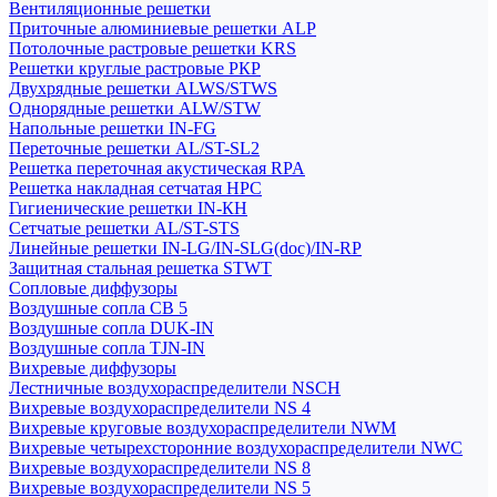
Вентиляционные решетки
Приточные алюминиевые решетки ALP
Потолочные растровые решетки KRS
Решетки круглые растровые РКР
Двухрядные решетки ALWS/STWS
Однорядные решетки ALW/STW
Напольные решетки IN-FG
Переточные решетки AL/ST-SL2
Решетка переточная акустическая RPA
Решетка накладная сетчатая НРС
Гигиенические решетки IN-КН
Сетчатые решетки AL/ST-STS
Линейные решетки IN-LG/IN-SLG(doc)/IN-RP
Защитная стальная решетка STWT
Сопловые диффузоры
Воздушные сопла СВ 5
Воздушные сопла DUK-IN
Воздушные сопла TJN-IN
Вихревые диффузоры
Лестничные воздухораспределители NSCH
Вихревые воздухораспределители NS 4
Вихревые круговые воздухораспределители NWM
Вихревые четырехсторонние воздухораспределители NWC
Вихревые воздухораспределители NS 8
Вихревые воздухораспределители NS 5