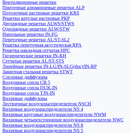
Вентиляционные решетки
Приточные алюминиевые решетки ALP
Потолочные растровые решетки KRS
Решетки круглые растровые РКР
Двухрядные решетки ALWS/STWS
Однорядные решетки ALW/STW
Напольные решетки IN-FG
Переточные решетки AL/ST-SL2
Решетка переточная акустическая RPA
Решетка накладная сетчатая НРС
Гигиенические решетки IN-КН
Сетчатые решетки AL/ST-STS
Линейные решетки IN-LG/IN-SLG(doc)/IN-RP
Защитная стальная решетка STWT
Сопловые диффузоры
Воздушные сопла СВ 5
Воздушные сопла DUK-IN
Воздушные сопла TJN-IN
Вихревые диффузоры
Лестничные воздухораспределители NSCH
Вихревые воздухораспределители NS 4
Вихревые круговые воздухораспределители NWM
Вихревые четырехсторонние воздухораспределители NWC
Вихревые воздухораспределители NS 8
Вихревые воздухораспределители NS 5