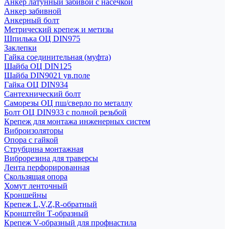
Анкер латунный забивой с насечкой
Анкер забивной
Анкерный болт
Метрический крепеж и метизы
Шпилька ОЦ DIN975
Заклепки
Гайка соединительная (муфта)
Шайба ОЦ DIN125
Шайба DIN9021 ув.поле
Гайка ОЦ DIN934
Сантехнический болт
Саморезы ОЦ пш/сверло по металлу
Болт ОЦ DIN933 с полной резьбой
Крепеж для монтажа инженерных систем
Виброизоляторы
Опора с гайкой
Струбцина монтажная
Виброрезина для траверсы
Лента перфорированная
Скользящая опора
Хомут ленточный
Кроншейны
Крепеж L,V,Z,R-обратный
Кронштейн Т-образный
Крепеж V-образный для профнастила