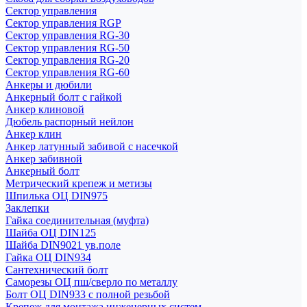
Сектор управления
Сектор управления RGP
Сектор управления RG-30
Сектор управления RG-50
Сектор управления RG-20
Сектор управления RG-60
Анкеры и дюбили
Анкерный болт с гайкой
Анкер клиновой
Дюбель распорный нейлон
Анкер клин
Анкер латунный забивой с насечкой
Анкер забивной
Анкерный болт
Метрический крепеж и метизы
Шпилька ОЦ DIN975
Заклепки
Гайка соединительная (муфта)
Шайба ОЦ DIN125
Шайба DIN9021 ув.поле
Гайка ОЦ DIN934
Сантехнический болт
Саморезы ОЦ пш/сверло по металлу
Болт ОЦ DIN933 с полной резьбой
Крепеж для монтажа инженерных систем