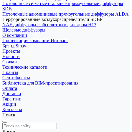
Потолочные сетчатые стальные прямоугольные диффузоры
SDB
Потолочные алюминиевые прямоугольные диффузоры ALDA
Перфорированные воздухораспределители SDBP
NAF диффузоры с абсолютным фильтром Н13
Щелевые диффузоры
О компании
Презентация компании Инпласт
Брэнд Smay
Проекты
Новости
Скачать
Технические каталоги
Прайсы
Сертификаты
Библиотека для BIM-проектирования
Оплата
Доставка
Гарантии
Акции
Контакты
Поиск
Логин