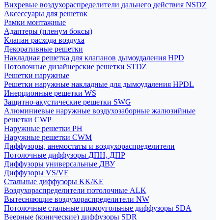
Вихревые воздухораспределители дальнего действия NSDZ
Аксессуары для решеток
Рамки монтажные
Адаптеры (пленум боксы)
Клапан расхода воздуха
Декоративные решетки
Накладная решетка для клапанов дымоудаления HPD
Потолочные дизайнерские решетки STDZ
Решетки наружные
Решетки наружные накладные для дымоудаления HPDL
Инерционные решетки WS
Защитно-акустические решетки SWG
Алюминиевые наружные воздухозаборные жалюзийные
решетки CWP
Наружные решетки РН
Наружные решетки CWM
Диффузоры, анемостаты и воздухораспределители
Потолочные диффузоры ДПН, ДПР
Диффузоры универсальные ДВУ
Диффузоры VS/VE
Стальные диффузоры KK/KE
Воздухораспределители потолочные ALK
Вытесняющие воздухораспределители NW
Потолочные стальные прямоугольные диффузоры SDA
Веерные (конические) диффузоры SDR