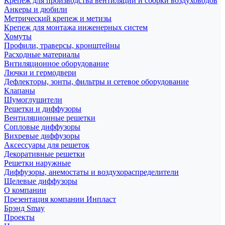
Крепеж для производства вентиляции и сборки воздуховодов
Анкеры и дюбили
Метрический крепеж и метизы
Крепеж для монтажа инженерных систем
Хомуты
Профили, траверсы, кронштейны
Расходные материалы
Внтиляционное оборудование
Лючки и гермодвери
Дефлекторы, зонты, фильтры и сетевое оборудование
Клапаны
Шумоглушители
Решетки и диффузоры
Вентиляционные решетки
Сопловые диффузоры
Вихревые диффузоры
Аксессуары для решеток
Декоративные решетки
Решетки наружные
Диффузоры, анемостаты и воздухораспределители
Щелевые диффузоры
О компании
Презентация компании Инпласт
Брэнд Smay
Проекты