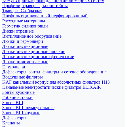
Хомут спринклерный для противопожарных систем
Профили, траверсы, кронштейны
Траверса С-образная
Профиль оцинкованный перфорированный
Расходные материалы
Герметик силиконовый
Диски отрезные
Внтиляционное оборудование
Лючки и гермодвери
Лючки инспекционные
Лючки инспекционные плоские
Лючки инспекционные сферические
Лючки пилометражные
Гермодвери
Дефлекторы, зонты, фильтры и сетевое оборудование
Воздушные фильтры
KAF канальный корпус для абсолютных фильтров H13
Канальные электростатические фильтры ELIXAIR
Зонты кухонные
Гибкие вставки
Зонты ВШ
Зонты ВШ прямоугольные
Зонты ВШ круглые
Дефлекторы
Клапаны