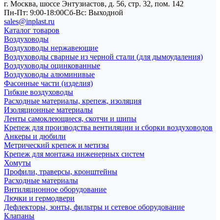
г. Москва, шоссе Энтузиастов, д. 56, стр. 32, пом. 142
Пн-Пт: 9:00-18:00
Cб-Вс: Выходной
sales@inplast.ru
Каталог товаров
Воздуховоды
Воздуховоды нержавеющие
Воздуховоды сварные из черной стали (для дымоудаления)
Воздуховоды оцинкованные
Воздуховоды алюминивые
Фасонные части (изделия)
Гибкие воздуховоды
Расходные материалы, крепеж, изоляция
Изоляционные материалы
Ленты самоклеющиеся, скотчи и шипы
Крепеж для производства вентиляции и сборки воздуховодов
Анкеры и дюбили
Метрический крепеж и метизы
Крепеж для монтажа инженерных систем
Хомуты
Профили, траверсы, кронштейны
Расходные материалы
Внтиляционное оборудование
Лючки и гермодвери
Дефлекторы, зонты, фильтры и сетевое оборудование
Клапаны