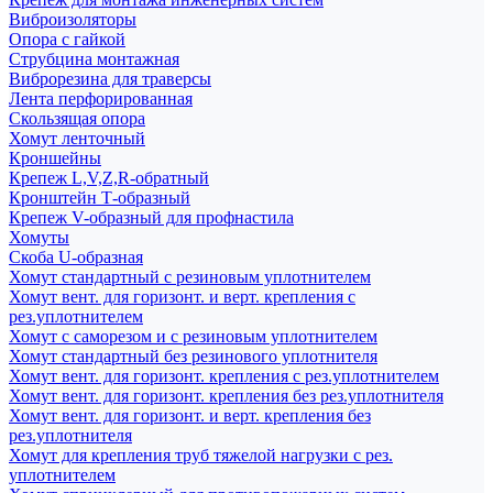
Виброизоляторы
Опора с гайкой
Струбцина монтажная
Виброрезина для траверсы
Лента перфорированная
Скользящая опора
Хомут ленточный
Кроншейны
Крепеж L,V,Z,R-обратный
Кронштейн Т-образный
Крепеж V-образный для профнастила
Хомуты
Скоба U-образная
Хомут стандартный с резиновым уплотнителем
Хомут вент. для горизонт. и верт. крепления с
рез.уплотнителем
Хомут с саморезом и с резиновым уплотнителем
Хомут стандартный без резинового уплотнителя
Хомут вент. для горизонт. крепления с рез.уплотнителем
Хомут вент. для горизонт. крепления без рез.уплотнителя
Хомут вент. для горизонт. и верт. крепления без
рез.уплотнителя
Хомут для крепления труб тяжелой нагрузки с рез.
уплотнителем