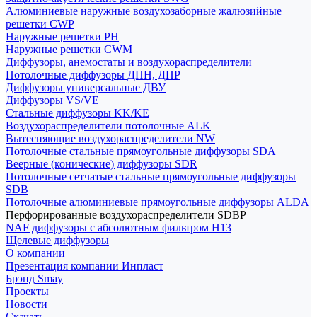
Алюминиевые наружные воздухозаборные жалюзийные
решетки CWP
Наружные решетки РН
Наружные решетки CWM
Диффузоры, анемостаты и воздухораспределители
Потолочные диффузоры ДПН, ДПР
Диффузоры универсальные ДВУ
Диффузоры VS/VE
Стальные диффузоры KK/KE
Воздухораспределители потолочные ALK
Вытесняющие воздухораспределители NW
Потолочные стальные прямоугольные диффузоры SDA
Веерные (конические) диффузоры SDR
Потолочные сетчатые стальные прямоугольные диффузоры
SDB
Потолочные алюминиевые прямоугольные диффузоры ALDA
Перфорированные воздухораспределители SDBP
NAF диффузоры с абсолютным фильтром Н13
Щелевые диффузоры
О компании
Презентация компании Инпласт
Брэнд Smay
Проекты
Новости
Скачать