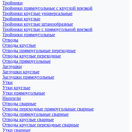
Тройники
Тройники прямоугольные с круглой врезкой
Тройники круглые универсальные
Тройники круглые
Тройники круглые штанообразные
Тройники круглые с прямоугольной врезкой
Тройники прямоугольные
Отводы
Отводы круглые
Отводы прямоугольные переходные
Отводы круглые переходные
Отводы прямоугольные
Заглушки
Заглушки круглые
Заглушки прямоугольные
Утки
Утки круглые
Утки прямоугольные
Ниппели
Отводы сварные
Отводы переходные прямоугольные сварные
Отводы прямоугольные сварные
Отводы круглые сварные
Отводы круглые переходные сварные
Утки сварные