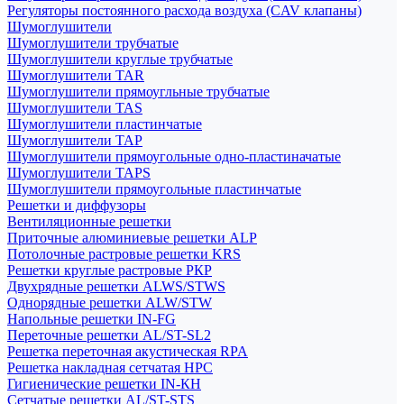
Регуляторы постоянного расхода воздуха (CAV клапаны)
Шумоглушители
Шумоглушители трубчатые
Шумоглушители круглые трубчатые
Шумоглушители TAR
Шумоглушители прямоугльные трубчатые
Шумоглушители TAS
Шумоглушители пластинчатые
Шумоглушители TAP
Шумоглушители прямоугольные одно-пластиначатые
Шумоглушители TAPS
Шумоглушители прямоугольные пластинчатые
Решетки и диффузоры
Вентиляционные решетки
Приточные алюминиевые решетки ALP
Потолочные растровые решетки KRS
Решетки круглые растровые РКР
Двухрядные решетки ALWS/STWS
Однорядные решетки ALW/STW
Напольные решетки IN-FG
Переточные решетки AL/ST-SL2
Решетка переточная акустическая RPA
Решетка накладная сетчатая НРС
Гигиенические решетки IN-КН
Сетчатые решетки AL/ST-STS