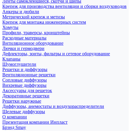
Ленты самоклеющиеся, скотчи и шипы
Крепеж для производства вентиляции и сборки воздуховодов
Анкеры и дюбили
Метрический крепеж и метизы
Крепеж для монтажа инженерных систем
Хомуты
Профили, траверсы, кронштейны
Расходные материалы
Внтиляционное оборудование
Лючки и гермодвери
Дефлекторы, зонты, фильтры и сетевое оборудование
Клапаны
Шумоглушители
Решетки и диффузоры
Вентиляционные решетки
Сопловые диффузоры
Вихревые диффузоры
Аксессуары для решеток
Декоративные решетки
Решетки наружные
Диффузоры, анемостаты и воздухораспределители
Щелевые диффузоры
О компании
Презентация компании Инпласт
Брэнд Smay