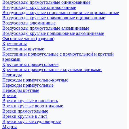
Воздуховоды прямоугольные оцинкованные
Воздуховоды круглые оцинкованные
Воздуховоды круглые спирально-навивные оцинкованные
Воздуховоды круглые прямошовные оцинкованные
Воздуховоды алюминивые
Воздуховоды прямоугольные алюминиевые
Воздуховоды круглые прямошовные алюминиевые
Фасонные части (изделия)
Крестовины
Крестовины круглые
Крестовины прямоугольные с прямоугольной и круглой
врезками
Крестовины прямоугольные
Крестовины прямоугольные с круглыми врезками
Переходы
Переходы прямоугольно-круглые
Переходы прямоугольные
Переходы круглые
Врезки
Врезки круглые в плоскость
Врезки круглые воротниковые
Врезки прямоугольные
Врезки круглые в лист
Врезки круглые седловидные
Муфты