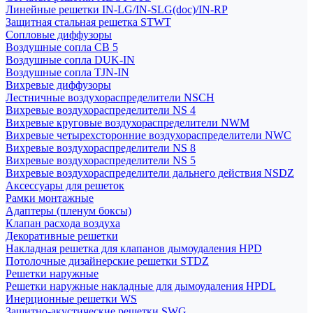
Линейные решетки IN-LG/IN-SLG(doc)/IN-RP
Защитная стальная решетка STWT
Сопловые диффузоры
Воздушные сопла СВ 5
Воздушные сопла DUK-IN
Воздушные сопла TJN-IN
Вихревые диффузоры
Лестничные воздухораспределители NSCH
Вихревые воздухораспределители NS 4
Вихревые круговые воздухораспределители NWM
Вихревые четырехсторонние воздухораспределители NWC
Вихревые воздухораспределители NS 8
Вихревые воздухораспределители NS 5
Вихревые воздухораспределители дальнего действия NSDZ
Аксессуары для решеток
Рамки монтажные
Адаптеры (пленум боксы)
Клапан расхода воздуха
Декоративные решетки
Накладная решетка для клапанов дымоудаления HPD
Потолочные дизайнерские решетки STDZ
Решетки наружные
Решетки наружные накладные для дымоудаления HPDL
Инерционные решетки WS
Защитно-акустические решетки SWG