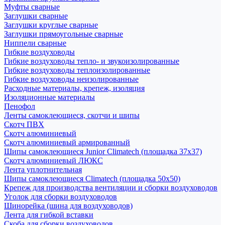
Муфты сварные
Заглушки сварные
Заглушки круглые сварные
Заглушки прямоугольные сварные
Ниппели сварные
Гибкие воздуховоды
Гибкие воздуховоды тепло- и звукоизолированные
Гибкие воздуховоды теплоизолированные
Гибкие воздуховоды неизолированные
Расходные материалы, крепеж, изоляция
Изоляционные материалы
Пенофол
Ленты самоклеющиеся, скотчи и шипы
Скотч ПВХ
Скотч алюминиевый
Скотч алюминиевый армированный
Шипы самоклеющиеся Junior Climatech (площадка 37х37)
Скотч алюминиевый ЛЮКС
Лента уплотнительная
Шипы самоклеющиеся Climatech (площадка 50х50)
Крепеж для производства вентиляции и сборки воздуховодов
Уголок для сборки воздуховодов
Шинорейка (шина для воздуховодов)
Лента для гибкой вставки
Скоба для сборки воздуховодов