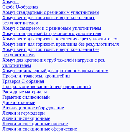
Хомуты
Скоба U-образная
Хомут стандартный с резиновым уплотнителем
Хомут вент. для горизонт. и верт. крепления с
рез.уплотнителем
Хомут с саморезом и с резиновым уплотнителем
Хомут стандартный без резинового уплотнителя
Хомут вент. для горизонт. крепления с рез.уплотнителем
Хомут вент. для горизонт. крепления без рез.уплотнителя
Хомут вент. для горизонт. и верт. крепления без
рез.уплотнителя
Хомут для крепления труб тяжелой нагрузки с рез.
уплотнителем
Хомут спринклерный для противопожарных систем
Профили, траверсы, кронштейны
Траверса С-образная
Профиль оцинкованный перфорированный
Расходные материалы
Герметик силиконовый
Диски отрезные
Внтиляционное оборудование
Лючки и гермодвери
Лючки инспекционные
Лючки инспекционные плоские
Лючки инспекционные сферические