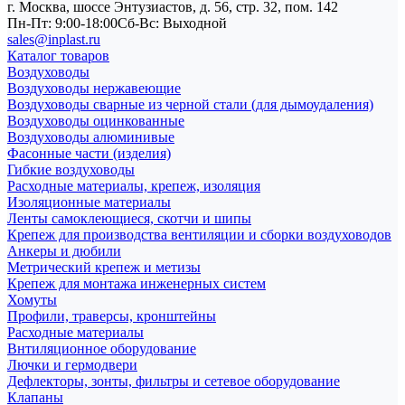
г. Москва, шоссе Энтузиастов, д. 56, стр. 32, пом. 142
Пн-Пт: 9:00-18:00
Cб-Вс: Выходной
sales@inplast.ru
Каталог товаров
Воздуховоды
Воздуховоды нержавеющие
Воздуховоды сварные из черной стали (для дымоудаления)
Воздуховоды оцинкованные
Воздуховоды алюминивые
Фасонные части (изделия)
Гибкие воздуховоды
Расходные материалы, крепеж, изоляция
Изоляционные материалы
Ленты самоклеющиеся, скотчи и шипы
Крепеж для производства вентиляции и сборки воздуховодов
Анкеры и дюбили
Метрический крепеж и метизы
Крепеж для монтажа инженерных систем
Хомуты
Профили, траверсы, кронштейны
Расходные материалы
Внтиляционное оборудование
Лючки и гермодвери
Дефлекторы, зонты, фильтры и сетевое оборудование
Клапаны