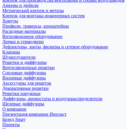
Крепеж для производства вентиляции и сборки воздуховодов
Анкеры и дюбили
Метрический крепеж и метизы
Крепеж для монтажа инженерных систем
Хомуты
Профили, траверсы, кронштейны
Расходные материалы
Внтиляционное оборудование
Лючки и гермодвери
Дефлекторы, зонты, фильтры и сетевое оборудование
Клапаны
Шумоглушители
Решетки и диффузоры
Вентиляционные решетки
Сопловые диффузоры
Вихревые диффузоры
Аксессуары для решеток
Декоративные решетки
Решетки наружные
Диффузоры, анемостаты и воздухораспределители
Щелевые диффузоры
О компании
Презентация компании Инпласт
Брэнд Smay
Проекты