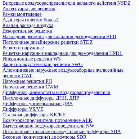
Вихревые воздухораспределители дальнего действия NSDZ
Аксессуары для решеток
Рамки монтажные
Адаптеры (пленум боксы)
Клапан расхода воздуха
Декоративные решетки
Накладная решетка для клапанов дымоудаления HPD
Потолочные дизайнерские решетки STDZ
Решетки наружные
Решетки наружные накладные для дымоудаления HPDL
Инерционные решетки WS
Защитно-акустические решетки SWG
Алюминиевые наружные воздухозаборные жалюзийные
решетки CWP
Наружные решетки РН
Наружные решетки CWM
Диффузоры, анемостаты и воздухораспределители
Потолочные диффузоры ДПН, ДПР
Диффузоры универсальные ДВУ
Диффузоры VS/VE
Стальные диффузоры KK/KE
Воздухораспределители потолочные ALK
Вытесняющие воздухораспределители NW
Потолочные стальные прямоугольные диффузоры SDA
Веерные (конические) диффузоры SDR