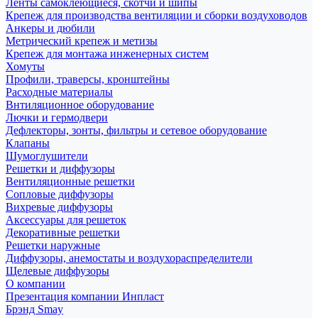
Ленты самоклеющиеся, скотчи и шипы
Крепеж для производства вентиляции и сборки воздуховодов
Анкеры и дюбили
Метрический крепеж и метизы
Крепеж для монтажа инженерных систем
Хомуты
Профили, траверсы, кронштейны
Расходные материалы
Внтиляционное оборудование
Лючки и гермодвери
Дефлекторы, зонты, фильтры и сетевое оборудование
Клапаны
Шумоглушители
Решетки и диффузоры
Вентиляционные решетки
Сопловые диффузоры
Вихревые диффузоры
Аксессуары для решеток
Декоративные решетки
Решетки наружные
Диффузоры, анемостаты и воздухораспределители
Щелевые диффузоры
О компании
Презентация компании Инпласт
Брэнд Smay