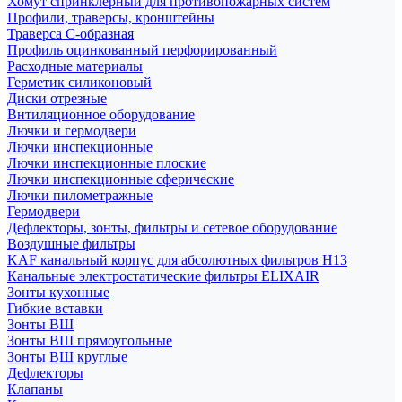
Хомут спринклерный для противопожарных систем
Профили, траверсы, кронштейны
Траверса С-образная
Профиль оцинкованный перфорированный
Расходные материалы
Герметик силиконовый
Диски отрезные
Внтиляционное оборудование
Лючки и гермодвери
Лючки инспекционные
Лючки инспекционные плоские
Лючки инспекционные сферические
Лючки пилометражные
Гермодвери
Дефлекторы, зонты, фильтры и сетевое оборудование
Воздушные фильтры
KAF канальный корпус для абсолютных фильтров H13
Канальные электростатические фильтры ELIXAIR
Зонты кухонные
Гибкие вставки
Зонты ВШ
Зонты ВШ прямоугольные
Зонты ВШ круглые
Дефлекторы
Клапаны