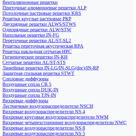
Вентиляционные решетки
Приточные алюминиевые решетки ALP
Потолочные растровые решетки KRS
Решетки круглые растровые РКР
Двухрядные решетки ALWS/STWS
Однорядные решетки ALW/STW
Напольные решетки IN-FG
Переточные решетки AL/ST-SL2
Решетка переточная акустическая RPA
Решетка накладная сетчатая НРС
Гигиенические решетки IN-КН
Сетчатые решетки AL/ST-STS
Линейные решетки IN-LG/IN-SLG(doc)/IN-RP
Защитная стальная решетка STWT
Сопловые диффузоры
Воздушные сопла СВ 5
Воздушные сопла DUK-IN
Воздушные сопла TJN-IN
Вихревые диффузоры
Лестничные воздухораспределители NSCH
Вихревые воздухораспределители NS 4
Вихревые круговые воздухораспределители NWM
Вихревые четырехсторонние воздухораспределители NWC
Вихревые воздухораспределители NS 8
Вихревые воздухораспределители NS 5