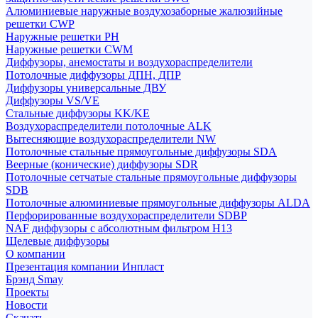
Алюминиевые наружные воздухозаборные жалюзийные
решетки CWP
Наружные решетки РН
Наружные решетки CWM
Диффузоры, анемостаты и воздухораспределители
Потолочные диффузоры ДПН, ДПР
Диффузоры универсальные ДВУ
Диффузоры VS/VE
Стальные диффузоры KK/KE
Воздухораспределители потолочные ALK
Вытесняющие воздухораспределители NW
Потолочные стальные прямоугольные диффузоры SDA
Веерные (конические) диффузоры SDR
Потолочные сетчатые стальные прямоугольные диффузоры
SDB
Потолочные алюминиевые прямоугольные диффузоры ALDA
Перфорированные воздухораспределители SDBP
NAF диффузоры с абсолютным фильтром Н13
Щелевые диффузоры
О компании
Презентация компании Инпласт
Брэнд Smay
Проекты
Новости
Скачать