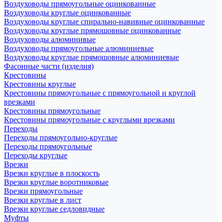
Воздуховоды прямоугольные оцинкованные
Воздуховоды круглые оцинкованные
Воздуховоды круглые спирально-навивные оцинкованные
Воздуховоды круглые прямошовные оцинкованные
Воздуховоды алюминивые
Воздуховоды прямоугольные алюминиевые
Воздуховоды круглые прямошовные алюминиевые
Фасонные части (изделия)
Крестовины
Крестовины круглые
Крестовины прямоугольные с прямоугольной и круглой
врезками
Крестовины прямоугольные
Крестовины прямоугольные с круглыми врезками
Переходы
Переходы прямоугольно-круглые
Переходы прямоугольные
Переходы круглые
Врезки
Врезки круглые в плоскость
Врезки круглые воротниковые
Врезки прямоугольные
Врезки круглые в лист
Врезки круглые седловидные
Муфты