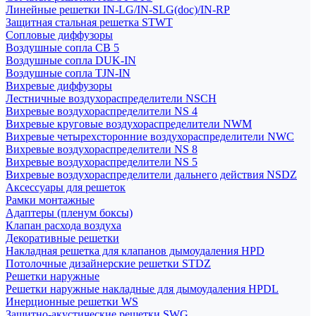
Линейные решетки IN-LG/IN-SLG(doc)/IN-RP
Защитная стальная решетка STWT
Сопловые диффузоры
Воздушные сопла СВ 5
Воздушные сопла DUK-IN
Воздушные сопла TJN-IN
Вихревые диффузоры
Лестничные воздухораспределители NSCH
Вихревые воздухораспределители NS 4
Вихревые круговые воздухораспределители NWM
Вихревые четырехсторонние воздухораспределители NWC
Вихревые воздухораспределители NS 8
Вихревые воздухораспределители NS 5
Вихревые воздухораспределители дальнего действия NSDZ
Аксессуары для решеток
Рамки монтажные
Адаптеры (пленум боксы)
Клапан расхода воздуха
Декоративные решетки
Накладная решетка для клапанов дымоудаления HPD
Потолочные дизайнерские решетки STDZ
Решетки наружные
Решетки наружные накладные для дымоудаления HPDL
Инерционные решетки WS
Защитно-акустические решетки SWG