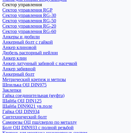
Сектор управления
Сектор управления RGP
Сектор управления RG-30
Сектор управления RG-50
Сектор управления RG-20
Сектор управления RG-60
Анкеры и дюбили
Анкерный болт с гайкой
Анкер клиновой
Дюбель распорный нейлон
Анкер клин
Анкер латунный забивой с насечкой
Анкер забивной
Анкерный болт
Метрический крепеж и метизы
Шпилька ОЦ DIN975
Заклепки
Гайка соединительная (муфта)
Шайба ОЦ DIN125
Шайба DIN9021 ув.поле
Гайка ОЦ DIN934
Сантехнический болт
Саморезы ОЦ пш/сверло по металлу
Болт ОЦ DIN933 с полной резьбой
Крепеж для монтажа инженерных систем