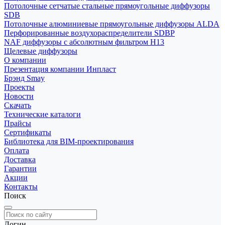
Потолочные сетчатые стальные прямоугольные диффузоры
SDB
Потолочные алюминиевые прямоугольные диффузоры ALDA
Перфорированные воздухораспределители SDBP
NAF диффузоры с абсолютным фильтром Н13
Щелевые диффузоры
О компании
Презентация компании Инпласт
Брэнд Smay
Проекты
Новости
Скачать
Технические каталоги
Прайсы
Сертификаты
Библиотека для BIM-проектирования
Оплата
Доставка
Гарантии
Акции
Контакты
Поиск
Логин