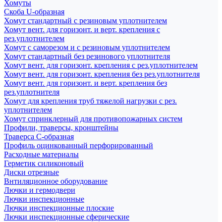
Хомуты
Скоба U-образная
Хомут стандартный с резиновым уплотнителем
Хомут вент. для горизонт. и верт. крепления с
рез.уплотнителем
Хомут с саморезом и с резиновым уплотнителем
Хомут стандартный без резинового уплотнителя
Хомут вент. для горизонт. крепления с рез.уплотнителем
Хомут вент. для горизонт. крепления без рез.уплотнителя
Хомут вент. для горизонт. и верт. крепления без
рез.уплотнителя
Хомут для крепления труб тяжелой нагрузки с рез.
уплотнителем
Хомут спринклерный для противопожарных систем
Профили, траверсы, кронштейны
Траверса С-образная
Профиль оцинкованный перфорированный
Расходные материалы
Герметик силиконовый
Диски отрезные
Внтиляционное оборудование
Лючки и гермодвери
Лючки инспекционные
Лючки инспекционные плоские
Лючки инспекционные сферические