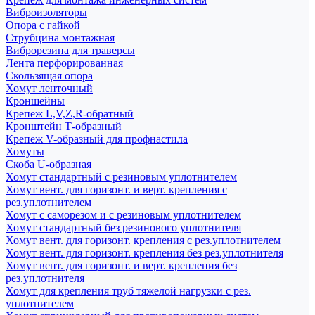
Виброизоляторы
Опора с гайкой
Струбцина монтажная
Виброрезина для траверсы
Лента перфорированная
Скользящая опора
Хомут ленточный
Кроншейны
Крепеж L,V,Z,R-обратный
Кронштейн Т-образный
Крепеж V-образный для профнастила
Хомуты
Скоба U-образная
Хомут стандартный с резиновым уплотнителем
Хомут вент. для горизонт. и верт. крепления с
рез.уплотнителем
Хомут с саморезом и с резиновым уплотнителем
Хомут стандартный без резинового уплотнителя
Хомут вент. для горизонт. крепления с рез.уплотнителем
Хомут вент. для горизонт. крепления без рез.уплотнителя
Хомут вент. для горизонт. и верт. крепления без
рез.уплотнителя
Хомут для крепления труб тяжелой нагрузки с рез.
уплотнителем