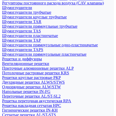
Регуляторы постоянного расхода воздуха (CAV клапаны)
Шумоглушители
Шумоглушители трубчатые
Шумоглушители круглые трубчатые
Шумоглушители TAR
Шумоглушители прямоугльные трубчатые
Шумоглушители TAS
Шумоглушители пластинчатые
Шумоглушители TAP
Шумоглушители прямоугольные одно-пластиначатые
Шумоглушители TAPS
Шумоглушители прямоугольные пластинчатые
Решетки и диффузоры
Вентиляционные решетки
Приточные алюминиевые решетки ALP
Потолочные растровые решетки KRS
Решетки круглые растровые РКР
Двухрядные решетки ALWS/STWS
Однорядные решетки ALW/STW
Напольные решетки IN-FG
Переточные решетки AL/ST-SL2
Решетка переточная акустическая RPA
Решетка накладная сетчатая НРС
Гигиенические решетки IN-КН
Сетчатые решетки AL/ST-STS