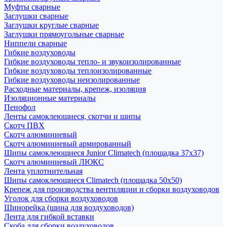
Муфты сварные
Заглушки сварные
Заглушки круглые сварные
Заглушки прямоугольные сварные
Ниппели сварные
Гибкие воздуховоды
Гибкие воздуховоды тепло- и звукоизолированные
Гибкие воздуховоды теплоизолированные
Гибкие воздуховоды неизолированные
Расходные материалы, крепеж, изоляция
Изоляционные материалы
Пенофол
Ленты самоклеющиеся, скотчи и шипы
Скотч ПВХ
Скотч алюминиевый
Скотч алюминиевый армированный
Шипы самоклеющиеся Junior Climatech (площадка 37х37)
Скотч алюминиевый ЛЮКС
Лента уплотнительная
Шипы самоклеющиеся Climatech (площадка 50х50)
Крепеж для производства вентиляции и сборки воздуховодов
Уголок для сборки воздуховодов
Шинорейка (шина для воздуховодов)
Лента для гибкой вставки
Скоба для сборки воздуховодов