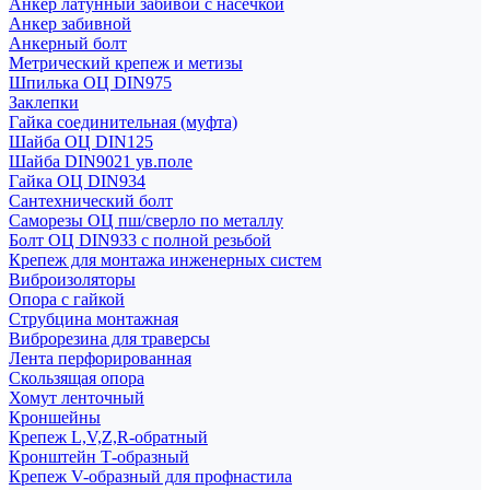
Анкер латунный забивой с насечкой
Анкер забивной
Анкерный болт
Метрический крепеж и метизы
Шпилька ОЦ DIN975
Заклепки
Гайка соединительная (муфта)
Шайба ОЦ DIN125
Шайба DIN9021 ув.поле
Гайка ОЦ DIN934
Сантехнический болт
Саморезы ОЦ пш/сверло по металлу
Болт ОЦ DIN933 с полной резьбой
Крепеж для монтажа инженерных систем
Виброизоляторы
Опора с гайкой
Струбцина монтажная
Виброрезина для траверсы
Лента перфорированная
Скользящая опора
Хомут ленточный
Кроншейны
Крепеж L,V,Z,R-обратный
Кронштейн Т-образный
Крепеж V-образный для профнастила