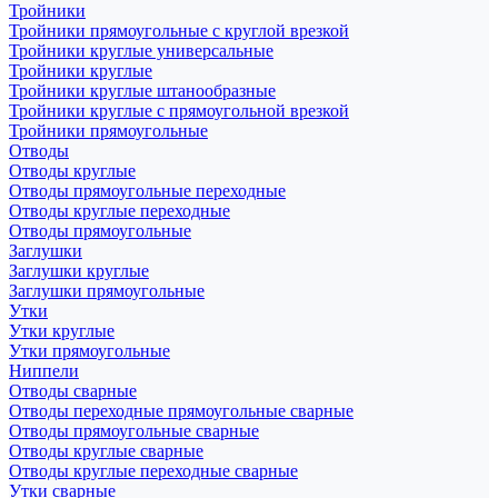
Тройники
Тройники прямоугольные с круглой врезкой
Тройники круглые универсальные
Тройники круглые
Тройники круглые штанообразные
Тройники круглые с прямоугольной врезкой
Тройники прямоугольные
Отводы
Отводы круглые
Отводы прямоугольные переходные
Отводы круглые переходные
Отводы прямоугольные
Заглушки
Заглушки круглые
Заглушки прямоугольные
Утки
Утки круглые
Утки прямоугольные
Ниппели
Отводы сварные
Отводы переходные прямоугольные сварные
Отводы прямоугольные сварные
Отводы круглые сварные
Отводы круглые переходные сварные
Утки сварные