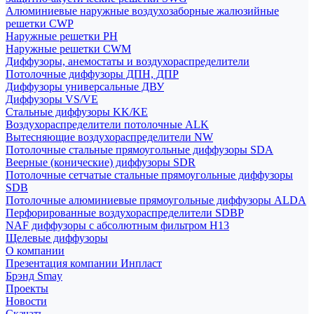
Алюминиевые наружные воздухозаборные жалюзийные
решетки CWP
Наружные решетки РН
Наружные решетки CWM
Диффузоры, анемостаты и воздухораспределители
Потолочные диффузоры ДПН, ДПР
Диффузоры универсальные ДВУ
Диффузоры VS/VE
Стальные диффузоры KK/KE
Воздухораспределители потолочные ALK
Вытесняющие воздухораспределители NW
Потолочные стальные прямоугольные диффузоры SDA
Веерные (конические) диффузоры SDR
Потолочные сетчатые стальные прямоугольные диффузоры
SDB
Потолочные алюминиевые прямоугольные диффузоры ALDA
Перфорированные воздухораспределители SDBP
NAF диффузоры с абсолютным фильтром Н13
Щелевые диффузоры
О компании
Презентация компании Инпласт
Брэнд Smay
Проекты
Новости
Скачать