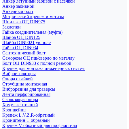
Анкер латунный забивой с насечкой
Анкер забивной
Анкерный болт
Метрический крепеж и метизы
Шпилька ОЦ DIN975
Заклепки
Гайка соединительная (муфта)
Шайба ОЦ DIN125
Шайба DIN9021 ув.поле
Гайка ОЦ DIN934
Сантехнический болт
Саморезы ОЦ пш/сверло по металлу
Болт ОЦ DIN933 с полной резьбой
Крепеж для монтажа инженерных систем
Виброизоляторы
Опора с гайкой
Струбцина монтажная
Виброрезина для траверсы
Лента перфорированная
Скользящая опора
Хомут ленточный
Кроншейны
Крепеж L,V,Z,R-обратный
Кронштейн Т-образный
Крепеж V-образный для профнастила