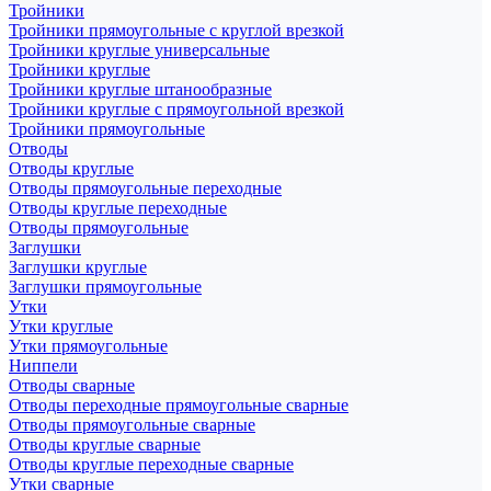
Тройники
Тройники прямоугольные с круглой врезкой
Тройники круглые универсальные
Тройники круглые
Тройники круглые штанообразные
Тройники круглые с прямоугольной врезкой
Тройники прямоугольные
Отводы
Отводы круглые
Отводы прямоугольные переходные
Отводы круглые переходные
Отводы прямоугольные
Заглушки
Заглушки круглые
Заглушки прямоугольные
Утки
Утки круглые
Утки прямоугольные
Ниппели
Отводы сварные
Отводы переходные прямоугольные сварные
Отводы прямоугольные сварные
Отводы круглые сварные
Отводы круглые переходные сварные
Утки сварные