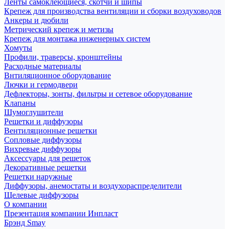
Ленты самоклеющиеся, скотчи и шипы
Крепеж для производства вентиляции и сборки воздуховодов
Анкеры и дюбили
Метрический крепеж и метизы
Крепеж для монтажа инженерных систем
Хомуты
Профили, траверсы, кронштейны
Расходные материалы
Внтиляционное оборудование
Лючки и гермодвери
Дефлекторы, зонты, фильтры и сетевое оборудование
Клапаны
Шумоглушители
Решетки и диффузоры
Вентиляционные решетки
Сопловые диффузоры
Вихревые диффузоры
Аксессуары для решеток
Декоративные решетки
Решетки наружные
Диффузоры, анемостаты и воздухораспределители
Щелевые диффузоры
О компании
Презентация компании Инпласт
Брэнд Smay