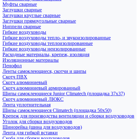
Муфты сварные
Заглушки сварные
Заглушки круглые сварные
Заглушки прямоугольные сварные
Ниппели сварные
Гибкие воздуховоды
Гибкие воздуховоды тепло- и звукоизолированные
Гибкие воздуховоды теплоизолированные
Гибкие воздуховоды неизолированные
Расходные материалы, крепеж, изоляция
Изоляционные материалы
Пенофол
Ленты самоклеющиеся, скотчи и шипы
Скотч ПВХ
Скотч алюминиевый
Скотч алюминиевый армированный
Шипы самоклеющиеся Junior Climatech (площадка 37х37)
Скотч алюминиевый ЛЮКС
Лента уплотнительная
Шипы самоклеющиеся Climatech (площадка 50х50)
Крепеж для производства вентиляции и сборки воздуховодов
Уголок для сборки воздуховодов
Шинорейка (шина для воздуховодов)
Лента для гибкой вставки
Скоба для сборки воздуховодов