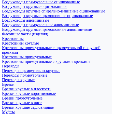
Воздуховоды прямоугольные оцинкованные
Воздуховоды круглые оцинкованные
Воздуховоды круглые спирально-навивные оцинкованные
Воздуховоды круглые прямошовные оцинкованные
Воздуховоды алюминивые
Воздуховоды прямоугольные алюминиевые
Воздуховоды круглые прямошовные алюминиевые
Фасонные части (изделия)
Крестовины
Крестовины круглые
Крестовины прямоугольные с прямоугольной и круглой
врезками
Крестовины прямоугольные
Крестовины прямоугольные с круглыми врезками
Переходы
Переходы прямоугольно-круглые
Переходы прямоугольные
Переходы круглые
Врезки
Врезки круглые в плоскость
Врезки круглые воротниковые
Врезки прямоугольные
Врезки круглые в лист
Врезки круглые седловидные
Муфты