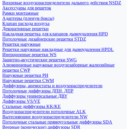
Вихревые воздухораспределители дальнего действия NSDZ
Аксессуары для решеток
Рамки монтажные
Адаптеры (пленум боксы)
Клапан расхода воздуха
Декоративные решетки
Накладная решетка для клапанов дымоудаления HPD
Потолочные дизайнерские решетки STDZ
Решетки наружные
Решетки наружные накладные для дымоудаления HPDL
Инерционные решетки WS
Защитно-акустические решетки SWG
Алюминиевые наружные воздухозаборные жалюзийные
решетки CWP
Наружные решетки РН
Наружные решетки CWM
Диффузоры, анемостаты и воздухораспределители
Потолочные диффузоры ДПН, ДПР
Диффузоры универсальные ДВУ
Диффузоры VS/VE
Стальные диффузоры KK/KE
Воздухораспределители потолочные ALK
Вытесняющие воздухораспределители NW
Потолочные стальные прямоугольные диффузоры SDA
Веерные (конические) диффузоры SDR