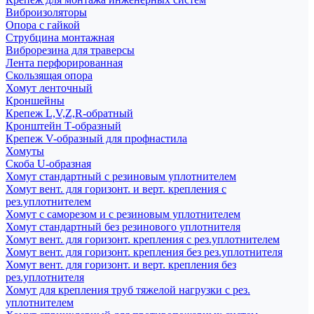
Виброизоляторы
Опора с гайкой
Струбцина монтажная
Виброрезина для траверсы
Лента перфорированная
Скользящая опора
Хомут ленточный
Кроншейны
Крепеж L,V,Z,R-обратный
Кронштейн Т-образный
Крепеж V-образный для профнастила
Хомуты
Скоба U-образная
Хомут стандартный с резиновым уплотнителем
Хомут вент. для горизонт. и верт. крепления с
рез.уплотнителем
Хомут с саморезом и с резиновым уплотнителем
Хомут стандартный без резинового уплотнителя
Хомут вент. для горизонт. крепления с рез.уплотнителем
Хомут вент. для горизонт. крепления без рез.уплотнителя
Хомут вент. для горизонт. и верт. крепления без
рез.уплотнителя
Хомут для крепления труб тяжелой нагрузки с рез.
уплотнителем