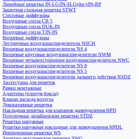
Линейные решетки IN-LG/IN-SLG(doc)/IN-RP
Защитная стальная решетка STWT
Сопловые диффузоры
Воздушные сопла СВ 5
Воздушные сопла DUK-IN
Воздушные сопла TJN-IN
Вихревые диффузоры
Лестничные воздухораспределители NSCH
Вихревые воздухораспределители NS 4
Вихревые круговые воздухораспределители NWM
Вихревые четырехсторонние воздухораспределители NWC
Вихревые воздухораспределители NS 8
Вихревые воздухораспределители NS 5
Вихревые воздухораспределители дальнего действия NSDZ
Аксессуары для решеток
Рамки монтажные
Адаптеры (пленум боксы)
Клапан расхода воздуха
Декоративные решетки
Накладная решетка для клапанов дымоудаления HPD
Потолочные дизайнерские решетки STDZ
Решетки наружные
Решетки наружные накладные для дымоудаления HPDL
Инерционные решетки WS
Защитно-акустические решетки SWG