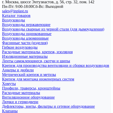
г. Москва, шоссе Энтузиастов, д. 56, стр. 32, пом. 142
Пн-Пт: 9:00-18:00
Cб-Вс: Выходной
sales@inplast.ru
Каталог товаров
Воздуховоды
Воздуховоды нержавеющие
Воздуховоды сварные из черной стали (для дымоудаления)
Воздуховоды оцинкованные
Воздуховоды алюминивые
Фасонные части (изделия)
Гибкие воздуховоды
Расходные материалы, крепеж, изоляция
Изоляционные материалы
Ленты самоклеющиеся, скотчи и шипы
Крепеж для производства вентиляции и сборки воздуховодов
Анкеры и дюбили
Метрический крепеж и метизы
Крепеж для монтажа инженерных систем
Хомуты
Профили, траверсы, кронштейны
Расходные материалы
Внтиляционное оборудование
Лючки и гермодвери
Дефлекторы, зонты, фильтры и сетевое оборудование
Клапаны