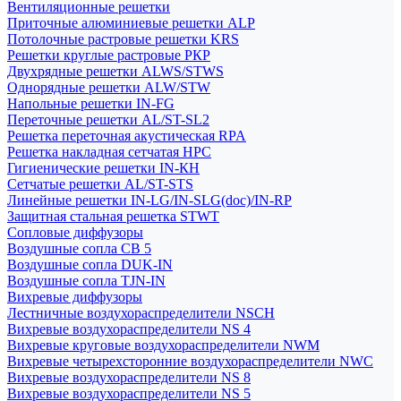
Вентиляционные решетки
Приточные алюминиевые решетки ALP
Потолочные растровые решетки KRS
Решетки круглые растровые РКР
Двухрядные решетки ALWS/STWS
Однорядные решетки ALW/STW
Напольные решетки IN-FG
Переточные решетки AL/ST-SL2
Решетка переточная акустическая RPA
Решетка накладная сетчатая НРС
Гигиенические решетки IN-КН
Сетчатые решетки AL/ST-STS
Линейные решетки IN-LG/IN-SLG(doc)/IN-RP
Защитная стальная решетка STWT
Сопловые диффузоры
Воздушные сопла СВ 5
Воздушные сопла DUK-IN
Воздушные сопла TJN-IN
Вихревые диффузоры
Лестничные воздухораспределители NSCH
Вихревые воздухораспределители NS 4
Вихревые круговые воздухораспределители NWM
Вихревые четырехсторонние воздухораспределители NWC
Вихревые воздухораспределители NS 8
Вихревые воздухораспределители NS 5