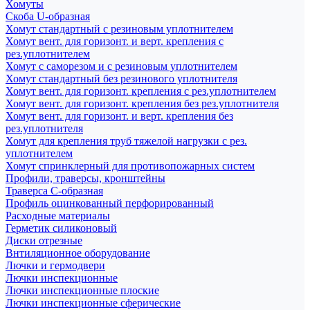
Хомуты
Скоба U-образная
Хомут стандартный с резиновым уплотнителем
Хомут вент. для горизонт. и верт. крепления с
рез.уплотнителем
Хомут с саморезом и с резиновым уплотнителем
Хомут стандартный без резинового уплотнителя
Хомут вент. для горизонт. крепления с рез.уплотнителем
Хомут вент. для горизонт. крепления без рез.уплотнителя
Хомут вент. для горизонт. и верт. крепления без
рез.уплотнителя
Хомут для крепления труб тяжелой нагрузки с рез.
уплотнителем
Хомут спринклерный для противопожарных систем
Профили, траверсы, кронштейны
Траверса С-образная
Профиль оцинкованный перфорированный
Расходные материалы
Герметик силиконовый
Диски отрезные
Внтиляционное оборудование
Лючки и гермодвери
Лючки инспекционные
Лючки инспекционные плоские
Лючки инспекционные сферические