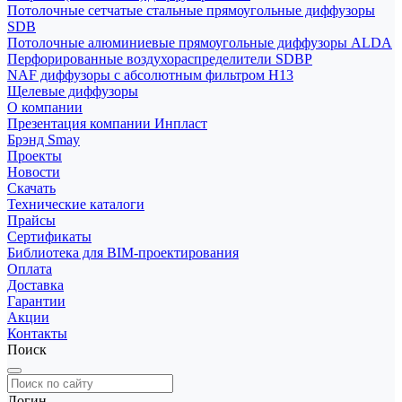
Потолочные сетчатые стальные прямоугольные диффузоры
SDB
Потолочные алюминиевые прямоугольные диффузоры ALDA
Перфорированные воздухораспределители SDBP
NAF диффузоры с абсолютным фильтром Н13
Щелевые диффузоры
О компании
Презентация компании Инпласт
Брэнд Smay
Проекты
Новости
Скачать
Технические каталоги
Прайсы
Сертификаты
Библиотека для BIM-проектирования
Оплата
Доставка
Гарантии
Акции
Контакты
Поиск
Логин