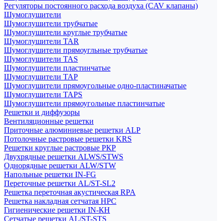
Регуляторы постоянного расхода воздуха (CAV клапаны)
Шумоглушители
Шумоглушители трубчатые
Шумоглушители круглые трубчатые
Шумоглушители TAR
Шумоглушители прямоугльные трубчатые
Шумоглушители TAS
Шумоглушители пластинчатые
Шумоглушители TAP
Шумоглушители прямоугольные одно-пластиначатые
Шумоглушители TAPS
Шумоглушители прямоугольные пластинчатые
Решетки и диффузоры
Вентиляционные решетки
Приточные алюминиевые решетки ALP
Потолочные растровые решетки KRS
Решетки круглые растровые РКР
Двухрядные решетки ALWS/STWS
Однорядные решетки ALW/STW
Напольные решетки IN-FG
Переточные решетки AL/ST-SL2
Решетка переточная акустическая RPA
Решетка накладная сетчатая НРС
Гигиенические решетки IN-КН
Сетчатые решетки AL/ST-STS