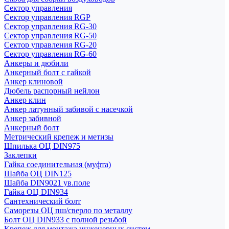
Сектор управления
Сектор управления RGP
Сектор управления RG-30
Сектор управления RG-50
Сектор управления RG-20
Сектор управления RG-60
Анкеры и дюбили
Анкерный болт с гайкой
Анкер клиновой
Дюбель распорный нейлон
Анкер клин
Анкер латунный забивой с насечкой
Анкер забивной
Анкерный болт
Метрический крепеж и метизы
Шпилька ОЦ DIN975
Заклепки
Гайка соединительная (муфта)
Шайба ОЦ DIN125
Шайба DIN9021 ув.поле
Гайка ОЦ DIN934
Сантехнический болт
Саморезы ОЦ пш/сверло по металлу
Болт ОЦ DIN933 с полной резьбой
Крепеж для монтажа инженерных систем