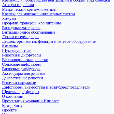
Крепеж для производства вентиляции и сборки воздуховодов
Анкеры и дюбили
Метрический крепеж и метизы
Крепеж для монтажа инженерных систем
Хомуты
Профили, траверсы, кронштейны
Расходные материалы
Внтиляционное оборудование
Лючки и гермодвери
Дефлекторы, зонты, фильтры и сетевое оборудование
Клапаны
Шумоглушители
Решетки и диффузоры
Вентиляционные решетки
Сопловые диффузоры
Вихревые диффузоры
Аксессуары для решеток
Декоративные решетки
Решетки наружные
Диффузоры, анемостаты и воздухораспределители
Щелевые диффузоры
О компании
Презентация компании Инпласт
Брэнд Smay
Проекты