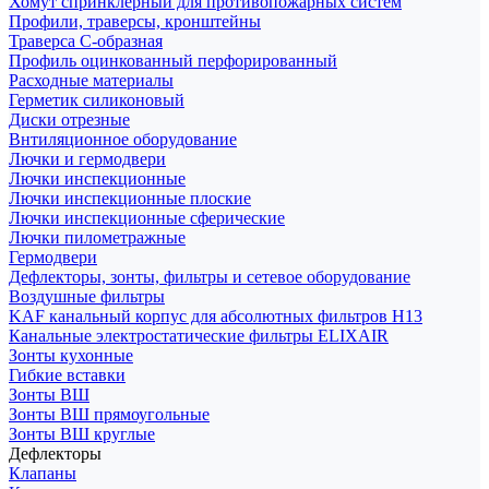
Хомут спринклерный для противопожарных систем
Профили, траверсы, кронштейны
Траверса С-образная
Профиль оцинкованный перфорированный
Расходные материалы
Герметик силиконовый
Диски отрезные
Внтиляционное оборудование
Лючки и гермодвери
Лючки инспекционные
Лючки инспекционные плоские
Лючки инспекционные сферические
Лючки пилометражные
Гермодвери
Дефлекторы, зонты, фильтры и сетевое оборудование
Воздушные фильтры
KAF канальный корпус для абсолютных фильтров H13
Канальные электростатические фильтры ELIXAIR
Зонты кухонные
Гибкие вставки
Зонты ВШ
Зонты ВШ прямоугольные
Зонты ВШ круглые
Дефлекторы
Клапаны