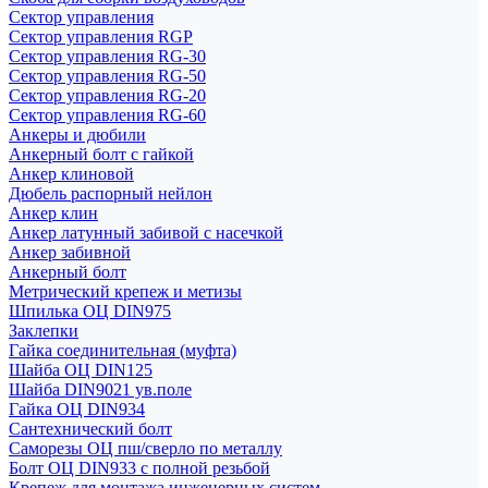
Сектор управления
Сектор управления RGP
Сектор управления RG-30
Сектор управления RG-50
Сектор управления RG-20
Сектор управления RG-60
Анкеры и дюбили
Анкерный болт с гайкой
Анкер клиновой
Дюбель распорный нейлон
Анкер клин
Анкер латунный забивой с насечкой
Анкер забивной
Анкерный болт
Метрический крепеж и метизы
Шпилька ОЦ DIN975
Заклепки
Гайка соединительная (муфта)
Шайба ОЦ DIN125
Шайба DIN9021 ув.поле
Гайка ОЦ DIN934
Сантехнический болт
Саморезы ОЦ пш/сверло по металлу
Болт ОЦ DIN933 с полной резьбой
Крепеж для монтажа инженерных систем