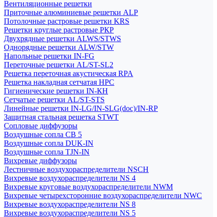
Вентиляционные решетки
Приточные алюминиевые решетки ALP
Потолочные растровые решетки KRS
Решетки круглые растровые РКР
Двухрядные решетки ALWS/STWS
Однорядные решетки ALW/STW
Напольные решетки IN-FG
Переточные решетки AL/ST-SL2
Решетка переточная акустическая RPA
Решетка накладная сетчатая НРС
Гигиенические решетки IN-КН
Сетчатые решетки AL/ST-STS
Линейные решетки IN-LG/IN-SLG(doc)/IN-RP
Защитная стальная решетка STWT
Сопловые диффузоры
Воздушные сопла СВ 5
Воздушные сопла DUK-IN
Воздушные сопла TJN-IN
Вихревые диффузоры
Лестничные воздухораспределители NSCH
Вихревые воздухораспределители NS 4
Вихревые круговые воздухораспределители NWM
Вихревые четырехсторонние воздухораспределители NWC
Вихревые воздухораспределители NS 8
Вихревые воздухораспределители NS 5