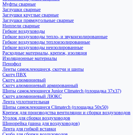
Муфты сварные
Заглушки сварные
Заглушки круглые сварные
Заглушки прямоугольные сварные
Ниппели сварные
Гибкие воздуховоды
Гибкие воздуховоды тепло- и звукоизолированные
Гибкие воздуховоды теплоизолированные
Гибкие воздуховоды неизолированные
Расходные материалы, крепеж, изоляция
Изоляционные материалы
Пенофол
Ленты самоклеющиеся, скотчи и шипы
Скотч ПВХ
Скотч алюминиевый
Скотч алюминиевый армированный
Шипы самоклеющиеся Junior Climatech (площадка 37х37)
Скотч алюминиевый ЛЮКС
Лента уплотнительная
Шипы самоклеющиеся Climatech (площадка 50х50)
Крепеж для производства вентиляции и сборки воздуховодов
Уголок для сборки воздуховодов
Шинорейка (шина для воздуховодов)
Лента для гибкой вставки
Скоба для сборки воздуховодов