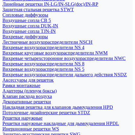
Линейные решетки IN-LG/IN-SLG(doc)/IN-RP
Защитная стальная решетка STWT
Сопловые диффузоры
Воздушные сопла СВ 5
Воздушные сопла DUK-IN
Воздушные сопла TJN-IN
Вихревые диффузоры
Лестничные воздухораспределители NSCH
Вихревые воздухораспределители NS 4
Вихревые круговые воздухораспределители NWM
Вихревые четырехсторонние воздухораспределители NWC
Вихревые воздухораспределители NS 8
Вихревые воздухораспределители NS 5
Вихревые воздухораспределители дальнего действия NSDZ
Аксессуары для решеток
Рамки монтажные
Адаптеры (пленум боксы)
Клапан расхода воздуха
Декоративные решетки
Накладная решетка для клапанов дымоудаления HPD
Потолочные дизайнерские решетки STDZ
Решетки наружные
Решетки наружные накладные для дымоудаления HPDL
Инерционные решетки WS
Защитно-акустические решетки SWG