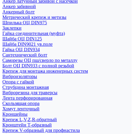
Анкер латунный забивой с насечкой
Анкер забивной
Анкерный болт
Метрический крепеж и метизы
Шпилька ОЦ DIN975
Заклепки
Гайка соединительная (муфта)
Шайба ОЦ DIN125
Шайба DIN9021 ув.поле
Гайка ОЦ DIN934
Сантехнический болт
Саморезы ОЦ пш/сверло по металлу
Болт ОЦ DIN933 с полной резьбой
Крепеж для монтажа инженерных систем
Виброизоляторы
Опора с гайкой
Струбцина монтажная
Виброрезина для траверсы
Лента перфорированная
Скользящая опора
Хомут ленточный
Кроншейны
Крепеж L,V,Z,R-обратный
Кронштейн Т-образный
Крепеж V-образный для профнастила