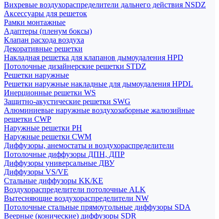
Вихревые воздухораспределители дальнего действия NSDZ
Аксессуары для решеток
Рамки монтажные
Адаптеры (пленум боксы)
Клапан расхода воздуха
Декоративные решетки
Накладная решетка для клапанов дымоудаления HPD
Потолочные дизайнерские решетки STDZ
Решетки наружные
Решетки наружные накладные для дымоудаления HPDL
Инерционные решетки WS
Защитно-акустические решетки SWG
Алюминиевые наружные воздухозаборные жалюзийные
решетки CWP
Наружные решетки РН
Наружные решетки CWM
Диффузоры, анемостаты и воздухораспределители
Потолочные диффузоры ДПН, ДПР
Диффузоры универсальные ДВУ
Диффузоры VS/VE
Стальные диффузоры KK/KE
Воздухораспределители потолочные ALK
Вытесняющие воздухораспределители NW
Потолочные стальные прямоугольные диффузоры SDA
Веерные (конические) диффузоры SDR