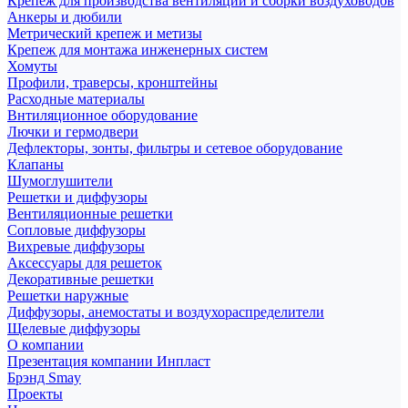
Крепеж для производства вентиляции и сборки воздуховодов
Анкеры и дюбили
Метрический крепеж и метизы
Крепеж для монтажа инженерных систем
Хомуты
Профили, траверсы, кронштейны
Расходные материалы
Внтиляционное оборудование
Лючки и гермодвери
Дефлекторы, зонты, фильтры и сетевое оборудование
Клапаны
Шумоглушители
Решетки и диффузоры
Вентиляционные решетки
Сопловые диффузоры
Вихревые диффузоры
Аксессуары для решеток
Декоративные решетки
Решетки наружные
Диффузоры, анемостаты и воздухораспределители
Щелевые диффузоры
О компании
Презентация компании Инпласт
Брэнд Smay
Проекты