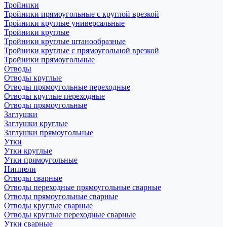
Тройники
Тройники прямоугольные с круглой врезкой
Тройники круглые универсальные
Тройники круглые
Тройники круглые штанообразные
Тройники круглые с прямоугольной врезкой
Тройники прямоугольные
Отводы
Отводы круглые
Отводы прямоугольные переходные
Отводы круглые переходные
Отводы прямоугольные
Заглушки
Заглушки круглые
Заглушки прямоугольные
Утки
Утки круглые
Утки прямоугольные
Ниппели
Отводы сварные
Отводы переходные прямоугольные сварные
Отводы прямоугольные сварные
Отводы круглые сварные
Отводы круглые переходные сварные
Утки сварные