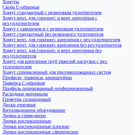
Хомуты
Скоба U-образная
Хомут стандартный с резиновым уплотнителем
Хомут вент. для горизонт. и верт. крепления с
рез.уплотнителем
Хомут с саморезом и с резиновым уплотнителем
Хомут стандартный без резинового уплотнителя
Хомут вент. для горизонт. крепления с рез.уплотнителем
Хомут вент. для горизонт. крепления без рез.уплотнителя
Хомут вент. для горизонт. и верт. крепления без
рез.уплотнителя
Хомут для крепления труб тяжелой нагрузки с рез.
уплотнителем
Хомут спринклерный для противопожарных систем
Профили, траверсы, кронштейны
Траверса С-образная
Профиль оцинкованный перфорированный
Расходные материалы
Герметик силиконовый
Диски отрезные
Внтиляционное оборудование
Лючки и гермодвери
Лючки инспекционные
Лючки инспекционные плоские
Лючки инспекционные сферические