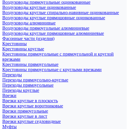
Воздуховоды прямоугольные оцинкованные
Воздуховоды круглые оцинкованные
Воздуховоды круглые спирально-навивные оцинкованные
Воздуховоды круглые прямошовные оцинкованные
Воздуховоды алюминивые
Воздуховоды прямоугольные алюминиевые
Воздуховоды круглые прямошовные алюминиевые
Фасонные части (изделия)
Крестовины
Крестовины круглые
Крестовины прямоугольные с прямоугольной и круглой
врезками
Крестовины прямоугольные
Крестовины прямоугольные с круглыми врезками
Переходы
Переходы прямоугольно-круглые
Переходы прямоугольные
Переходы круглые
Врезки
Врезки круглые в плоскость
Врезки круглые воротниковые
Врезки прямоугольные
Врезки круглые в лист
Врезки круглые седловидные
Муфты