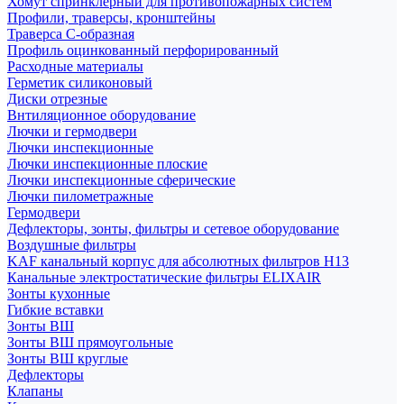
Хомут спринклерный для противопожарных систем
Профили, траверсы, кронштейны
Траверса С-образная
Профиль оцинкованный перфорированный
Расходные материалы
Герметик силиконовый
Диски отрезные
Внтиляционное оборудование
Лючки и гермодвери
Лючки инспекционные
Лючки инспекционные плоские
Лючки инспекционные сферические
Лючки пилометражные
Гермодвери
Дефлекторы, зонты, фильтры и сетевое оборудование
Воздушные фильтры
KAF канальный корпус для абсолютных фильтров H13
Канальные электростатические фильтры ELIXAIR
Зонты кухонные
Гибкие вставки
Зонты ВШ
Зонты ВШ прямоугольные
Зонты ВШ круглые
Дефлекторы
Клапаны