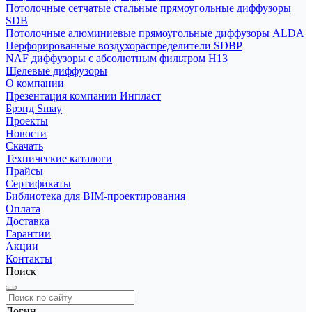
Потолочные сетчатые стальные прямоугольные диффузоры
SDB
Потолочные алюминиевые прямоугольные диффузоры ALDA
Перфорированные воздухораспределители SDBP
NAF диффузоры с абсолютным фильтром Н13
Щелевые диффузоры
О компании
Презентация компании Инпласт
Брэнд Smay
Проекты
Новости
Скачать
Технические каталоги
Прайсы
Сертификаты
Библиотека для BIM-проектирования
Оплата
Доставка
Гарантии
Акции
Контакты
Поиск
Логин