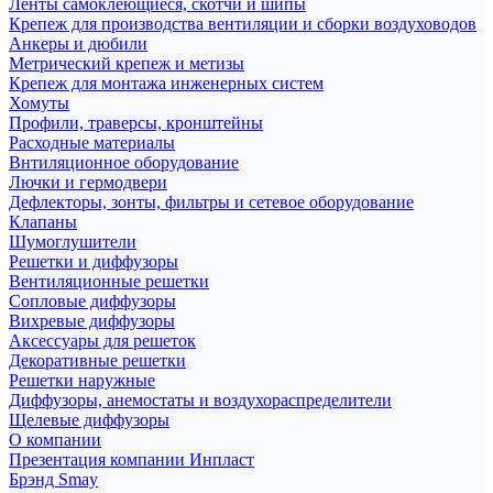
Ленты самоклеющиеся, скотчи и шипы
Крепеж для производства вентиляции и сборки воздуховодов
Анкеры и дюбили
Метрический крепеж и метизы
Крепеж для монтажа инженерных систем
Хомуты
Профили, траверсы, кронштейны
Расходные материалы
Внтиляционное оборудование
Лючки и гермодвери
Дефлекторы, зонты, фильтры и сетевое оборудование
Клапаны
Шумоглушители
Решетки и диффузоры
Вентиляционные решетки
Сопловые диффузоры
Вихревые диффузоры
Аксессуары для решеток
Декоративные решетки
Решетки наружные
Диффузоры, анемостаты и воздухораспределители
Щелевые диффузоры
О компании
Презентация компании Инпласт
Брэнд Smay