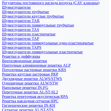
Регуляторы постоянного расхода воздуха (CAV клапаны)
Шумоглушители
Шумоглушители трубчатые
Шумоглушители круглые трубчатые
Шумоглушители TAR
Шумоглушители прямоугльные трубчатые
Шумоглушители TAS
Шумоглушители пластинчатые
Шумоглушители TAP
Шумоглушители прямоугольные одно-пластиначатые
Шумоглушители TAPS
Шумоглушители прямоугольные пластинчатые
Решетки и диффузоры
Вентиляционные решетки
Приточные алюминиевые решетки ALP
Потолочные растровые решетки KRS
Решетки круглые растровые РКР
Двухрядные решетки ALWS/STWS
Однорядные решетки ALW/STW
Напольные решетки IN-FG
Переточные решетки AL/ST-SL2
Решетка переточная акустическая RPA
Решетка накладная сетчатая НРС
Гигиенические решетки IN-КН
Сетчатые решетки AL/ST-STS