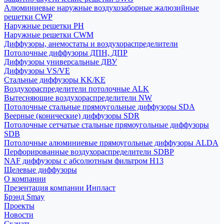
Алюминиевые наружные воздухозаборные жалюзийные
решетки CWP
Наружные решетки РН
Наружные решетки CWM
Диффузоры, анемостаты и воздухораспределители
Потолочные диффузоры ДПН, ДПР
Диффузоры универсальные ДВУ
Диффузоры VS/VE
Стальные диффузоры KK/KE
Воздухораспределители потолочные ALK
Вытесняющие воздухораспределители NW
Потолочные стальные прямоугольные диффузоры SDA
Веерные (конические) диффузоры SDR
Потолочные сетчатые стальные прямоугольные диффузоры
SDB
Потолочные алюминиевые прямоугольные диффузоры ALDA
Перфорированные воздухораспределители SDBP
NAF диффузоры с абсолютным фильтром Н13
Щелевые диффузоры
О компании
Презентация компании Инпласт
Брэнд Smay
Проекты
Новости
Скачать