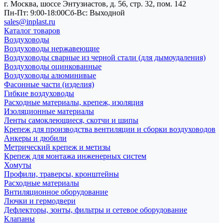
г. Москва, шоссе Энтузиастов, д. 56, стр. 32, пом. 142
Пн-Пт: 9:00-18:00
Cб-Вс: Выходной
sales@inplast.ru
Каталог товаров
Воздуховоды
Воздуховоды нержавеющие
Воздуховоды сварные из черной стали (для дымоудаления)
Воздуховоды оцинкованные
Воздуховоды алюминивые
Фасонные части (изделия)
Гибкие воздуховоды
Расходные материалы, крепеж, изоляция
Изоляционные материалы
Ленты самоклеющиеся, скотчи и шипы
Крепеж для производства вентиляции и сборки воздуховодов
Анкеры и дюбили
Метрический крепеж и метизы
Крепеж для монтажа инженерных систем
Хомуты
Профили, траверсы, кронштейны
Расходные материалы
Внтиляционное оборудование
Лючки и гермодвери
Дефлекторы, зонты, фильтры и сетевое оборудование
Клапаны