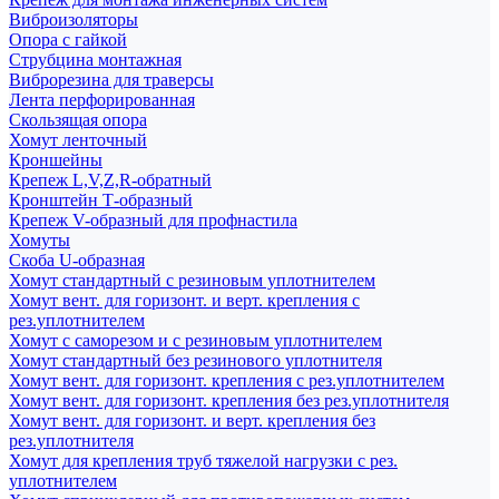
Виброизоляторы
Опора с гайкой
Струбцина монтажная
Виброрезина для траверсы
Лента перфорированная
Скользящая опора
Хомут ленточный
Кроншейны
Крепеж L,V,Z,R-обратный
Кронштейн Т-образный
Крепеж V-образный для профнастила
Хомуты
Скоба U-образная
Хомут стандартный с резиновым уплотнителем
Хомут вент. для горизонт. и верт. крепления с
рез.уплотнителем
Хомут с саморезом и с резиновым уплотнителем
Хомут стандартный без резинового уплотнителя
Хомут вент. для горизонт. крепления с рез.уплотнителем
Хомут вент. для горизонт. крепления без рез.уплотнителя
Хомут вент. для горизонт. и верт. крепления без
рез.уплотнителя
Хомут для крепления труб тяжелой нагрузки с рез.
уплотнителем