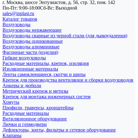
г. Москва, шоссе Энтузиастов, д. 56, стр. 32, пом. 142
Пн-Пт: 9:00-18:00
Cб-Вс: Выходной
sales@inplast.ru
Каталог товаров
Воздуховоды
Воздуховоды нержавеющие
Воздуховоды сварные из черной стали (для дымоудаления)
Воздуховоды оцинкованные
Воздуховоды алюминивые
Фасонные части (изделия)
Гибкие воздуховоды
Расходные материалы, крепеж, изоляция
Изоляционные материалы
Ленты самоклеющиеся, скотчи и шипы
Крепеж для производства вентиляции и сборки воздуховодов
Анкеры и дюбили
Метрический крепеж и метизы
Крепеж для монтажа инженерных систем
Хомуты
Профили, траверсы, кронштейны
Расходные материалы
Внтиляционное оборудование
Лючки и гермодвери
Дефлекторы, зонты, фильтры и сетевое оборудование
Клапаны