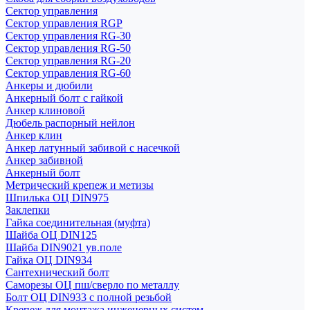
Сектор управления
Сектор управления RGP
Сектор управления RG-30
Сектор управления RG-50
Сектор управления RG-20
Сектор управления RG-60
Анкеры и дюбили
Анкерный болт с гайкой
Анкер клиновой
Дюбель распорный нейлон
Анкер клин
Анкер латунный забивой с насечкой
Анкер забивной
Анкерный болт
Метрический крепеж и метизы
Шпилька ОЦ DIN975
Заклепки
Гайка соединительная (муфта)
Шайба ОЦ DIN125
Шайба DIN9021 ув.поле
Гайка ОЦ DIN934
Сантехнический болт
Саморезы ОЦ пш/сверло по металлу
Болт ОЦ DIN933 с полной резьбой
Крепеж для монтажа инженерных систем