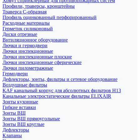
Хомут спринклерный для противопожарных систем
Профили, траверсы, кронштейны
Траверса С-образная
Профиль оцинкованный перфорированный
Расходные материалы
Герметик силиконовый
Диски отрезные
Внтиляционное оборудование
Лючки и гермодвери
Лючки инспекционные
Лючки инспекционные плоские
Лючки инспекционные сферические
Лючки пилометражные
Гермодвери
Дефлекторы, зонты, фильтры и сетевое оборудование
Воздушные фильтры
KAF канальный корпус для абсолютных фильтров H13
Канальные электростатические фильтры ELIXAIR
Зонты кухонные
Гибкие вставки
Зонты ВШ
Зонты ВШ прямоугольные
Зонты ВШ круглые
Дефлекторы
Клапаны