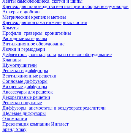
Ленты самоклеющиеся, скотчи и шипы
Крепеж для производства вентиляции и сборки воздуховодов
Анкеры и дюбили
Метрический крепеж и метизы
Крепеж для монтажа инженерных систем
Хомуты
Профили, траверсы, кронштейны
Расходные материалы
Внтиляционное оборудование
Лючки и гермодвери
Дефлекторы, зонты, фильтры и сетевое оборудование
Клапаны
Шумоглушители
Решетки и диффузоры
Вентиляционные решетки
Сопловые диффузоры
Вихревые диффузоры
Аксессуары для решеток
Декоративные решетки
Решетки наружные
Диффузоры, анемостаты и воздухораспределители
Щелевые диффузоры
О компании
Презентация компании Инпласт
Брэнд Smay