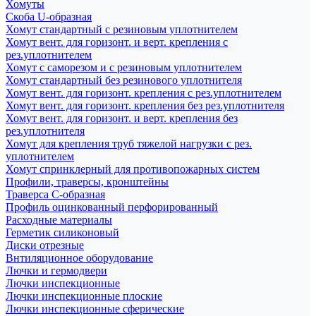
Хомуты
Скоба U-образная
Хомут стандартный с резиновым уплотнителем
Хомут вент. для горизонт. и верт. крепления с
рез.уплотнителем
Хомут с саморезом и с резиновым уплотнителем
Хомут стандартный без резинового уплотнителя
Хомут вент. для горизонт. крепления с рез.уплотнителем
Хомут вент. для горизонт. крепления без рез.уплотнителя
Хомут вент. для горизонт. и верт. крепления без
рез.уплотнителя
Хомут для крепления труб тяжелой нагрузки с рез.
уплотнителем
Хомут спринклерный для противопожарных систем
Профили, траверсы, кронштейны
Траверса С-образная
Профиль оцинкованный перфорированный
Расходные материалы
Герметик силиконовый
Диски отрезные
Внтиляционное оборудование
Лючки и гермодвери
Лючки инспекционные
Лючки инспекционные плоские
Лючки инспекционные сферические