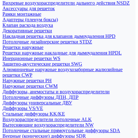
Вихревые воздухораспределители дальнего действия NSDZ
Аксессуары для решеток
Рамки монтажные
Адаптеры (пленум боксы)
Клапан расхода воздуха
Декоративные решетки
Накладная решетка для клапанов дымоудаления HPD
Потолочные дизайнерские решетки STDZ
Решетки наружные
Решетки наружные накладные для дымоудаления HPDL
Инерционные решетки WS
Защитно-акустические решетки SWG
Алюминиевые наружные воздухозаборные жалюзийные
решетки CWP
Наружные решетки РН
Наружные решетки CWM
Диффузоры, анемостаты и воздухораспределители
Потолочные диффузоры ДПН, ДПР
Диффузоры универсальные ДВУ
Диффузоры VS/VE
Стальные диффузоры KK/KE
Воздухораспределители потолочные ALK
Вытесняющие воздухораспределители NW
Потолочные стальные прямоугольные диффузоры SDA
Веерные (конические) диффузоры SDR