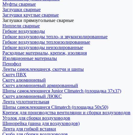
Муфты сварные
Заглушки сварные
Заглушки круглые сварные
Заглушки прямоугольные сварные
Ниппели сварные
Гибкие воздуховоды
Гибкие воздуховоды тепло- и звукоизолированные
Гибкие воздуховоды теплоизолированные
Гибкие воздуховоды неизолированные
Расходные материалы, крепеж, изоляция
Изоляционные материалы
Пенофол
Ленты самоклеющиеся, скотчи и шипы
Скотч ПВХ
Скотч алюминиевый
Скотч алюминиевый армированный
Шипы самоклеющиеся Junior Climatech (площадка 37х37)
Скотч алюминиевый ЛЮКС
Лента уплотнительная
Шипы самоклеющиеся Climatech (площадка 50х50)
Крепеж для производства вентиляции и сборки воздуховодов
Уголок для сборки воздуховодов
Шинорейка (шина для воздуховодов)
Лента для гибкой вставки
Скоба для сборки воздуховодов