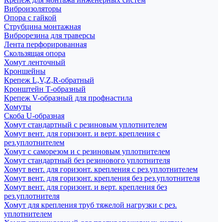
Виброизоляторы
Опора с гайкой
Струбцина монтажная
Виброрезина для траверсы
Лента перфорированная
Скользящая опора
Хомут ленточный
Кроншейны
Крепеж L,V,Z,R-обратный
Кронштейн Т-образный
Крепеж V-образный для профнастила
Хомуты
Скоба U-образная
Хомут стандартный с резиновым уплотнителем
Хомут вент. для горизонт. и верт. крепления с
рез.уплотнителем
Хомут с саморезом и с резиновым уплотнителем
Хомут стандартный без резинового уплотнителя
Хомут вент. для горизонт. крепления с рез.уплотнителем
Хомут вент. для горизонт. крепления без рез.уплотнителя
Хомут вент. для горизонт. и верт. крепления без
рез.уплотнителя
Хомут для крепления труб тяжелой нагрузки с рез.
уплотнителем