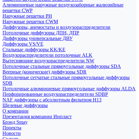
Алюминиевые наружные воздухозаборные жалюзийные
решетки CWP
Наружные решетки РН
Наружные решетки CWM
Диффузоры, анемостаты и воздухораспределители
Потолочные диффузоры ДПН, ДПР
Диффузоры универсальные ДВУ
Диффузоры VS/VE
Стальные диффузоры KK/KE
Воздухораспределители потолочные ALK
Вытесняющие воздухораспределители NW
Потолочные стальные прямоугольные диффузоры SDA
Веерные (конические) диффузоры SDR
Потолочные сетчатые стальные прямоугольные диффузоры
SDB
Потолочные алюминиевые прямоугольные диффузоры ALDA
Перфорированные воздухораспределители SDBP
NAF диффузоры с абсолютным фильтром Н13
Щелевые диффузоры
О компании
Презентация компании Инпласт
Брэнд Smay
Проекты
Новости
Скачать