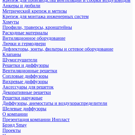
Крепеж для производства вентиляции и сборки воздуховодов
Анкеры и дюбили
Метрический крепеж и метизы
Крепеж для монтажа инженерных систем
Хомуты
Профили, траверсы, кронштейны
Расходные материалы
Внтиляционное оборудование
Лючки и гермодвери
Дефлекторы, зонты, фильтры и сетевое оборудование
Клапаны
Шумоглушители
Решетки и диффузоры
Вентиляционные решетки
Сопловые диффузоры
Вихревые диффузоры
Аксессуары для решеток
Декоративные решетки
Решетки наружные
Диффузоры, анемостаты и воздухораспределители
Щелевые диффузоры
О компании
Презентация компании Инпласт
Брэнд Smay
Проекты