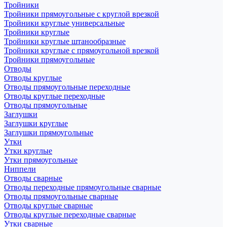
Тройники
Тройники прямоугольные с круглой врезкой
Тройники круглые универсальные
Тройники круглые
Тройники круглые штанообразные
Тройники круглые с прямоугольной врезкой
Тройники прямоугольные
Отводы
Отводы круглые
Отводы прямоугольные переходные
Отводы круглые переходные
Отводы прямоугольные
Заглушки
Заглушки круглые
Заглушки прямоугольные
Утки
Утки круглые
Утки прямоугольные
Ниппели
Отводы сварные
Отводы переходные прямоугольные сварные
Отводы прямоугольные сварные
Отводы круглые сварные
Отводы круглые переходные сварные
Утки сварные