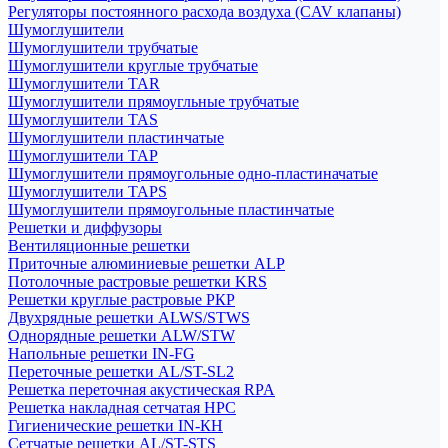
Регуляторы постоянного расхода воздуха (CAV клапаны)
Шумоглушители
Шумоглушители трубчатые
Шумоглушители круглые трубчатые
Шумоглушители TAR
Шумоглушители прямоугльные трубчатые
Шумоглушители TAS
Шумоглушители пластинчатые
Шумоглушители TAP
Шумоглушители прямоугольные одно-пластиначатые
Шумоглушители TAPS
Шумоглушители прямоугольные пластинчатые
Решетки и диффузоры
Вентиляционные решетки
Приточные алюминиевые решетки ALP
Потолочные растровые решетки KRS
Решетки круглые растровые РКР
Двухрядные решетки ALWS/STWS
Однорядные решетки ALW/STW
Напольные решетки IN-FG
Переточные решетки AL/ST-SL2
Решетка переточная акустическая RPA
Решетка накладная сетчатая НРС
Гигиенические решетки IN-КН
Сетчатые решетки AL/ST-STS