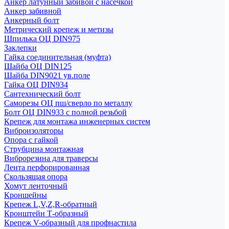
Анкер латунный забивой с насечкой
Анкер забивной
Анкерный болт
Метрический крепеж и метизы
Шпилька ОЦ DIN975
Заклепки
Гайка соединительная (муфта)
Шайба ОЦ DIN125
Шайба DIN9021 ув.поле
Гайка ОЦ DIN934
Сантехнический болт
Саморезы ОЦ пш/сверло по металлу
Болт ОЦ DIN933 с полной резьбой
Крепеж для монтажа инженерных систем
Виброизоляторы
Опора с гайкой
Струбцина монтажная
Виброрезина для траверсы
Лента перфорированная
Скользящая опора
Хомут ленточный
Кроншейны
Крепеж L,V,Z,R-обратный
Кронштейн Т-образный
Крепеж V-образный для профнастила