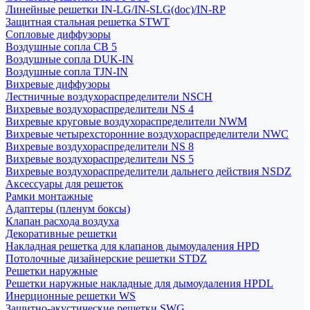
Линейные решетки IN-LG/IN-SLG(doc)/IN-RP
Защитная стальная решетка STWT
Сопловые диффузоры
Воздушные сопла СВ 5
Воздушные сопла DUK-IN
Воздушные сопла TJN-IN
Вихревые диффузоры
Лестничные воздухораспределители NSCH
Вихревые воздухораспределители NS 4
Вихревые круговые воздухораспределители NWM
Вихревые четырехсторонние воздухораспределители NWC
Вихревые воздухораспределители NS 8
Вихревые воздухораспределители NS 5
Вихревые воздухораспределители дальнего действия NSDZ
Аксессуары для решеток
Рамки монтажные
Адаптеры (пленум боксы)
Клапан расхода воздуха
Декоративные решетки
Накладная решетка для клапанов дымоудаления HPD
Потолочные дизайнерские решетки STDZ
Решетки наружные
Решетки наружные накладные для дымоудаления HPDL
Инерционные решетки WS
Защитно-акустические решетки SWG