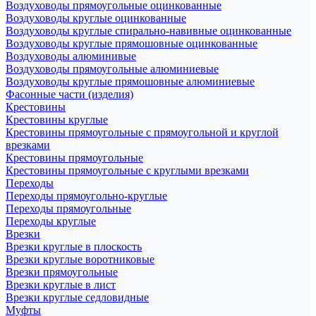
Воздуховоды прямоугольные оцинкованные
Воздуховоды круглые оцинкованные
Воздуховоды круглые спирально-навивные оцинкованные
Воздуховоды круглые прямошовные оцинкованные
Воздуховоды алюминивые
Воздуховоды прямоугольные алюминиевые
Воздуховоды круглые прямошовные алюминиевые
Фасонные части (изделия)
Крестовины
Крестовины круглые
Крестовины прямоугольные с прямоугольной и круглой
врезками
Крестовины прямоугольные
Крестовины прямоугольные с круглыми врезками
Переходы
Переходы прямоугольно-круглые
Переходы прямоугольные
Переходы круглые
Врезки
Врезки круглые в плоскость
Врезки круглые воротниковые
Врезки прямоугольные
Врезки круглые в лист
Врезки круглые седловидные
Муфты