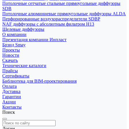
Потолочные сетчатые стальные прямоугольные диффузоры
SDB
Потолочные алюминиевые прямоугольные диффузоры ALDA
Перфорированные воздухораспределители SDBP
NAF диффузоры с абсолютным фильтром Н13
Щелевые диффузоры
О компании
Презентация компании Инпласт
Брэнд Smay
Проекты
Новости
Скачать
Технические каталоги
Прайсы
Сертификаты
Библиотека для BIM-проектирования
Оплата
Доставка
Гарантии
Акции
Контакты
Поиск
Логин