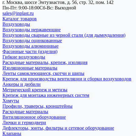
г. Москва, шоссе Энтузиастов, д. 56, стр. 32, пом. 142
Пн-Пт: 9:00-18:00
Cб-Вс: Выходной
sales@inplast.ru
Каталог товаров
Воздуховоды
Воздуховоды нержавеющие
Воздуховоды сварные из черной стали (для дымоудаления)
Воздуховоды оцинкованные
Воздуховоды алюминивые
Фасонные части (изделия)
Гибкие воздуховоды
Расходные материалы, крепеж, изоляция
Изоляционные материалы
Ленты самоклеющиеся, скотчи и шипы
Крепеж для производства вентиляции и сборки воздуховодов
Анкеры и дюбили
Метрический крепеж и метизы
Крепеж для монтажа инженерных систем
Хомуты
Профили, траверсы, кронштейны
Расходные материалы
Внтиляционное оборудование
Лючки и гермодвери
Дефлекторы, зонты, фильтры и сетевое оборудование
Клапаны