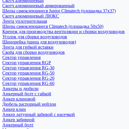
Скотч алюминиевый
Скотч алюминиевый армированный
Шипы самоклеющиеся Junior Climatech (площадка 37х37)
Скотч алюминиевый ЛЮКС
Лента уплотнительная
Шипы самоклеющиеся Climatech (площадка 50х50)
Крепеж для производства вентиляции и сборки воздуховодов
Уголок для сборки воздуховодов
Шинорейка (шина для воздуховодов)
Лента для гибкой вставки
Скоба для сборки воздуховодов
Сектор управления
Сектор управления RGP
Сектор управления RG-30
Сектор управления RG-50
Сектор управления RG-20
Сектор управления RG-60
Анкеры и дюбили
Анкерный болт с гайкой
Анкер клиновой
Дюбель распорный нейлон
Анкер клин
Анкер латунный забивой с насечкой
Анкер забивной
Анкерный болт