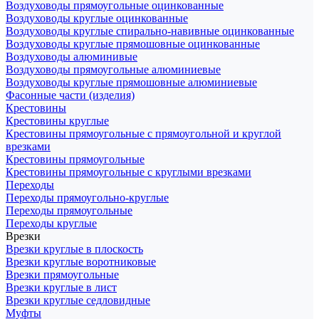
Воздуховоды прямоугольные оцинкованные
Воздуховоды круглые оцинкованные
Воздуховоды круглые спирально-навивные оцинкованные
Воздуховоды круглые прямошовные оцинкованные
Воздуховоды алюминивые
Воздуховоды прямоугольные алюминиевые
Воздуховоды круглые прямошовные алюминиевые
Фасонные части (изделия)
Крестовины
Крестовины круглые
Крестовины прямоугольные с прямоугольной и круглой
врезками
Крестовины прямоугольные
Крестовины прямоугольные с круглыми врезками
Переходы
Переходы прямоугольно-круглые
Переходы прямоугольные
Переходы круглые
Врезки
Врезки круглые в плоскость
Врезки круглые воротниковые
Врезки прямоугольные
Врезки круглые в лист
Врезки круглые седловидные
Муфты