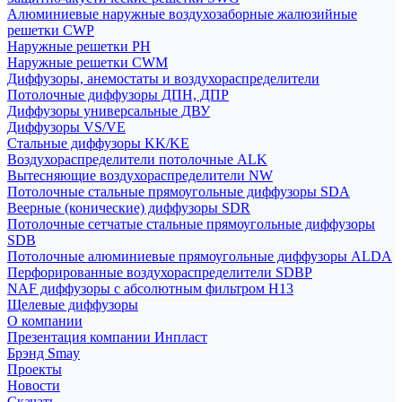
Алюминиевые наружные воздухозаборные жалюзийные
решетки CWP
Наружные решетки РН
Наружные решетки CWM
Диффузоры, анемостаты и воздухораспределители
Потолочные диффузоры ДПН, ДПР
Диффузоры универсальные ДВУ
Диффузоры VS/VE
Стальные диффузоры KK/KE
Воздухораспределители потолочные ALK
Вытесняющие воздухораспределители NW
Потолочные стальные прямоугольные диффузоры SDA
Веерные (конические) диффузоры SDR
Потолочные сетчатые стальные прямоугольные диффузоры
SDB
Потолочные алюминиевые прямоугольные диффузоры ALDA
Перфорированные воздухораспределители SDBP
NAF диффузоры с абсолютным фильтром Н13
Щелевые диффузоры
О компании
Презентация компании Инпласт
Брэнд Smay
Проекты
Новости
Скачать