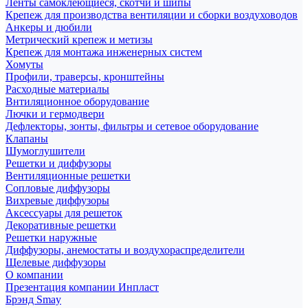
Ленты самоклеющиеся, скотчи и шипы
Крепеж для производства вентиляции и сборки воздуховодов
Анкеры и дюбили
Метрический крепеж и метизы
Крепеж для монтажа инженерных систем
Хомуты
Профили, траверсы, кронштейны
Расходные материалы
Внтиляционное оборудование
Лючки и гермодвери
Дефлекторы, зонты, фильтры и сетевое оборудование
Клапаны
Шумоглушители
Решетки и диффузоры
Вентиляционные решетки
Сопловые диффузоры
Вихревые диффузоры
Аксессуары для решеток
Декоративные решетки
Решетки наружные
Диффузоры, анемостаты и воздухораспределители
Щелевые диффузоры
О компании
Презентация компании Инпласт
Брэнд Smay