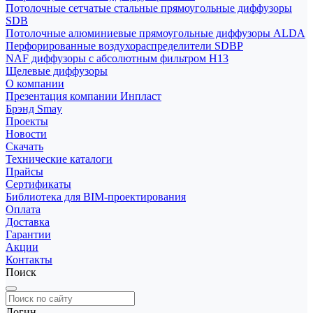
Потолочные сетчатые стальные прямоугольные диффузоры
SDB
Потолочные алюминиевые прямоугольные диффузоры ALDA
Перфорированные воздухораспределители SDBP
NAF диффузоры с абсолютным фильтром Н13
Щелевые диффузоры
О компании
Презентация компании Инпласт
Брэнд Smay
Проекты
Новости
Скачать
Технические каталоги
Прайсы
Сертификаты
Библиотека для BIM-проектирования
Оплата
Доставка
Гарантии
Акции
Контакты
Поиск
Логин