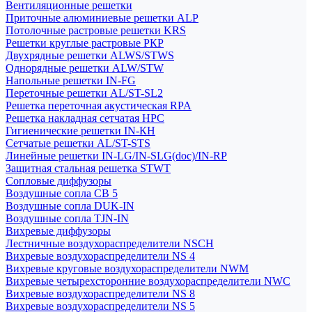
Вентиляционные решетки
Приточные алюминиевые решетки ALP
Потолочные растровые решетки KRS
Решетки круглые растровые РКР
Двухрядные решетки ALWS/STWS
Однорядные решетки ALW/STW
Напольные решетки IN-FG
Переточные решетки AL/ST-SL2
Решетка переточная акустическая RPA
Решетка накладная сетчатая НРС
Гигиенические решетки IN-КН
Сетчатые решетки AL/ST-STS
Линейные решетки IN-LG/IN-SLG(doc)/IN-RP
Защитная стальная решетка STWT
Сопловые диффузоры
Воздушные сопла СВ 5
Воздушные сопла DUK-IN
Воздушные сопла TJN-IN
Вихревые диффузоры
Лестничные воздухораспределители NSCH
Вихревые воздухораспределители NS 4
Вихревые круговые воздухораспределители NWM
Вихревые четырехсторонние воздухораспределители NWC
Вихревые воздухораспределители NS 8
Вихревые воздухораспределители NS 5