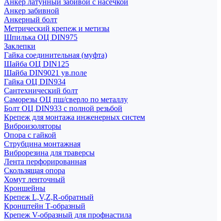
Анкер латунный забивой с насечкой
Анкер забивной
Анкерный болт
Метрический крепеж и метизы
Шпилька ОЦ DIN975
Заклепки
Гайка соединительная (муфта)
Шайба ОЦ DIN125
Шайба DIN9021 ув.поле
Гайка ОЦ DIN934
Сантехнический болт
Саморезы ОЦ пш/сверло по металлу
Болт ОЦ DIN933 с полной резьбой
Крепеж для монтажа инженерных систем
Виброизоляторы
Опора с гайкой
Струбцина монтажная
Виброрезина для траверсы
Лента перфорированная
Скользящая опора
Хомут ленточный
Кроншейны
Крепеж L,V,Z,R-обратный
Кронштейн Т-образный
Крепеж V-образный для профнастила