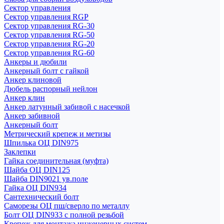
Сектор управления
Сектор управления RGP
Сектор управления RG-30
Сектор управления RG-50
Сектор управления RG-20
Сектор управления RG-60
Анкеры и дюбили
Анкерный болт с гайкой
Анкер клиновой
Дюбель распорный нейлон
Анкер клин
Анкер латунный забивой с насечкой
Анкер забивной
Анкерный болт
Метрический крепеж и метизы
Шпилька ОЦ DIN975
Заклепки
Гайка соединительная (муфта)
Шайба ОЦ DIN125
Шайба DIN9021 ув.поле
Гайка ОЦ DIN934
Сантехнический болт
Саморезы ОЦ пш/сверло по металлу
Болт ОЦ DIN933 с полной резьбой
Крепеж для монтажа инженерных систем