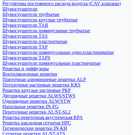
Регуляторы постоянного расхода воздуха (CAV клапаны)
Шумоглушители
Шумоглушители трубчатые
Шумоглушители круглые трубчатые
Шумоглушители TAR
Шумоглушители прямоугльные трубчатые
Шумоглушители TAS
Шумоглушители пластинчатые
Шумоглушители TAP
Шумоглушители прямоугольные одно-пластиначатые
Шумоглушители TAPS
Шумоглушители прямоугольные пластинчатые
Решетки и диффузоры
Вентиляционные решетки
Приточные алюминиевые решетки ALP
Потолочные растровые решетки KRS
Решетки круглые растровые РКР
Двухрядные решетки ALWS/STWS
Однорядные решетки ALW/STW
Напольные решетки IN-FG
Переточные решетки AL/ST-SL2
Решетка переточная акустическая RPA
Решетка накладная сетчатая НРС
Гигиенические решетки IN-КН
Сетчатые решетки AL/ST-STS