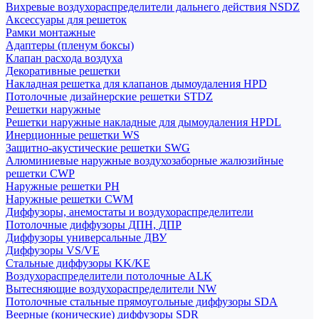
Вихревые воздухораспределители дальнего действия NSDZ
Аксессуары для решеток
Рамки монтажные
Адаптеры (пленум боксы)
Клапан расхода воздуха
Декоративные решетки
Накладная решетка для клапанов дымоудаления HPD
Потолочные дизайнерские решетки STDZ
Решетки наружные
Решетки наружные накладные для дымоудаления HPDL
Инерционные решетки WS
Защитно-акустические решетки SWG
Алюминиевые наружные воздухозаборные жалюзийные
решетки CWP
Наружные решетки РН
Наружные решетки CWM
Диффузоры, анемостаты и воздухораспределители
Потолочные диффузоры ДПН, ДПР
Диффузоры универсальные ДВУ
Диффузоры VS/VE
Стальные диффузоры KK/KE
Воздухораспределители потолочные ALK
Вытесняющие воздухораспределители NW
Потолочные стальные прямоугольные диффузоры SDA
Веерные (конические) диффузоры SDR