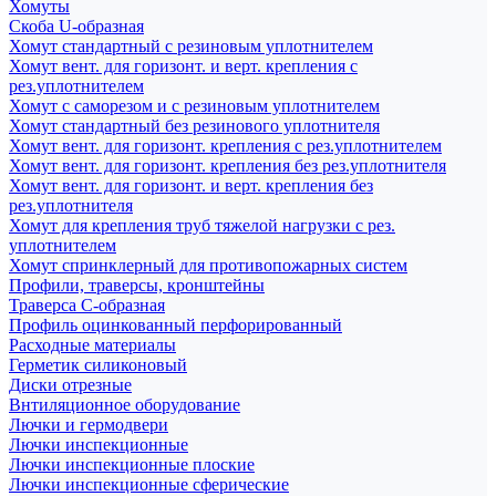
Хомуты
Скоба U-образная
Хомут стандартный с резиновым уплотнителем
Хомут вент. для горизонт. и верт. крепления с
рез.уплотнителем
Хомут с саморезом и с резиновым уплотнителем
Хомут стандартный без резинового уплотнителя
Хомут вент. для горизонт. крепления с рез.уплотнителем
Хомут вент. для горизонт. крепления без рез.уплотнителя
Хомут вент. для горизонт. и верт. крепления без
рез.уплотнителя
Хомут для крепления труб тяжелой нагрузки с рез.
уплотнителем
Хомут спринклерный для противопожарных систем
Профили, траверсы, кронштейны
Траверса С-образная
Профиль оцинкованный перфорированный
Расходные материалы
Герметик силиконовый
Диски отрезные
Внтиляционное оборудование
Лючки и гермодвери
Лючки инспекционные
Лючки инспекционные плоские
Лючки инспекционные сферические