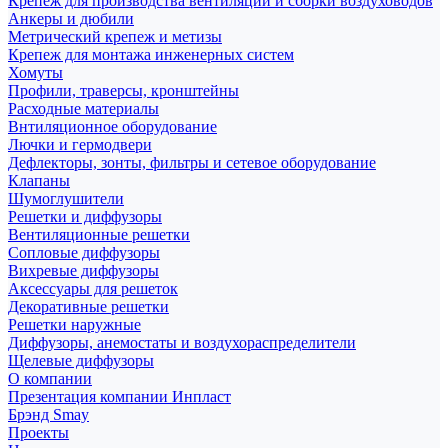
Крепеж для производства вентиляции и сборки воздуховодов
Анкеры и дюбили
Метрический крепеж и метизы
Крепеж для монтажа инженерных систем
Хомуты
Профили, траверсы, кронштейны
Расходные материалы
Внтиляционное оборудование
Лючки и гермодвери
Дефлекторы, зонты, фильтры и сетевое оборудование
Клапаны
Шумоглушители
Решетки и диффузоры
Вентиляционные решетки
Сопловые диффузоры
Вихревые диффузоры
Аксессуары для решеток
Декоративные решетки
Решетки наружные
Диффузоры, анемостаты и воздухораспределители
Щелевые диффузоры
О компании
Презентация компании Инпласт
Брэнд Smay
Проекты