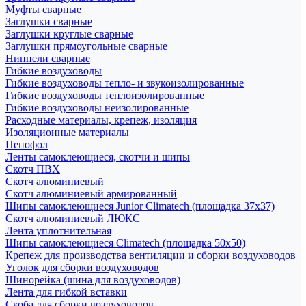
Муфты сварные
Заглушки сварные
Заглушки круглые сварные
Заглушки прямоугольные сварные
Ниппели сварные
Гибкие воздуховоды
Гибкие воздуховоды тепло- и звукоизолированные
Гибкие воздуховоды теплоизолированные
Гибкие воздуховоды неизолированные
Расходные материалы, крепеж, изоляция
Изоляционные материалы
Пенофол
Ленты самоклеющиеся, скотчи и шипы
Скотч ПВХ
Скотч алюминиевый
Скотч алюминиевый армированный
Шипы самоклеющиеся Junior Climatech (площадка 37х37)
Скотч алюминиевый ЛЮКС
Лента уплотнительная
Шипы самоклеющиеся Climatech (площадка 50х50)
Крепеж для производства вентиляции и сборки воздуховодов
Уголок для сборки воздуховодов
Шинорейка (шина для воздуховодов)
Лента для гибкой вставки
Скоба для сборки воздуховодов