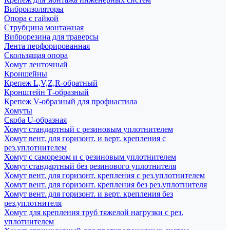
Виброизоляторы
Опора с гайкой
Струбцина монтажная
Виброрезина для траверсы
Лента перфорированная
Скользящая опора
Хомут ленточный
Кроншейны
Крепеж L,V,Z,R-обратный
Кронштейн Т-образный
Крепеж V-образный для профнастила
Хомуты
Скоба U-образная
Хомут стандартный с резиновым уплотнителем
Хомут вент. для горизонт. и верт. крепления с
рез.уплотнителем
Хомут с саморезом и с резиновым уплотнителем
Хомут стандартный без резинового уплотнителя
Хомут вент. для горизонт. крепления с рез.уплотнителем
Хомут вент. для горизонт. крепления без рез.уплотнителя
Хомут вент. для горизонт. и верт. крепления без
рез.уплотнителя
Хомут для крепления труб тяжелой нагрузки с рез.
уплотнителем