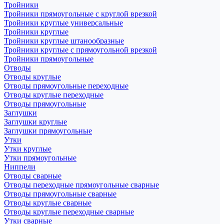
Тройники
Тройники прямоугольные с круглой врезкой
Тройники круглые универсальные
Тройники круглые
Тройники круглые штанообразные
Тройники круглые с прямоугольной врезкой
Тройники прямоугольные
Отводы
Отводы круглые
Отводы прямоугольные переходные
Отводы круглые переходные
Отводы прямоугольные
Заглушки
Заглушки круглые
Заглушки прямоугольные
Утки
Утки круглые
Утки прямоугольные
Ниппели
Отводы сварные
Отводы переходные прямоугольные сварные
Отводы прямоугольные сварные
Отводы круглые сварные
Отводы круглые переходные сварные
Утки сварные