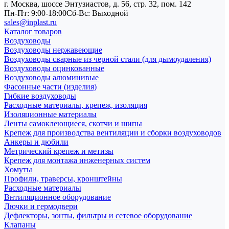
г. Москва, шоссе Энтузиастов, д. 56, стр. 32, пом. 142
Пн-Пт: 9:00-18:00
Cб-Вс: Выходной
sales@inplast.ru
Каталог товаров
Воздуховоды
Воздуховоды нержавеющие
Воздуховоды сварные из черной стали (для дымоудаления)
Воздуховоды оцинкованные
Воздуховоды алюминивые
Фасонные части (изделия)
Гибкие воздуховоды
Расходные материалы, крепеж, изоляция
Изоляционные материалы
Ленты самоклеющиеся, скотчи и шипы
Крепеж для производства вентиляции и сборки воздуховодов
Анкеры и дюбили
Метрический крепеж и метизы
Крепеж для монтажа инженерных систем
Хомуты
Профили, траверсы, кронштейны
Расходные материалы
Внтиляционное оборудование
Лючки и гермодвери
Дефлекторы, зонты, фильтры и сетевое оборудование
Клапаны