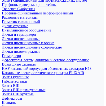
Хомут спринклерный для противопожарных систем
Профили, траверсы, кронштейны
Траверса С-образная
Профиль оцинкованный перфорированный
Расходные материалы
Герметик силиконовый
Диски отрезные
Внтиляционное оборудование
Лючки и гермодвери
Лючки инспекционные
Лючки инспекционные плоские
Лючки инспекционные сферические
Лючки пилометражные
Гермодвери
Дефлекторы, зонты, фильтры и сетевое оборудование
Воздушные фильтры
KAF канальный корпус для абсолютных фильтров H13
Канальные электростатические фильтры ELIXAIR
Зонты кухонные
Гибкие вставки
Зонты ВШ
Зонты ВШ прямоугольные
Зонты ВШ круглые
Дефлекторы
Клапаны