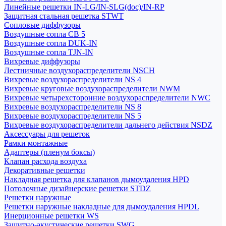
Линейные решетки IN-LG/IN-SLG(doc)/IN-RP
Защитная стальная решетка STWT
Сопловые диффузоры
Воздушные сопла СВ 5
Воздушные сопла DUK-IN
Воздушные сопла TJN-IN
Вихревые диффузоры
Лестничные воздухораспределители NSCH
Вихревые воздухораспределители NS 4
Вихревые круговые воздухораспределители NWM
Вихревые четырехсторонние воздухораспределители NWC
Вихревые воздухораспределители NS 8
Вихревые воздухораспределители NS 5
Вихревые воздухораспределители дальнего действия NSDZ
Аксессуары для решеток
Рамки монтажные
Адаптеры (пленум боксы)
Клапан расхода воздуха
Декоративные решетки
Накладная решетка для клапанов дымоудаления HPD
Потолочные дизайнерские решетки STDZ
Решетки наружные
Решетки наружные накладные для дымоудаления HPDL
Инерционные решетки WS
Защитно-акустические решетки SWG