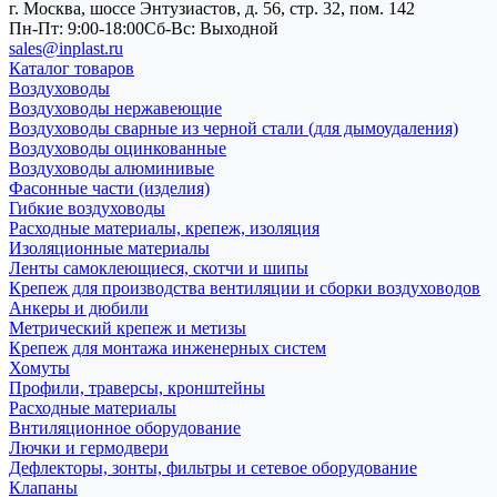
г. Москва, шоссе Энтузиастов, д. 56, стр. 32, пом. 142
Пн-Пт: 9:00-18:00
Cб-Вс: Выходной
sales@inplast.ru
Каталог товаров
Воздуховоды
Воздуховоды нержавеющие
Воздуховоды сварные из черной стали (для дымоудаления)
Воздуховоды оцинкованные
Воздуховоды алюминивые
Фасонные части (изделия)
Гибкие воздуховоды
Расходные материалы, крепеж, изоляция
Изоляционные материалы
Ленты самоклеющиеся, скотчи и шипы
Крепеж для производства вентиляции и сборки воздуховодов
Анкеры и дюбили
Метрический крепеж и метизы
Крепеж для монтажа инженерных систем
Хомуты
Профили, траверсы, кронштейны
Расходные материалы
Внтиляционное оборудование
Лючки и гермодвери
Дефлекторы, зонты, фильтры и сетевое оборудование
Клапаны