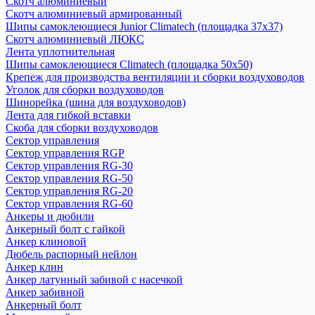
Скотч алюминиевый
Скотч алюминиевый армированный
Шипы самоклеющиеся Junior Climatech (площадка 37х37)
Скотч алюминиевый ЛЮКС
Лента уплотнительная
Шипы самоклеющиеся Climatech (площадка 50х50)
Крепеж для производства вентиляции и сборки воздуховодов
Уголок для сборки воздуховодов
Шинорейка (шина для воздуховодов)
Лента для гибкой вставки
Скоба для сборки воздуховодов
Сектор управления
Сектор управления RGP
Сектор управления RG-30
Сектор управления RG-50
Сектор управления RG-20
Сектор управления RG-60
Анкеры и дюбили
Анкерный болт с гайкой
Анкер клиновой
Дюбель распорный нейлон
Анкер клин
Анкер латунный забивой с насечкой
Анкер забивной
Анкерный болт