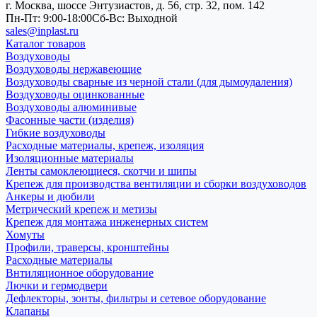
г. Москва, шоссе Энтузиастов, д. 56, стр. 32, пом. 142
Пн-Пт: 9:00-18:00
Cб-Вс: Выходной
sales@inplast.ru
Каталог товаров
Воздуховоды
Воздуховоды нержавеющие
Воздуховоды сварные из черной стали (для дымоудаления)
Воздуховоды оцинкованные
Воздуховоды алюминивые
Фасонные части (изделия)
Гибкие воздуховоды
Расходные материалы, крепеж, изоляция
Изоляционные материалы
Ленты самоклеющиеся, скотчи и шипы
Крепеж для производства вентиляции и сборки воздуховодов
Анкеры и дюбили
Метрический крепеж и метизы
Крепеж для монтажа инженерных систем
Хомуты
Профили, траверсы, кронштейны
Расходные материалы
Внтиляционное оборудование
Лючки и гермодвери
Дефлекторы, зонты, фильтры и сетевое оборудование
Клапаны