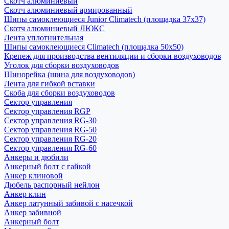
Скотч алюминиевый
Скотч алюминиевый армированный
Шипы самоклеющиеся Junior Climatech (площадка 37х37)
Скотч алюминиевый ЛЮКС
Лента уплотнительная
Шипы самоклеющиеся Climatech (площадка 50х50)
Крепеж для производства вентиляции и сборки воздуховодов
Уголок для сборки воздуховодов
Шинорейка (шина для воздуховодов)
Лента для гибкой вставки
Скоба для сборки воздуховодов
Сектор управления
Сектор управления RGP
Сектор управления RG-30
Сектор управления RG-50
Сектор управления RG-20
Сектор управления RG-60
Анкеры и дюбили
Анкерный болт с гайкой
Анкер клиновой
Дюбель распорный нейлон
Анкер клин
Анкер латунный забивой с насечкой
Анкер забивной
Анкерный болт