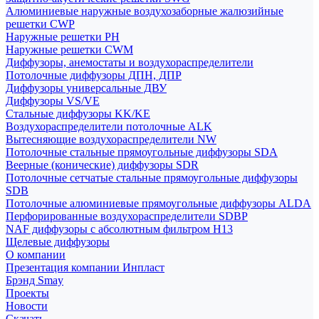
Алюминиевые наружные воздухозаборные жалюзийные
решетки CWP
Наружные решетки РН
Наружные решетки CWM
Диффузоры, анемостаты и воздухораспределители
Потолочные диффузоры ДПН, ДПР
Диффузоры универсальные ДВУ
Диффузоры VS/VE
Стальные диффузоры KK/KE
Воздухораспределители потолочные ALK
Вытесняющие воздухораспределители NW
Потолочные стальные прямоугольные диффузоры SDA
Веерные (конические) диффузоры SDR
Потолочные сетчатые стальные прямоугольные диффузоры
SDB
Потолочные алюминиевые прямоугольные диффузоры ALDA
Перфорированные воздухораспределители SDBP
NAF диффузоры с абсолютным фильтром Н13
Щелевые диффузоры
О компании
Презентация компании Инпласт
Брэнд Smay
Проекты
Новости
Скачать