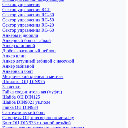
Сектор управления
Сектор управления RGP
Сектор управления RG-30
Сектор управления RG-50
Сектор управления RG-20
Сектор управления RG-60
Анкеры и дюбили
Анкерный болт с гайкой
Анкер клиновой
Дюбель распорный нейлон
Анкер клин
Анкер латунный забивой с насечкой
Анкер забивной
Анкерный болт
Метрический крепеж и метизы
Шпилька ОЦ DIN975
Заклепки
Гайка соединительная (муфта)
Шайба ОЦ DIN125
Шайба DIN9021 ув.поле
Гайка ОЦ DIN934
Сантехнический болт
Саморезы ОЦ пш/сверло по металлу
Болт ОЦ DIN933 с полной резьбой
Крепеж для монтажа инженерных систем