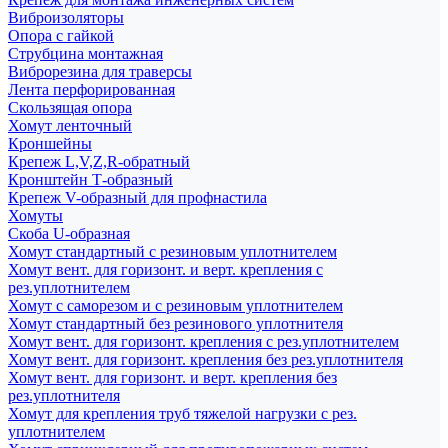
Виброизоляторы
Опора с гайкой
Струбцина монтажная
Виброрезина для траверсы
Лента перфорированная
Скользящая опора
Хомут ленточный
Кроншейны
Крепеж L,V,Z,R-обратный
Кронштейн Т-образный
Крепеж V-образный для профнастила
Хомуты
Скоба U-образная
Хомут стандартный с резиновым уплотнителем
Хомут вент. для горизонт. и верт. крепления с
рез.уплотнителем
Хомут с саморезом и с резиновым уплотнителем
Хомут стандартный без резинового уплотнителя
Хомут вент. для горизонт. крепления с рез.уплотнителем
Хомут вент. для горизонт. крепления без рез.уплотнителя
Хомут вент. для горизонт. и верт. крепления без
рез.уплотнителя
Хомут для крепления труб тяжелой нагрузки с рез.
уплотнителем