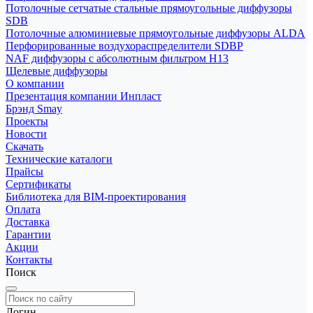
Потолочные сетчатые стальные прямоугольные диффузоры
SDB
Потолочные алюминиевые прямоугольные диффузоры ALDA
Перфорированные воздухораспределители SDBP
NAF диффузоры с абсолютным фильтром Н13
Щелевые диффузоры
О компании
Презентация компании Инпласт
Брэнд Smay
Проекты
Новости
Скачать
Технические каталоги
Прайсы
Сертификаты
Библиотека для BIM-проектирования
Оплата
Доставка
Гарантии
Акции
Контакты
Поиск
Логин