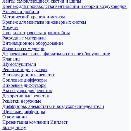
Ленты самоклеющиеся, скотчи и шипы
Крепеж для производства вентиляции и сборки воздуховодов
Анкеры и дюбили
Метрический крепеж и метизы
Крепеж для монтажа инженерных систем
Хомуты
Профили, траверсы, кронштейны
Расходные материалы
Внтиляционное оборудование
Лючки и гермодвери
Дефлекторы, зонты, фильтры и сетевое оборудование
Клапаны
Шумоглушители
Решетки и диффузоры
Вентиляционные решетки
Сопловые диффузоры
Вихревые диффузоры
Аксессуары для решеток
Декоративные решетки
Решетки наружные
Диффузоры, анемостаты и воздухораспределители
Щелевые диффузоры
О компании
Презентация компании Инпласт
Брэнд Smay