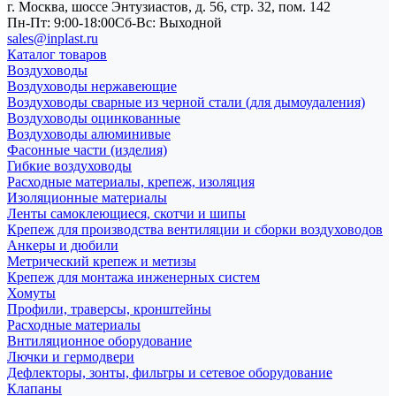
г. Москва, шоссе Энтузиастов, д. 56, стр. 32, пом. 142
Пн-Пт: 9:00-18:00
Cб-Вс: Выходной
sales@inplast.ru
Каталог товаров
Воздуховоды
Воздуховоды нержавеющие
Воздуховоды сварные из черной стали (для дымоудаления)
Воздуховоды оцинкованные
Воздуховоды алюминивые
Фасонные части (изделия)
Гибкие воздуховоды
Расходные материалы, крепеж, изоляция
Изоляционные материалы
Ленты самоклеющиеся, скотчи и шипы
Крепеж для производства вентиляции и сборки воздуховодов
Анкеры и дюбили
Метрический крепеж и метизы
Крепеж для монтажа инженерных систем
Хомуты
Профили, траверсы, кронштейны
Расходные материалы
Внтиляционное оборудование
Лючки и гермодвери
Дефлекторы, зонты, фильтры и сетевое оборудование
Клапаны