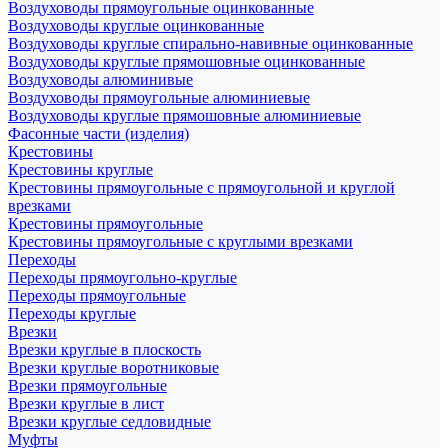
Воздуховоды прямоугольные оцинкованные
Воздуховоды круглые оцинкованные
Воздуховоды круглые спирально-навивные оцинкованные
Воздуховоды круглые прямошовные оцинкованные
Воздуховоды алюминивые
Воздуховоды прямоугольные алюминиевые
Воздуховоды круглые прямошовные алюминиевые
Фасонные части (изделия)
Крестовины
Крестовины круглые
Крестовины прямоугольные с прямоугольной и круглой
врезками
Крестовины прямоугольные
Крестовины прямоугольные с круглыми врезками
Переходы
Переходы прямоугольно-круглые
Переходы прямоугольные
Переходы круглые
Врезки
Врезки круглые в плоскость
Врезки круглые воротниковые
Врезки прямоугольные
Врезки круглые в лист
Врезки круглые седловидные
Муфты