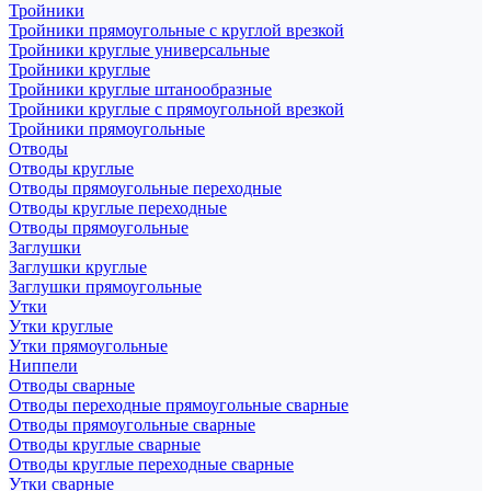
Тройники
Тройники прямоугольные с круглой врезкой
Тройники круглые универсальные
Тройники круглые
Тройники круглые штанообразные
Тройники круглые с прямоугольной врезкой
Тройники прямоугольные
Отводы
Отводы круглые
Отводы прямоугольные переходные
Отводы круглые переходные
Отводы прямоугольные
Заглушки
Заглушки круглые
Заглушки прямоугольные
Утки
Утки круглые
Утки прямоугольные
Ниппели
Отводы сварные
Отводы переходные прямоугольные сварные
Отводы прямоугольные сварные
Отводы круглые сварные
Отводы круглые переходные сварные
Утки сварные