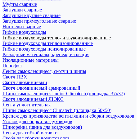
Муфты сварные
Заглушки сварные
Заглушки круглые сварные
Заглушки прямоугольные сварные
Ниппели сварные
Гибкие воздуховоды
Гибкие воздуховоды тепло- и звукоизолированные
Гибкие воздуховоды теплоизолированные
Гибкие воздуховоды неизолированные
Расходные материалы, крепеж, изоляция
Изоляционные материалы
Пенофол
Ленты самоклеющиеся, скотчи и шипы
Скотч ПВХ
Скотч алюминиевый
Скотч алюминиевый армированный
Шипы самоклеющиеся Junior Climatech (площадка 37х37)
Скотч алюминиевый ЛЮКС
Лента уплотнительная
Шипы самоклеющиеся Climatech (площадка 50х50)
Крепеж для производства вентиляции и сборки воздуховодов
Уголок для сборки воздуховодов
Шинорейка (шина для воздуховодов)
Лента для гибкой вставки
Скоба для сборки воздуховодов