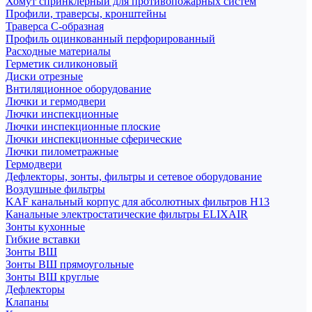
Хомут спринклерный для противопожарных систем
Профили, траверсы, кронштейны
Траверса С-образная
Профиль оцинкованный перфорированный
Расходные материалы
Герметик силиконовый
Диски отрезные
Внтиляционное оборудование
Лючки и гермодвери
Лючки инспекционные
Лючки инспекционные плоские
Лючки инспекционные сферические
Лючки пилометражные
Гермодвери
Дефлекторы, зонты, фильтры и сетевое оборудование
Воздушные фильтры
KAF канальный корпус для абсолютных фильтров H13
Канальные электростатические фильтры ELIXAIR
Зонты кухонные
Гибкие вставки
Зонты ВШ
Зонты ВШ прямоугольные
Зонты ВШ круглые
Дефлекторы
Клапаны