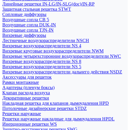
Линейные решетки IN-LG/IN-SLG(doc)/IN-RP
Защитная стальная решетка STWT
Сопловые диффузоры
Воздушные сопла СВ 5
Воздушные сопла DUK-IN
Воздушные сопла TJN-IN
Вихревые диффузоры
Лестничные воздухораспределители NSCH
Вихревые воздухораспределители NS 4
Вихревые круговые воздухораспределители NWM
Вихревые четырехсторонние воздухораспределители NWC
Вихревые воздухораспределители NS 8
Вихревые воздухораспределители NS 5
Вихревые воздухораспределители дальнего действия NSDZ
Аксессуары для решеток
Рамки монтажные
Адаптеры (пленум боксы)
Клапан расхода воздуха
Декоративные решетки
Накладная решетка для клапанов дымоудаления HPD
Потолочные дизайнерские решетки STDZ
Решетки наружные
Решетки наружные накладные для дымоудаления HPDL
Инерционные решетки WS
Защитно-акустические решетки SWG