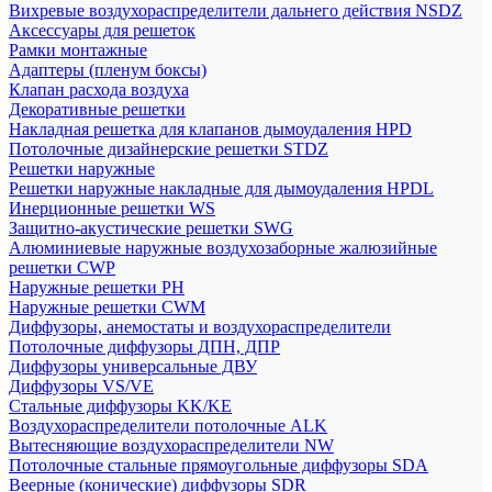
Вихревые воздухораспределители дальнего действия NSDZ
Аксессуары для решеток
Рамки монтажные
Адаптеры (пленум боксы)
Клапан расхода воздуха
Декоративные решетки
Накладная решетка для клапанов дымоудаления HPD
Потолочные дизайнерские решетки STDZ
Решетки наружные
Решетки наружные накладные для дымоудаления HPDL
Инерционные решетки WS
Защитно-акустические решетки SWG
Алюминиевые наружные воздухозаборные жалюзийные
решетки CWP
Наружные решетки РН
Наружные решетки CWM
Диффузоры, анемостаты и воздухораспределители
Потолочные диффузоры ДПН, ДПР
Диффузоры универсальные ДВУ
Диффузоры VS/VE
Стальные диффузоры KK/KE
Воздухораспределители потолочные ALK
Вытесняющие воздухораспределители NW
Потолочные стальные прямоугольные диффузоры SDA
Веерные (конические) диффузоры SDR