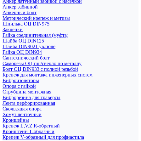
Анкер латунный забивой с насечкой
Анкер забивной
Анкерный болт
Метрический крепеж и метизы
Шпилька ОЦ DIN975
Заклепки
Гайка соединительная (муфта)
Шайба ОЦ DIN125
Шайба DIN9021 ув.поле
Гайка ОЦ DIN934
Сантехнический болт
Саморезы ОЦ пш/сверло по металлу
Болт ОЦ DIN933 с полной резьбой
Крепеж для монтажа инженерных систем
Виброизоляторы
Опора с гайкой
Струбцина монтажная
Виброрезина для траверсы
Лента перфорированная
Скользящая опора
Хомут ленточный
Кроншейны
Крепеж L,V,Z,R-обратный
Кронштейн Т-образный
Крепеж V-образный для профнастила