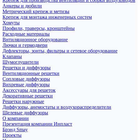
Крепеж для производства вентиляции и сборки воздуховодов
Анкеры и дюбили
Метрический крепеж и метизы
Крепеж для монтажа инженерных систем
Хомуты
Профили, траверсы, кронштейны
Расходные материалы
Внтиляционное оборудование
Лючки и гермодвери
Дефлекторы, зонты, фильтры и сетевое оборудование
Клапаны
Шумоглушители
Решетки и диффузоры
Вентиляционные решетки
Сопловые диффузоры
Вихревые диффузоры
Аксессуары для решеток
Декоративные решетки
Решетки наружные
Диффузоры, анемостаты и воздухораспределители
Щелевые диффузоры
О компании
Презентация компании Инпласт
Брэнд Smay
Проекты