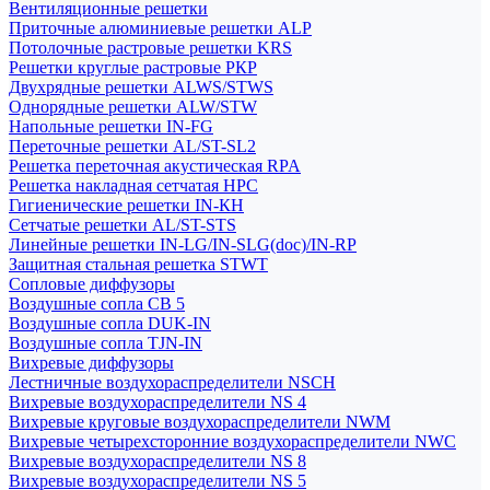
Вентиляционные решетки
Приточные алюминиевые решетки ALP
Потолочные растровые решетки KRS
Решетки круглые растровые РКР
Двухрядные решетки ALWS/STWS
Однорядные решетки ALW/STW
Напольные решетки IN-FG
Переточные решетки AL/ST-SL2
Решетка переточная акустическая RPA
Решетка накладная сетчатая НРС
Гигиенические решетки IN-КН
Сетчатые решетки AL/ST-STS
Линейные решетки IN-LG/IN-SLG(doc)/IN-RP
Защитная стальная решетка STWT
Сопловые диффузоры
Воздушные сопла СВ 5
Воздушные сопла DUK-IN
Воздушные сопла TJN-IN
Вихревые диффузоры
Лестничные воздухораспределители NSCH
Вихревые воздухораспределители NS 4
Вихревые круговые воздухораспределители NWM
Вихревые четырехсторонние воздухораспределители NWC
Вихревые воздухораспределители NS 8
Вихревые воздухораспределители NS 5