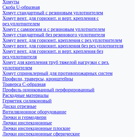
Хомуты
Скоба U-образная
Хомут стандартный с резиновым уплотнителем
Хомут вент. для горизонт. и верт. крепления с
рез.уплотнителем
Хомут с саморезом и с резиновым уплотнителем
Хомут стандартный без резинового уплотнителя
Хомут вент. для горизонт. крепления с рез.уплотнителем
Хомут вент. для горизонт. крепления без рез.уплотнителя
Хомут вент. для горизонт. и верт. крепления без
рез.уплотнителя
Хомут для крепления труб тяжелой нагрузки с рез.
уплотнителем
Хомут спринклерный для противопожарных систем
Профили, траверсы, кронштейны
Траверса С-образная
Профиль оцинкованный перфорированный
Расходные материалы
Герметик силиконовый
Диски отрезные
Внтиляционное оборудование
Лючки и гермодвери
Лючки инспекционные
Лючки инспекционные плоские
Лючки инспекционные сферические