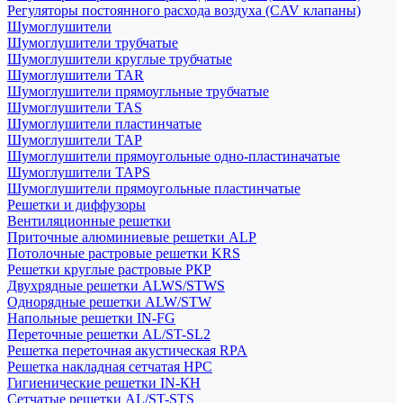
Регуляторы постоянного расхода воздуха (CAV клапаны)
Шумоглушители
Шумоглушители трубчатые
Шумоглушители круглые трубчатые
Шумоглушители TAR
Шумоглушители прямоугльные трубчатые
Шумоглушители TAS
Шумоглушители пластинчатые
Шумоглушители TAP
Шумоглушители прямоугольные одно-пластиначатые
Шумоглушители TAPS
Шумоглушители прямоугольные пластинчатые
Решетки и диффузоры
Вентиляционные решетки
Приточные алюминиевые решетки ALP
Потолочные растровые решетки KRS
Решетки круглые растровые РКР
Двухрядные решетки ALWS/STWS
Однорядные решетки ALW/STW
Напольные решетки IN-FG
Переточные решетки AL/ST-SL2
Решетка переточная акустическая RPA
Решетка накладная сетчатая НРС
Гигиенические решетки IN-КН
Сетчатые решетки AL/ST-STS