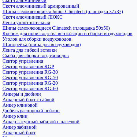
Скотч алюминиевый
Скотч алюминиевый армированный
Шипы самоклеющиеся Junior Climatech (площадка 37х37)
Скотч алюминиевый ЛЮКС
Лента уплотнительная
Шипы самоклеющиеся Climatech (площадка 50х50)
Крепеж для производства вентиляции и сборки воздуховодов
Уголок для сборки воздуховодов
Шинорейка (шина для воздуховодов)
Лента для гибкой вставки
Скоба для сборки воздуховодов
Сектор управления
Сектор управления RGP
Сектор управления RG-30
Сектор управления RG-50
Сектор управления RG-20
Сектор управления RG-60
Анкеры и дюбили
Анкерный болт с гайкой
Анкер клиновой
Дюбель распорный нейлон
Анкер клин
Анкер латунный забивой с насечкой
Анкер забивной
Анкерный болт