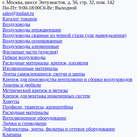
г. Москва, шоссе Энтузиастов, д. 56, стр. 32, пом. 142
Пн-Пт: 9:00-18:00
Cб-Вс: Выходной
sales@inplast.ru
Каталог товаров
Воздуховоды
Воздуховоды нержавеющие
Воздуховоды сварные из черной стали (для дымоудаления)
Воздуховоды оцинкованные
Воздуховоды алюминивые
Фасонные части (изделия)
Гибкие воздуховоды
Расходные материалы, крепеж, изоляция
Изоляционные материалы
Ленты самоклеющиеся, скотчи и шипы
Крепеж для производства вентиляции и сборки воздуховодов
Анкеры и дюбили
Метрический крепеж и метизы
Крепеж для монтажа инженерных систем
Хомуты
Профили, траверсы, кронштейны
Расходные материалы
Внтиляционное оборудование
Лючки и гермодвери
Дефлекторы, зонты, фильтры и сетевое оборудование
Клапаны