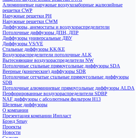
Алюминиевые наружные воздухозаборные жалюзийные
решетки CWP
Наружные решетки РН
Наружные решетки CWM
Диффузоры, анемостаты и воздухораспределители
Потолочные диффузоры ДПН, ДПР
Диффузоры универсальные ДВУ
Диффузоры VS/VE
Стальные диффузоры KK/KE
Воздухораспределители потолочные ALK
Вытесняющие воздухораспределители NW
Потолочные стальные прямоугольные диффузоры SDA
Веерные (конические) диффузоры SDR
Потолочные сетчатые стальные прямоугольные диффузоры
SDB
Потолочные алюминиевые прямоугольные диффузоры ALDA
Перфорированные воздухораспределители SDBP
NAF диффузоры с абсолютным фильтром Н13
Щелевые диффузоры
О компании
Презентация компании Инпласт
Брэнд Smay
Проекты
Новости
Скачать