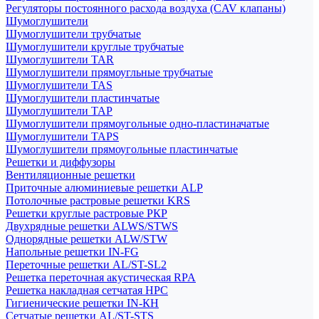
Регуляторы постоянного расхода воздуха (CAV клапаны)
Шумоглушители
Шумоглушители трубчатые
Шумоглушители круглые трубчатые
Шумоглушители TAR
Шумоглушители прямоугльные трубчатые
Шумоглушители TAS
Шумоглушители пластинчатые
Шумоглушители TAP
Шумоглушители прямоугольные одно-пластиначатые
Шумоглушители TAPS
Шумоглушители прямоугольные пластинчатые
Решетки и диффузоры
Вентиляционные решетки
Приточные алюминиевые решетки ALP
Потолочные растровые решетки KRS
Решетки круглые растровые РКР
Двухрядные решетки ALWS/STWS
Однорядные решетки ALW/STW
Напольные решетки IN-FG
Переточные решетки AL/ST-SL2
Решетка переточная акустическая RPA
Решетка накладная сетчатая НРС
Гигиенические решетки IN-КН
Сетчатые решетки AL/ST-STS