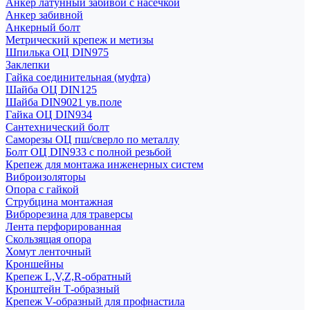
Анкер латунный забивой с насечкой
Анкер забивной
Анкерный болт
Метрический крепеж и метизы
Шпилька ОЦ DIN975
Заклепки
Гайка соединительная (муфта)
Шайба ОЦ DIN125
Шайба DIN9021 ув.поле
Гайка ОЦ DIN934
Сантехнический болт
Саморезы ОЦ пш/сверло по металлу
Болт ОЦ DIN933 с полной резьбой
Крепеж для монтажа инженерных систем
Виброизоляторы
Опора с гайкой
Струбцина монтажная
Виброрезина для траверсы
Лента перфорированная
Скользящая опора
Хомут ленточный
Кроншейны
Крепеж L,V,Z,R-обратный
Кронштейн Т-образный
Крепеж V-образный для профнастила