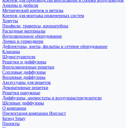
Крепеж для производства вентиляции и сборки воздуховодов
Анкеры и дюбили
Метрический крепеж и метизы
Крепеж для монтажа инженерных систем
Хомуты
Профили, траверсы, кронштейны
Расходные материалы
Внтиляционное оборудование
Лючки и гермодвери
Дефлекторы, зонты, фильтры и сетевое оборудование
Клапаны
Шумоглушители
Решетки и диффузоры
Вентиляционные решетки
Сопловые диффузоры
Вихревые диффузоры
Аксессуары для решеток
Декоративные решетки
Решетки наружные
Диффузоры, анемостаты и воздухораспределители
Щелевые диффузоры
О компании
Презентация компании Инпласт
Брэнд Smay
Проекты