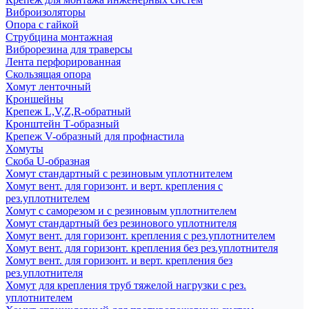
Виброизоляторы
Опора с гайкой
Струбцина монтажная
Виброрезина для траверсы
Лента перфорированная
Скользящая опора
Хомут ленточный
Кроншейны
Крепеж L,V,Z,R-обратный
Кронштейн Т-образный
Крепеж V-образный для профнастила
Хомуты
Скоба U-образная
Хомут стандартный с резиновым уплотнителем
Хомут вент. для горизонт. и верт. крепления с
рез.уплотнителем
Хомут с саморезом и с резиновым уплотнителем
Хомут стандартный без резинового уплотнителя
Хомут вент. для горизонт. крепления с рез.уплотнителем
Хомут вент. для горизонт. крепления без рез.уплотнителя
Хомут вент. для горизонт. и верт. крепления без
рез.уплотнителя
Хомут для крепления труб тяжелой нагрузки с рез.
уплотнителем