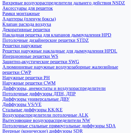
Вихревые воздухораспределители дальнего действия NSDZ
Аксессуары для решеток
Рамки монтажные
Адаптеры (пленум боксы)
Клапан расхода воздуха
Декоративные решетки
Накладная решетка для клапанов дымоудаления HPD
Потолочные дизайнерские решетки STDZ
Решетки наружные
Решетки наружные накладные для дымоудаления HPDL
Инерционные решетки WS
Защитно-акустические решетки SWG
Алюминиевые наружные воздухозаборные жалюзийные
решетки CWP
Наружные решетки РН
Наружные решетки CWM
Диффузоры, анемостаты и воздухораспределители
Потолочные диффузоры ДПН, ДПР
Диффузоры универсальные ДВУ
Диффузоры VS/VE
Стальные диффузоры KK/KE
Воздухораспределители потолочные ALK
Вытесняющие воздухораспределители NW
Потолочные стальные прямоугольные диффузоры SDA
Веерные (конические) диффузоры SDR