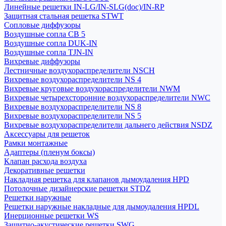
Линейные решетки IN-LG/IN-SLG(doc)/IN-RP
Защитная стальная решетка STWT
Сопловые диффузоры
Воздушные сопла СВ 5
Воздушные сопла DUK-IN
Воздушные сопла TJN-IN
Вихревые диффузоры
Лестничные воздухораспределители NSCH
Вихревые воздухораспределители NS 4
Вихревые круговые воздухораспределители NWM
Вихревые четырехсторонние воздухораспределители NWC
Вихревые воздухораспределители NS 8
Вихревые воздухораспределители NS 5
Вихревые воздухораспределители дальнего действия NSDZ
Аксессуары для решеток
Рамки монтажные
Адаптеры (пленум боксы)
Клапан расхода воздуха
Декоративные решетки
Накладная решетка для клапанов дымоудаления HPD
Потолочные дизайнерские решетки STDZ
Решетки наружные
Решетки наружные накладные для дымоудаления HPDL
Инерционные решетки WS
Защитно-акустические решетки SWG