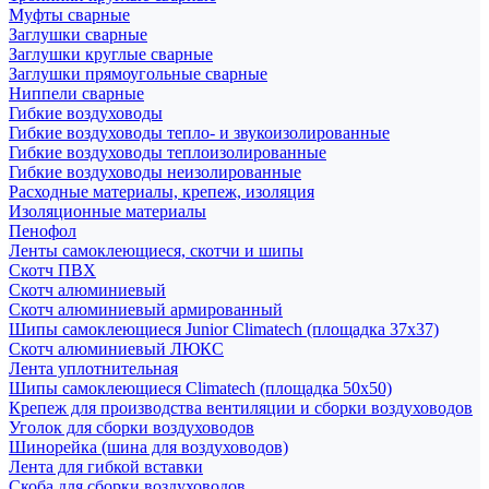
Муфты сварные
Заглушки сварные
Заглушки круглые сварные
Заглушки прямоугольные сварные
Ниппели сварные
Гибкие воздуховоды
Гибкие воздуховоды тепло- и звукоизолированные
Гибкие воздуховоды теплоизолированные
Гибкие воздуховоды неизолированные
Расходные материалы, крепеж, изоляция
Изоляционные материалы
Пенофол
Ленты самоклеющиеся, скотчи и шипы
Скотч ПВХ
Скотч алюминиевый
Скотч алюминиевый армированный
Шипы самоклеющиеся Junior Climatech (площадка 37х37)
Скотч алюминиевый ЛЮКС
Лента уплотнительная
Шипы самоклеющиеся Climatech (площадка 50х50)
Крепеж для производства вентиляции и сборки воздуховодов
Уголок для сборки воздуховодов
Шинорейка (шина для воздуховодов)
Лента для гибкой вставки
Скоба для сборки воздуховодов