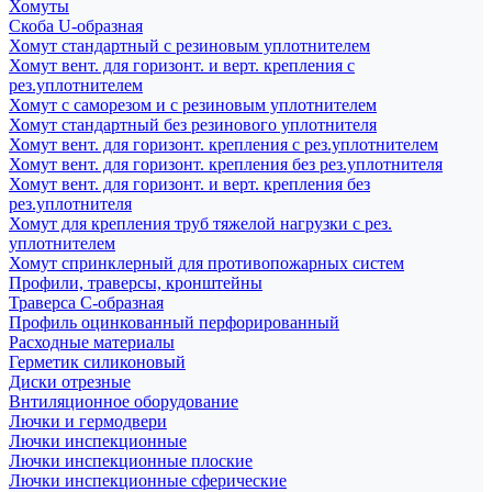
Хомуты
Скоба U-образная
Хомут стандартный с резиновым уплотнителем
Хомут вент. для горизонт. и верт. крепления с
рез.уплотнителем
Хомут с саморезом и с резиновым уплотнителем
Хомут стандартный без резинового уплотнителя
Хомут вент. для горизонт. крепления с рез.уплотнителем
Хомут вент. для горизонт. крепления без рез.уплотнителя
Хомут вент. для горизонт. и верт. крепления без
рез.уплотнителя
Хомут для крепления труб тяжелой нагрузки с рез.
уплотнителем
Хомут спринклерный для противопожарных систем
Профили, траверсы, кронштейны
Траверса С-образная
Профиль оцинкованный перфорированный
Расходные материалы
Герметик силиконовый
Диски отрезные
Внтиляционное оборудование
Лючки и гермодвери
Лючки инспекционные
Лючки инспекционные плоские
Лючки инспекционные сферические