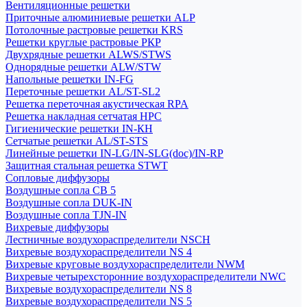
Вентиляционные решетки
Приточные алюминиевые решетки ALP
Потолочные растровые решетки KRS
Решетки круглые растровые РКР
Двухрядные решетки ALWS/STWS
Однорядные решетки ALW/STW
Напольные решетки IN-FG
Переточные решетки AL/ST-SL2
Решетка переточная акустическая RPA
Решетка накладная сетчатая НРС
Гигиенические решетки IN-КН
Сетчатые решетки AL/ST-STS
Линейные решетки IN-LG/IN-SLG(doc)/IN-RP
Защитная стальная решетка STWT
Сопловые диффузоры
Воздушные сопла СВ 5
Воздушные сопла DUK-IN
Воздушные сопла TJN-IN
Вихревые диффузоры
Лестничные воздухораспределители NSCH
Вихревые воздухораспределители NS 4
Вихревые круговые воздухораспределители NWM
Вихревые четырехсторонние воздухораспределители NWC
Вихревые воздухораспределители NS 8
Вихревые воздухораспределители NS 5