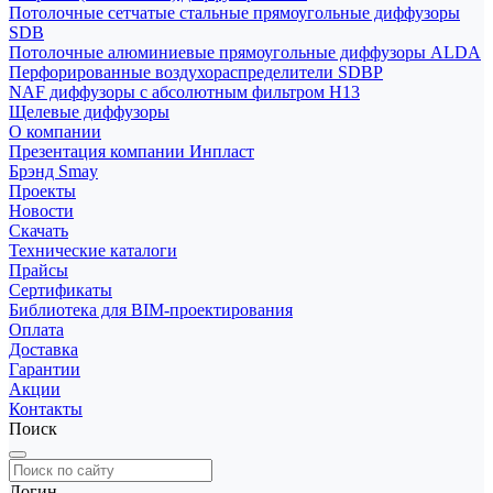
Потолочные сетчатые стальные прямоугольные диффузоры
SDB
Потолочные алюминиевые прямоугольные диффузоры ALDA
Перфорированные воздухораспределители SDBP
NAF диффузоры с абсолютным фильтром Н13
Щелевые диффузоры
О компании
Презентация компании Инпласт
Брэнд Smay
Проекты
Новости
Скачать
Технические каталоги
Прайсы
Сертификаты
Библиотека для BIM-проектирования
Оплата
Доставка
Гарантии
Акции
Контакты
Поиск
Логин