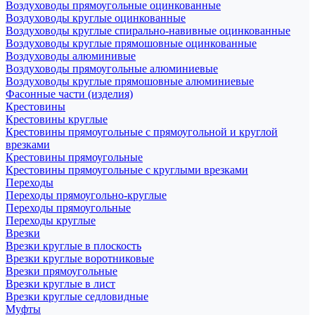
Воздуховоды прямоугольные оцинкованные
Воздуховоды круглые оцинкованные
Воздуховоды круглые спирально-навивные оцинкованные
Воздуховоды круглые прямошовные оцинкованные
Воздуховоды алюминивые
Воздуховоды прямоугольные алюминиевые
Воздуховоды круглые прямошовные алюминиевые
Фасонные части (изделия)
Крестовины
Крестовины круглые
Крестовины прямоугольные с прямоугольной и круглой
врезками
Крестовины прямоугольные
Крестовины прямоугольные с круглыми врезками
Переходы
Переходы прямоугольно-круглые
Переходы прямоугольные
Переходы круглые
Врезки
Врезки круглые в плоскость
Врезки круглые воротниковые
Врезки прямоугольные
Врезки круглые в лист
Врезки круглые седловидные
Муфты