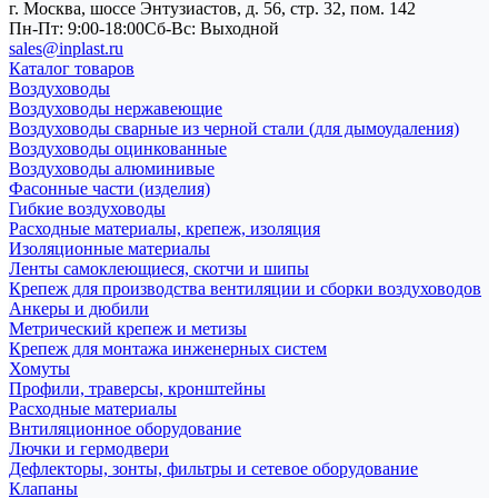
г. Москва, шоссе Энтузиастов, д. 56, стр. 32, пом. 142
Пн-Пт: 9:00-18:00
Cб-Вс: Выходной
sales@inplast.ru
Каталог товаров
Воздуховоды
Воздуховоды нержавеющие
Воздуховоды сварные из черной стали (для дымоудаления)
Воздуховоды оцинкованные
Воздуховоды алюминивые
Фасонные части (изделия)
Гибкие воздуховоды
Расходные материалы, крепеж, изоляция
Изоляционные материалы
Ленты самоклеющиеся, скотчи и шипы
Крепеж для производства вентиляции и сборки воздуховодов
Анкеры и дюбили
Метрический крепеж и метизы
Крепеж для монтажа инженерных систем
Хомуты
Профили, траверсы, кронштейны
Расходные материалы
Внтиляционное оборудование
Лючки и гермодвери
Дефлекторы, зонты, фильтры и сетевое оборудование
Клапаны