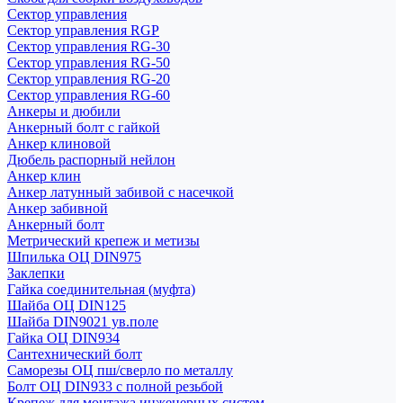
Сектор управления
Сектор управления RGP
Сектор управления RG-30
Сектор управления RG-50
Сектор управления RG-20
Сектор управления RG-60
Анкеры и дюбили
Анкерный болт с гайкой
Анкер клиновой
Дюбель распорный нейлон
Анкер клин
Анкер латунный забивой с насечкой
Анкер забивной
Анкерный болт
Метрический крепеж и метизы
Шпилька ОЦ DIN975
Заклепки
Гайка соединительная (муфта)
Шайба ОЦ DIN125
Шайба DIN9021 ув.поле
Гайка ОЦ DIN934
Сантехнический болт
Саморезы ОЦ пш/сверло по металлу
Болт ОЦ DIN933 с полной резьбой
Крепеж для монтажа инженерных систем