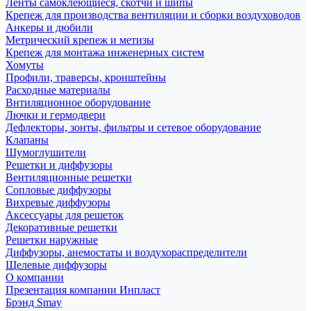
Ленты самоклеющиеся, скотчи и шипы
Крепеж для производства вентиляции и сборки воздуховодов
Анкеры и дюбили
Метрический крепеж и метизы
Крепеж для монтажа инженерных систем
Хомуты
Профили, траверсы, кронштейны
Расходные материалы
Внтиляционное оборудование
Лючки и гермодвери
Дефлекторы, зонты, фильтры и сетевое оборудование
Клапаны
Шумоглушители
Решетки и диффузоры
Вентиляционные решетки
Сопловые диффузоры
Вихревые диффузоры
Аксессуары для решеток
Декоративные решетки
Решетки наружные
Диффузоры, анемостаты и воздухораспределители
Щелевые диффузоры
О компании
Презентация компании Инпласт
Брэнд Smay