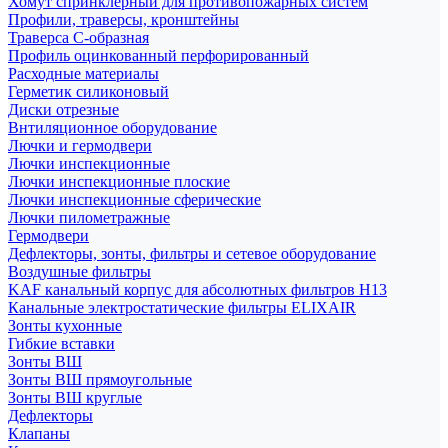
Хомут спринклерный для противопожарных систем
Профили, траверсы, кронштейны
Траверса С-образная
Профиль оцинкованный перфорированный
Расходные материалы
Герметик силиконовый
Диски отрезные
Внтиляционное оборудование
Лючки и гермодвери
Лючки инспекционные
Лючки инспекционные плоские
Лючки инспекционные сферические
Лючки пилометражные
Гермодвери
Дефлекторы, зонты, фильтры и сетевое оборудование
Воздушные фильтры
KAF канальный корпус для абсолютных фильтров H13
Канальные электростатические фильтры ELIXAIR
Зонты кухонные
Гибкие вставки
Зонты ВШ
Зонты ВШ прямоугольные
Зонты ВШ круглые
Дефлекторы
Клапаны