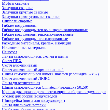
Муфты сварные
Заглушки сварные
Заглушки круглые сварные
Заглушки прямоугольные сварные
Ниппели сварные
Гибкие воздуховоды
Гибкие воздуховоды тепло- и звукоизолированные
Гибкие воздуховоды теплоизолированные
Гибкие воздуховоды неизолированные
Расходные материалы, крепеж, изоляция
Изоляционные материалы
Пенофол
Ленты самоклеющиеся, скотчи и шипы
Скотч ПВХ
Скотч алюминиевый
Скотч алюминиевый армированный
Шипы самоклеющиеся Junior Climatech (площадка 37х37)
Скотч алюминиевый ЛЮКС
Лента уплотнительная
Шипы самоклеющиеся Climatech (площадка 50х50)
Крепеж для производства вентиляции и сборки воздуховодов
Уголок для сборки воздуховодов
Шинорейка (шина для воздуховодов)
Лента для гибкой вставки
Скоба для сборки воздуховодов