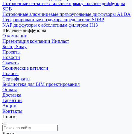
Потолочные сетчатые стальные прямоугольные диффузоры
SDB
Потолочные алюминиевые прямоугольные диффузоры ALDA
Перфорированные воздухораспределители SDBP
NAF диффузоры с абсолютным фильтром Н13
Щелевые диффузоры
О компании
Презентация компании Инпласт
Брэнд Smay
Проекты
Новости
Скачать
Технические каталоги
Прайсы
Сертификаты
Библиотека для BIM-проектирования
Оплата
Доставка
Гарантии
Акции
Контакты
Поиск
Логин