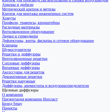
Крепеж для производства вентиляции и сборки воздуховодов
Анкеры и дюбили
Метрический крепеж и метизы
Крепеж для монтажа инженерных систем
Хомуты
Профили, траверсы, кронштейны
Расходные материалы
Внтиляционное оборудование
Лючки и гермодвери
Дефлекторы, зонты, фильтры и сетевое оборудование
Клапаны
Шумоглушители
Решетки и диффузоры
Вентиляционные решетки
Сопловые диффузоры
Вихревые диффузоры
Аксессуары для решеток
Декоративные решетки
Решетки наружные
Диффузоры, анемостаты и воздухораспределители
Щелевые диффузоры
О компании
Презентация компании Инпласт
Брэнд Smay
Проекты