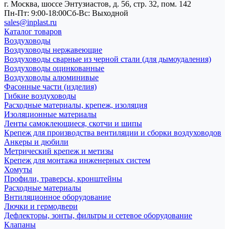
г. Москва, шоссе Энтузиастов, д. 56, стр. 32, пом. 142
Пн-Пт: 9:00-18:00
Cб-Вс: Выходной
sales@inplast.ru
Каталог товаров
Воздуховоды
Воздуховоды нержавеющие
Воздуховоды сварные из черной стали (для дымоудаления)
Воздуховоды оцинкованные
Воздуховоды алюминивые
Фасонные части (изделия)
Гибкие воздуховоды
Расходные материалы, крепеж, изоляция
Изоляционные материалы
Ленты самоклеющиеся, скотчи и шипы
Крепеж для производства вентиляции и сборки воздуховодов
Анкеры и дюбили
Метрический крепеж и метизы
Крепеж для монтажа инженерных систем
Хомуты
Профили, траверсы, кронштейны
Расходные материалы
Внтиляционное оборудование
Лючки и гермодвери
Дефлекторы, зонты, фильтры и сетевое оборудование
Клапаны