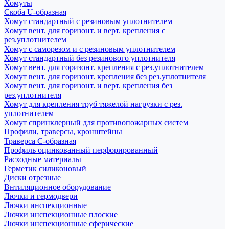
Хомуты
Скоба U-образная
Хомут стандартный с резиновым уплотнителем
Хомут вент. для горизонт. и верт. крепления с
рез.уплотнителем
Хомут с саморезом и с резиновым уплотнителем
Хомут стандартный без резинового уплотнителя
Хомут вент. для горизонт. крепления с рез.уплотнителем
Хомут вент. для горизонт. крепления без рез.уплотнителя
Хомут вент. для горизонт. и верт. крепления без
рез.уплотнителя
Хомут для крепления труб тяжелой нагрузки с рез.
уплотнителем
Хомут спринклерный для противопожарных систем
Профили, траверсы, кронштейны
Траверса С-образная
Профиль оцинкованный перфорированный
Расходные материалы
Герметик силиконовый
Диски отрезные
Внтиляционное оборудование
Лючки и гермодвери
Лючки инспекционные
Лючки инспекционные плоские
Лючки инспекционные сферические