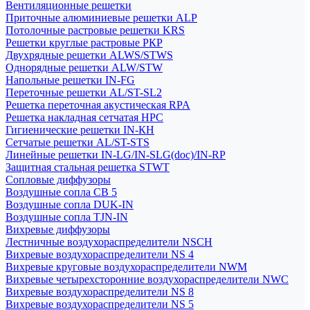
Вентиляционные решетки
Приточные алюминиевые решетки ALP
Потолочные растровые решетки KRS
Решетки круглые растровые РКР
Двухрядные решетки ALWS/STWS
Однорядные решетки ALW/STW
Напольные решетки IN-FG
Переточные решетки AL/ST-SL2
Решетка переточная акустическая RPA
Решетка накладная сетчатая НРС
Гигиенические решетки IN-КН
Сетчатые решетки AL/ST-STS
Линейные решетки IN-LG/IN-SLG(doc)/IN-RP
Защитная стальная решетка STWT
Сопловые диффузоры
Воздушные сопла СВ 5
Воздушные сопла DUK-IN
Воздушные сопла TJN-IN
Вихревые диффузоры
Лестничные воздухораспределители NSCH
Вихревые воздухораспределители NS 4
Вихревые круговые воздухораспределители NWM
Вихревые четырехсторонние воздухораспределители NWC
Вихревые воздухораспределители NS 8
Вихревые воздухораспределители NS 5