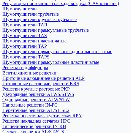
Регуляторы постоянного расхода воздуха (CAV клапаны)
Шумоглушители
Шумоглушители трубчатые
Шумоглушители круглые трубчатые
Шумоглушители TAR
Шумоглушители прямоугльные трубчатые
Шумоглушители TAS
Шумоглушители пластинчатые
Шумоглушители TAP
Шумоглушители прямоугольные одно-пластиначатые
Шумоглушители TAPS
Шумоглушители прямоугольные пластинчатые
Решетки и диффузоры
Вентиляционные решетки
Приточные алюминиевые решетки ALP
Потолочные растровые решетки KRS
Решетки круглые растровые РКР
Двухрядные решетки ALWS/STWS
Однорядные решетки ALW/STW
Напольные решетки IN-FG
Переточные решетки AL/ST-SL2
Решетка переточная акустическая RPA
Решетка накладная сетчатая НРС
Гигиенические решетки IN-КН
Сетчатые решетки AL/ST-STS