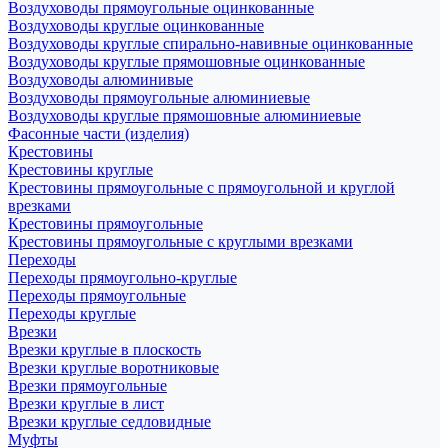
Воздуховоды прямоугольные оцинкованные
Воздуховоды круглые оцинкованные
Воздуховоды круглые спирально-навивные оцинкованные
Воздуховоды круглые прямошовные оцинкованные
Воздуховоды алюминивые
Воздуховоды прямоугольные алюминиевые
Воздуховоды круглые прямошовные алюминиевые
Фасонные части (изделия)
Крестовины
Крестовины круглые
Крестовины прямоугольные с прямоугольной и круглой
врезками
Крестовины прямоугольные
Крестовины прямоугольные с круглыми врезками
Переходы
Переходы прямоугольно-круглые
Переходы прямоугольные
Переходы круглые
Врезки
Врезки круглые в плоскость
Врезки круглые воротниковые
Врезки прямоугольные
Врезки круглые в лист
Врезки круглые седловидные
Муфты