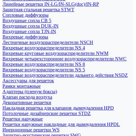
Линейные решетки IN-LG/IN-SLG(doc)/IN-RP
Защитная стальная решетка STWT
Сопловые диффузоры
Воздушные сопла СВ 5
Воздушные сопла DUK-IN
Воздушные сопла TJN-IN
Вихревые диффузоры
Лестничные воздухораспределители NSCH
Вихревые воздухораспределители NS 4
Вихревые круговые воздухораспределители NWM
Вихревые четырехсторонние воздухораспределители NWC
Вихревые воздухораспределители NS 8
Вихревые воздухораспределители NS 5
Вихревые воздухораспределители дальнего действия NSDZ
Аксессуары для решеток
Рамки монтажные
Адаптеры (пленум боксы)
Клапан расхода воздуха
Декоративные решетки
Накладная решетка для клапанов дымоудаления HPD
Потолочные дизайнерские решетки STDZ
Решетки наружные
Решетки наружные накладные для дымоудаления HPDL
Инерционные решетки WS
Защитно-акустические решетки SWG