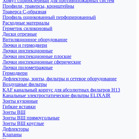
Хомут спринклерный для противопожарных систем
Профили, траверсы, кронштейны
Траверса С-образная
Профиль оцинкованный перфорированный
Расходные материалы
Герметик силиконовый
Диски отрезные
Внтиляционное оборудование
Лючки и гермодвери
Лючки инспекционные
Лючки инспекционные плоские
Лючки инспекционные сферические
Лючки пилометражные
Гермодвери
Дефлекторы, зонты, фильтры и сетевое оборудование
Воздушные фильтры
KAF канальный корпус для абсолютных фильтров H13
Канальные электростатические фильтры ELIXAIR
Зонты кухонные
Гибкие вставки
Зонты ВШ
Зонты ВШ прямоугольные
Зонты ВШ круглые
Дефлекторы
Клапаны