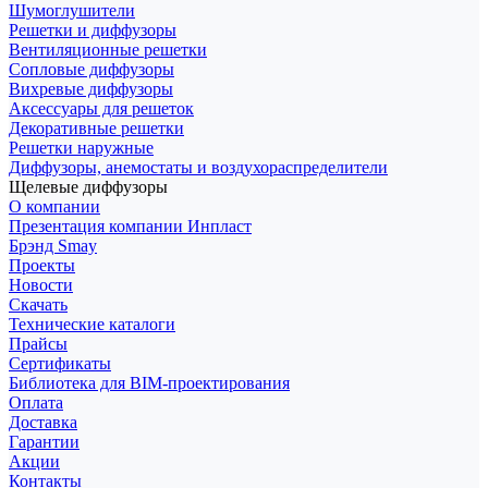
Шумоглушители
Решетки и диффузоры
Вентиляционные решетки
Сопловые диффузоры
Вихревые диффузоры
Аксессуары для решеток
Декоративные решетки
Решетки наружные
Диффузоры, анемостаты и воздухораспределители
Щелевые диффузоры
О компании
Презентация компании Инпласт
Брэнд Smay
Проекты
Новости
Скачать
Технические каталоги
Прайсы
Сертификаты
Библиотека для BIM-проектирования
Оплата
Доставка
Гарантии
Акции
Контакты