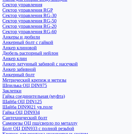
Сектор управления
Сектор управления RGP
Сектор управления RG-30
Сектор управления RG-50
Сектор управления RG-20
Сектор управления RG-60
Анкеры и дюбили
Анкерный болт с гайкой
Анкер клиновой
Дюбель распорный нейлон
Анкер клин
Анкер латунный забивой с насечкой
Анкер забивной
Анкерный болт
Метрический крепеж и метизы
Шпилька ОЦ DIN975
Заклепки
Гайка соединительная (муфта)
Шайба ОЦ DIN125
Шайба DIN9021 ув.поле
Гайка ОЦ DIN934
Сантехнический болт
Саморезы ОЦ пш/сверло по металлу
Болт ОЦ DIN933 с полной резьбой
Крепеж для монтажа инженерных систем