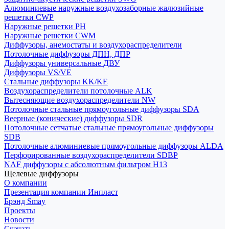
Алюминиевые наружные воздухозаборные жалюзийные
решетки CWP
Наружные решетки РН
Наружные решетки CWM
Диффузоры, анемостаты и воздухораспределители
Потолочные диффузоры ДПН, ДПР
Диффузоры универсальные ДВУ
Диффузоры VS/VE
Стальные диффузоры KK/KE
Воздухораспределители потолочные ALK
Вытесняющие воздухораспределители NW
Потолочные стальные прямоугольные диффузоры SDA
Веерные (конические) диффузоры SDR
Потолочные сетчатые стальные прямоугольные диффузоры
SDB
Потолочные алюминиевые прямоугольные диффузоры ALDA
Перфорированные воздухораспределители SDBP
NAF диффузоры с абсолютным фильтром Н13
Щелевые диффузоры
О компании
Презентация компании Инпласт
Брэнд Smay
Проекты
Новости
Скачать