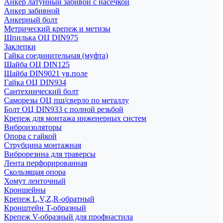
Анкер латунный забивой с насечкой
Анкер забивной
Анкерный болт
Метрический крепеж и метизы
Шпилька ОЦ DIN975
Заклепки
Гайка соединительная (муфта)
Шайба ОЦ DIN125
Шайба DIN9021 ув.поле
Гайка ОЦ DIN934
Сантехнический болт
Саморезы ОЦ пш/сверло по металлу
Болт ОЦ DIN933 с полной резьбой
Крепеж для монтажа инженерных систем
Виброизоляторы
Опора с гайкой
Струбцина монтажная
Виброрезина для траверсы
Лента перфорированная
Скользящая опора
Хомут ленточный
Кроншейны
Крепеж L,V,Z,R-обратный
Кронштейн Т-образный
Крепеж V-образный для профнастила