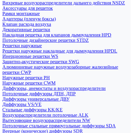
Вихревые воздухораспределители дальнего действия NSDZ
Аксессуары для решеток
Рамки монтажные
Адаптеры (пленум боксы)
Клапан расхода воздуха
Декоративные решетки
Накладная решетка для клапанов дымоудаления HPD
Потолочные дизайнерские решетки STDZ
Решетки наружные
Решетки наружные накладные для дымоудаления HPDL
Инерционные решетки WS
Защитно-акустические решетки SWG
Алюминиевые наружные воздухозаборные жалюзийные
решетки CWP
Наружные решетки РН
Наружные решетки CWM
Диффузоры, анемостаты и воздухораспределители
Потолочные диффузоры ДПН, ДПР
Диффузоры универсальные ДВУ
Диффузоры VS/VE
Стальные диффузоры KK/KE
Воздухораспределители потолочные ALK
Вытесняющие воздухораспределители NW
Потолочные стальные прямоугольные диффузоры SDA
Веерные (конические) диффузоры SDR