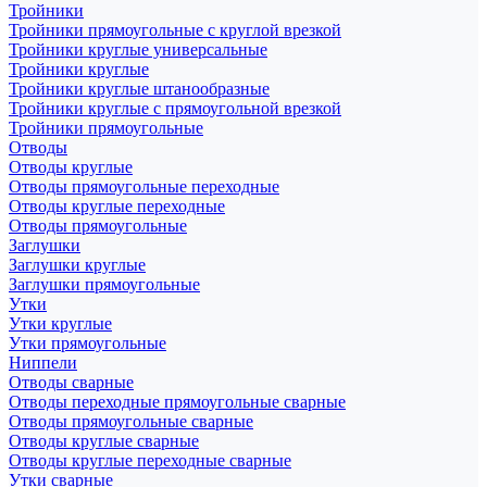
Тройники
Тройники прямоугольные с круглой врезкой
Тройники круглые универсальные
Тройники круглые
Тройники круглые штанообразные
Тройники круглые с прямоугольной врезкой
Тройники прямоугольные
Отводы
Отводы круглые
Отводы прямоугольные переходные
Отводы круглые переходные
Отводы прямоугольные
Заглушки
Заглушки круглые
Заглушки прямоугольные
Утки
Утки круглые
Утки прямоугольные
Ниппели
Отводы сварные
Отводы переходные прямоугольные сварные
Отводы прямоугольные сварные
Отводы круглые сварные
Отводы круглые переходные сварные
Утки сварные