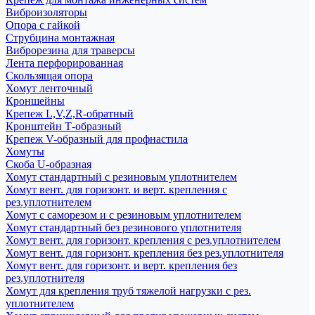
Виброизоляторы
Опора с гайкой
Струбцина монтажная
Виброрезина для траверсы
Лента перфорированная
Скользящая опора
Хомут ленточный
Кроншейны
Крепеж L,V,Z,R-обратный
Кронштейн Т-образный
Крепеж V-образный для профнастила
Хомуты
Скоба U-образная
Хомут стандартный с резиновым уплотнителем
Хомут вент. для горизонт. и верт. крепления с
рез.уплотнителем
Хомут с саморезом и с резиновым уплотнителем
Хомут стандартный без резинового уплотнителя
Хомут вент. для горизонт. крепления с рез.уплотнителем
Хомут вент. для горизонт. крепления без рез.уплотнителя
Хомут вент. для горизонт. и верт. крепления без
рез.уплотнителя
Хомут для крепления труб тяжелой нагрузки с рез.
уплотнителем