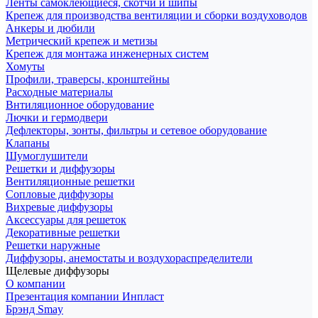
Ленты самоклеющиеся, скотчи и шипы
Крепеж для производства вентиляции и сборки воздуховодов
Анкеры и дюбили
Метрический крепеж и метизы
Крепеж для монтажа инженерных систем
Хомуты
Профили, траверсы, кронштейны
Расходные материалы
Внтиляционное оборудование
Лючки и гермодвери
Дефлекторы, зонты, фильтры и сетевое оборудование
Клапаны
Шумоглушители
Решетки и диффузоры
Вентиляционные решетки
Сопловые диффузоры
Вихревые диффузоры
Аксессуары для решеток
Декоративные решетки
Решетки наружные
Диффузоры, анемостаты и воздухораспределители
Щелевые диффузоры
О компании
Презентация компании Инпласт
Брэнд Smay