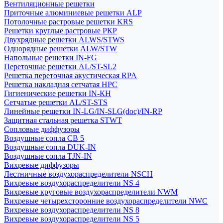
Вентиляционные решетки
Приточные алюминиевые решетки ALP
Потолочные растровые решетки KRS
Решетки круглые растровые РКР
Двухрядные решетки ALWS/STWS
Однорядные решетки ALW/STW
Напольные решетки IN-FG
Переточные решетки AL/ST-SL2
Решетка переточная акустическая RPA
Решетка накладная сетчатая НРС
Гигиенические решетки IN-КН
Сетчатые решетки AL/ST-STS
Линейные решетки IN-LG/IN-SLG(doc)/IN-RP
Защитная стальная решетка STWT
Сопловые диффузоры
Воздушные сопла СВ 5
Воздушные сопла DUK-IN
Воздушные сопла TJN-IN
Вихревые диффузоры
Лестничные воздухораспределители NSCH
Вихревые воздухораспределители NS 4
Вихревые круговые воздухораспределители NWM
Вихревые четырехсторонние воздухораспределители NWC
Вихревые воздухораспределители NS 8
Вихревые воздухораспределители NS 5