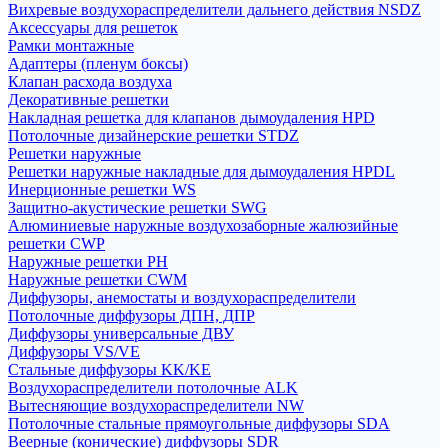
Вихревые воздухораспределители дальнего действия NSDZ
Аксессуары для решеток
Рамки монтажные
Адаптеры (пленум боксы)
Клапан расхода воздуха
Декоративные решетки
Накладная решетка для клапанов дымоудаления HPD
Потолочные дизайнерские решетки STDZ
Решетки наружные
Решетки наружные накладные для дымоудаления HPDL
Инерционные решетки WS
Защитно-акустические решетки SWG
Алюминиевые наружные воздухозаборные жалюзийные
решетки CWP
Наружные решетки РН
Наружные решетки CWM
Диффузоры, анемостаты и воздухораспределители
Потолочные диффузоры ДПН, ДПР
Диффузоры универсальные ДВУ
Диффузоры VS/VE
Стальные диффузоры KK/KE
Воздухораспределители потолочные ALK
Вытесняющие воздухораспределители NW
Потолочные стальные прямоугольные диффузоры SDA
Веерные (конические) диффузоры SDR