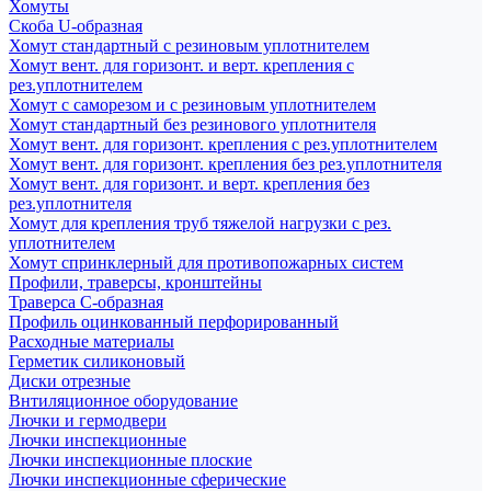
Хомуты
Скоба U-образная
Хомут стандартный с резиновым уплотнителем
Хомут вент. для горизонт. и верт. крепления с
рез.уплотнителем
Хомут с саморезом и с резиновым уплотнителем
Хомут стандартный без резинового уплотнителя
Хомут вент. для горизонт. крепления с рез.уплотнителем
Хомут вент. для горизонт. крепления без рез.уплотнителя
Хомут вент. для горизонт. и верт. крепления без
рез.уплотнителя
Хомут для крепления труб тяжелой нагрузки с рез.
уплотнителем
Хомут спринклерный для противопожарных систем
Профили, траверсы, кронштейны
Траверса С-образная
Профиль оцинкованный перфорированный
Расходные материалы
Герметик силиконовый
Диски отрезные
Внтиляционное оборудование
Лючки и гермодвери
Лючки инспекционные
Лючки инспекционные плоские
Лючки инспекционные сферические