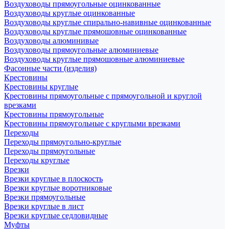
Воздуховоды прямоугольные оцинкованные
Воздуховоды круглые оцинкованные
Воздуховоды круглые спирально-навивные оцинкованные
Воздуховоды круглые прямошовные оцинкованные
Воздуховоды алюминивые
Воздуховоды прямоугольные алюминиевые
Воздуховоды круглые прямошовные алюминиевые
Фасонные части (изделия)
Крестовины
Крестовины круглые
Крестовины прямоугольные с прямоугольной и круглой
врезками
Крестовины прямоугольные
Крестовины прямоугольные с круглыми врезками
Переходы
Переходы прямоугольно-круглые
Переходы прямоугольные
Переходы круглые
Врезки
Врезки круглые в плоскость
Врезки круглые воротниковые
Врезки прямоугольные
Врезки круглые в лист
Врезки круглые седловидные
Муфты