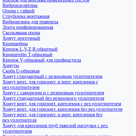
Виброизоляторы
Опора с гайкой
Струбцина монтажная
Виброрезина для траверсы
Лента перфорированная
Скользящая опора
Хомут ленточный
Кроншейны
Крепеж L,V,Z,R-обратный
Кронштейн Т-образный
Крепеж V-образный для профнастила
Хомуты
Скоба U-образная
Хомут стандартный с резиновым уплотнителем
Хомут вент. для горизонт. и верт. крепления с
рез.уплотнителем
Хомут с саморезом и с резиновым уплотнителем
Хомут стандартный без резинового уплотнителя
Хомут вент. для горизонт. крепления с рез.уплотнителем
Хомут вент. для горизонт. крепления без рез.уплотнителя
Хомут вент. для горизонт. и верт. крепления без
рез.уплотнителя
Хомут для крепления труб тяжелой нагрузки с рез.
уплотнителем