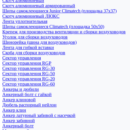
Скотч алюминиевый
Скотч алюминиевый армированный
Шипы самоклеющиеся Junior Climatech (площадка 37х37)
Скотч алюминиевый ЛЮКС
Лента уплотнительная
Шипы самоклеющиеся Climatech (площадка 50х50)
Крепеж для производства вентиляции и сборки воздуховодов
Уголок для сборки воздуховодов
Шинорейка (шина для воздуховодов)
Лента для гибкой вставки
Скоба для сборки воздуховодов
Сектор управления
Сектор управления RGP
Сектор управления RG-30
Сектор управления RG-50
Сектор управления RG-20
Сектор управления RG-60
Анкеры и дюбили
Анкерный болт с гайкой
Анкер клиновой
Дюбель распорный нейлон
Анкер клин
Анкер латунный забивой с насечкой
Анкер забивной
Анкерный болт