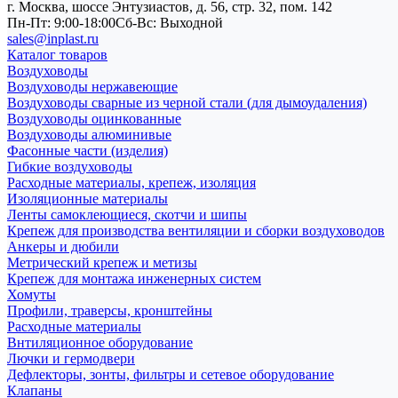
г. Москва, шоссе Энтузиастов, д. 56, стр. 32, пом. 142
Пн-Пт: 9:00-18:00
Cб-Вс: Выходной
sales@inplast.ru
Каталог товаров
Воздуховоды
Воздуховоды нержавеющие
Воздуховоды сварные из черной стали (для дымоудаления)
Воздуховоды оцинкованные
Воздуховоды алюминивые
Фасонные части (изделия)
Гибкие воздуховоды
Расходные материалы, крепеж, изоляция
Изоляционные материалы
Ленты самоклеющиеся, скотчи и шипы
Крепеж для производства вентиляции и сборки воздуховодов
Анкеры и дюбили
Метрический крепеж и метизы
Крепеж для монтажа инженерных систем
Хомуты
Профили, траверсы, кронштейны
Расходные материалы
Внтиляционное оборудование
Лючки и гермодвери
Дефлекторы, зонты, фильтры и сетевое оборудование
Клапаны