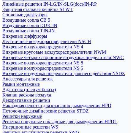
Линейные решетки IN-LG/IN-SLG(doc)/IN-RP
Защитная стальная решетка STWT
Сопловые диффузоры
Воздушные сопла СВ 5
Воздушные сопла DUK-IN
Воздушные сопла TJN-IN
Вихревые диффузоры
Лестничные воздухораспределители NSCH
Вихревые воздухораспределители NS 4
Вихревые круговые воздухораспределители NWM
Вихревые четырехсторонние воздухораспределители NWC
Вихревые воздухораспределители NS 8
Вихревые воздухораспределители NS 5
Вихревые воздухораспределители дальнего действия NSDZ
Аксессуары для решеток
Рамки монтажные
Адаптеры (пленум боксы)
Клапан расхода воздуха
Декоративные решетки
Накладная решетка для клапанов дымоудаления HPD
Потолочные дизайнерские решетки STDZ
Решетки наружные
Решетки наружные накладные для дымоудаления HPDL
Инерционные решетки WS
Защитно-акустические решетки SWG