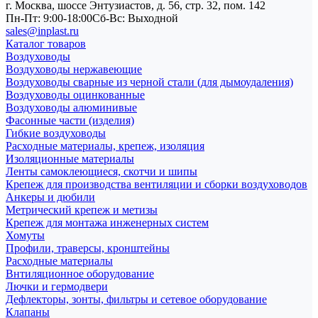
г. Москва, шоссе Энтузиастов, д. 56, стр. 32, пом. 142
Пн-Пт: 9:00-18:00
Cб-Вс: Выходной
sales@inplast.ru
Каталог товаров
Воздуховоды
Воздуховоды нержавеющие
Воздуховоды сварные из черной стали (для дымоудаления)
Воздуховоды оцинкованные
Воздуховоды алюминивые
Фасонные части (изделия)
Гибкие воздуховоды
Расходные материалы, крепеж, изоляция
Изоляционные материалы
Ленты самоклеющиеся, скотчи и шипы
Крепеж для производства вентиляции и сборки воздуховодов
Анкеры и дюбили
Метрический крепеж и метизы
Крепеж для монтажа инженерных систем
Хомуты
Профили, траверсы, кронштейны
Расходные материалы
Внтиляционное оборудование
Лючки и гермодвери
Дефлекторы, зонты, фильтры и сетевое оборудование
Клапаны