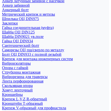
Анкер латунный забивой с насечкой
Анкер забивной
Анкерный болт
Метрический крепеж и метизы
Шпилька ОЦ DIN975
Заклепки
Гайка соединительная (муфта)
Шайба ОЦ DIN125
Шайба DIN9021 ув.поле
Гайка ОЦ DIN934
Сантехнический болт
Саморезы ОЦ пш/сверло по металлу
Болт ОЦ DIN933 с полной резьбой
Крепеж для монтажа инженерных систем
Виброизоляторы
Опора с гайкой
Струбцина монтажная
Виброрезина для траверсы
Лента перфорированная
Скользящая опора
Хомут ленточный
Кроншейны
Крепеж L,V,Z,R-обратный
Кронштейн Т-образный
Крепеж V-образный для профнастила