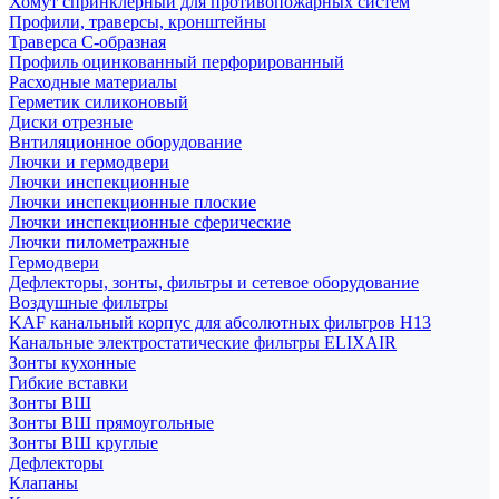
Хомут спринклерный для противопожарных систем
Профили, траверсы, кронштейны
Траверса С-образная
Профиль оцинкованный перфорированный
Расходные материалы
Герметик силиконовый
Диски отрезные
Внтиляционное оборудование
Лючки и гермодвери
Лючки инспекционные
Лючки инспекционные плоские
Лючки инспекционные сферические
Лючки пилометражные
Гермодвери
Дефлекторы, зонты, фильтры и сетевое оборудование
Воздушные фильтры
KAF канальный корпус для абсолютных фильтров H13
Канальные электростатические фильтры ELIXAIR
Зонты кухонные
Гибкие вставки
Зонты ВШ
Зонты ВШ прямоугольные
Зонты ВШ круглые
Дефлекторы
Клапаны