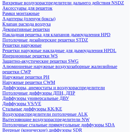
Вихревые воздухораспределители дальнего действия NSDZ
Аксессуары для решеток
Рамки монтажные
Адаптеры (пленум боксы)
Клапан расхода воздуха
Декоративные решетки
Накладная решетка для клапанов дымоудаления HPD
Потолочные дизайнерские решетки STDZ
Решетки наружные
Решетки наружные накладные для дымоудаления HPDL
Инерционные решетки WS
Защитно-акустические решетки SWG
Алюминиевые наружные воздухозаборные жалюзийные
решетки CWP
Наружные решетки РН
Наружные решетки CWM
Диффузоры, анемостаты и воздухораспределители
Потолочные диффузоры ДПН, ДПР
Диффузоры универсальные ДВУ
Диффузоры VS/VE
Стальные диффузоры KK/KE
Воздухораспределители потолочные ALK
Вытесняющие воздухораспределители NW
Потолочные стальные прямоугольные диффузоры SDA
Веерные (конические) диффузоры SDR