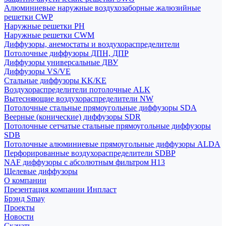
Алюминиевые наружные воздухозаборные жалюзийные
решетки CWP
Наружные решетки РН
Наружные решетки CWM
Диффузоры, анемостаты и воздухораспределители
Потолочные диффузоры ДПН, ДПР
Диффузоры универсальные ДВУ
Диффузоры VS/VE
Стальные диффузоры KK/KE
Воздухораспределители потолочные ALK
Вытесняющие воздухораспределители NW
Потолочные стальные прямоугольные диффузоры SDA
Веерные (конические) диффузоры SDR
Потолочные сетчатые стальные прямоугольные диффузоры
SDB
Потолочные алюминиевые прямоугольные диффузоры ALDA
Перфорированные воздухораспределители SDBP
NAF диффузоры с абсолютным фильтром Н13
Щелевые диффузоры
О компании
Презентация компании Инпласт
Брэнд Smay
Проекты
Новости
Скачать