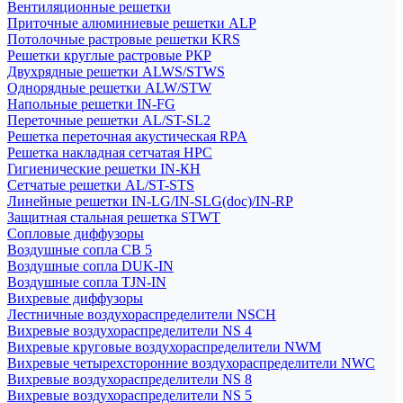
Вентиляционные решетки
Приточные алюминиевые решетки ALP
Потолочные растровые решетки KRS
Решетки круглые растровые РКР
Двухрядные решетки ALWS/STWS
Однорядные решетки ALW/STW
Напольные решетки IN-FG
Переточные решетки AL/ST-SL2
Решетка переточная акустическая RPA
Решетка накладная сетчатая НРС
Гигиенические решетки IN-КН
Сетчатые решетки AL/ST-STS
Линейные решетки IN-LG/IN-SLG(doc)/IN-RP
Защитная стальная решетка STWT
Сопловые диффузоры
Воздушные сопла СВ 5
Воздушные сопла DUK-IN
Воздушные сопла TJN-IN
Вихревые диффузоры
Лестничные воздухораспределители NSCH
Вихревые воздухораспределители NS 4
Вихревые круговые воздухораспределители NWM
Вихревые четырехсторонние воздухораспределители NWC
Вихревые воздухораспределители NS 8
Вихревые воздухораспределители NS 5