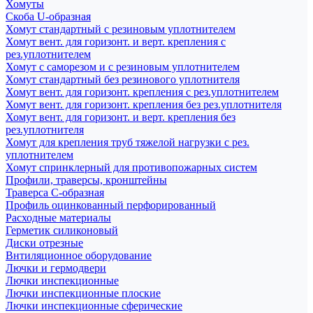
Хомуты
Скоба U-образная
Хомут стандартный с резиновым уплотнителем
Хомут вент. для горизонт. и верт. крепления с
рез.уплотнителем
Хомут с саморезом и с резиновым уплотнителем
Хомут стандартный без резинового уплотнителя
Хомут вент. для горизонт. крепления с рез.уплотнителем
Хомут вент. для горизонт. крепления без рез.уплотнителя
Хомут вент. для горизонт. и верт. крепления без
рез.уплотнителя
Хомут для крепления труб тяжелой нагрузки с рез.
уплотнителем
Хомут спринклерный для противопожарных систем
Профили, траверсы, кронштейны
Траверса С-образная
Профиль оцинкованный перфорированный
Расходные материалы
Герметик силиконовый
Диски отрезные
Внтиляционное оборудование
Лючки и гермодвери
Лючки инспекционные
Лючки инспекционные плоские
Лючки инспекционные сферические