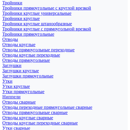
Тройники
Тройники прямоугольные с круглой врезкой
Тройники круглые универсальные
Тройники круглые
Тройники круглые штанообразные
Тройники круглые с прямоугольной врезкой
Тройники прямоугольные
Отводы
Отводы круглые
Отводы прямоугольные переходные
Отводы круглые переходные
Отводы прямоугольные
Заглушки
Заглушки круглые
Заглушки прямоугольные
Утки
Утки круглые
Утки прямоугольные
Ниппели
Отводы сварные
Отводы переходные прямоугольные сварные
Отводы прямоугольные сварные
Отводы круглые сварные
Отводы круглые переходные сварные
Утки сварные