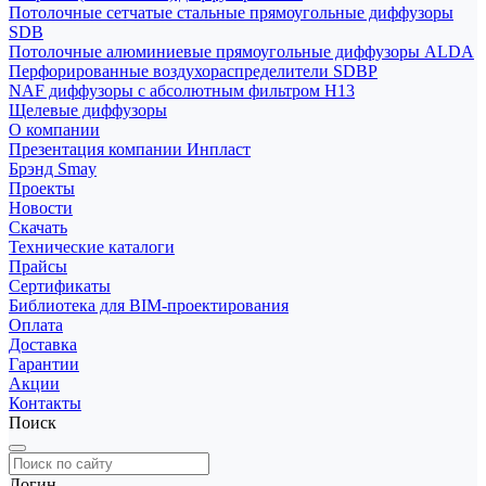
Потолочные сетчатые стальные прямоугольные диффузоры
SDB
Потолочные алюминиевые прямоугольные диффузоры ALDA
Перфорированные воздухораспределители SDBP
NAF диффузоры с абсолютным фильтром Н13
Щелевые диффузоры
О компании
Презентация компании Инпласт
Брэнд Smay
Проекты
Новости
Скачать
Технические каталоги
Прайсы
Сертификаты
Библиотека для BIM-проектирования
Оплата
Доставка
Гарантии
Акции
Контакты
Поиск
Логин