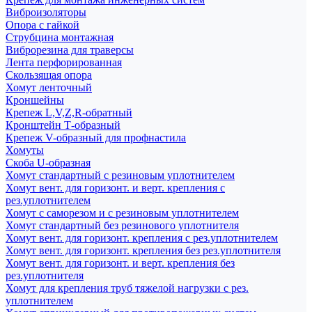
Виброизоляторы
Опора с гайкой
Струбцина монтажная
Виброрезина для траверсы
Лента перфорированная
Скользящая опора
Хомут ленточный
Кроншейны
Крепеж L,V,Z,R-обратный
Кронштейн Т-образный
Крепеж V-образный для профнастила
Хомуты
Скоба U-образная
Хомут стандартный с резиновым уплотнителем
Хомут вент. для горизонт. и верт. крепления с
рез.уплотнителем
Хомут с саморезом и с резиновым уплотнителем
Хомут стандартный без резинового уплотнителя
Хомут вент. для горизонт. крепления с рез.уплотнителем
Хомут вент. для горизонт. крепления без рез.уплотнителя
Хомут вент. для горизонт. и верт. крепления без
рез.уплотнителя
Хомут для крепления труб тяжелой нагрузки с рез.
уплотнителем