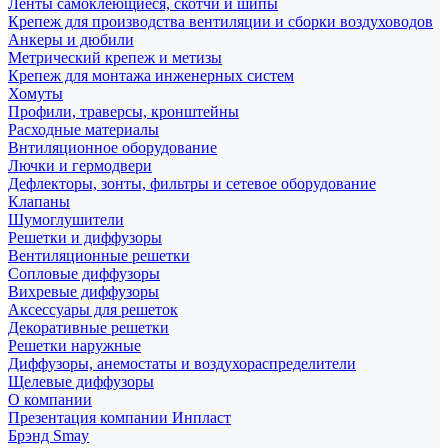
Ленты самоклеющиеся, скотчи и шипы
Крепеж для производства вентиляции и сборки воздуховодов
Анкеры и дюбили
Метрический крепеж и метизы
Крепеж для монтажа инженерных систем
Хомуты
Профили, траверсы, кронштейны
Расходные материалы
Внтиляционное оборудование
Лючки и гермодвери
Дефлекторы, зонты, фильтры и сетевое оборудование
Клапаны
Шумоглушители
Решетки и диффузоры
Вентиляционные решетки
Сопловые диффузоры
Вихревые диффузоры
Аксессуары для решеток
Декоративные решетки
Решетки наружные
Диффузоры, анемостаты и воздухораспределители
Щелевые диффузоры
О компании
Презентация компании Инпласт
Брэнд Smay