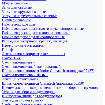
Муфты сварные
Заглушки сварные
Заглушки круглые сварные
Заглушки прямоугольные сварные
Ниппели сварные
Гибкие воздуховоды
Гибкие воздуховоды тепло- и звукоизолированные
Гибкие воздуховоды теплоизолированные
Гибкие воздуховоды неизолированные
Расходные материалы, крепеж, изоляция
Изоляционные материалы
Пенофол
Ленты самоклеющиеся, скотчи и шипы
Скотч ПВХ
Скотч алюминиевый
Скотч алюминиевый армированный
Шипы самоклеющиеся Junior Climatech (площадка 37х37)
Скотч алюминиевый ЛЮКС
Лента уплотнительная
Шипы самоклеющиеся Climatech (площадка 50х50)
Крепеж для производства вентиляции и сборки воздуховодов
Уголок для сборки воздуховодов
Шинорейка (шина для воздуховодов)
Лента для гибкой вставки
Скоба для сборки воздуховодов