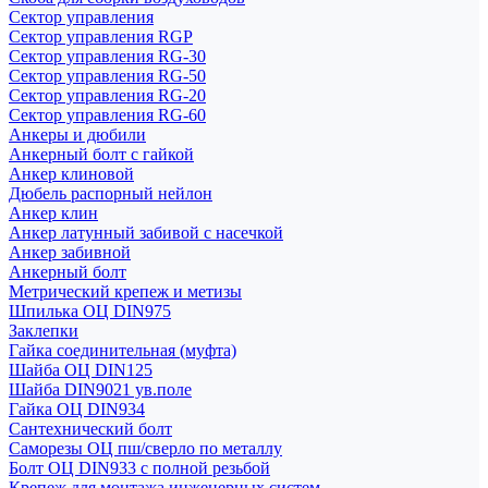
Сектор управления
Сектор управления RGP
Сектор управления RG-30
Сектор управления RG-50
Сектор управления RG-20
Сектор управления RG-60
Анкеры и дюбили
Анкерный болт с гайкой
Анкер клиновой
Дюбель распорный нейлон
Анкер клин
Анкер латунный забивой с насечкой
Анкер забивной
Анкерный болт
Метрический крепеж и метизы
Шпилька ОЦ DIN975
Заклепки
Гайка соединительная (муфта)
Шайба ОЦ DIN125
Шайба DIN9021 ув.поле
Гайка ОЦ DIN934
Сантехнический болт
Саморезы ОЦ пш/сверло по металлу
Болт ОЦ DIN933 с полной резьбой
Крепеж для монтажа инженерных систем