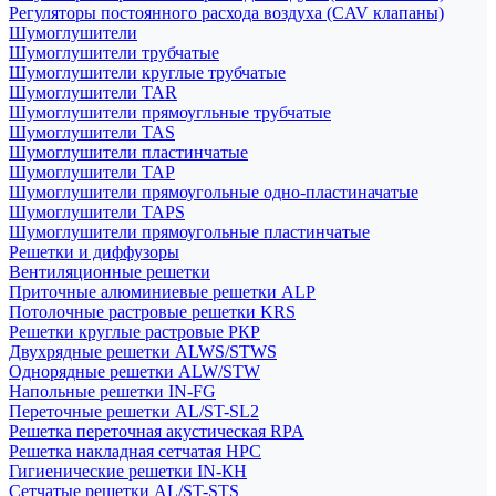
Регуляторы постоянного расхода воздуха (CAV клапаны)
Шумоглушители
Шумоглушители трубчатые
Шумоглушители круглые трубчатые
Шумоглушители TAR
Шумоглушители прямоугльные трубчатые
Шумоглушители TAS
Шумоглушители пластинчатые
Шумоглушители TAP
Шумоглушители прямоугольные одно-пластиначатые
Шумоглушители TAPS
Шумоглушители прямоугольные пластинчатые
Решетки и диффузоры
Вентиляционные решетки
Приточные алюминиевые решетки ALP
Потолочные растровые решетки KRS
Решетки круглые растровые РКР
Двухрядные решетки ALWS/STWS
Однорядные решетки ALW/STW
Напольные решетки IN-FG
Переточные решетки AL/ST-SL2
Решетка переточная акустическая RPA
Решетка накладная сетчатая НРС
Гигиенические решетки IN-КН
Сетчатые решетки AL/ST-STS