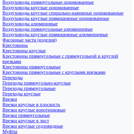
Воздуховоды прямоугольные оцинкованные
Воздуховоды круглые оцинкованные
Воздуховоды круглые спирально-навивные оцинкованные
Воздуховоды круглые прямошовные оцинкованные
Воздуховоды алюминивые
Воздуховоды прямоугольные алюминиевые
Воздуховоды круглые прямошовные алюминиевые
Фасонные части (изделия)
Крестовины
Крестовины круглые
Крестовины прямоугольные с прямоугольной и круглой
врезками
Крестовины прямоугольные
Крестовины прямоугольные с круглыми врезками
Переходы
Переходы прямоугольно-круглые
Переходы прямоугольные
Переходы круглые
Врезки
Врезки круглые в плоскость
Врезки круглые воротниковые
Врезки прямоугольные
Врезки круглые в лист
Врезки круглые седловидные
Муфты