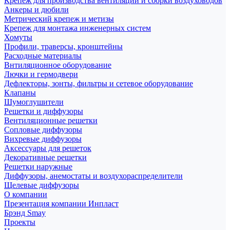
Крепеж для производства вентиляции и сборки воздуховодов
Анкеры и дюбили
Метрический крепеж и метизы
Крепеж для монтажа инженерных систем
Хомуты
Профили, траверсы, кронштейны
Расходные материалы
Внтиляционное оборудование
Лючки и гермодвери
Дефлекторы, зонты, фильтры и сетевое оборудование
Клапаны
Шумоглушители
Решетки и диффузоры
Вентиляционные решетки
Сопловые диффузоры
Вихревые диффузоры
Аксессуары для решеток
Декоративные решетки
Решетки наружные
Диффузоры, анемостаты и воздухораспределители
Щелевые диффузоры
О компании
Презентация компании Инпласт
Брэнд Smay
Проекты