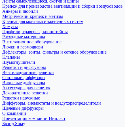
Ленты самоклеющиеся, скотчи и шипы
Крепеж для производства вентиляции и сборки воздуховодов
Анкеры и дюбили
Метрический крепеж и метизы
Крепеж для монтажа инженерных систем
Хомуты
Профили, траверсы, кронштейны
Расходные материалы
Внтиляционное оборудование
Лючки и гермодвери
Дефлекторы, зонты, фильтры и сетевое оборудование
Клапаны
Шумоглушители
Решетки и диффузоры
Вентиляционные решетки
Сопловые диффузоры
Вихревые диффузоры
Аксессуары для решеток
Декоративные решетки
Решетки наружные
Диффузоры, анемостаты и воздухораспределители
Щелевые диффузоры
О компании
Презентация компании Инпласт
Брэнд Smay