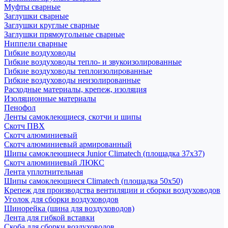
Муфты сварные
Заглушки сварные
Заглушки круглые сварные
Заглушки прямоугольные сварные
Ниппели сварные
Гибкие воздуховоды
Гибкие воздуховоды тепло- и звукоизолированные
Гибкие воздуховоды теплоизолированные
Гибкие воздуховоды неизолированные
Расходные материалы, крепеж, изоляция
Изоляционные материалы
Пенофол
Ленты самоклеющиеся, скотчи и шипы
Скотч ПВХ
Скотч алюминиевый
Скотч алюминиевый армированный
Шипы самоклеющиеся Junior Climatech (площадка 37х37)
Скотч алюминиевый ЛЮКС
Лента уплотнительная
Шипы самоклеющиеся Climatech (площадка 50х50)
Крепеж для производства вентиляции и сборки воздуховодов
Уголок для сборки воздуховодов
Шинорейка (шина для воздуховодов)
Лента для гибкой вставки
Скоба для сборки воздуховодов