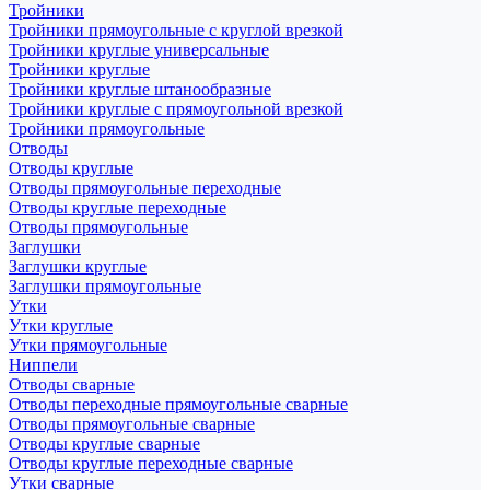
Тройники
Тройники прямоугольные с круглой врезкой
Тройники круглые универсальные
Тройники круглые
Тройники круглые штанообразные
Тройники круглые с прямоугольной врезкой
Тройники прямоугольные
Отводы
Отводы круглые
Отводы прямоугольные переходные
Отводы круглые переходные
Отводы прямоугольные
Заглушки
Заглушки круглые
Заглушки прямоугольные
Утки
Утки круглые
Утки прямоугольные
Ниппели
Отводы сварные
Отводы переходные прямоугольные сварные
Отводы прямоугольные сварные
Отводы круглые сварные
Отводы круглые переходные сварные
Утки сварные