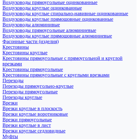
Воздуховоды прямоугольные оцинкованные
Воздуховоды круглые оцинкованные
Воздуховоды круглые спирально-навивные оцинкованные
Воздуховоды круглые прямошовные оцинкованные
Воздуховоды алюминивые
Воздуховоды прямоугольные алюминиевые
Воздуховоды круглые прямошовные алюминиевые
Фасонные части (изделия)
Крестовины
Крестовины круглые
Крестовины прямоугольные с прямоугольной и круглой
врезками
Крестовины прямоугольные
Крестовины прямоугольные с круглыми врезками
Переходы
Переходы прямоугольно-круглые
Переходы прямоугольные
Переходы круглые
Врезки
Врезки круглые в плоскость
Врезки круглые воротниковые
Врезки прямоугольные
Врезки круглые в лист
Врезки круглые седловидные
Муфты