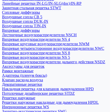
Линейные решетки IN-LG/IN-SLG(doc)/IN-RP
Защитная стальная решетка STWT
Сопловые диффузоры
Воздушные сопла СВ 5
Воздушные сопла DUK-IN
Воздушные сопла TJN-IN
Вихревые диффузоры
Лестничные воздухораспределители NSCH
Вихревые воздухораспределители NS 4
Вихревые круговые воздухораспределители NWM
Вихревые четырехсторонние воздухораспределители NWC
Вихревые воздухораспределители NS 8
Вихревые воздухораспределители NS 5
Вихревые воздухораспределители дальнего действия NSDZ
Аксессуары для решеток
Рамки монтажные
Адаптеры (пленум боксы)
Клапан расхода воздуха
Декоративные решетки
Накладная решетка для клапанов дымоудаления HPD
Потолочные дизайнерские решетки STDZ
Решетки наружные
Решетки наружные накладные для дымоудаления HPDL
Инерционные решетки WS
Защитно-акустические решетки SWG