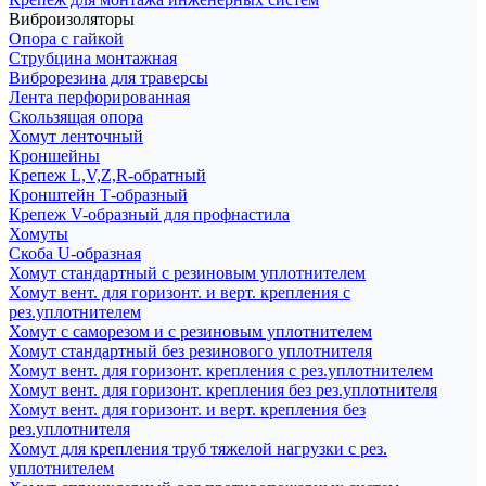
Виброизоляторы
Опора с гайкой
Струбцина монтажная
Виброрезина для траверсы
Лента перфорированная
Скользящая опора
Хомут ленточный
Кроншейны
Крепеж L,V,Z,R-обратный
Кронштейн Т-образный
Крепеж V-образный для профнастила
Хомуты
Скоба U-образная
Хомут стандартный с резиновым уплотнителем
Хомут вент. для горизонт. и верт. крепления с
рез.уплотнителем
Хомут с саморезом и с резиновым уплотнителем
Хомут стандартный без резинового уплотнителя
Хомут вент. для горизонт. крепления с рез.уплотнителем
Хомут вент. для горизонт. крепления без рез.уплотнителя
Хомут вент. для горизонт. и верт. крепления без
рез.уплотнителя
Хомут для крепления труб тяжелой нагрузки с рез.
уплотнителем