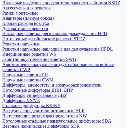
Вихревые воздухораспределители дальнего действия NSDZ
Аксессуары для решеток
Рамки монтажные
Адаптеры (пленум боксы)
Клапан расхода воздуха
Декоративные решетки
Накладная решетка для клапанов дымоудаления HPD
Потолочные дизайнерские решетки STDZ
Решетки наружные
Решетки наружные накладные для дымоудаления HPDL
Инерционные решетки WS
Защитно-акустические решетки SWG
Алюминиевые наружные воздухозаборные жалюзийные
решетки CWP
Наружные решетки РН
Наружные решетки CWM
Диффузоры, анемостаты и воздухораспределители
Потолочные диффузоры ДПН, ДПР
Диффузоры универсальные ДВУ
Диффузоры VS/VE
Стальные диффузоры KK/KE
Воздухораспределители потолочные ALK
Вытесняющие воздухораспределители NW
Потолочные стальные прямоугольные диффузоры SDA
Веерные (конические) диффузоры SDR