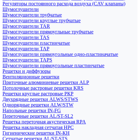
Регуляторы постоянного расхода воздуха (CAV клапаны)
Шумоглушители
Шумоглушители трубчатые
Шумоглушители круглые трубчатые
Шумоглушители TAR
Шумоглушители прямоугльные трубчатые
Шумоглушители TAS
Шумоглушители пластинчатые
Шумоглушители TAP
Шумоглушители прямоугольные одно-пластиначатые
Шумоглушители TAPS
Шумоглушители прямоугольные пластинчатые
Решетки и диффузоры
Вентиляционные решетки
Приточные алюминиевые решетки ALP
Потолочные растровые решетки KRS
Решетки круглые растровые РКР
Двухрядные решетки ALWS/STWS
Однорядные решетки ALW/STW
Напольные решетки IN-FG
Переточные решетки AL/ST-SL2
Решетка переточная акустическая RPA
Решетка накладная сетчатая НРС
Гигиенические решетки IN-КН
Сетчатые решетки AL/ST-STS