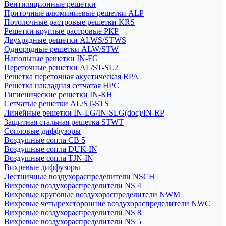
Вентиляционные решетки
Приточные алюминиевые решетки ALP
Потолочные растровые решетки KRS
Решетки круглые растровые РКР
Двухрядные решетки ALWS/STWS
Однорядные решетки ALW/STW
Напольные решетки IN-FG
Переточные решетки AL/ST-SL2
Решетка переточная акустическая RPA
Решетка накладная сетчатая НРС
Гигиенические решетки IN-КН
Сетчатые решетки AL/ST-STS
Линейные решетки IN-LG/IN-SLG(doc)/IN-RP
Защитная стальная решетка STWT
Сопловые диффузоры
Воздушные сопла СВ 5
Воздушные сопла DUK-IN
Воздушные сопла TJN-IN
Вихревые диффузоры
Лестничные воздухораспределители NSCH
Вихревые воздухораспределители NS 4
Вихревые круговые воздухораспределители NWM
Вихревые четырехсторонние воздухораспределители NWC
Вихревые воздухораспределители NS 8
Вихревые воздухораспределители NS 5