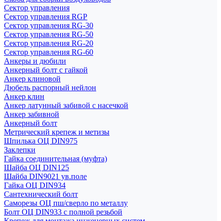
Сектор управления
Сектор управления RGP
Сектор управления RG-30
Сектор управления RG-50
Сектор управления RG-20
Сектор управления RG-60
Анкеры и дюбили
Анкерный болт с гайкой
Анкер клиновой
Дюбель распорный нейлон
Анкер клин
Анкер латунный забивой с насечкой
Анкер забивной
Анкерный болт
Метрический крепеж и метизы
Шпилька ОЦ DIN975
Заклепки
Гайка соединительная (муфта)
Шайба ОЦ DIN125
Шайба DIN9021 ув.поле
Гайка ОЦ DIN934
Сантехнический болт
Саморезы ОЦ пш/сверло по металлу
Болт ОЦ DIN933 с полной резьбой
Крепеж для монтажа инженерных систем