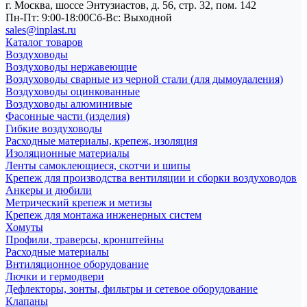
г. Москва, шоссе Энтузиастов, д. 56, стр. 32, пом. 142
Пн-Пт: 9:00-18:00
Cб-Вс: Выходной
sales@inplast.ru
Каталог товаров
Воздуховоды
Воздуховоды нержавеющие
Воздуховоды сварные из черной стали (для дымоудаления)
Воздуховоды оцинкованные
Воздуховоды алюминивые
Фасонные части (изделия)
Гибкие воздуховоды
Расходные материалы, крепеж, изоляция
Изоляционные материалы
Ленты самоклеющиеся, скотчи и шипы
Крепеж для производства вентиляции и сборки воздуховодов
Анкеры и дюбили
Метрический крепеж и метизы
Крепеж для монтажа инженерных систем
Хомуты
Профили, траверсы, кронштейны
Расходные материалы
Внтиляционное оборудование
Лючки и гермодвери
Дефлекторы, зонты, фильтры и сетевое оборудование
Клапаны