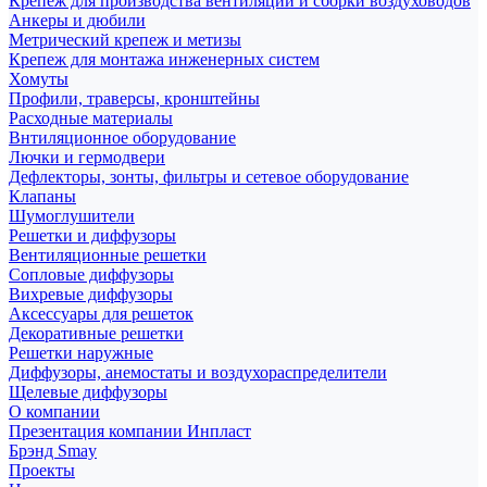
Крепеж для производства вентиляции и сборки воздуховодов
Анкеры и дюбили
Метрический крепеж и метизы
Крепеж для монтажа инженерных систем
Хомуты
Профили, траверсы, кронштейны
Расходные материалы
Внтиляционное оборудование
Лючки и гермодвери
Дефлекторы, зонты, фильтры и сетевое оборудование
Клапаны
Шумоглушители
Решетки и диффузоры
Вентиляционные решетки
Сопловые диффузоры
Вихревые диффузоры
Аксессуары для решеток
Декоративные решетки
Решетки наружные
Диффузоры, анемостаты и воздухораспределители
Щелевые диффузоры
О компании
Презентация компании Инпласт
Брэнд Smay
Проекты