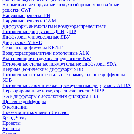
Алюминиевые наружные воздухозаборные жалюзийные
решетки CWP
Наружные решетки РН
Наружные решетки CWM
Диффузоры, анемостаты и воздухораспределители
Потолочные диффузоры ДПН, ДПР
Диффузоры универсальные ДВУ
Диффузоры VS/VE
Стальные диффузоры KK/KE
Воздухораспределители потолочные ALK
Вытесняющие воздухораспределители NW
Потолочные стальные прямоугольные диффузоры SDA
Веерные (конические) диффузоры SDR
Потолочные сетчатые стальные прямоугольные диффузоры
SDB
Потолочные алюминиевые прямоугольные диффузоры ALDA
Перфорированные воздухораспределители SDBP
NAF диффузоры с абсолютным фильтром Н13
Щелевые диффузоры
О компании
Презентация компании Инпласт
Брэнд Smay
Проекты
Новости
Скачать