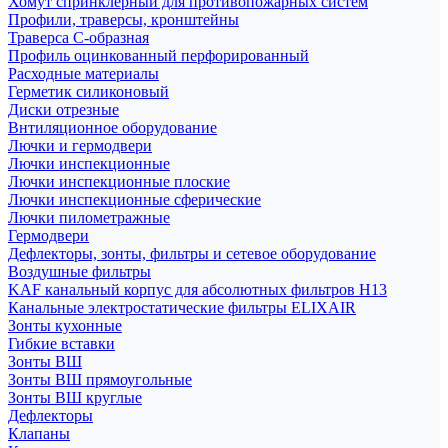
Хомут спринклерный для противопожарных систем
Профили, траверсы, кронштейны
Траверса С-образная
Профиль оцинкованный перфорированный
Расходные материалы
Герметик силиконовый
Диски отрезные
Внтиляционное оборудование
Лючки и гермодвери
Лючки инспекционные
Лючки инспекционные плоские
Лючки инспекционные сферические
Лючки пилометражные
Гермодвери
Дефлекторы, зонты, фильтры и сетевое оборудование
Воздушные фильтры
KAF канальный корпус для абсолютных фильтров H13
Канальные электростатические фильтры ELIXAIR
Зонты кухонные
Гибкие вставки
Зонты ВШ
Зонты ВШ прямоугольные
Зонты ВШ круглые
Дефлекторы
Клапаны