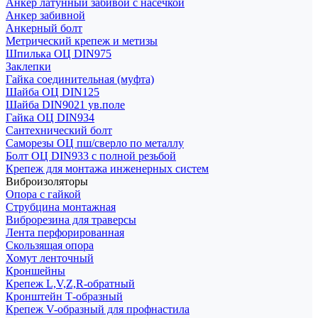
Анкер латунный забивой с насечкой
Анкер забивной
Анкерный болт
Метрический крепеж и метизы
Шпилька ОЦ DIN975
Заклепки
Гайка соединительная (муфта)
Шайба ОЦ DIN125
Шайба DIN9021 ув.поле
Гайка ОЦ DIN934
Сантехнический болт
Саморезы ОЦ пш/сверло по металлу
Болт ОЦ DIN933 с полной резьбой
Крепеж для монтажа инженерных систем
Виброизоляторы
Опора с гайкой
Струбцина монтажная
Виброрезина для траверсы
Лента перфорированная
Скользящая опора
Хомут ленточный
Кроншейны
Крепеж L,V,Z,R-обратный
Кронштейн Т-образный
Крепеж V-образный для профнастила