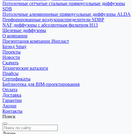
Потолочные сетчатые стальные прямоугольные диффузоры
SDB
Потолочные алюминиевые прямоугольные диффузоры ALDA
Перфорированные воздухораспределители SDBP
NAF диффузоры с абсолютным фильтром Н13
Щелевые диффузоры
О компании
Презентация компании Инпласт
Брэнд Smay
Проекты
Новости
Скачать
Технические каталоги
Прайсы
Сертификаты
Библиотека для BIM-проектирования
Оплата
Доставка
Гарантии
Акции
Контакты
Поиск
Логин