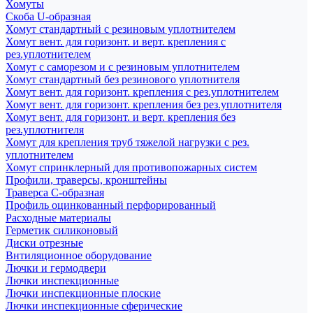
Хомуты
Скоба U-образная
Хомут стандартный с резиновым уплотнителем
Хомут вент. для горизонт. и верт. крепления с
рез.уплотнителем
Хомут с саморезом и с резиновым уплотнителем
Хомут стандартный без резинового уплотнителя
Хомут вент. для горизонт. крепления с рез.уплотнителем
Хомут вент. для горизонт. крепления без рез.уплотнителя
Хомут вент. для горизонт. и верт. крепления без
рез.уплотнителя
Хомут для крепления труб тяжелой нагрузки с рез.
уплотнителем
Хомут спринклерный для противопожарных систем
Профили, траверсы, кронштейны
Траверса С-образная
Профиль оцинкованный перфорированный
Расходные материалы
Герметик силиконовый
Диски отрезные
Внтиляционное оборудование
Лючки и гермодвери
Лючки инспекционные
Лючки инспекционные плоские
Лючки инспекционные сферические