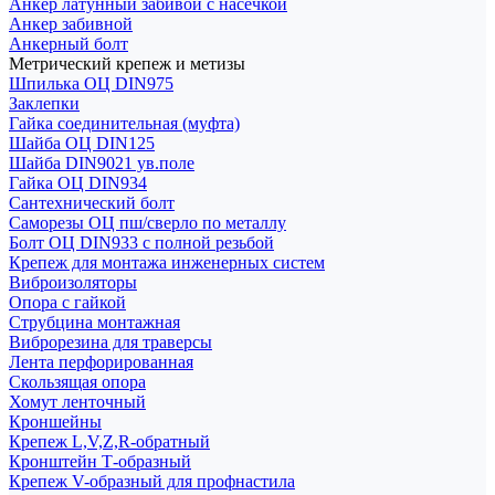
Анкер латунный забивой с насечкой
Анкер забивной
Анкерный болт
Метрический крепеж и метизы
Шпилька ОЦ DIN975
Заклепки
Гайка соединительная (муфта)
Шайба ОЦ DIN125
Шайба DIN9021 ув.поле
Гайка ОЦ DIN934
Сантехнический болт
Саморезы ОЦ пш/сверло по металлу
Болт ОЦ DIN933 с полной резьбой
Крепеж для монтажа инженерных систем
Виброизоляторы
Опора с гайкой
Струбцина монтажная
Виброрезина для траверсы
Лента перфорированная
Скользящая опора
Хомут ленточный
Кроншейны
Крепеж L,V,Z,R-обратный
Кронштейн Т-образный
Крепеж V-образный для профнастила