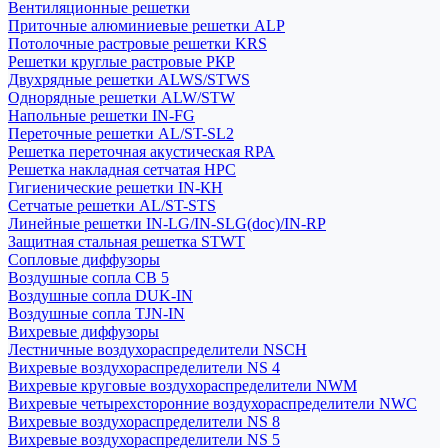
Вентиляционные решетки
Приточные алюминиевые решетки ALP
Потолочные растровые решетки KRS
Решетки круглые растровые РКР
Двухрядные решетки ALWS/STWS
Однорядные решетки ALW/STW
Напольные решетки IN-FG
Переточные решетки AL/ST-SL2
Решетка переточная акустическая RPA
Решетка накладная сетчатая НРС
Гигиенические решетки IN-КН
Сетчатые решетки AL/ST-STS
Линейные решетки IN-LG/IN-SLG(doc)/IN-RP
Защитная стальная решетка STWT
Сопловые диффузоры
Воздушные сопла СВ 5
Воздушные сопла DUK-IN
Воздушные сопла TJN-IN
Вихревые диффузоры
Лестничные воздухораспределители NSCH
Вихревые воздухораспределители NS 4
Вихревые круговые воздухораспределители NWM
Вихревые четырехсторонние воздухораспределители NWC
Вихревые воздухораспределители NS 8
Вихревые воздухораспределители NS 5