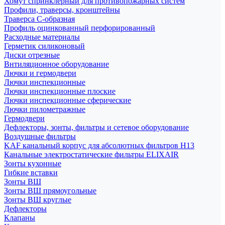
Хомут спринклерный для противопожарных систем
Профили, траверсы, кронштейны
Траверса С-образная
Профиль оцинкованный перфорированный
Расходные материалы
Герметик силиконовый
Диски отрезные
Внтиляционное оборудование
Лючки и гермодвери
Лючки инспекционные
Лючки инспекционные плоские
Лючки инспекционные сферические
Лючки пилометражные
Гермодвери
Дефлекторы, зонты, фильтры и сетевое оборудование
Воздушные фильтры
KAF канальный корпус для абсолютных фильтров H13
Канальные электростатические фильтры ELIXAIR
Зонты кухонные
Гибкие вставки
Зонты ВШ
Зонты ВШ прямоугольные
Зонты ВШ круглые
Дефлекторы
Клапаны