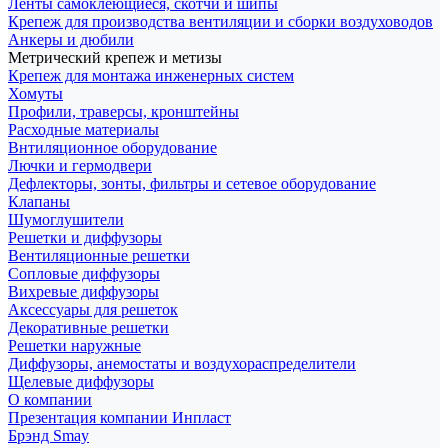
Ленты самоклеющиеся, скотчи и шипы
Крепеж для производства вентиляции и сборки воздуховодов
Анкеры и дюбили
Метрический крепеж и метизы
Крепеж для монтажа инженерных систем
Хомуты
Профили, траверсы, кронштейны
Расходные материалы
Внтиляционное оборудование
Лючки и гермодвери
Дефлекторы, зонты, фильтры и сетевое оборудование
Клапаны
Шумоглушители
Решетки и диффузоры
Вентиляционные решетки
Сопловые диффузоры
Вихревые диффузоры
Аксессуары для решеток
Декоративные решетки
Решетки наружные
Диффузоры, анемостаты и воздухораспределители
Щелевые диффузоры
О компании
Презентация компании Инпласт
Брэнд Smay