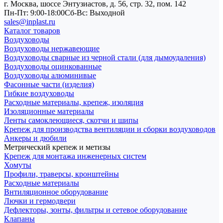
г. Москва, шоссе Энтузиастов, д. 56, стр. 32, пом. 142
Пн-Пт: 9:00-18:00
Cб-Вс: Выходной
sales@inplast.ru
Каталог товаров
Воздуховоды
Воздуховоды нержавеющие
Воздуховоды сварные из черной стали (для дымоудаления)
Воздуховоды оцинкованные
Воздуховоды алюминивые
Фасонные части (изделия)
Гибкие воздуховоды
Расходные материалы, крепеж, изоляция
Изоляционные материалы
Ленты самоклеющиеся, скотчи и шипы
Крепеж для производства вентиляции и сборки воздуховодов
Анкеры и дюбили
Метрический крепеж и метизы
Крепеж для монтажа инженерных систем
Хомуты
Профили, траверсы, кронштейны
Расходные материалы
Внтиляционное оборудование
Лючки и гермодвери
Дефлекторы, зонты, фильтры и сетевое оборудование
Клапаны