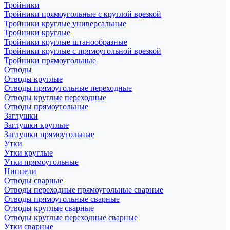
Тройники
Тройники прямоугольные с круглой врезкой
Тройники круглые универсальные
Тройники круглые
Тройники круглые штанообразные
Тройники круглые с прямоугольной врезкой
Тройники прямоугольные
Отводы
Отводы круглые
Отводы прямоугольные переходные
Отводы круглые переходные
Отводы прямоугольные
Заглушки
Заглушки круглые
Заглушки прямоугольные
Утки
Утки круглые
Утки прямоугольные
Ниппели
Отводы сварные
Отводы переходные прямоугольные сварные
Отводы прямоугольные сварные
Отводы круглые сварные
Отводы круглые переходные сварные
Утки сварные