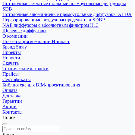
Потолочные сетчатые стальные прямоугольные диффузоры
SDB
Потолочные алюминиевые прямоугольные диффузоры ALDA
Перфорированные воздухораспределители SDBP
NAF диффузоры с абсолютным фильтром Н13
Щелевые диффузоры
О компании
Презентация компании Инпласт
Брэнд Smay
Проекты
Новости
Скачать
Технические каталоги
Прайсы
Сертификаты
Библиотека для BIM-проектирования
Оплата
Доставка
Гарантии
Акции
Контакты
Поиск
Логин