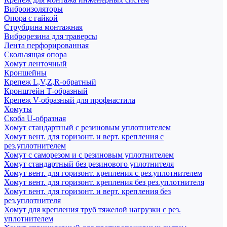
Виброизоляторы
Опора с гайкой
Струбцина монтажная
Виброрезина для траверсы
Лента перфорированная
Скользящая опора
Хомут ленточный
Кроншейны
Крепеж L,V,Z,R-обратный
Кронштейн Т-образный
Крепеж V-образный для профнастила
Хомуты
Скоба U-образная
Хомут стандартный с резиновым уплотнителем
Хомут вент. для горизонт. и верт. крепления с
рез.уплотнителем
Хомут с саморезом и с резиновым уплотнителем
Хомут стандартный без резинового уплотнителя
Хомут вент. для горизонт. крепления с рез.уплотнителем
Хомут вент. для горизонт. крепления без рез.уплотнителя
Хомут вент. для горизонт. и верт. крепления без
рез.уплотнителя
Хомут для крепления труб тяжелой нагрузки с рез.
уплотнителем