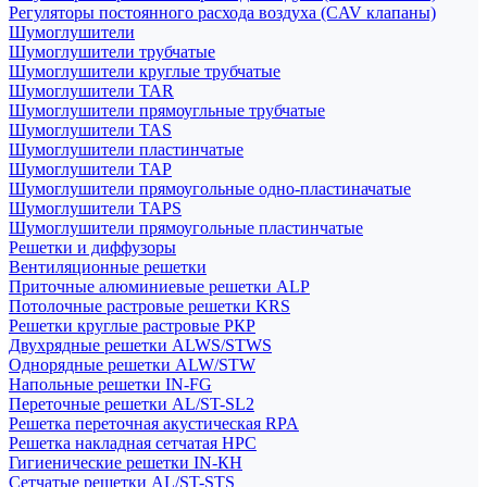
Регуляторы постоянного расхода воздуха (CAV клапаны)
Шумоглушители
Шумоглушители трубчатые
Шумоглушители круглые трубчатые
Шумоглушители TAR
Шумоглушители прямоугльные трубчатые
Шумоглушители TAS
Шумоглушители пластинчатые
Шумоглушители TAP
Шумоглушители прямоугольные одно-пластиначатые
Шумоглушители TAPS
Шумоглушители прямоугольные пластинчатые
Решетки и диффузоры
Вентиляционные решетки
Приточные алюминиевые решетки ALP
Потолочные растровые решетки KRS
Решетки круглые растровые РКР
Двухрядные решетки ALWS/STWS
Однорядные решетки ALW/STW
Напольные решетки IN-FG
Переточные решетки AL/ST-SL2
Решетка переточная акустическая RPA
Решетка накладная сетчатая НРС
Гигиенические решетки IN-КН
Сетчатые решетки AL/ST-STS