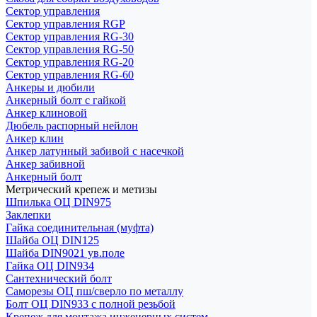
Сектор управления
Сектор управления RGP
Сектор управления RG-30
Сектор управления RG-50
Сектор управления RG-20
Сектор управления RG-60
Анкеры и дюбили
Анкерный болт с гайкой
Анкер клиновой
Дюбель распорный нейлон
Анкер клин
Анкер латунный забивой с насечкой
Анкер забивной
Анкерный болт
Метрический крепеж и метизы
Шпилька ОЦ DIN975
Заклепки
Гайка соединительная (муфта)
Шайба ОЦ DIN125
Шайба DIN9021 ув.поле
Гайка ОЦ DIN934
Сантехнический болт
Саморезы ОЦ пш/сверло по металлу
Болт ОЦ DIN933 с полной резьбой
Крепеж для монтажа инженерных систем