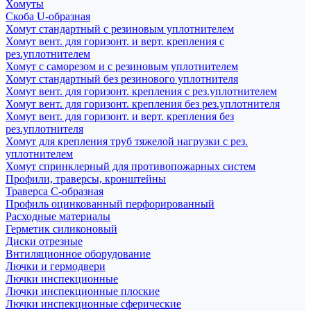
Хомуты
Скоба U-образная
Хомут стандартный с резиновым уплотнителем
Хомут вент. для горизонт. и верт. крепления с
рез.уплотнителем
Хомут с саморезом и с резиновым уплотнителем
Хомут стандартный без резинового уплотнителя
Хомут вент. для горизонт. крепления с рез.уплотнителем
Хомут вент. для горизонт. крепления без рез.уплотнителя
Хомут вент. для горизонт. и верт. крепления без
рез.уплотнителя
Хомут для крепления труб тяжелой нагрузки с рез.
уплотнителем
Хомут спринклерный для противопожарных систем
Профили, траверсы, кронштейны
Траверса С-образная
Профиль оцинкованный перфорированный
Расходные материалы
Герметик силиконовый
Диски отрезные
Внтиляционное оборудование
Лючки и гермодвери
Лючки инспекционные
Лючки инспекционные плоские
Лючки инспекционные сферические