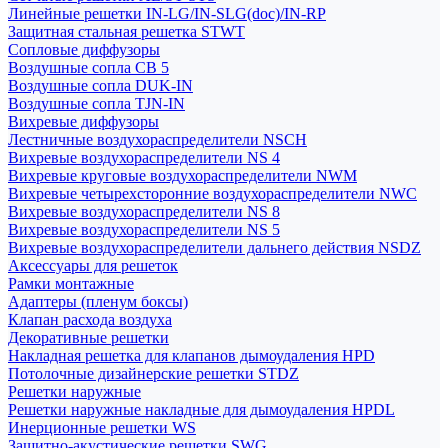
Линейные решетки IN-LG/IN-SLG(doc)/IN-RP
Защитная стальная решетка STWT
Сопловые диффузоры
Воздушные сопла СВ 5
Воздушные сопла DUK-IN
Воздушные сопла TJN-IN
Вихревые диффузоры
Лестничные воздухораспределители NSCH
Вихревые воздухораспределители NS 4
Вихревые круговые воздухораспределители NWM
Вихревые четырехсторонние воздухораспределители NWC
Вихревые воздухораспределители NS 8
Вихревые воздухораспределители NS 5
Вихревые воздухораспределители дальнего действия NSDZ
Аксессуары для решеток
Рамки монтажные
Адаптеры (пленум боксы)
Клапан расхода воздуха
Декоративные решетки
Накладная решетка для клапанов дымоудаления HPD
Потолочные дизайнерские решетки STDZ
Решетки наружные
Решетки наружные накладные для дымоудаления HPDL
Инерционные решетки WS
Защитно-акустические решетки SWG