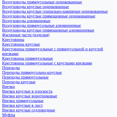
Воздуховоды прямоугольные оцинкованные
Воздуховоды круглые оцинкованные
Воздуховоды круглые спирально-навивные оцинкованные
Воздуховоды круглые прямошовные оцинкованные
Воздуховоды алюминивые
Воздуховоды прямоугольные алюминиевые
Воздуховоды круглые прямошовные алюминиевые
Фасонные части (изделия)
Крестовины
Крестовины круглые
Крестовины прямоугольные с прямоугольной и круглой
врезками
Крестовины прямоугольные
Крестовины прямоугольные с круглыми врезками
Переходы
Переходы прямоугольно-круглые
Переходы прямоугольные
Переходы круглые
Врезки
Врезки круглые в плоскость
Врезки круглые воротниковые
Врезки прямоугольные
Врезки круглые в лист
Врезки круглые седловидные
Муфты