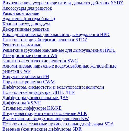
Вихревые воздухораспределители дальнего действия NSDZ
Аксессуары для решеток
Рамки монтажные
Адаптеры (пленум боксы)
Клапан расхода воздуха
Декоративные решетки
Накладная решетка для клапанов дымоудаления HPD
Потолочные дизайнерские решетки STDZ
Решетки наружные
Решетки наружные накладные для дымоудаления HPDL
Инерционные решетки WS
Защитно-акустические решетки SWG
Алюминиевые наружные воздухозаборные жалюзийные
решетки CWP
Наружные решетки РН
Наружные решетки CWM
Диффузоры, анемостаты и воздухораспределители
Потолочные диффузоры ДПН, ДПР
Диффузоры универсальные ДВУ
Диффузоры VS/VE
Стальные диффузоры KK/KE
Воздухораспределители потолочные ALK
Вытесняющие воздухораспределители NW
Потолочные стальные прямоугольные диффузоры SDA
Веерные (конические) диффузоры SDR