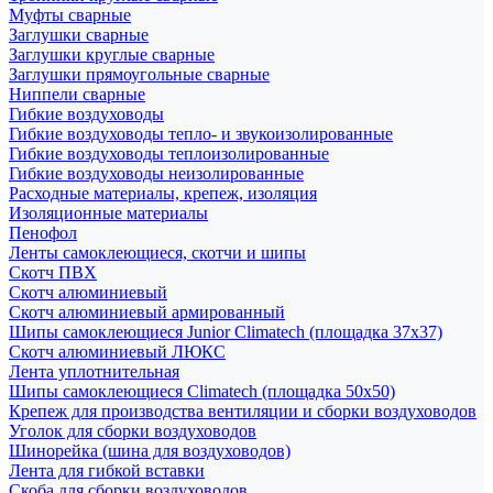
Муфты сварные
Заглушки сварные
Заглушки круглые сварные
Заглушки прямоугольные сварные
Ниппели сварные
Гибкие воздуховоды
Гибкие воздуховоды тепло- и звукоизолированные
Гибкие воздуховоды теплоизолированные
Гибкие воздуховоды неизолированные
Расходные материалы, крепеж, изоляция
Изоляционные материалы
Пенофол
Ленты самоклеющиеся, скотчи и шипы
Скотч ПВХ
Скотч алюминиевый
Скотч алюминиевый армированный
Шипы самоклеющиеся Junior Climatech (площадка 37х37)
Скотч алюминиевый ЛЮКС
Лента уплотнительная
Шипы самоклеющиеся Climatech (площадка 50х50)
Крепеж для производства вентиляции и сборки воздуховодов
Уголок для сборки воздуховодов
Шинорейка (шина для воздуховодов)
Лента для гибкой вставки
Скоба для сборки воздуховодов