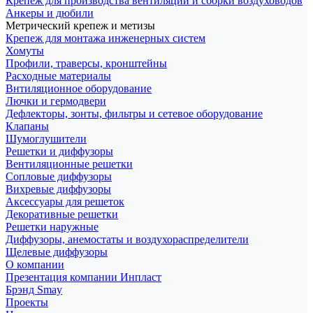
Крепеж для производства вентиляции и сборки воздуховодов
Анкеры и дюбили
Метрический крепеж и метизы
Крепеж для монтажа инженерных систем
Хомуты
Профили, траверсы, кронштейны
Расходные материалы
Внтиляционное оборудование
Лючки и гермодвери
Дефлекторы, зонты, фильтры и сетевое оборудование
Клапаны
Шумоглушители
Решетки и диффузоры
Вентиляционные решетки
Сопловые диффузоры
Вихревые диффузоры
Аксессуары для решеток
Декоративные решетки
Решетки наружные
Диффузоры, анемостаты и воздухораспределители
Щелевые диффузоры
О компании
Презентация компании Инпласт
Брэнд Smay
Проекты