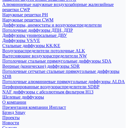
Алюминиевые наружные воздухозаборные жалюзийные
решетки CWP
Наружные решетки РН
Наружные решетки CWM
Диффузоры, анемостаты и воздухораспределители
Потолочные диффузоры ДПН, ДПР
Диффузоры универсальные ДВУ
Диффузоры VS/VE
Стальные диффузоры KK/KE
Воздухораспределители потолочные ALK
Вытесняющие воздухораспределители NW
Потолочные стальные прямоугольные диффузоры SDA
Веерные (конические) диффузоры SDR
Потолочные сетчатые стальные прямоугольные диффузоры
SDB
Потолочные алюминиевые прямоугольные диффузоры ALDA
Перфорированные воздухораспределители SDBP
NAF диффузоры с абсолютным фильтром Н13
Щелевые диффузоры
О компании
Презентация компании Инпласт
Брэнд Smay
Проекты
Новости
Скачать