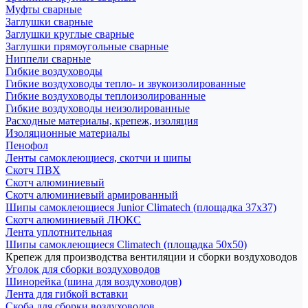
Муфты сварные
Заглушки сварные
Заглушки круглые сварные
Заглушки прямоугольные сварные
Ниппели сварные
Гибкие воздуховоды
Гибкие воздуховоды тепло- и звукоизолированные
Гибкие воздуховоды теплоизолированные
Гибкие воздуховоды неизолированные
Расходные материалы, крепеж, изоляция
Изоляционные материалы
Пенофол
Ленты самоклеющиеся, скотчи и шипы
Скотч ПВХ
Скотч алюминиевый
Скотч алюминиевый армированный
Шипы самоклеющиеся Junior Climatech (площадка 37х37)
Скотч алюминиевый ЛЮКС
Лента уплотнительная
Шипы самоклеющиеся Climatech (площадка 50х50)
Крепеж для производства вентиляции и сборки воздуховодов
Уголок для сборки воздуховодов
Шинорейка (шина для воздуховодов)
Лента для гибкой вставки
Скоба для сборки воздуховодов