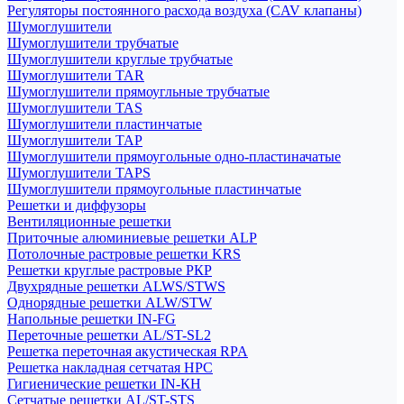
Регуляторы постоянного расхода воздуха (CAV клапаны)
Шумоглушители
Шумоглушители трубчатые
Шумоглушители круглые трубчатые
Шумоглушители TAR
Шумоглушители прямоугльные трубчатые
Шумоглушители TAS
Шумоглушители пластинчатые
Шумоглушители TAP
Шумоглушители прямоугольные одно-пластиначатые
Шумоглушители TAPS
Шумоглушители прямоугольные пластинчатые
Решетки и диффузоры
Вентиляционные решетки
Приточные алюминиевые решетки ALP
Потолочные растровые решетки KRS
Решетки круглые растровые РКР
Двухрядные решетки ALWS/STWS
Однорядные решетки ALW/STW
Напольные решетки IN-FG
Переточные решетки AL/ST-SL2
Решетка переточная акустическая RPA
Решетка накладная сетчатая НРС
Гигиенические решетки IN-КН
Сетчатые решетки AL/ST-STS