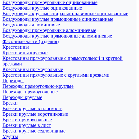
Воздуховоды прямоугольные оцинкованные
Воздуховоды круглые оцинкованные
Воздуховоды круглые спирально-навивные оцинкованные
Воздуховоды круглые прямошовные оцинкованные
Воздуховоды алюминивые
Воздуховоды прямоугольные алюминиевые
Воздуховоды круглые прямошовные алюминиевые
Фасонные части (изделия)
Крестовины
Крестовины круглые
Крестовины прямоугольные с прямоугольной и круглой
врезками
Крестовины прямоугольные
Крестовины прямоугольные с круглыми врезками
Переходы
Переходы прямоугольно-круглые
Переходы прямоугольные
Переходы круглые
Врезки
Врезки круглые в плоскость
Врезки круглые воротниковые
Врезки прямоугольные
Врезки круглые в лист
Врезки круглые седловидные
Муфты