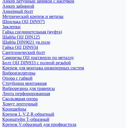
Анкер латунный забивой с насечкой
Анкер забивной
Анкерный болт
Метрический крепеж и метизы
Шпилька ОЦ DIN975
Заклепки
Гайка соединительная (муфта)
Шайба ОЦ DIN125
Шайба DIN9021 ув.поле
Гайка ОЦ DIN934
Сантехнический болт
Саморезы ОЦ пш/сверло по металлу
Болт ОЦ DIN933 с полной резьбой
Крепеж для монтажа инженерных систем
Виброизоляторы
Опора с гайкой
Струбцина монтажная
Виброрезина для траверсы
Лента перфорированная
Скользящая опора
Хомут ленточный
Кроншейны
Крепеж L,V,Z,R-обратный
Кронштейн Т-образный
Крепеж V-образный для профнастила