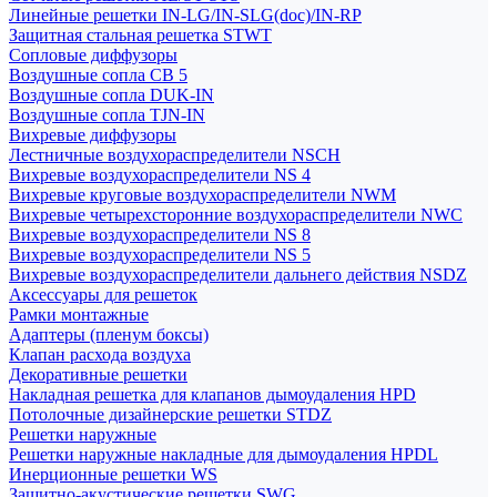
Линейные решетки IN-LG/IN-SLG(doc)/IN-RP
Защитная стальная решетка STWT
Сопловые диффузоры
Воздушные сопла СВ 5
Воздушные сопла DUK-IN
Воздушные сопла TJN-IN
Вихревые диффузоры
Лестничные воздухораспределители NSCH
Вихревые воздухораспределители NS 4
Вихревые круговые воздухораспределители NWM
Вихревые четырехсторонние воздухораспределители NWC
Вихревые воздухораспределители NS 8
Вихревые воздухораспределители NS 5
Вихревые воздухораспределители дальнего действия NSDZ
Аксессуары для решеток
Рамки монтажные
Адаптеры (пленум боксы)
Клапан расхода воздуха
Декоративные решетки
Накладная решетка для клапанов дымоудаления HPD
Потолочные дизайнерские решетки STDZ
Решетки наружные
Решетки наружные накладные для дымоудаления HPDL
Инерционные решетки WS
Защитно-акустические решетки SWG