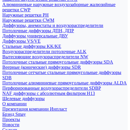
Алюминиевые наружные воздухозаборные жалюзийные
решетки CWP
Наружные решетки РН
Наружные решетки CWM
Диффузоры, анемостаты и воздухораспределители
Потолочные диффузоры ДПН, ДПР
Диффузоры универсальные ДВУ
Диффузоры VS/VE
Стальные диффузоры KK/KE
Воздухораспределители потолочные ALK
Вытесняющие воздухораспределители NW
Потолочные стальные прямоугольные диффузоры SDA
Веерные (конические) диффузоры SDR
Потолочные сетчатые стальные прямоугольные диффузоры
SDB
Потолочные алюминиевые прямоугольные диффузоры ALDA
Перфорированные воздухораспределители SDBP
NAF диффузоры с абсолютным фильтром Н13
Щелевые диффузоры
О компании
Презентация компании Инпласт
Брэнд Smay
Проекты
Новости
Скачать