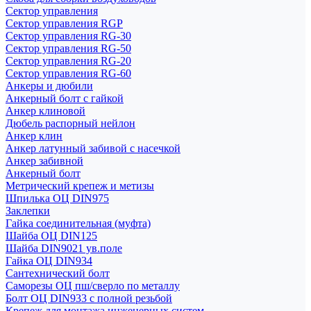
Сектор управления
Сектор управления RGP
Сектор управления RG-30
Сектор управления RG-50
Сектор управления RG-20
Сектор управления RG-60
Анкеры и дюбили
Анкерный болт с гайкой
Анкер клиновой
Дюбель распорный нейлон
Анкер клин
Анкер латунный забивой с насечкой
Анкер забивной
Анкерный болт
Метрический крепеж и метизы
Шпилька ОЦ DIN975
Заклепки
Гайка соединительная (муфта)
Шайба ОЦ DIN125
Шайба DIN9021 ув.поле
Гайка ОЦ DIN934
Сантехнический болт
Саморезы ОЦ пш/сверло по металлу
Болт ОЦ DIN933 с полной резьбой
Крепеж для монтажа инженерных систем