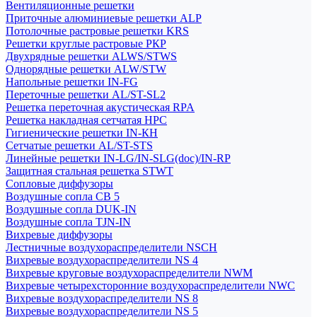
Вентиляционные решетки
Приточные алюминиевые решетки ALP
Потолочные растровые решетки KRS
Решетки круглые растровые РКР
Двухрядные решетки ALWS/STWS
Однорядные решетки ALW/STW
Напольные решетки IN-FG
Переточные решетки AL/ST-SL2
Решетка переточная акустическая RPA
Решетка накладная сетчатая НРС
Гигиенические решетки IN-КН
Сетчатые решетки AL/ST-STS
Линейные решетки IN-LG/IN-SLG(doc)/IN-RP
Защитная стальная решетка STWT
Сопловые диффузоры
Воздушные сопла СВ 5
Воздушные сопла DUK-IN
Воздушные сопла TJN-IN
Вихревые диффузоры
Лестничные воздухораспределители NSCH
Вихревые воздухораспределители NS 4
Вихревые круговые воздухораспределители NWM
Вихревые четырехсторонние воздухораспределители NWC
Вихревые воздухораспределители NS 8
Вихревые воздухораспределители NS 5