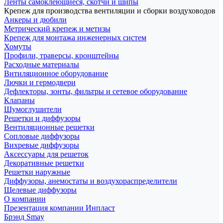
Ленты самоклеющиеся, скотчи и шипы
Крепеж для производства вентиляции и сборки воздуховодов
Анкеры и дюбили
Метрический крепеж и метизы
Крепеж для монтажа инженерных систем
Хомуты
Профили, траверсы, кронштейны
Расходные материалы
Внтиляционное оборудование
Лючки и гермодвери
Дефлекторы, зонты, фильтры и сетевое оборудование
Клапаны
Шумоглушители
Решетки и диффузоры
Вентиляционные решетки
Сопловые диффузоры
Вихревые диффузоры
Аксессуары для решеток
Декоративные решетки
Решетки наружные
Диффузоры, анемостаты и воздухораспределители
Щелевые диффузоры
О компании
Презентация компании Инпласт
Брэнд Smay