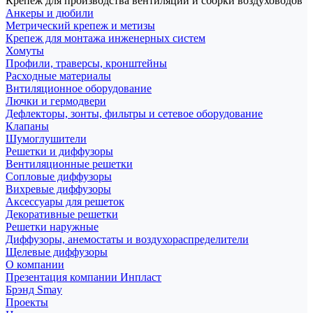
Крепеж для производства вентиляции и сборки воздуховодов
Анкеры и дюбили
Метрический крепеж и метизы
Крепеж для монтажа инженерных систем
Хомуты
Профили, траверсы, кронштейны
Расходные материалы
Внтиляционное оборудование
Лючки и гермодвери
Дефлекторы, зонты, фильтры и сетевое оборудование
Клапаны
Шумоглушители
Решетки и диффузоры
Вентиляционные решетки
Сопловые диффузоры
Вихревые диффузоры
Аксессуары для решеток
Декоративные решетки
Решетки наружные
Диффузоры, анемостаты и воздухораспределители
Щелевые диффузоры
О компании
Презентация компании Инпласт
Брэнд Smay
Проекты