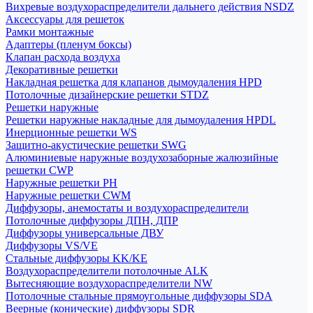
Вихревые воздухораспределители дальнего действия NSDZ
Аксессуары для решеток
Рамки монтажные
Адаптеры (пленум боксы)
Клапан расхода воздуха
Декоративные решетки
Накладная решетка для клапанов дымоудаления HPD
Потолочные дизайнерские решетки STDZ
Решетки наружные
Решетки наружные накладные для дымоудаления HPDL
Инерционные решетки WS
Защитно-акустические решетки SWG
Алюминиевые наружные воздухозаборные жалюзийные
решетки CWP
Наружные решетки РН
Наружные решетки CWM
Диффузоры, анемостаты и воздухораспределители
Потолочные диффузоры ДПН, ДПР
Диффузоры универсальные ДВУ
Диффузоры VS/VE
Стальные диффузоры KK/KE
Воздухораспределители потолочные ALK
Вытесняющие воздухораспределители NW
Потолочные стальные прямоугольные диффузоры SDA
Веерные (конические) диффузоры SDR