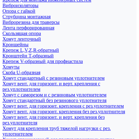
Виброизоляторы
Опора с гайкой
Струбцина монтажная
Виброрезина для траверсы
Лента перфорированная
Скользящая опора
Хомут ленточный
Кроншейны
Крепеж L,V,Z,R-обратный
Кронштейн Т-образный
Крепеж V-образный для профнастила
Хомуты
Скоба U-образная
Хомут стандартный с резиновым уплотнителем
Хомут вент. для горизонт. и верт. крепления с
рез.уплотнителем
Хомут с саморезом и с резиновым уплотнителем
Хомут стандартный без резинового уплотнителя
Хомут вент. для горизонт. крепления с рез.уплотнителем
Хомут вент. для горизонт. крепления без рез.уплотнителя
Хомут вент. для горизонт. и верт. крепления без
рез.уплотнителя
Хомут для крепления труб тяжелой нагрузки с рез.
уплотнителем