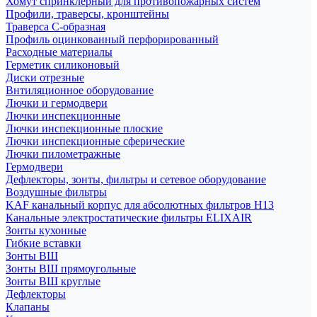
Хомут спринклерный для противопожарных систем
Профили, траверсы, кронштейны
Траверса С-образная
Профиль оцинкованный перфорированный
Расходные материалы
Герметик силиконовый
Диски отрезные
Внтиляционное оборудование
Лючки и гермодвери
Лючки инспекционные
Лючки инспекционные плоские
Лючки инспекционные сферические
Лючки пилометражные
Гермодвери
Дефлекторы, зонты, фильтры и сетевое оборудование
Воздушные фильтры
KAF канальный корпус для абсолютных фильтров H13
Канальные электростатические фильтры ELIXAIR
Зонты кухонные
Гибкие вставки
Зонты ВШ
Зонты ВШ прямоугольные
Зонты ВШ круглые
Дефлекторы
Клапаны