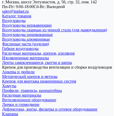
г. Москва, шоссе Энтузиастов, д. 56, стр. 32, пом. 142
Пн-Пт: 9:00-18:00
Cб-Вс: Выходной
sales@inplast.ru
Каталог товаров
Воздуховоды
Воздуховоды нержавеющие
Воздуховоды сварные из черной стали (для дымоудаления)
Воздуховоды оцинкованные
Воздуховоды алюминивые
Фасонные части (изделия)
Гибкие воздуховоды
Расходные материалы, крепеж, изоляция
Изоляционные материалы
Ленты самоклеющиеся, скотчи и шипы
Крепеж для производства вентиляции и сборки воздуховодов
Анкеры и дюбили
Метрический крепеж и метизы
Крепеж для монтажа инженерных систем
Хомуты
Профили, траверсы, кронштейны
Расходные материалы
Внтиляционное оборудование
Лючки и гермодвери
Дефлекторы, зонты, фильтры и сетевое оборудование
Клапаны