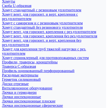
Хомуты
Скоба U-образная
Хомут стандартный с резиновым уплотнителем
Хомут вент. для горизонт. и верт. крепления с
рез.уплотнителем
Хомут с саморезом и с резиновым уплотнителем
Хомут стандартный без резинового уплотнителя
Хомут вент. для горизонт. крепления с рез.уплотнителем
Хомут вент. для горизонт. крепления без рез.уплотнителя
Хомут вент. для горизонт. и верт. крепления без
рез.уплотнителя
Хомут для крепления труб тяжелой нагрузки с рез.
уплотнителем
Хомут спринклерный для противопожарных систем
Профили, траверсы, кронштейны
Траверса С-образная
Профиль оцинкованный перфорированный
Расходные материалы
Герметик силиконовый
Диски отрезные
Внтиляционное оборудование
Лючки и гермодвери
Лючки инспекционные
Лючки инспекционные плоские
Лючки инспекционные сферические