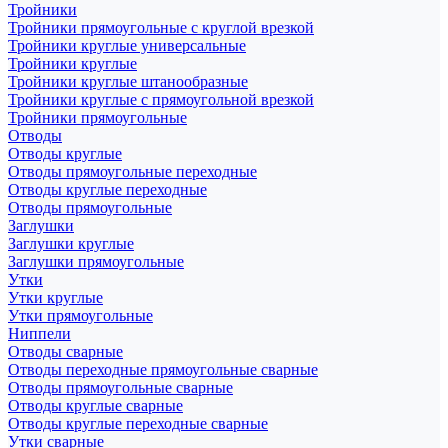
Тройники
Тройники прямоугольные с круглой врезкой
Тройники круглые универсальные
Тройники круглые
Тройники круглые штанообразные
Тройники круглые с прямоугольной врезкой
Тройники прямоугольные
Отводы
Отводы круглые
Отводы прямоугольные переходные
Отводы круглые переходные
Отводы прямоугольные
Заглушки
Заглушки круглые
Заглушки прямоугольные
Утки
Утки круглые
Утки прямоугольные
Ниппели
Отводы сварные
Отводы переходные прямоугольные сварные
Отводы прямоугольные сварные
Отводы круглые сварные
Отводы круглые переходные сварные
Утки сварные