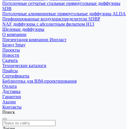
Потолочные сетчатые стальные прямоугольные диффузоры
SDB
Потолочные алюминиевые прямоугольные диффузоры ALDA
Перфорированные воздухораспределители SDBP
NAF диффузоры с абсолютным фильтром Н13
Щелевые диффузоры
О компании
Презентация компании Инпласт
Брэнд Smay
Проекты
Новости
Скачать
Технические каталоги
Прайсы
Сертификаты
Библиотека для BIM-проектирования
Оплата
Доставка
Гарантии
Акции
Контакты
Поиск
Логин