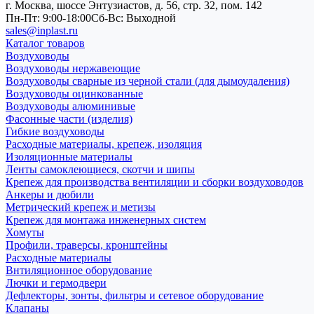
г. Москва, шоссе Энтузиастов, д. 56, стр. 32, пом. 142
Пн-Пт: 9:00-18:00
Cб-Вс: Выходной
sales@inplast.ru
Каталог товаров
Воздуховоды
Воздуховоды нержавеющие
Воздуховоды сварные из черной стали (для дымоудаления)
Воздуховоды оцинкованные
Воздуховоды алюминивые
Фасонные части (изделия)
Гибкие воздуховоды
Расходные материалы, крепеж, изоляция
Изоляционные материалы
Ленты самоклеющиеся, скотчи и шипы
Крепеж для производства вентиляции и сборки воздуховодов
Анкеры и дюбили
Метрический крепеж и метизы
Крепеж для монтажа инженерных систем
Хомуты
Профили, траверсы, кронштейны
Расходные материалы
Внтиляционное оборудование
Лючки и гермодвери
Дефлекторы, зонты, фильтры и сетевое оборудование
Клапаны