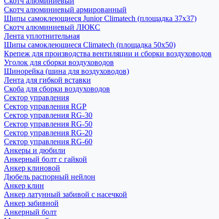
Скотч алюминиевый
Скотч алюминиевый армированный
Шипы самоклеющиеся Junior Climatech (площадка 37х37)
Скотч алюминиевый ЛЮКС
Лента уплотнительная
Шипы самоклеющиеся Climatech (площадка 50х50)
Крепеж для производства вентиляции и сборки воздуховодов
Уголок для сборки воздуховодов
Шинорейка (шина для воздуховодов)
Лента для гибкой вставки
Скоба для сборки воздуховодов
Сектор управления
Сектор управления RGP
Сектор управления RG-30
Сектор управления RG-50
Сектор управления RG-20
Сектор управления RG-60
Анкеры и дюбили
Анкерный болт с гайкой
Анкер клиновой
Дюбель распорный нейлон
Анкер клин
Анкер латунный забивой с насечкой
Анкер забивной
Анкерный болт