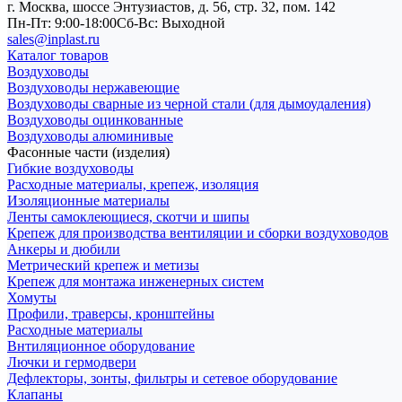
г. Москва, шоссе Энтузиастов, д. 56, стр. 32, пом. 142
Пн-Пт: 9:00-18:00
Cб-Вс: Выходной
sales@inplast.ru
Каталог товаров
Воздуховоды
Воздуховоды нержавеющие
Воздуховоды сварные из черной стали (для дымоудаления)
Воздуховоды оцинкованные
Воздуховоды алюминивые
Фасонные части (изделия)
Гибкие воздуховоды
Расходные материалы, крепеж, изоляция
Изоляционные материалы
Ленты самоклеющиеся, скотчи и шипы
Крепеж для производства вентиляции и сборки воздуховодов
Анкеры и дюбили
Метрический крепеж и метизы
Крепеж для монтажа инженерных систем
Хомуты
Профили, траверсы, кронштейны
Расходные материалы
Внтиляционное оборудование
Лючки и гермодвери
Дефлекторы, зонты, фильтры и сетевое оборудование
Клапаны