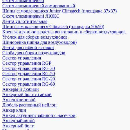
Скотч алюминиевый
Скотч алюминиевый армированный
Шипы самоклеющиеся Junior Climatech (площадка 37х37)
Скотч алюминиевый ЛЮКС
Лента уплотнительная
Шипы самоклеющиеся Climatech (площадка 50х50)
Крепеж для производства вентиляции и сборки воздуховодов
Уголок для сборки воздуховодов
Шинорейка (шина для воздуховодов)
Лента для гибкой вставки
Скоба для сборки воздуховодов
Сектор управления
Сектор управления RGP
Сектор управления RG-30
Сектор управления RG-50
Сектор управления RG-20
Сектор управления RG-60
Анкеры и дюбили
Анкерный болт с гайкой
Анкер клиновой
Дюбель распорный нейлон
Анкер клин
Анкер латунный забивой с насечкой
Анкер забивной
Анкерный болт