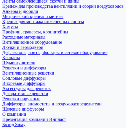
Ленты самоклеющиеся, скотчи и шипы
Крепеж для производства вентиляции и сборки воздуховодов
Анкеры и дюбили
Метрический крепеж и метизы
Крепеж для монтажа инженерных систем
Хомуты
Профили, траверсы, кронштейны
Расходные материалы
Внтиляционное оборудование
Лючки и гермодвери
Дефлекторы, зонты, фильтры и сетевое оборудование
Клапаны
Шумоглушители
Решетки и диффузоры
Вентиляционные решетки
Сопловые диффузоры
Вихревые диффузоры
Аксессуары для решеток
Декоративные решетки
Решетки наружные
Диффузоры, анемостаты и воздухораспределители
Щелевые диффузоры
О компании
Презентация компании Инпласт
Брэнд Smay