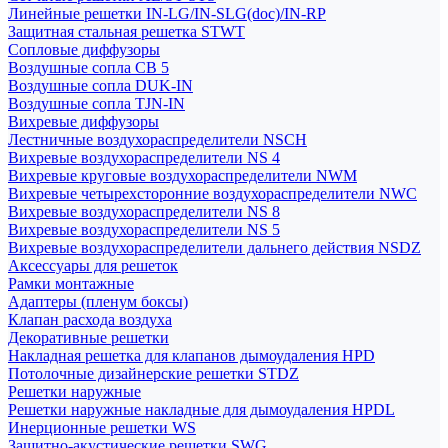
Линейные решетки IN-LG/IN-SLG(doc)/IN-RP
Защитная стальная решетка STWT
Сопловые диффузоры
Воздушные сопла СВ 5
Воздушные сопла DUK-IN
Воздушные сопла TJN-IN
Вихревые диффузоры
Лестничные воздухораспределители NSCH
Вихревые воздухораспределители NS 4
Вихревые круговые воздухораспределители NWM
Вихревые четырехсторонние воздухораспределители NWC
Вихревые воздухораспределители NS 8
Вихревые воздухораспределители NS 5
Вихревые воздухораспределители дальнего действия NSDZ
Аксессуары для решеток
Рамки монтажные
Адаптеры (пленум боксы)
Клапан расхода воздуха
Декоративные решетки
Накладная решетка для клапанов дымоудаления HPD
Потолочные дизайнерские решетки STDZ
Решетки наружные
Решетки наружные накладные для дымоудаления HPDL
Инерционные решетки WS
Защитно-акустические решетки SWG