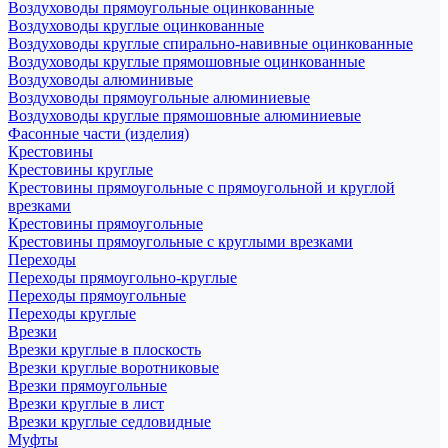
Воздуховоды прямоугольные оцинкованные
Воздуховоды круглые оцинкованные
Воздуховоды круглые спирально-навивные оцинкованные
Воздуховоды круглые прямошовные оцинкованные
Воздуховоды алюминивые
Воздуховоды прямоугольные алюминиевые
Воздуховоды круглые прямошовные алюминиевые
Фасонные части (изделия)
Крестовины
Крестовины круглые
Крестовины прямоугольные с прямоугольной и круглой
врезками
Крестовины прямоугольные
Крестовины прямоугольные с круглыми врезками
Переходы
Переходы прямоугольно-круглые
Переходы прямоугольные
Переходы круглые
Врезки
Врезки круглые в плоскость
Врезки круглые воротниковые
Врезки прямоугольные
Врезки круглые в лист
Врезки круглые седловидные
Муфты