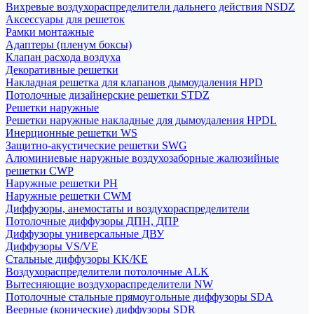
Вихревые воздухораспределители дальнего действия NSDZ
Аксессуары для решеток
Рамки монтажные
Адаптеры (пленум боксы)
Клапан расхода воздуха
Декоративные решетки
Накладная решетка для клапанов дымоудаления HPD
Потолочные дизайнерские решетки STDZ
Решетки наружные
Решетки наружные накладные для дымоудаления HPDL
Инерционные решетки WS
Защитно-акустические решетки SWG
Алюминиевые наружные воздухозаборные жалюзийные
решетки CWP
Наружные решетки РН
Наружные решетки CWM
Диффузоры, анемостаты и воздухораспределители
Потолочные диффузоры ДПН, ДПР
Диффузоры универсальные ДВУ
Диффузоры VS/VE
Стальные диффузоры KK/KE
Воздухораспределители потолочные ALK
Вытесняющие воздухораспределители NW
Потолочные стальные прямоугольные диффузоры SDA
Веерные (конические) диффузоры SDR