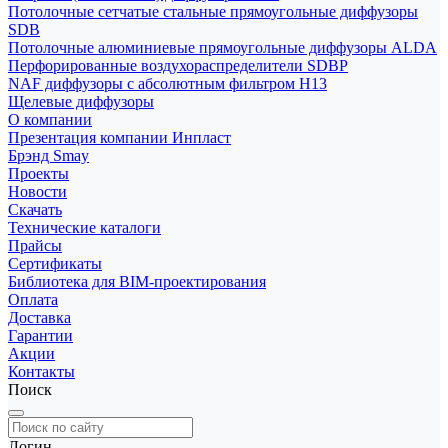
Потолочные сетчатые стальные прямоугольные диффузоры
SDB
Потолочные алюминиевые прямоугольные диффузоры ALDA
Перфорированные воздухораспределители SDBP
NAF диффузоры с абсолютным фильтром Н13
Щелевые диффузоры
О компании
Презентация компании Инпласт
Брэнд Smay
Проекты
Новости
Скачать
Технические каталоги
Прайсы
Сертификаты
Библиотека для BIM-проектирования
Оплата
Доставка
Гарантии
Акции
Контакты
Поиск
Логин