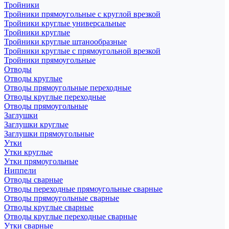
Тройники
Тройники прямоугольные с круглой врезкой
Тройники круглые универсальные
Тройники круглые
Тройники круглые штанообразные
Тройники круглые с прямоугольной врезкой
Тройники прямоугольные
Отводы
Отводы круглые
Отводы прямоугольные переходные
Отводы круглые переходные
Отводы прямоугольные
Заглушки
Заглушки круглые
Заглушки прямоугольные
Утки
Утки круглые
Утки прямоугольные
Ниппели
Отводы сварные
Отводы переходные прямоугольные сварные
Отводы прямоугольные сварные
Отводы круглые сварные
Отводы круглые переходные сварные
Утки сварные