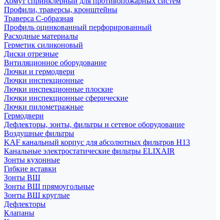
Хомут спринклерный для противопожарных систем
Профили, траверсы, кронштейны
Траверса С-образная
Профиль оцинкованный перфорированный
Расходные материалы
Герметик силиконовый
Диски отрезные
Внтиляционное оборудование
Лючки и гермодвери
Лючки инспекционные
Лючки инспекционные плоские
Лючки инспекционные сферические
Лючки пилометражные
Гермодвери
Дефлекторы, зонты, фильтры и сетевое оборудование
Воздушные фильтры
KAF канальный корпус для абсолютных фильтров H13
Канальные электростатические фильтры ELIXAIR
Зонты кухонные
Гибкие вставки
Зонты ВШ
Зонты ВШ прямоугольные
Зонты ВШ круглые
Дефлекторы
Клапаны