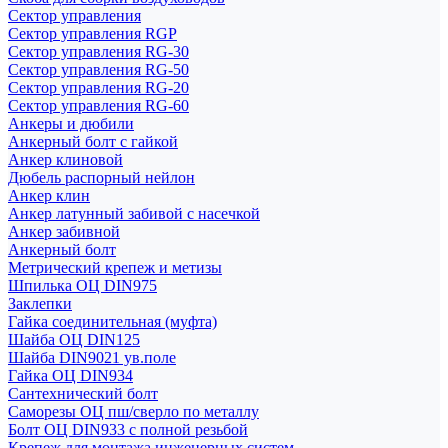
Сектор управления
Сектор управления RGP
Сектор управления RG-30
Сектор управления RG-50
Сектор управления RG-20
Сектор управления RG-60
Анкеры и дюбили
Анкерный болт с гайкой
Анкер клиновой
Дюбель распорный нейлон
Анкер клин
Анкер латунный забивой с насечкой
Анкер забивной
Анкерный болт
Метрический крепеж и метизы
Шпилька ОЦ DIN975
Заклепки
Гайка соединительная (муфта)
Шайба ОЦ DIN125
Шайба DIN9021 ув.поле
Гайка ОЦ DIN934
Сантехнический болт
Саморезы ОЦ пш/сверло по металлу
Болт ОЦ DIN933 с полной резьбой
Крепеж для монтажа инженерных систем