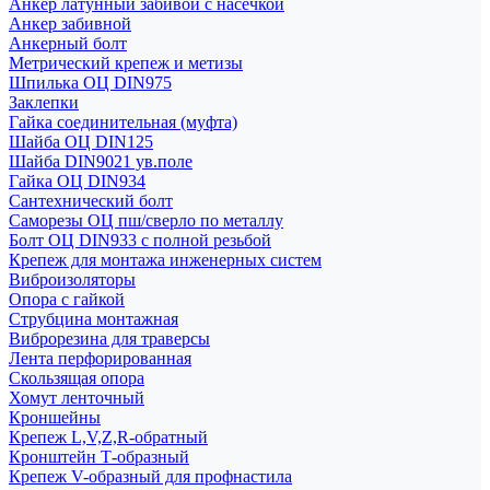
Анкер латунный забивой с насечкой
Анкер забивной
Анкерный болт
Метрический крепеж и метизы
Шпилька ОЦ DIN975
Заклепки
Гайка соединительная (муфта)
Шайба ОЦ DIN125
Шайба DIN9021 ув.поле
Гайка ОЦ DIN934
Сантехнический болт
Саморезы ОЦ пш/сверло по металлу
Болт ОЦ DIN933 с полной резьбой
Крепеж для монтажа инженерных систем
Виброизоляторы
Опора с гайкой
Струбцина монтажная
Виброрезина для траверсы
Лента перфорированная
Скользящая опора
Хомут ленточный
Кроншейны
Крепеж L,V,Z,R-обратный
Кронштейн Т-образный
Крепеж V-образный для профнастила