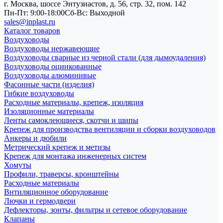
г. Москва, шоссе Энтузиастов, д. 56, стр. 32, пом. 142
Пн-Пт: 9:00-18:00
Cб-Вс: Выходной
sales@inplast.ru
Каталог товаров
Воздуховоды
Воздуховоды нержавеющие
Воздуховоды сварные из черной стали (для дымоудаления)
Воздуховоды оцинкованные
Воздуховоды алюминивые
Фасонные части (изделия)
Гибкие воздуховоды
Расходные материалы, крепеж, изоляция
Изоляционные материалы
Ленты самоклеющиеся, скотчи и шипы
Крепеж для производства вентиляции и сборки воздуховодов
Анкеры и дюбили
Метрический крепеж и метизы
Крепеж для монтажа инженерных систем
Хомуты
Профили, траверсы, кронштейны
Расходные материалы
Внтиляционное оборудование
Лючки и гермодвери
Дефлекторы, зонты, фильтры и сетевое оборудование
Клапаны