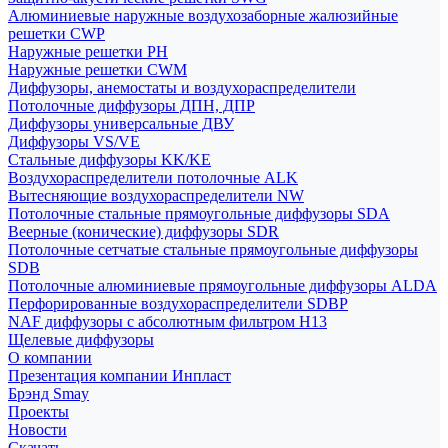
Алюминиевые наружные воздухозаборные жалюзийные
решетки CWP
Наружные решетки РН
Наружные решетки CWM
Диффузоры, анемостаты и воздухораспределители
Потолочные диффузоры ДПН, ДПР
Диффузоры универсальные ДВУ
Диффузоры VS/VE
Стальные диффузоры KK/KE
Воздухораспределители потолочные ALK
Вытесняющие воздухораспределители NW
Потолочные стальные прямоугольные диффузоры SDA
Веерные (конические) диффузоры SDR
Потолочные сетчатые стальные прямоугольные диффузоры
SDB
Потолочные алюминиевые прямоугольные диффузоры ALDA
Перфорированные воздухораспределители SDBP
NAF диффузоры с абсолютным фильтром Н13
Щелевые диффузоры
О компании
Презентация компании Инпласт
Брэнд Smay
Проекты
Новости
Скачать