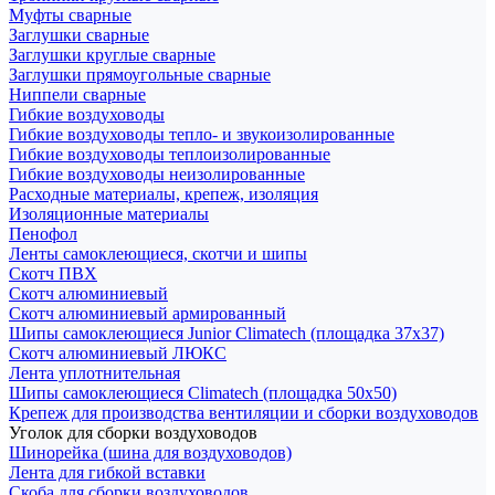
Муфты сварные
Заглушки сварные
Заглушки круглые сварные
Заглушки прямоугольные сварные
Ниппели сварные
Гибкие воздуховоды
Гибкие воздуховоды тепло- и звукоизолированные
Гибкие воздуховоды теплоизолированные
Гибкие воздуховоды неизолированные
Расходные материалы, крепеж, изоляция
Изоляционные материалы
Пенофол
Ленты самоклеющиеся, скотчи и шипы
Скотч ПВХ
Скотч алюминиевый
Скотч алюминиевый армированный
Шипы самоклеющиеся Junior Climatech (площадка 37х37)
Скотч алюминиевый ЛЮКС
Лента уплотнительная
Шипы самоклеющиеся Climatech (площадка 50х50)
Крепеж для производства вентиляции и сборки воздуховодов
Уголок для сборки воздуховодов
Шинорейка (шина для воздуховодов)
Лента для гибкой вставки
Скоба для сборки воздуховодов