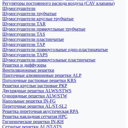
Регуляторы постоянного расхода воздуха (CAV клапаны)
Шумоглушители
Шумоглушители трубчатые
Шумоглушители круглые трубчатые
Шумоглушители TAR
Шумоглушители прямоугльные трубчатые
Шумоглушители TAS
Шумоглушители пластинчатые
Шумоглушители TAP
Шумоглушители прямоугольные одно-пластиначатые
Шумоглушители TAPS
Шумоглушители прямоугольные пластинчатые
Решетки и диффузоры
Вентиляционные решетки
Приточные алюминиевые решетки ALP
Потолочные растровые решетки KRS
Решетки круглые растровые РКР
Двухрядные решетки ALWS/STWS
Однорядные решетки ALW/STW
Напольные решетки IN-FG
Переточные решетки AL/ST-SL2
Решетка переточная акустическая RPA
Решетка накладная сетчатая НРС
Гигиенические решетки IN-КН
Сетчатые решетки AL/ST-STS