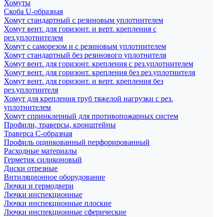
Хомуты
Скоба U-образная
Хомут стандартный с резиновым уплотнителем
Хомут вент. для горизонт. и верт. крепления с
рез.уплотнителем
Хомут с саморезом и с резиновым уплотнителем
Хомут стандартный без резинового уплотнителя
Хомут вент. для горизонт. крепления с рез.уплотнителем
Хомут вент. для горизонт. крепления без рез.уплотнителя
Хомут вент. для горизонт. и верт. крепления без
рез.уплотнителя
Хомут для крепления труб тяжелой нагрузки с рез.
уплотнителем
Хомут спринклерный для противопожарных систем
Профили, траверсы, кронштейны
Траверса С-образная
Профиль оцинкованный перфорированный
Расходные материалы
Герметик силиконовый
Диски отрезные
Внтиляционное оборудование
Лючки и гермодвери
Лючки инспекционные
Лючки инспекционные плоские
Лючки инспекционные сферические