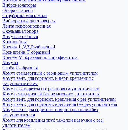
Виброизоляторы
Опора с гайкой
Струбцина монтажная
Виброрезина для траверсы
Лента перфорированная
Скользящая опора
Хомут ленточный
Кроншейны
Крепеж L,V,Z,R-обратный
Кронштейн Т-образный
Крепеж V-образный для профнастила
Хомуты
Скоба U-образная
Хомут стандартный с резиновым уплотнителем
Хомут вент. для горизонт. и верт. крепления с
рез.уплотнителем
Хомут с саморезом и с резиновым уплотнителем
Хомут стандартный без резинового уплотнителя
Хомут вент. для горизонт. крепления с рез.уплотнителем
Хомут вент. для горизонт. крепления без рез.уплотнителя
Хомут вент. для горизонт. и верт. крепления без
рез.уплотнителя
Хомут для крепления труб тяжелой нагрузки с рез.
уплотнителем