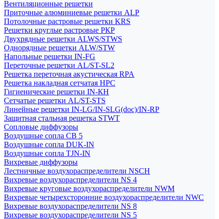
Вентиляционные решетки
Приточные алюминиевые решетки ALP
Потолочные растровые решетки KRS
Решетки круглые растровые РКР
Двухрядные решетки ALWS/STWS
Однорядные решетки ALW/STW
Напольные решетки IN-FG
Переточные решетки AL/ST-SL2
Решетка переточная акустическая RPA
Решетка накладная сетчатая НРС
Гигиенические решетки IN-КН
Сетчатые решетки AL/ST-STS
Линейные решетки IN-LG/IN-SLG(doc)/IN-RP
Защитная стальная решетка STWT
Сопловые диффузоры
Воздушные сопла СВ 5
Воздушные сопла DUK-IN
Воздушные сопла TJN-IN
Вихревые диффузоры
Лестничные воздухораспределители NSCH
Вихревые воздухораспределители NS 4
Вихревые круговые воздухораспределители NWM
Вихревые четырехсторонние воздухораспределители NWC
Вихревые воздухораспределители NS 8
Вихревые воздухораспределители NS 5