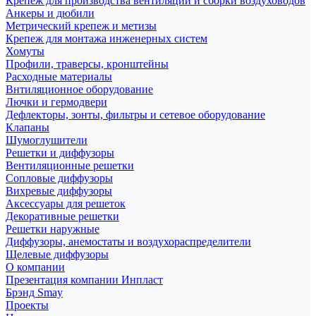
Крепеж для производства вентиляции и сборки воздуховодов
Анкеры и дюбили
Метрический крепеж и метизы
Крепеж для монтажа инженерных систем
Хомуты
Профили, траверсы, кронштейны
Расходные материалы
Внтиляционное оборудование
Лючки и гермодвери
Дефлекторы, зонты, фильтры и сетевое оборудование
Клапаны
Шумоглушители
Решетки и диффузоры
Вентиляционные решетки
Сопловые диффузоры
Вихревые диффузоры
Аксессуары для решеток
Декоративные решетки
Решетки наружные
Диффузоры, анемостаты и воздухораспределители
Щелевые диффузоры
О компании
Презентация компании Инпласт
Брэнд Smay
Проекты