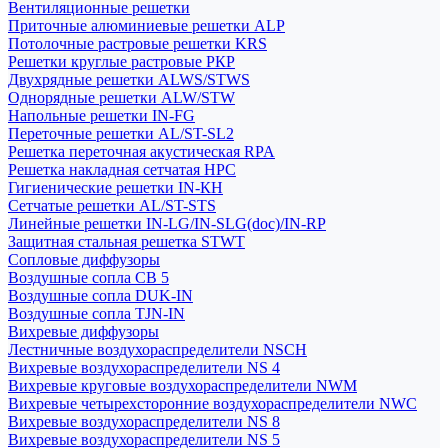
Вентиляционные решетки
Приточные алюминиевые решетки ALP
Потолочные растровые решетки KRS
Решетки круглые растровые РКР
Двухрядные решетки ALWS/STWS
Однорядные решетки ALW/STW
Напольные решетки IN-FG
Переточные решетки AL/ST-SL2
Решетка переточная акустическая RPA
Решетка накладная сетчатая НРС
Гигиенические решетки IN-КН
Сетчатые решетки AL/ST-STS
Линейные решетки IN-LG/IN-SLG(doc)/IN-RP
Защитная стальная решетка STWT
Сопловые диффузоры
Воздушные сопла СВ 5
Воздушные сопла DUK-IN
Воздушные сопла TJN-IN
Вихревые диффузоры
Лестничные воздухораспределители NSCH
Вихревые воздухораспределители NS 4
Вихревые круговые воздухораспределители NWM
Вихревые четырехсторонние воздухораспределители NWC
Вихревые воздухораспределители NS 8
Вихревые воздухораспределители NS 5