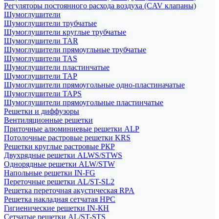
Регуляторы постоянного расхода воздуха (CAV клапаны)
Шумоглушители
Шумоглушители трубчатые
Шумоглушители круглые трубчатые
Шумоглушители TAR
Шумоглушители прямоугльные трубчатые
Шумоглушители TAS
Шумоглушители пластинчатые
Шумоглушители TAP
Шумоглушители прямоугольные одно-пластиначатые
Шумоглушители TAPS
Шумоглушители прямоугольные пластинчатые
Решетки и диффузоры
Вентиляционные решетки
Приточные алюминиевые решетки ALP
Потолочные растровые решетки KRS
Решетки круглые растровые РКР
Двухрядные решетки ALWS/STWS
Однорядные решетки ALW/STW
Напольные решетки IN-FG
Переточные решетки AL/ST-SL2
Решетка переточная акустическая RPA
Решетка накладная сетчатая НРС
Гигиенические решетки IN-КН
Сетчатые решетки AL/ST-STS