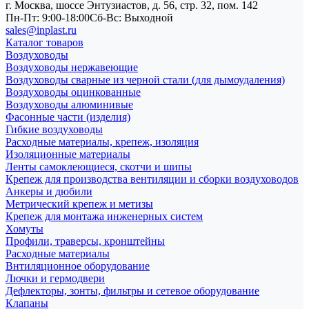
г. Москва, шоссе Энтузиастов, д. 56, стр. 32, пом. 142
Пн-Пт: 9:00-18:00
Cб-Вс: Выходной
sales@inplast.ru
Каталог товаров
Воздуховоды
Воздуховоды нержавеющие
Воздуховоды сварные из черной стали (для дымоудаления)
Воздуховоды оцинкованные
Воздуховоды алюминивые
Фасонные части (изделия)
Гибкие воздуховоды
Расходные материалы, крепеж, изоляция
Изоляционные материалы
Ленты самоклеющиеся, скотчи и шипы
Крепеж для производства вентиляции и сборки воздуховодов
Анкеры и дюбили
Метрический крепеж и метизы
Крепеж для монтажа инженерных систем
Хомуты
Профили, траверсы, кронштейны
Расходные материалы
Внтиляционное оборудование
Лючки и гермодвери
Дефлекторы, зонты, фильтры и сетевое оборудование
Клапаны