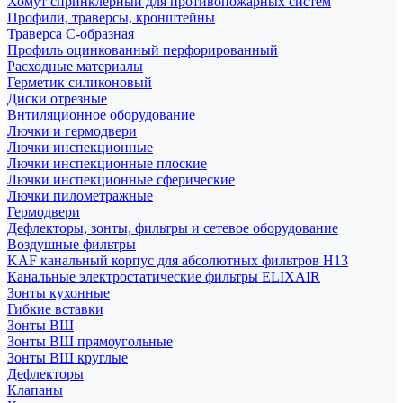
Хомут спринклерный для противопожарных систем
Профили, траверсы, кронштейны
Траверса С-образная
Профиль оцинкованный перфорированный
Расходные материалы
Герметик силиконовый
Диски отрезные
Внтиляционное оборудование
Лючки и гермодвери
Лючки инспекционные
Лючки инспекционные плоские
Лючки инспекционные сферические
Лючки пилометражные
Гермодвери
Дефлекторы, зонты, фильтры и сетевое оборудование
Воздушные фильтры
KAF канальный корпус для абсолютных фильтров H13
Канальные электростатические фильтры ELIXAIR
Зонты кухонные
Гибкие вставки
Зонты ВШ
Зонты ВШ прямоугольные
Зонты ВШ круглые
Дефлекторы
Клапаны