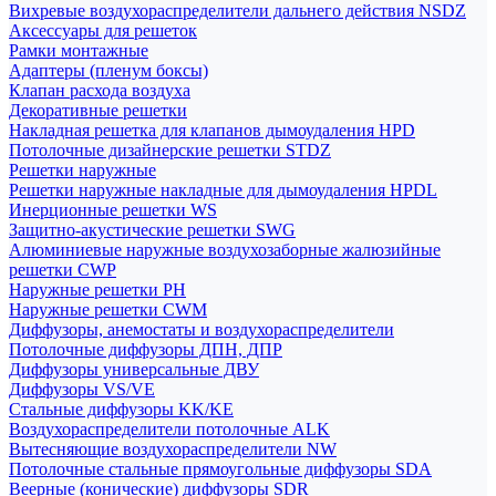
Вихревые воздухораспределители дальнего действия NSDZ
Аксессуары для решеток
Рамки монтажные
Адаптеры (пленум боксы)
Клапан расхода воздуха
Декоративные решетки
Накладная решетка для клапанов дымоудаления HPD
Потолочные дизайнерские решетки STDZ
Решетки наружные
Решетки наружные накладные для дымоудаления HPDL
Инерционные решетки WS
Защитно-акустические решетки SWG
Алюминиевые наружные воздухозаборные жалюзийные
решетки CWP
Наружные решетки РН
Наружные решетки CWM
Диффузоры, анемостаты и воздухораспределители
Потолочные диффузоры ДПН, ДПР
Диффузоры универсальные ДВУ
Диффузоры VS/VE
Стальные диффузоры KK/KE
Воздухораспределители потолочные ALK
Вытесняющие воздухораспределители NW
Потолочные стальные прямоугольные диффузоры SDA
Веерные (конические) диффузоры SDR