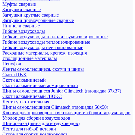
Муфты сварные
Заглушки сварные
Заглушки круглые сварные
Заглушки прямоугольные сварные
Ниппели сварные
Гибкие воздуховоды
Гибкие воздуховоды тепло- и звукоизолированные
Гибкие воздуховоды теплоизолированные
Гибкие воздуховоды неизолированные
Расходные материалы, крепеж, изоляция
Изоляционные материалы
Пенофол
Ленты самоклеющиеся, скотчи и шипы
Скотч ПВХ
Скотч алюминиевый
Скотч алюминиевый армированный
Шипы самоклеющиеся Junior Climatech (площадка 37х37)
Скотч алюминиевый ЛЮКС
Лента уплотнительная
Шипы самоклеющиеся Climatech (площадка 50х50)
Крепеж для производства вентиляции и сборки воздуховодов
Уголок для сборки воздуховодов
Шинорейка (шина для воздуховодов)
Лента для гибкой вставки
Скоба для сборки воздуховодов