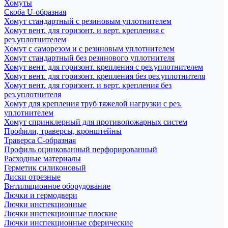
Хомуты
Скоба U-образная
Хомут стандартный с резиновым уплотнителем
Хомут вент. для горизонт. и верт. крепления с
рез.уплотнителем
Хомут с саморезом и с резиновым уплотнителем
Хомут стандартный без резинового уплотнителя
Хомут вент. для горизонт. крепления с рез.уплотнителем
Хомут вент. для горизонт. крепления без рез.уплотнителя
Хомут вент. для горизонт. и верт. крепления без
рез.уплотнителя
Хомут для крепления труб тяжелой нагрузки с рез.
уплотнителем
Хомут спринклерный для противопожарных систем
Профили, траверсы, кронштейны
Траверса С-образная
Профиль оцинкованный перфорированный
Расходные материалы
Герметик силиконовый
Диски отрезные
Внтиляционное оборудование
Лючки и гермодвери
Лючки инспекционные
Лючки инспекционные плоские
Лючки инспекционные сферические