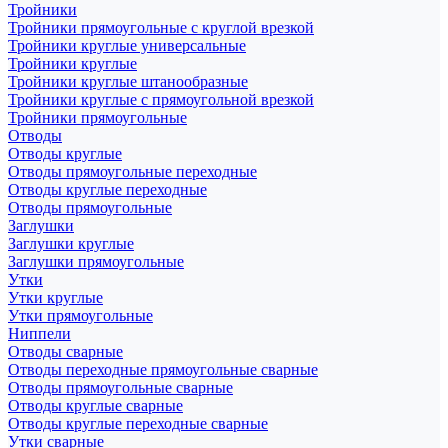
Тройники
Тройники прямоугольные с круглой врезкой
Тройники круглые универсальные
Тройники круглые
Тройники круглые штанообразные
Тройники круглые с прямоугольной врезкой
Тройники прямоугольные
Отводы
Отводы круглые
Отводы прямоугольные переходные
Отводы круглые переходные
Отводы прямоугольные
Заглушки
Заглушки круглые
Заглушки прямоугольные
Утки
Утки круглые
Утки прямоугольные
Ниппели
Отводы сварные
Отводы переходные прямоугольные сварные
Отводы прямоугольные сварные
Отводы круглые сварные
Отводы круглые переходные сварные
Утки сварные