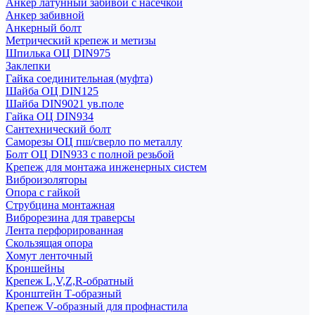
Анкер латунный забивой с насечкой
Анкер забивной
Анкерный болт
Метрический крепеж и метизы
Шпилька ОЦ DIN975
Заклепки
Гайка соединительная (муфта)
Шайба ОЦ DIN125
Шайба DIN9021 ув.поле
Гайка ОЦ DIN934
Сантехнический болт
Саморезы ОЦ пш/сверло по металлу
Болт ОЦ DIN933 с полной резьбой
Крепеж для монтажа инженерных систем
Виброизоляторы
Опора с гайкой
Струбцина монтажная
Виброрезина для траверсы
Лента перфорированная
Скользящая опора
Хомут ленточный
Кроншейны
Крепеж L,V,Z,R-обратный
Кронштейн Т-образный
Крепеж V-образный для профнастила