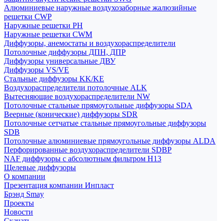
Алюминиевые наружные воздухозаборные жалюзийные
решетки CWP
Наружные решетки РН
Наружные решетки CWM
Диффузоры, анемостаты и воздухораспределители
Потолочные диффузоры ДПН, ДПР
Диффузоры универсальные ДВУ
Диффузоры VS/VE
Стальные диффузоры KK/KE
Воздухораспределители потолочные ALK
Вытесняющие воздухораспределители NW
Потолочные стальные прямоугольные диффузоры SDA
Веерные (конические) диффузоры SDR
Потолочные сетчатые стальные прямоугольные диффузоры
SDB
Потолочные алюминиевые прямоугольные диффузоры ALDA
Перфорированные воздухораспределители SDBP
NAF диффузоры с абсолютным фильтром Н13
Щелевые диффузоры
О компании
Презентация компании Инпласт
Брэнд Smay
Проекты
Новости
Скачать