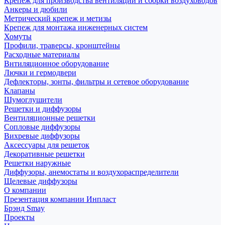
Крепеж для производства вентиляции и сборки воздуховодов
Анкеры и дюбили
Метрический крепеж и метизы
Крепеж для монтажа инженерных систем
Хомуты
Профили, траверсы, кронштейны
Расходные материалы
Внтиляционное оборудование
Лючки и гермодвери
Дефлекторы, зонты, фильтры и сетевое оборудование
Клапаны
Шумоглушители
Решетки и диффузоры
Вентиляционные решетки
Сопловые диффузоры
Вихревые диффузоры
Аксессуары для решеток
Декоративные решетки
Решетки наружные
Диффузоры, анемостаты и воздухораспределители
Щелевые диффузоры
О компании
Презентация компании Инпласт
Брэнд Smay
Проекты