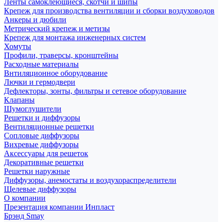
Ленты самоклеющиеся, скотчи и шипы
Крепеж для производства вентиляции и сборки воздуховодов
Анкеры и дюбили
Метрический крепеж и метизы
Крепеж для монтажа инженерных систем
Хомуты
Профили, траверсы, кронштейны
Расходные материалы
Внтиляционное оборудование
Лючки и гермодвери
Дефлекторы, зонты, фильтры и сетевое оборудование
Клапаны
Шумоглушители
Решетки и диффузоры
Вентиляционные решетки
Сопловые диффузоры
Вихревые диффузоры
Аксессуары для решеток
Декоративные решетки
Решетки наружные
Диффузоры, анемостаты и воздухораспределители
Щелевые диффузоры
О компании
Презентация компании Инпласт
Брэнд Smay