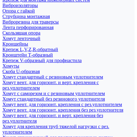
Виброизоляторы
Опора с гайкой
Струбцина монтажная
Виброрезина для траверсы
Лента перфорированная
Скользящая опора
Хомут ленточный
Кроншейны
Крепеж L,V,Z,R-обратный
Кронштейн Т-образный
Крепеж V-образный для профнастила
Хомуты
Скоба U-образная
Хомут стандартный с резиновым уплотнителем
Хомут вент. для горизонт. и верт. крепления с
рез.уплотнителем
Хомут с саморезом и с резиновым уплотнителем
Хомут стандартный без резинового уплотнителя
Хомут вент. для горизонт. крепления с рез.уплотнителем
Хомут вент. для горизонт. крепления без рез.уплотнителя
Хомут вент. для горизонт. и верт. крепления без
рез.уплотнителя
Хомут для крепления труб тяжелой нагрузки с рез.
уплотнителем