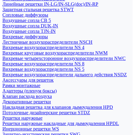
Линейные решетки IN-LG/IN-SLG(doc)/IN-RP
Защитная стальная решетка STWT
Сопловые диффузоры
Воздушные сопла СВ 5
Воздушные сопла DUK-IN
Воздушные сопла TJN-IN
Вихревые диффузоры
Лестничные воздухораспределители NSCH
Вихревые воздухораспределители NS 4
Вихревые круговые воздухораспределители NWM
Вихревые четырехсторонние воздухораспределители NWC
Вихревые воздухораспределители NS 8
Вихревые воздухораспределители NS 5
Вихревые воздухораспределители дальнего действия NSDZ
Аксессуары для решеток
Рамки монтажные
Адаптеры (пленум боксы)
Клапан расхода воздуха
Декоративные решетки
Накладная решетка для клапанов дымоудаления HPD
Потолочные дизайнерские решетки STDZ
Решетки наружные
Решетки наружные накладные для дымоудаления HPDL
Инерционные решетки WS
Защитно-акустические решетки SWG