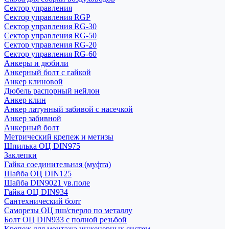
Сектор управления
Сектор управления RGP
Сектор управления RG-30
Сектор управления RG-50
Сектор управления RG-20
Сектор управления RG-60
Анкеры и дюбили
Анкерный болт с гайкой
Анкер клиновой
Дюбель распорный нейлон
Анкер клин
Анкер латунный забивой с насечкой
Анкер забивной
Анкерный болт
Метрический крепеж и метизы
Шпилька ОЦ DIN975
Заклепки
Гайка соединительная (муфта)
Шайба ОЦ DIN125
Шайба DIN9021 ув.поле
Гайка ОЦ DIN934
Сантехнический болт
Саморезы ОЦ пш/сверло по металлу
Болт ОЦ DIN933 с полной резьбой
Крепеж для монтажа инженерных систем