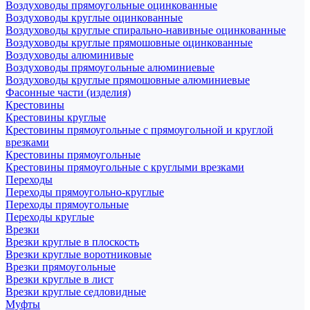
Воздуховоды прямоугольные оцинкованные
Воздуховоды круглые оцинкованные
Воздуховоды круглые спирально-навивные оцинкованные
Воздуховоды круглые прямошовные оцинкованные
Воздуховоды алюминивые
Воздуховоды прямоугольные алюминиевые
Воздуховоды круглые прямошовные алюминиевые
Фасонные части (изделия)
Крестовины
Крестовины круглые
Крестовины прямоугольные с прямоугольной и круглой
врезками
Крестовины прямоугольные
Крестовины прямоугольные с круглыми врезками
Переходы
Переходы прямоугольно-круглые
Переходы прямоугольные
Переходы круглые
Врезки
Врезки круглые в плоскость
Врезки круглые воротниковые
Врезки прямоугольные
Врезки круглые в лист
Врезки круглые седловидные
Муфты