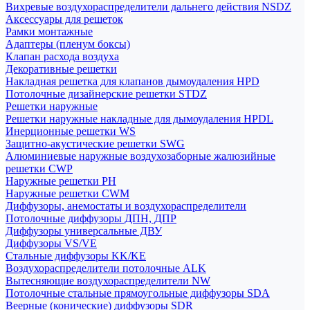
Вихревые воздухораспределители дальнего действия NSDZ
Аксессуары для решеток
Рамки монтажные
Адаптеры (пленум боксы)
Клапан расхода воздуха
Декоративные решетки
Накладная решетка для клапанов дымоудаления HPD
Потолочные дизайнерские решетки STDZ
Решетки наружные
Решетки наружные накладные для дымоудаления HPDL
Инерционные решетки WS
Защитно-акустические решетки SWG
Алюминиевые наружные воздухозаборные жалюзийные
решетки CWP
Наружные решетки РН
Наружные решетки CWM
Диффузоры, анемостаты и воздухораспределители
Потолочные диффузоры ДПН, ДПР
Диффузоры универсальные ДВУ
Диффузоры VS/VE
Стальные диффузоры KK/KE
Воздухораспределители потолочные ALK
Вытесняющие воздухораспределители NW
Потолочные стальные прямоугольные диффузоры SDA
Веерные (конические) диффузоры SDR