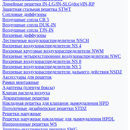
Линейные решетки IN-LG/IN-SLG(doc)/IN-RP
Защитная стальная решетка STWT
Сопловые диффузоры
Воздушные сопла СВ 5
Воздушные сопла DUK-IN
Воздушные сопла TJN-IN
Вихревые диффузоры
Лестничные воздухораспределители NSCH
Вихревые воздухораспределители NS 4
Вихревые круговые воздухораспределители NWM
Вихревые четырехсторонние воздухораспределители NWC
Вихревые воздухораспределители NS 8
Вихревые воздухораспределители NS 5
Вихревые воздухораспределители дальнего действия NSDZ
Аксессуары для решеток
Рамки монтажные
Адаптеры (пленум боксы)
Клапан расхода воздуха
Декоративные решетки
Накладная решетка для клапанов дымоудаления HPD
Потолочные дизайнерские решетки STDZ
Решетки наружные
Решетки наружные накладные для дымоудаления HPDL
Инерционные решетки WS
Защитно-акустические решетки SWG