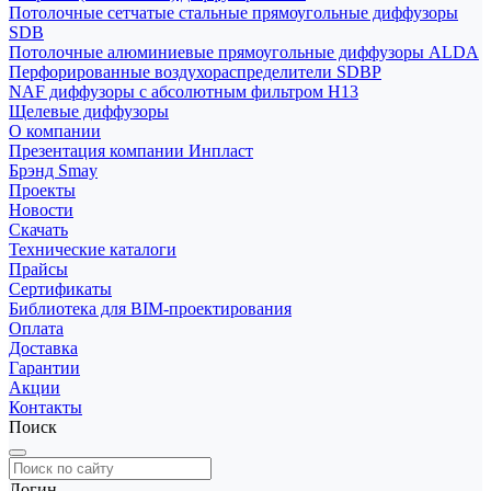
Потолочные сетчатые стальные прямоугольные диффузоры
SDB
Потолочные алюминиевые прямоугольные диффузоры ALDA
Перфорированные воздухораспределители SDBP
NAF диффузоры с абсолютным фильтром Н13
Щелевые диффузоры
О компании
Презентация компании Инпласт
Брэнд Smay
Проекты
Новости
Скачать
Технические каталоги
Прайсы
Сертификаты
Библиотека для BIM-проектирования
Оплата
Доставка
Гарантии
Акции
Контакты
Поиск
Логин