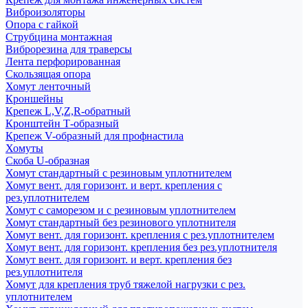
Виброизоляторы
Опора с гайкой
Струбцина монтажная
Виброрезина для траверсы
Лента перфорированная
Скользящая опора
Хомут ленточный
Кроншейны
Крепеж L,V,Z,R-обратный
Кронштейн Т-образный
Крепеж V-образный для профнастила
Хомуты
Скоба U-образная
Хомут стандартный с резиновым уплотнителем
Хомут вент. для горизонт. и верт. крепления с
рез.уплотнителем
Хомут с саморезом и с резиновым уплотнителем
Хомут стандартный без резинового уплотнителя
Хомут вент. для горизонт. крепления с рез.уплотнителем
Хомут вент. для горизонт. крепления без рез.уплотнителя
Хомут вент. для горизонт. и верт. крепления без
рез.уплотнителя
Хомут для крепления труб тяжелой нагрузки с рез.
уплотнителем