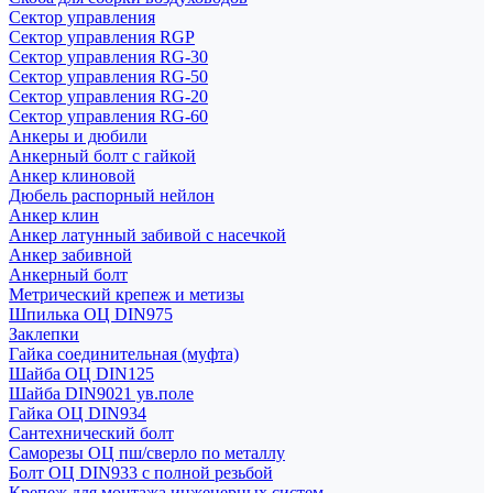
Сектор управления
Сектор управления RGP
Сектор управления RG-30
Сектор управления RG-50
Сектор управления RG-20
Сектор управления RG-60
Анкеры и дюбили
Анкерный болт с гайкой
Анкер клиновой
Дюбель распорный нейлон
Анкер клин
Анкер латунный забивой с насечкой
Анкер забивной
Анкерный болт
Метрический крепеж и метизы
Шпилька ОЦ DIN975
Заклепки
Гайка соединительная (муфта)
Шайба ОЦ DIN125
Шайба DIN9021 ув.поле
Гайка ОЦ DIN934
Сантехнический болт
Саморезы ОЦ пш/сверло по металлу
Болт ОЦ DIN933 с полной резьбой
Крепеж для монтажа инженерных систем