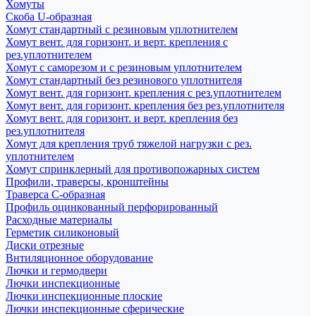
Хомуты
Скоба U-образная
Хомут стандартный с резиновым уплотнителем
Хомут вент. для горизонт. и верт. крепления с
рез.уплотнителем
Хомут с саморезом и с резиновым уплотнителем
Хомут стандартный без резинового уплотнителя
Хомут вент. для горизонт. крепления с рез.уплотнителем
Хомут вент. для горизонт. крепления без рез.уплотнителя
Хомут вент. для горизонт. и верт. крепления без
рез.уплотнителя
Хомут для крепления труб тяжелой нагрузки с рез.
уплотнителем
Хомут спринклерный для противопожарных систем
Профили, траверсы, кронштейны
Траверса С-образная
Профиль оцинкованный перфорированный
Расходные материалы
Герметик силиконовый
Диски отрезные
Внтиляционное оборудование
Лючки и гермодвери
Лючки инспекционные
Лючки инспекционные плоские
Лючки инспекционные сферические