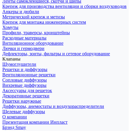
Ленты самоклеющиеся, скотчи и шипы
Крепеж для производства вентиляции и сборки воздуховодов
Анкеры и дюбили
Метрический крепеж и метизы
Крепеж для монтажа инженерных систем
Хомуты
Профили, траверсы, кронштейны
Расходные материалы
Внтиляционное оборудование
Лючки и гермодвери
Дефлекторы, зонты, фильтры и сетевое оборудование
Клапаны
Шумоглушители
Решетки и диффузоры
Вентиляционные решетки
Сопловые диффузоры
Вихревые диффузоры
Аксессуары для решеток
Декоративные решетки
Решетки наружные
Диффузоры, анемостаты и воздухораспределители
Щелевые диффузоры
О компании
Презентация компании Инпласт
Брэнд Smay