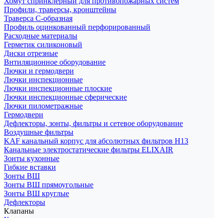
Хомут спринклерный для противопожарных систем
Профили, траверсы, кронштейны
Траверса С-образная
Профиль оцинкованный перфорированный
Расходные материалы
Герметик силиконовый
Диски отрезные
Внтиляционное оборудование
Лючки и гермодвери
Лючки инспекционные
Лючки инспекционные плоские
Лючки инспекционные сферические
Лючки пилометражные
Гермодвери
Дефлекторы, зонты, фильтры и сетевое оборудование
Воздушные фильтры
KAF канальный корпус для абсолютных фильтров H13
Канальные электростатические фильтры ELIXAIR
Зонты кухонные
Гибкие вставки
Зонты ВШ
Зонты ВШ прямоугольные
Зонты ВШ круглые
Дефлекторы
Клапаны