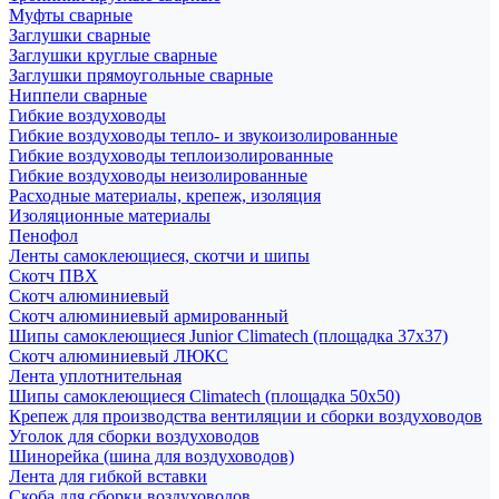
Муфты сварные
Заглушки сварные
Заглушки круглые сварные
Заглушки прямоугольные сварные
Ниппели сварные
Гибкие воздуховоды
Гибкие воздуховоды тепло- и звукоизолированные
Гибкие воздуховоды теплоизолированные
Гибкие воздуховоды неизолированные
Расходные материалы, крепеж, изоляция
Изоляционные материалы
Пенофол
Ленты самоклеющиеся, скотчи и шипы
Скотч ПВХ
Скотч алюминиевый
Скотч алюминиевый армированный
Шипы самоклеющиеся Junior Climatech (площадка 37х37)
Скотч алюминиевый ЛЮКС
Лента уплотнительная
Шипы самоклеющиеся Climatech (площадка 50х50)
Крепеж для производства вентиляции и сборки воздуховодов
Уголок для сборки воздуховодов
Шинорейка (шина для воздуховодов)
Лента для гибкой вставки
Скоба для сборки воздуховодов