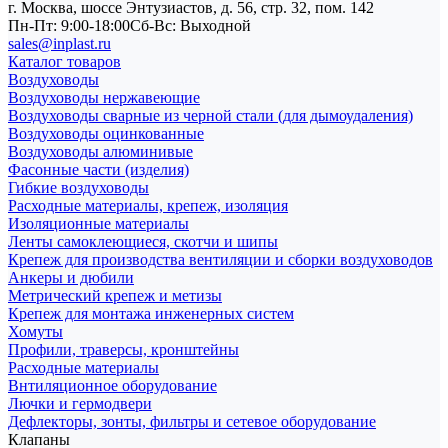
г. Москва, шоссе Энтузиастов, д. 56, стр. 32, пом. 142
Пн-Пт: 9:00-18:00
Cб-Вс: Выходной
sales@inplast.ru
Каталог товаров
Воздуховоды
Воздуховоды нержавеющие
Воздуховоды сварные из черной стали (для дымоудаления)
Воздуховоды оцинкованные
Воздуховоды алюминивые
Фасонные части (изделия)
Гибкие воздуховоды
Расходные материалы, крепеж, изоляция
Изоляционные материалы
Ленты самоклеющиеся, скотчи и шипы
Крепеж для производства вентиляции и сборки воздуховодов
Анкеры и дюбили
Метрический крепеж и метизы
Крепеж для монтажа инженерных систем
Хомуты
Профили, траверсы, кронштейны
Расходные материалы
Внтиляционное оборудование
Лючки и гермодвери
Дефлекторы, зонты, фильтры и сетевое оборудование
Клапаны