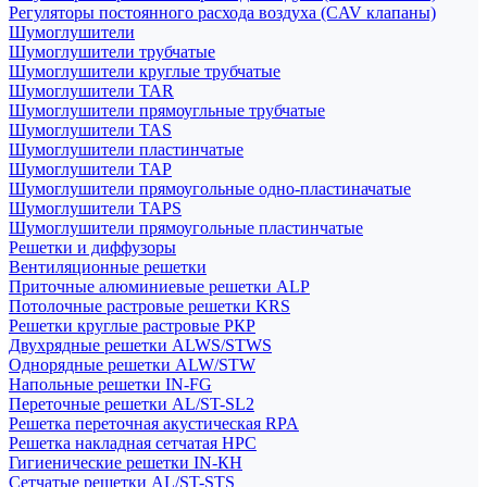
Регуляторы постоянного расхода воздуха (CAV клапаны)
Шумоглушители
Шумоглушители трубчатые
Шумоглушители круглые трубчатые
Шумоглушители TAR
Шумоглушители прямоугльные трубчатые
Шумоглушители TAS
Шумоглушители пластинчатые
Шумоглушители TAP
Шумоглушители прямоугольные одно-пластиначатые
Шумоглушители TAPS
Шумоглушители прямоугольные пластинчатые
Решетки и диффузоры
Вентиляционные решетки
Приточные алюминиевые решетки ALP
Потолочные растровые решетки KRS
Решетки круглые растровые РКР
Двухрядные решетки ALWS/STWS
Однорядные решетки ALW/STW
Напольные решетки IN-FG
Переточные решетки AL/ST-SL2
Решетка переточная акустическая RPA
Решетка накладная сетчатая НРС
Гигиенические решетки IN-КН
Сетчатые решетки AL/ST-STS