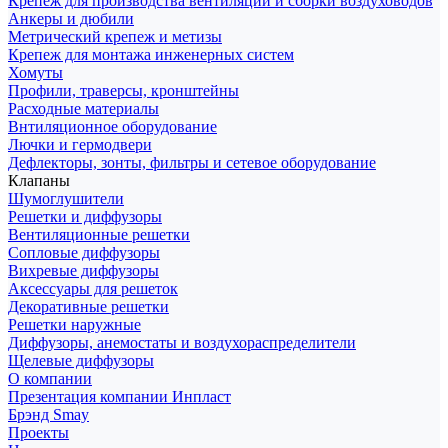
Крепеж для производства вентиляции и сборки воздуховодов
Анкеры и дюбили
Метрический крепеж и метизы
Крепеж для монтажа инженерных систем
Хомуты
Профили, траверсы, кронштейны
Расходные материалы
Внтиляционное оборудование
Лючки и гермодвери
Дефлекторы, зонты, фильтры и сетевое оборудование
Клапаны
Шумоглушители
Решетки и диффузоры
Вентиляционные решетки
Сопловые диффузоры
Вихревые диффузоры
Аксессуары для решеток
Декоративные решетки
Решетки наружные
Диффузоры, анемостаты и воздухораспределители
Щелевые диффузоры
О компании
Презентация компании Инпласт
Брэнд Smay
Проекты