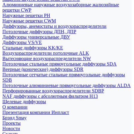
Алюминиевые наружные воздухозаборные жалюзийные
решетки CWP
Наружные решетки РН
Наружные решетки CWM
Диффузоры, анемостаты и воздухораспределители
Потолочные диффузоры ДПН, ДПР
Диффузоры универсальные ДВУ
Диффузоры VS/VE
Стальные диффузоры KK/KE
Воздухораспределители потолочные ALK
Вытесняющие воздухораспределители NW
Потолочные стальные прямоугольные диффузоры SDA
Веерные (конические) диффузоры SDR
Потолочные сетчатые стальные прямоугольные диффузоры
SDB
Потолочные алюминиевые прямоугольные диффузоры ALDA
Перфорированные воздухораспределители SDBP
NAF диффузоры с абсолютным фильтром Н13
Щелевые диффузоры
О компании
Презентация компании Инпласт
Брэнд Smay
Проекты
Новости
Скачать