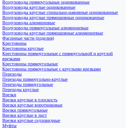
Воздуховоды прямоугольные оцинкованные
Воздуховоды круглые оцинкованные
Воздуховоды круглые спирально-навивные оцинкованные
Воздуховоды круглые прямошовные оцинкованные
Воздуховоды алюминивые
Воздуховоды прямоугольные алюминиевые
Воздуховоды круглые прямошовные алюминиевые
Фасонные части (изделия)
Крестовины
Крестовины круглые
Крестовины прямоугольные с прямоугольной и круглой
врезками
Крестовины прямоугольные
Крестовины прямоугольные с круглыми врезками
Переходы
Переходы прямоугольно-круглые
Переходы прямоугольные
Переходы круглые
Врезки
Врезки круглые в плоскость
Врезки круглые воротниковые
Врезки прямоугольные
Врезки круглые в лист
Врезки круглые седловидные
Муфты