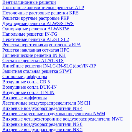
Вентиляционные решетки
Приточные алюминиевые решетки ALP
Потолочные растровые решетки KRS
Решетки круглые растровые РКР
Двухрядные решетки ALWS/STWS
Однорядные решетки ALW/STW
Напольные решетки IN-FG
Переточные решетки AL/ST-SL2
Решетка переточная акустическая RPA
Решетка накладная сетчатая НРС
Гигиенические решетки IN-КН
Сетчатые решетки AL/ST-STS
Линейные решетки IN-LG/IN-SLG(doc)/IN-RP
Защитная стальная решетка STWT
Сопловые диффузоры
Воздушные сопла СВ 5
Воздушные сопла DUK-IN
Воздушные сопла TJN-IN
Вихревые диффузоры
Лестничные воздухораспределители NSCH
Вихревые воздухораспределители NS 4
Вихревые круговые воздухораспределители NWM
Вихревые четырехсторонние воздухораспределители NWC
Вихревые воздухораспределители NS 8
Вихревые воздухораспределители NS 5