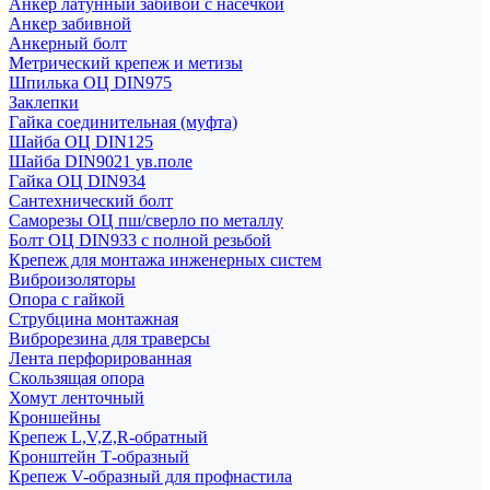
Анкер латунный забивой с насечкой
Анкер забивной
Анкерный болт
Метрический крепеж и метизы
Шпилька ОЦ DIN975
Заклепки
Гайка соединительная (муфта)
Шайба ОЦ DIN125
Шайба DIN9021 ув.поле
Гайка ОЦ DIN934
Сантехнический болт
Саморезы ОЦ пш/сверло по металлу
Болт ОЦ DIN933 с полной резьбой
Крепеж для монтажа инженерных систем
Виброизоляторы
Опора с гайкой
Струбцина монтажная
Виброрезина для траверсы
Лента перфорированная
Скользящая опора
Хомут ленточный
Кроншейны
Крепеж L,V,Z,R-обратный
Кронштейн Т-образный
Крепеж V-образный для профнастила