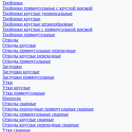
Тройники
Тройники прямоугольные с круглой врезкой
Тройники круглые универсальные
Тройники круглые
Тройники круглые штанообразные
Тройники круглые с прямоугольной врезкой
Тройники прямоугольные
Отводы
Отводы круглые
Отводы прямоугольные переходные
Отводы круглые переходные
Отводы прямоугольные
Заглушки
Заглушки круглые
Заглушки прямоугольные
Утки
Утки круглые
Утки прямоугольные
Ниппели
Отводы сварные
Отводы переходные прямоугольные сварные
Отводы прямоугольные сварные
Отводы круглые сварные
Отводы круглые переходные сварные
Утки сварные