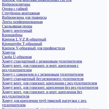
Виброизоляторы
Опора с гайкой
Струбцина монтажная
Виброрезина для траверсы
Лента перфорированная
Скользящая опора
Хомут ленточный
Кроншейны
Крепеж L,V,Z,R-обратный
Кронштейн Т-образный
Крепеж V-образный для профнастила
Хомуты
Скоба U-образная
Хомут стандартный с резиновым уплотнителем
Хомут вент. для горизонт. и верт. крепления с
рез.уплотнителем
Хомут с саморезом и с резиновым уплотнителем
Хомут стандартный без резинового уплотнителя
Хомут вент. для горизонт. крепления с рез.уплотнителем
Хомут вент. для горизонт. крепления без рез.уплотнителя
Хомут вент. для горизонт. и верт. крепления без
рез.уплотнителя
Хомут для крепления труб тяжелой нагрузки с рез.
уплотнителем