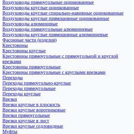
Воздуховоды прямоугольные оцинкованные
Воздуховоды круглые оцинкованные
Воздуховоды круглые спирально-навивные оцинкованные
Воздуховоды круглые прямошовные оцинкованные
Воздуховоды алюминивые
Воздуховоды прямоугольные алюминиевые
Воздуховоды круглые прямошовные алюминиевые
Фасонные части (изделия)
Крестовины
Крестовины круглые
Крестовины прямоугольные с прямоугольной и круглой
врезками
Крестовины прямоугольные
Крестовины прямоугольные с круглыми врезками
Переходы
Переходы прямоугольно-круглые
Переходы прямоугольные
Переходы круглые
Врезки
Врезки круглые в плоскость
Врезки круглые воротниковые
Врезки прямоугольные
Врезки круглые в лист
Врезки круглые седловидные
Муфты