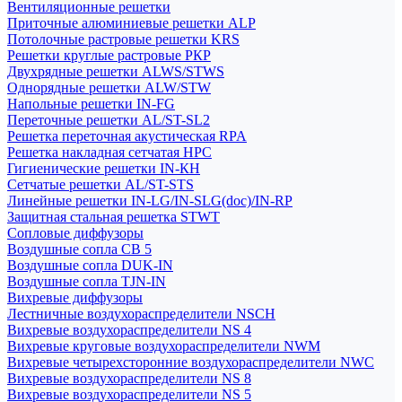
Вентиляционные решетки
Приточные алюминиевые решетки ALP
Потолочные растровые решетки KRS
Решетки круглые растровые РКР
Двухрядные решетки ALWS/STWS
Однорядные решетки ALW/STW
Напольные решетки IN-FG
Переточные решетки AL/ST-SL2
Решетка переточная акустическая RPA
Решетка накладная сетчатая НРС
Гигиенические решетки IN-КН
Сетчатые решетки AL/ST-STS
Линейные решетки IN-LG/IN-SLG(doc)/IN-RP
Защитная стальная решетка STWT
Сопловые диффузоры
Воздушные сопла СВ 5
Воздушные сопла DUK-IN
Воздушные сопла TJN-IN
Вихревые диффузоры
Лестничные воздухораспределители NSCH
Вихревые воздухораспределители NS 4
Вихревые круговые воздухораспределители NWM
Вихревые четырехсторонние воздухораспределители NWC
Вихревые воздухораспределители NS 8
Вихревые воздухораспределители NS 5