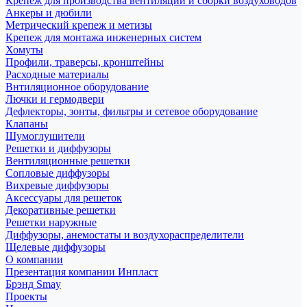
Крепеж для производства вентиляции и сборки воздуховодов
Анкеры и дюбили
Метрический крепеж и метизы
Крепеж для монтажа инженерных систем
Хомуты
Профили, траверсы, кронштейны
Расходные материалы
Внтиляционное оборудование
Лючки и гермодвери
Дефлекторы, зонты, фильтры и сетевое оборудование
Клапаны
Шумоглушители
Решетки и диффузоры
Вентиляционные решетки
Сопловые диффузоры
Вихревые диффузоры
Аксессуары для решеток
Декоративные решетки
Решетки наружные
Диффузоры, анемостаты и воздухораспределители
Щелевые диффузоры
О компании
Презентация компании Инпласт
Брэнд Smay
Проекты