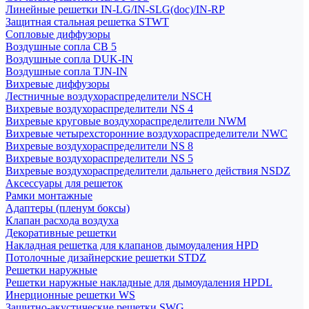
Линейные решетки IN-LG/IN-SLG(doc)/IN-RP
Защитная стальная решетка STWT
Сопловые диффузоры
Воздушные сопла СВ 5
Воздушные сопла DUK-IN
Воздушные сопла TJN-IN
Вихревые диффузоры
Лестничные воздухораспределители NSCH
Вихревые воздухораспределители NS 4
Вихревые круговые воздухораспределители NWM
Вихревые четырехсторонние воздухораспределители NWC
Вихревые воздухораспределители NS 8
Вихревые воздухораспределители NS 5
Вихревые воздухораспределители дальнего действия NSDZ
Аксессуары для решеток
Рамки монтажные
Адаптеры (пленум боксы)
Клапан расхода воздуха
Декоративные решетки
Накладная решетка для клапанов дымоудаления HPD
Потолочные дизайнерские решетки STDZ
Решетки наружные
Решетки наружные накладные для дымоудаления HPDL
Инерционные решетки WS
Защитно-акустические решетки SWG