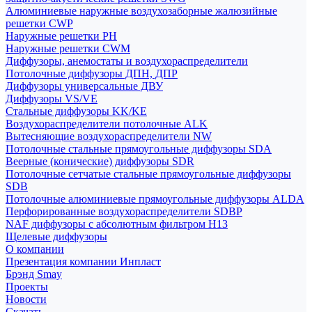
Алюминиевые наружные воздухозаборные жалюзийные
решетки CWP
Наружные решетки РН
Наружные решетки CWM
Диффузоры, анемостаты и воздухораспределители
Потолочные диффузоры ДПН, ДПР
Диффузоры универсальные ДВУ
Диффузоры VS/VE
Стальные диффузоры KK/KE
Воздухораспределители потолочные ALK
Вытесняющие воздухораспределители NW
Потолочные стальные прямоугольные диффузоры SDA
Веерные (конические) диффузоры SDR
Потолочные сетчатые стальные прямоугольные диффузоры
SDB
Потолочные алюминиевые прямоугольные диффузоры ALDA
Перфорированные воздухораспределители SDBP
NAF диффузоры с абсолютным фильтром Н13
Щелевые диффузоры
О компании
Презентация компании Инпласт
Брэнд Smay
Проекты
Новости
Скачать