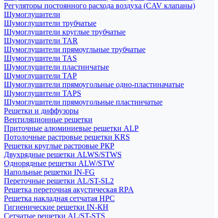
Регуляторы постоянного расхода воздуха (CAV клапаны)
Шумоглушители
Шумоглушители трубчатые
Шумоглушители круглые трубчатые
Шумоглушители TAR
Шумоглушители прямоугльные трубчатые
Шумоглушители TAS
Шумоглушители пластинчатые
Шумоглушители TAP
Шумоглушители прямоугольные одно-пластиначатые
Шумоглушители TAPS
Шумоглушители прямоугольные пластинчатые
Решетки и диффузоры
Вентиляционные решетки
Приточные алюминиевые решетки ALP
Потолочные растровые решетки KRS
Решетки круглые растровые РКР
Двухрядные решетки ALWS/STWS
Однорядные решетки ALW/STW
Напольные решетки IN-FG
Переточные решетки AL/ST-SL2
Решетка переточная акустическая RPA
Решетка накладная сетчатая НРС
Гигиенические решетки IN-КН
Сетчатые решетки AL/ST-STS