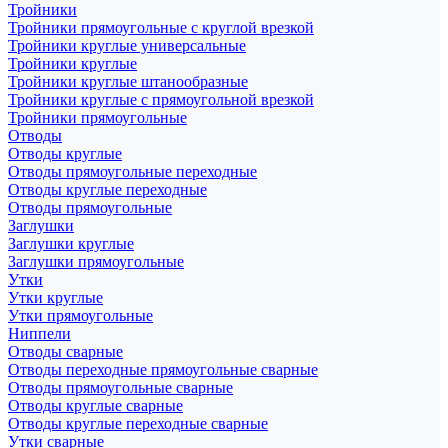
Тройники
Тройники прямоугольные с круглой врезкой
Тройники круглые универсальные
Тройники круглые
Тройники круглые штанообразные
Тройники круглые с прямоугольной врезкой
Тройники прямоугольные
Отводы
Отводы круглые
Отводы прямоугольные переходные
Отводы круглые переходные
Отводы прямоугольные
Заглушки
Заглушки круглые
Заглушки прямоугольные
Утки
Утки круглые
Утки прямоугольные
Ниппели
Отводы сварные
Отводы переходные прямоугольные сварные
Отводы прямоугольные сварные
Отводы круглые сварные
Отводы круглые переходные сварные
Утки сварные