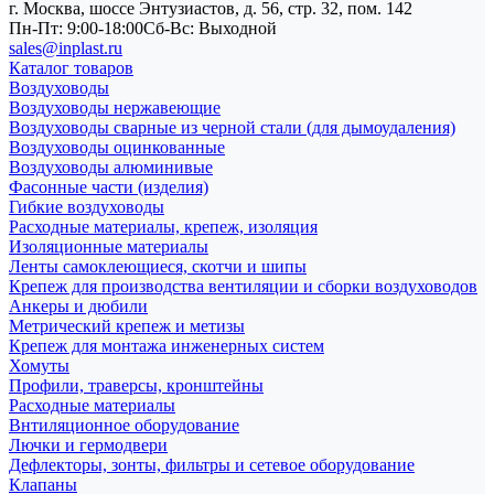
г. Москва, шоссе Энтузиастов, д. 56, стр. 32, пом. 142
Пн-Пт: 9:00-18:00
Cб-Вс: Выходной
sales@inplast.ru
Каталог товаров
Воздуховоды
Воздуховоды нержавеющие
Воздуховоды сварные из черной стали (для дымоудаления)
Воздуховоды оцинкованные
Воздуховоды алюминивые
Фасонные части (изделия)
Гибкие воздуховоды
Расходные материалы, крепеж, изоляция
Изоляционные материалы
Ленты самоклеющиеся, скотчи и шипы
Крепеж для производства вентиляции и сборки воздуховодов
Анкеры и дюбили
Метрический крепеж и метизы
Крепеж для монтажа инженерных систем
Хомуты
Профили, траверсы, кронштейны
Расходные материалы
Внтиляционное оборудование
Лючки и гермодвери
Дефлекторы, зонты, фильтры и сетевое оборудование
Клапаны