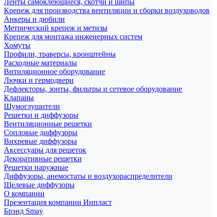
Ленты самоклеющиеся, скотчи и шипы
Крепеж для производства вентиляции и сборки воздуховодов
Анкеры и дюбили
Метрический крепеж и метизы
Крепеж для монтажа инженерных систем
Хомуты
Профили, траверсы, кронштейны
Расходные материалы
Внтиляционное оборудование
Лючки и гермодвери
Дефлекторы, зонты, фильтры и сетевое оборудование
Клапаны
Шумоглушители
Решетки и диффузоры
Вентиляционные решетки
Сопловые диффузоры
Вихревые диффузоры
Аксессуары для решеток
Декоративные решетки
Решетки наружные
Диффузоры, анемостаты и воздухораспределители
Щелевые диффузоры
О компании
Презентация компании Инпласт
Брэнд Smay