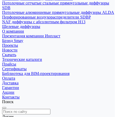
Потолочные сетчатые стальные прямоугольные диффузоры
SDB
Потолочные алюминиевые прямоугольные диффузоры ALDA
Перфорированные воздухораспределители SDBP
NAF диффузоры с абсолютным фильтром Н13
Щелевые диффузоры
О компании
Презентация компании Инпласт
Брэнд Smay
Проекты
Новости
Скачать
Технические каталоги
Прайсы
Сертификаты
Библиотека для BIM-проектирования
Оплата
Доставка
Гарантии
Акции
Контакты
Поиск
Логин