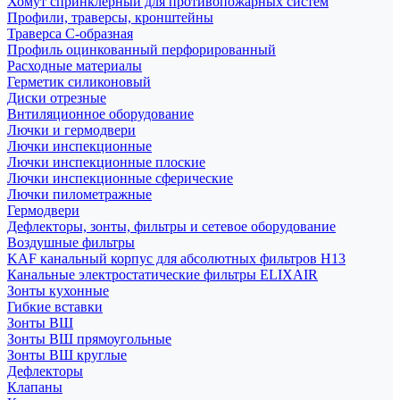
Хомут спринклерный для противопожарных систем
Профили, траверсы, кронштейны
Траверса С-образная
Профиль оцинкованный перфорированный
Расходные материалы
Герметик силиконовый
Диски отрезные
Внтиляционное оборудование
Лючки и гермодвери
Лючки инспекционные
Лючки инспекционные плоские
Лючки инспекционные сферические
Лючки пилометражные
Гермодвери
Дефлекторы, зонты, фильтры и сетевое оборудование
Воздушные фильтры
KAF канальный корпус для абсолютных фильтров H13
Канальные электростатические фильтры ELIXAIR
Зонты кухонные
Гибкие вставки
Зонты ВШ
Зонты ВШ прямоугольные
Зонты ВШ круглые
Дефлекторы
Клапаны