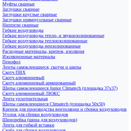
Муфты сварные
Заглушки сварные
Заглушки круглые сварные
Заглушки прямоугольные сварные
Ниппели сварные
Гибкие воздуховоды
Гибкие воздуховоды тепло- и звукоизолированные
Гибкие воздуховоды теплоизолированные
Гибкие воздуховоды неизолированные
Расходные материалы, крепеж, изоляция
Изоляционные материалы
Пенофол
Ленты самоклеющиеся, скотчи и шипы
Скотч ПВХ
Скотч алюминиевый
Скотч алюминиевый армированный
Шипы самоклеющиеся Junior Climatech (площадка 37х37)
Скотч алюминиевый ЛЮКС
Лента уплотнительная
Шипы самоклеющиеся Climatech (площадка 50х50)
Крепеж для производства вентиляции и сборки воздуховодов
Уголок для сборки воздуховодов
Шинорейка (шина для воздуховодов)
Лента для гибкой вставки
Скоба для сборки воздуховодов