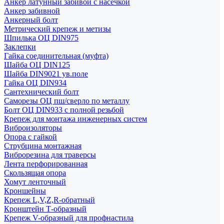
Анкер латунный забивой с насечкой
Анкер забивной
Анкерный болт
Метрический крепеж и метизы
Шпилька ОЦ DIN975
Заклепки
Гайка соединительная (муфта)
Шайба ОЦ DIN125
Шайба DIN9021 ув.поле
Гайка ОЦ DIN934
Сантехнический болт
Саморезы ОЦ пш/сверло по металлу
Болт ОЦ DIN933 с полной резьбой
Крепеж для монтажа инженерных систем
Виброизоляторы
Опора с гайкой
Струбцина монтажная
Виброрезина для траверсы
Лента перфорированная
Скользящая опора
Хомут ленточный
Кроншейны
Крепеж L,V,Z,R-обратный
Кронштейн Т-образный
Крепеж V-образный для профнастила