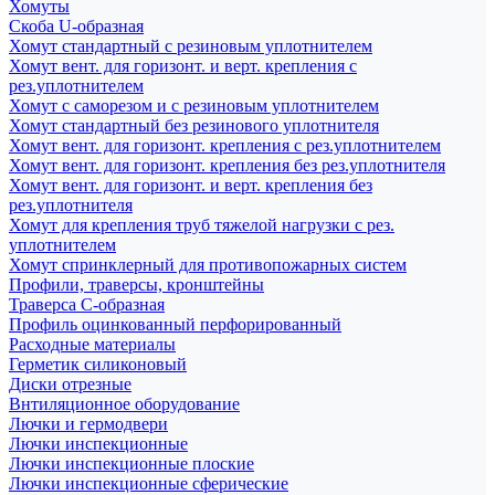
Хомуты
Скоба U-образная
Хомут стандартный с резиновым уплотнителем
Хомут вент. для горизонт. и верт. крепления с
рез.уплотнителем
Хомут с саморезом и с резиновым уплотнителем
Хомут стандартный без резинового уплотнителя
Хомут вент. для горизонт. крепления с рез.уплотнителем
Хомут вент. для горизонт. крепления без рез.уплотнителя
Хомут вент. для горизонт. и верт. крепления без
рез.уплотнителя
Хомут для крепления труб тяжелой нагрузки с рез.
уплотнителем
Хомут спринклерный для противопожарных систем
Профили, траверсы, кронштейны
Траверса С-образная
Профиль оцинкованный перфорированный
Расходные материалы
Герметик силиконовый
Диски отрезные
Внтиляционное оборудование
Лючки и гермодвери
Лючки инспекционные
Лючки инспекционные плоские
Лючки инспекционные сферические