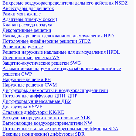
Вихревые воздухораспределители дальнего действия NSDZ
Аксессуары для решеток
Рамки монтажные
Адаптеры (пленум боксы)
Клапан расхода воздуха
Декоративные решетки
Накладная решетка для клапанов дымоудаления HPD
Потолочные дизайнерские решетки STDZ
Решетки наружные
Решетки наружные накладные для дымоудаления HPDL
Инерционные решетки WS
Защитно-акустические решетки SWG
Алюминиевые наружные воздухозаборные жалюзийные
решетки CWP
Наружные решетки РН
Наружные решетки CWM
Диффузоры, анемостаты и воздухораспределители
Потолочные диффузоры ДПН, ДПР
Диффузоры универсальные ДВУ
Диффузоры VS/VE
Стальные диффузоры KK/KE
Воздухораспределители потолочные ALK
Вытесняющие воздухораспределители NW
Потолочные стальные прямоугольные диффузоры SDA
Веерные (конические) диффузоры SDR