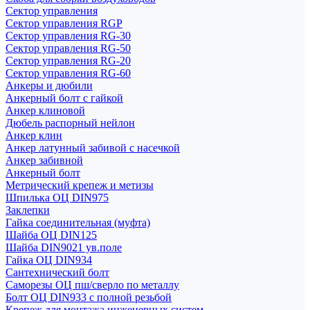
Сектор управления
Сектор управления RGP
Сектор управления RG-30
Сектор управления RG-50
Сектор управления RG-20
Сектор управления RG-60
Анкеры и дюбили
Анкерный болт с гайкой
Анкер клиновой
Дюбель распорный нейлон
Анкер клин
Анкер латунный забивой с насечкой
Анкер забивной
Анкерный болт
Метрический крепеж и метизы
Шпилька ОЦ DIN975
Заклепки
Гайка соединительная (муфта)
Шайба ОЦ DIN125
Шайба DIN9021 ув.поле
Гайка ОЦ DIN934
Сантехнический болт
Саморезы ОЦ пш/сверло по металлу
Болт ОЦ DIN933 с полной резьбой
Крепеж для монтажа инженерных систем