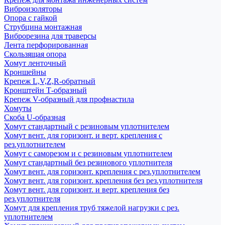
Виброизоляторы
Опора с гайкой
Струбцина монтажная
Виброрезина для траверсы
Лента перфорированная
Скользящая опора
Хомут ленточный
Кроншейны
Крепеж L,V,Z,R-обратный
Кронштейн Т-образный
Крепеж V-образный для профнастила
Хомуты
Скоба U-образная
Хомут стандартный с резиновым уплотнителем
Хомут вент. для горизонт. и верт. крепления с
рез.уплотнителем
Хомут с саморезом и с резиновым уплотнителем
Хомут стандартный без резинового уплотнителя
Хомут вент. для горизонт. крепления с рез.уплотнителем
Хомут вент. для горизонт. крепления без рез.уплотнителя
Хомут вент. для горизонт. и верт. крепления без
рез.уплотнителя
Хомут для крепления труб тяжелой нагрузки с рез.
уплотнителем