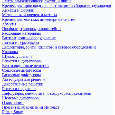
Ленты самоклеющиеся, скотчи и шипы
Крепеж для производства вентиляции и сборки воздуховодов
Анкеры и дюбили
Метрический крепеж и метизы
Крепеж для монтажа инженерных систем
Хомуты
Профили, траверсы, кронштейны
Расходные материалы
Внтиляционное оборудование
Лючки и гермодвери
Дефлекторы, зонты, фильтры и сетевое оборудование
Клапаны
Шумоглушители
Решетки и диффузоры
Вентиляционные решетки
Сопловые диффузоры
Вихревые диффузоры
Аксессуары для решеток
Декоративные решетки
Решетки наружные
Диффузоры, анемостаты и воздухораспределители
Щелевые диффузоры
О компании
Презентация компании Инпласт
Брэнд Smay