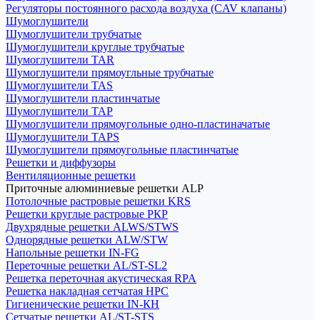
Регуляторы постоянного расхода воздуха (CAV клапаны)
Шумоглушители
Шумоглушители трубчатые
Шумоглушители круглые трубчатые
Шумоглушители TAR
Шумоглушители прямоугльные трубчатые
Шумоглушители TAS
Шумоглушители пластинчатые
Шумоглушители TAP
Шумоглушители прямоугольные одно-пластиначатые
Шумоглушители TAPS
Шумоглушители прямоугольные пластинчатые
Решетки и диффузоры
Вентиляционные решетки
Приточные алюминиевые решетки ALP
Потолочные растровые решетки KRS
Решетки круглые растровые РКР
Двухрядные решетки ALWS/STWS
Однорядные решетки ALW/STW
Напольные решетки IN-FG
Переточные решетки AL/ST-SL2
Решетка переточная акустическая RPA
Решетка накладная сетчатая НРС
Гигиенические решетки IN-КН
Сетчатые решетки AL/ST-STS