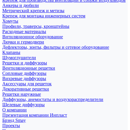
Крепеж для производства вентиляции и сборки воздуховодов
Анкеры и дюбили
Метрический крепеж и метизы
Крепеж для монтажа инженерных систем
Хомуты
Профили, траверсы, кронштейны
Расходные материалы
Внтиляционное оборудование
Лючки и гермодвери
Дефлекторы, зонты, фильтры и сетевое оборудование
Клапаны
Шумоглушители
Решетки и диффузоры
Вентиляционные решетки
Сопловые диффузоры
Вихревые диффузоры
Аксессуары для решеток
Декоративные решетки
Решетки наружные
Диффузоры, анемостаты и воздухораспределители
Щелевые диффузоры
О компании
Презентация компании Инпласт
Брэнд Smay
Проекты