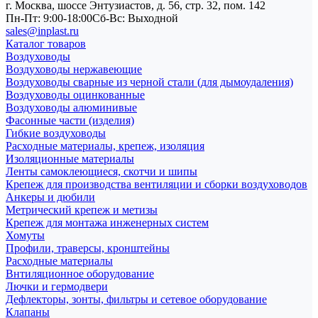
г. Москва, шоссе Энтузиастов, д. 56, стр. 32, пом. 142
Пн-Пт: 9:00-18:00
Cб-Вс: Выходной
sales@inplast.ru
Каталог товаров
Воздуховоды
Воздуховоды нержавеющие
Воздуховоды сварные из черной стали (для дымоудаления)
Воздуховоды оцинкованные
Воздуховоды алюминивые
Фасонные части (изделия)
Гибкие воздуховоды
Расходные материалы, крепеж, изоляция
Изоляционные материалы
Ленты самоклеющиеся, скотчи и шипы
Крепеж для производства вентиляции и сборки воздуховодов
Анкеры и дюбили
Метрический крепеж и метизы
Крепеж для монтажа инженерных систем
Хомуты
Профили, траверсы, кронштейны
Расходные материалы
Внтиляционное оборудование
Лючки и гермодвери
Дефлекторы, зонты, фильтры и сетевое оборудование
Клапаны