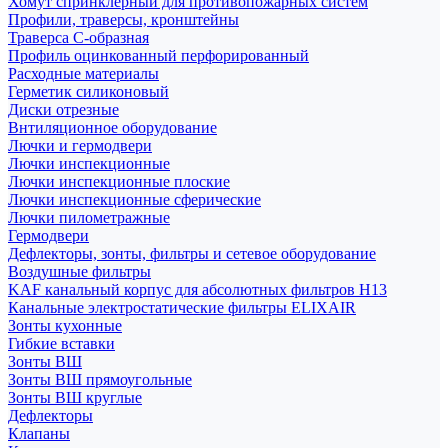
Хомут спринклерный для противопожарных систем
Профили, траверсы, кронштейны
Траверса С-образная
Профиль оцинкованный перфорированный
Расходные материалы
Герметик силиконовый
Диски отрезные
Внтиляционное оборудование
Лючки и гермодвери
Лючки инспекционные
Лючки инспекционные плоские
Лючки инспекционные сферические
Лючки пилометражные
Гермодвери
Дефлекторы, зонты, фильтры и сетевое оборудование
Воздушные фильтры
KAF канальный корпус для абсолютных фильтров H13
Канальные электростатические фильтры ELIXAIR
Зонты кухонные
Гибкие вставки
Зонты ВШ
Зонты ВШ прямоугольные
Зонты ВШ круглые
Дефлекторы
Клапаны