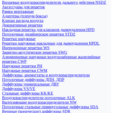
Вихревые воздухораспределители дальнего действия NSDZ
Аксессуары для решеток
Рамки монтажные
Адаптеры (пленум боксы)
Клапан расхода воздуха
Декоративные решетки
Накладная решетка для клапанов дымоудаления HPD
Потолочные дизайнерские решетки STDZ
Решетки наружные
Решетки наружные накладные для дымоудаления HPDL
Инерционные решетки WS
Защитно-акустические решетки SWG
Алюминиевые наружные воздухозаборные жалюзийные
решетки CWP
Наружные решетки РН
Наружные решетки CWM
Диффузоры, анемостаты и воздухораспределители
Потолочные диффузоры ДПН, ДПР
Диффузоры универсальные ДВУ
Диффузоры VS/VE
Стальные диффузоры KK/KE
Воздухораспределители потолочные ALK
Вытесняющие воздухораспределители NW
Потолочные стальные прямоугольные диффузоры SDA
Веерные (конические) диффузоры SDR