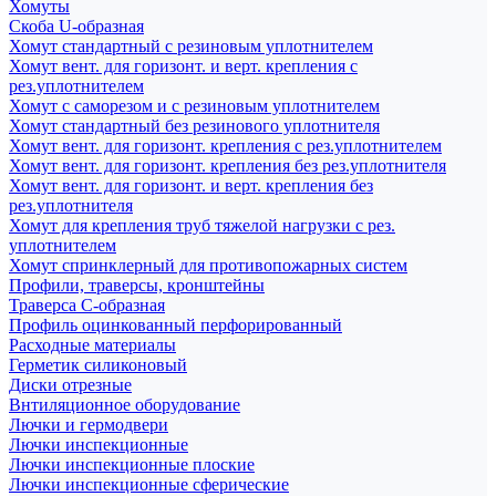
Хомуты
Скоба U-образная
Хомут стандартный с резиновым уплотнителем
Хомут вент. для горизонт. и верт. крепления с
рез.уплотнителем
Хомут с саморезом и с резиновым уплотнителем
Хомут стандартный без резинового уплотнителя
Хомут вент. для горизонт. крепления с рез.уплотнителем
Хомут вент. для горизонт. крепления без рез.уплотнителя
Хомут вент. для горизонт. и верт. крепления без
рез.уплотнителя
Хомут для крепления труб тяжелой нагрузки с рез.
уплотнителем
Хомут спринклерный для противопожарных систем
Профили, траверсы, кронштейны
Траверса С-образная
Профиль оцинкованный перфорированный
Расходные материалы
Герметик силиконовый
Диски отрезные
Внтиляционное оборудование
Лючки и гермодвери
Лючки инспекционные
Лючки инспекционные плоские
Лючки инспекционные сферические