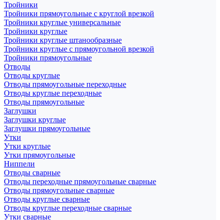
Тройники
Тройники прямоугольные с круглой врезкой
Тройники круглые универсальные
Тройники круглые
Тройники круглые штанообразные
Тройники круглые с прямоугольной врезкой
Тройники прямоугольные
Отводы
Отводы круглые
Отводы прямоугольные переходные
Отводы круглые переходные
Отводы прямоугольные
Заглушки
Заглушки круглые
Заглушки прямоугольные
Утки
Утки круглые
Утки прямоугольные
Ниппели
Отводы сварные
Отводы переходные прямоугольные сварные
Отводы прямоугольные сварные
Отводы круглые сварные
Отводы круглые переходные сварные
Утки сварные