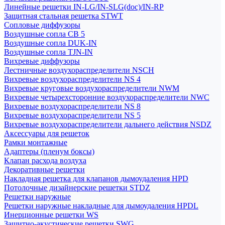
Линейные решетки IN-LG/IN-SLG(doc)/IN-RP
Защитная стальная решетка STWT
Сопловые диффузоры
Воздушные сопла СВ 5
Воздушные сопла DUK-IN
Воздушные сопла TJN-IN
Вихревые диффузоры
Лестничные воздухораспределители NSCH
Вихревые воздухораспределители NS 4
Вихревые круговые воздухораспределители NWM
Вихревые четырехсторонние воздухораспределители NWC
Вихревые воздухораспределители NS 8
Вихревые воздухораспределители NS 5
Вихревые воздухораспределители дальнего действия NSDZ
Аксессуары для решеток
Рамки монтажные
Адаптеры (пленум боксы)
Клапан расхода воздуха
Декоративные решетки
Накладная решетка для клапанов дымоудаления HPD
Потолочные дизайнерские решетки STDZ
Решетки наружные
Решетки наружные накладные для дымоудаления HPDL
Инерционные решетки WS
Защитно-акустические решетки SWG