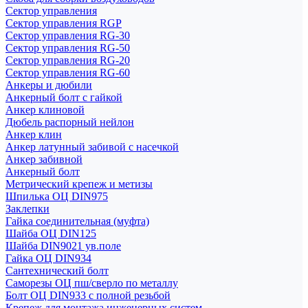
Сектор управления
Сектор управления RGP
Сектор управления RG-30
Сектор управления RG-50
Сектор управления RG-20
Сектор управления RG-60
Анкеры и дюбили
Анкерный болт с гайкой
Анкер клиновой
Дюбель распорный нейлон
Анкер клин
Анкер латунный забивой с насечкой
Анкер забивной
Анкерный болт
Метрический крепеж и метизы
Шпилька ОЦ DIN975
Заклепки
Гайка соединительная (муфта)
Шайба ОЦ DIN125
Шайба DIN9021 ув.поле
Гайка ОЦ DIN934
Сантехнический болт
Саморезы ОЦ пш/сверло по металлу
Болт ОЦ DIN933 с полной резьбой
Крепеж для монтажа инженерных систем