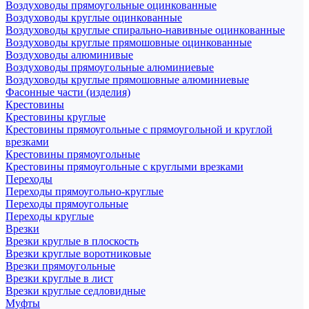
Воздуховоды прямоугольные оцинкованные
Воздуховоды круглые оцинкованные
Воздуховоды круглые спирально-навивные оцинкованные
Воздуховоды круглые прямошовные оцинкованные
Воздуховоды алюминивые
Воздуховоды прямоугольные алюминиевые
Воздуховоды круглые прямошовные алюминиевые
Фасонные части (изделия)
Крестовины
Крестовины круглые
Крестовины прямоугольные с прямоугольной и круглой
врезками
Крестовины прямоугольные
Крестовины прямоугольные с круглыми врезками
Переходы
Переходы прямоугольно-круглые
Переходы прямоугольные
Переходы круглые
Врезки
Врезки круглые в плоскость
Врезки круглые воротниковые
Врезки прямоугольные
Врезки круглые в лист
Врезки круглые седловидные
Муфты