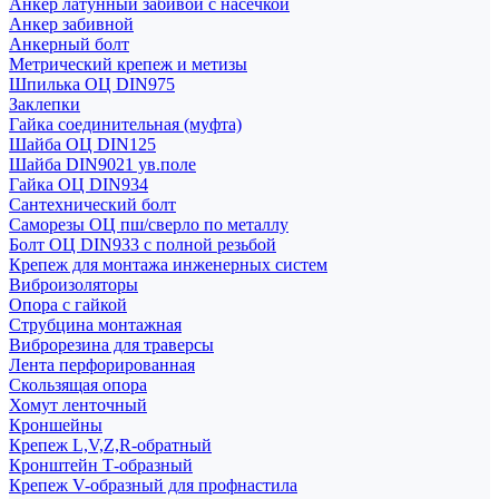
Анкер латунный забивой с насечкой
Анкер забивной
Анкерный болт
Метрический крепеж и метизы
Шпилька ОЦ DIN975
Заклепки
Гайка соединительная (муфта)
Шайба ОЦ DIN125
Шайба DIN9021 ув.поле
Гайка ОЦ DIN934
Сантехнический болт
Саморезы ОЦ пш/сверло по металлу
Болт ОЦ DIN933 с полной резьбой
Крепеж для монтажа инженерных систем
Виброизоляторы
Опора с гайкой
Струбцина монтажная
Виброрезина для траверсы
Лента перфорированная
Скользящая опора
Хомут ленточный
Кроншейны
Крепеж L,V,Z,R-обратный
Кронштейн Т-образный
Крепеж V-образный для профнастила