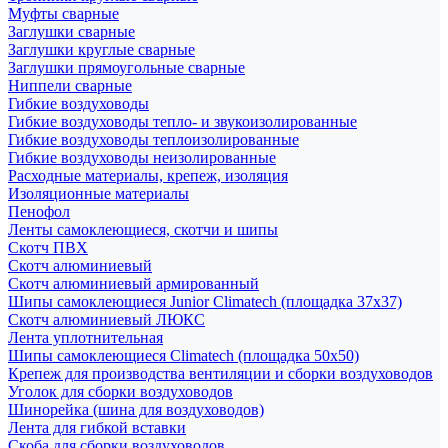
Муфты сварные
Заглушки сварные
Заглушки круглые сварные
Заглушки прямоугольные сварные
Ниппели сварные
Гибкие воздуховоды
Гибкие воздуховоды тепло- и звукоизолированные
Гибкие воздуховоды теплоизолированные
Гибкие воздуховоды неизолированные
Расходные материалы, крепеж, изоляция
Изоляционные материалы
Пенофол
Ленты самоклеющиеся, скотчи и шипы
Скотч ПВХ
Скотч алюминиевый
Скотч алюминиевый армированный
Шипы самоклеющиеся Junior Climatech (площадка 37х37)
Скотч алюминиевый ЛЮКС
Лента уплотнительная
Шипы самоклеющиеся Climatech (площадка 50х50)
Крепеж для производства вентиляции и сборки воздуховодов
Уголок для сборки воздуховодов
Шинорейка (шина для воздуховодов)
Лента для гибкой вставки
Скоба для сборки воздуховодов