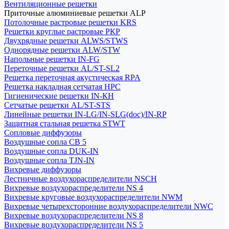
Вентиляционные решетки
Приточные алюминиевые решетки ALP
Потолочные растровые решетки KRS
Решетки круглые растровые РКР
Двухрядные решетки ALWS/STWS
Однорядные решетки ALW/STW
Напольные решетки IN-FG
Переточные решетки AL/ST-SL2
Решетка переточная акустическая RPA
Решетка накладная сетчатая НРС
Гигиенические решетки IN-КН
Сетчатые решетки AL/ST-STS
Линейные решетки IN-LG/IN-SLG(doc)/IN-RP
Защитная стальная решетка STWT
Сопловые диффузоры
Воздушные сопла СВ 5
Воздушные сопла DUK-IN
Воздушные сопла TJN-IN
Вихревые диффузоры
Лестничные воздухораспределители NSCH
Вихревые воздухораспределители NS 4
Вихревые круговые воздухораспределители NWM
Вихревые четырехсторонние воздухораспределители NWC
Вихревые воздухораспределители NS 8
Вихревые воздухораспределители NS 5