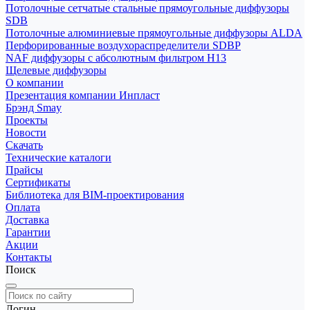
Потолочные сетчатые стальные прямоугольные диффузоры
SDB
Потолочные алюминиевые прямоугольные диффузоры ALDA
Перфорированные воздухораспределители SDBP
NAF диффузоры с абсолютным фильтром Н13
Щелевые диффузоры
О компании
Презентация компании Инпласт
Брэнд Smay
Проекты
Новости
Скачать
Технические каталоги
Прайсы
Сертификаты
Библиотека для BIM-проектирования
Оплата
Доставка
Гарантии
Акции
Контакты
Поиск
Логин