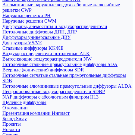
Алюминиевые наружные воздухозаборные жалюзийные
решетки CWP
Наружные решетки РН
Наружные решетки CWM
Диффузоры, анемостаты и воздухораспределители
Потолочные диффузоры ДПН, ДПР
Диффузоры универсальные ДВУ
Диффузоры VS/VE
Стальные диффузоры KK/KE
Воздухораспределители потолочные ALK
Вытесняющие воздухораспределители NW
Потолочные стальные прямоугольные диффузоры SDA
Веерные (конические) диффузоры SDR
Потолочные сетчатые стальные прямоугольные диффузоры
SDB
Потолочные алюминиевые прямоугольные диффузоры ALDA
Перфорированные воздухораспределители SDBP
NAF диффузоры с абсолютным фильтром Н13
Щелевые диффузоры
О компании
Презентация компании Инпласт
Брэнд Smay
Проекты
Новости
Скачать