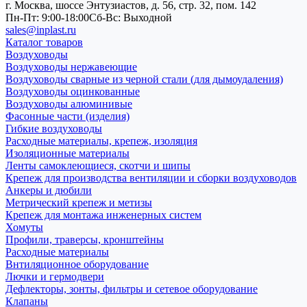
г. Москва, шоссе Энтузиастов, д. 56, стр. 32, пом. 142
Пн-Пт: 9:00-18:00
Cб-Вс: Выходной
sales@inplast.ru
Каталог товаров
Воздуховоды
Воздуховоды нержавеющие
Воздуховоды сварные из черной стали (для дымоудаления)
Воздуховоды оцинкованные
Воздуховоды алюминивые
Фасонные части (изделия)
Гибкие воздуховоды
Расходные материалы, крепеж, изоляция
Изоляционные материалы
Ленты самоклеющиеся, скотчи и шипы
Крепеж для производства вентиляции и сборки воздуховодов
Анкеры и дюбили
Метрический крепеж и метизы
Крепеж для монтажа инженерных систем
Хомуты
Профили, траверсы, кронштейны
Расходные материалы
Внтиляционное оборудование
Лючки и гермодвери
Дефлекторы, зонты, фильтры и сетевое оборудование
Клапаны