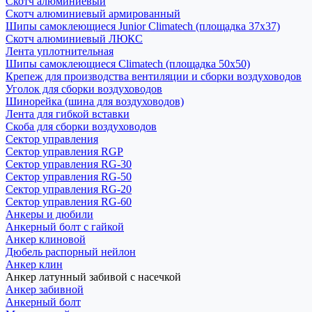
Скотч алюминиевый
Скотч алюминиевый армированный
Шипы самоклеющиеся Junior Climatech (площадка 37х37)
Скотч алюминиевый ЛЮКС
Лента уплотнительная
Шипы самоклеющиеся Climatech (площадка 50х50)
Крепеж для производства вентиляции и сборки воздуховодов
Уголок для сборки воздуховодов
Шинорейка (шина для воздуховодов)
Лента для гибкой вставки
Скоба для сборки воздуховодов
Сектор управления
Сектор управления RGP
Сектор управления RG-30
Сектор управления RG-50
Сектор управления RG-20
Сектор управления RG-60
Анкеры и дюбили
Анкерный болт с гайкой
Анкер клиновой
Дюбель распорный нейлон
Анкер клин
Анкер латунный забивой с насечкой
Анкер забивной
Анкерный болт