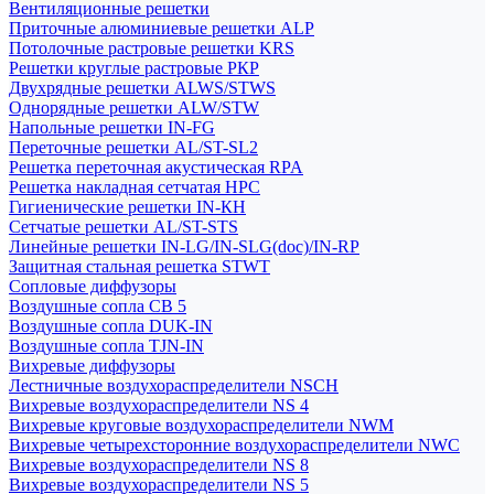
Вентиляционные решетки
Приточные алюминиевые решетки ALP
Потолочные растровые решетки KRS
Решетки круглые растровые РКР
Двухрядные решетки ALWS/STWS
Однорядные решетки ALW/STW
Напольные решетки IN-FG
Переточные решетки AL/ST-SL2
Решетка переточная акустическая RPA
Решетка накладная сетчатая НРС
Гигиенические решетки IN-КН
Сетчатые решетки AL/ST-STS
Линейные решетки IN-LG/IN-SLG(doc)/IN-RP
Защитная стальная решетка STWT
Сопловые диффузоры
Воздушные сопла СВ 5
Воздушные сопла DUK-IN
Воздушные сопла TJN-IN
Вихревые диффузоры
Лестничные воздухораспределители NSCH
Вихревые воздухораспределители NS 4
Вихревые круговые воздухораспределители NWM
Вихревые четырехсторонние воздухораспределители NWC
Вихревые воздухораспределители NS 8
Вихревые воздухораспределители NS 5