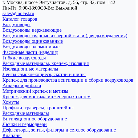
г. Москва, шоссе Энтузиастов, д. 56, стр. 32, пом. 142
Пн-Пт: 9:00-18:00
Cб-Вс: Выходной
sales@inplast.ru
Каталог товаров
Воздуховоды
Воздуховоды нержавеющие
Воздуховоды сварные из черной стали (для дымоудаления)
Воздуховоды оцинкованные
Воздуховоды алюминивые
Фасонные части (изделия)
Гибкие воздуховоды
Расходные материалы, крепеж, изоляция
Изоляционные материалы
Ленты самоклеющиеся, скотчи и шипы
Крепеж для производства вентиляции и сборки воздуховодов
Анкеры и дюбили
Метрический крепеж и метизы
Крепеж для монтажа инженерных систем
Хомуты
Профили, траверсы, кронштейны
Расходные материалы
Внтиляционное оборудование
Лючки и гермодвери
Дефлекторы, зонты, фильтры и сетевое оборудование
Клапаны