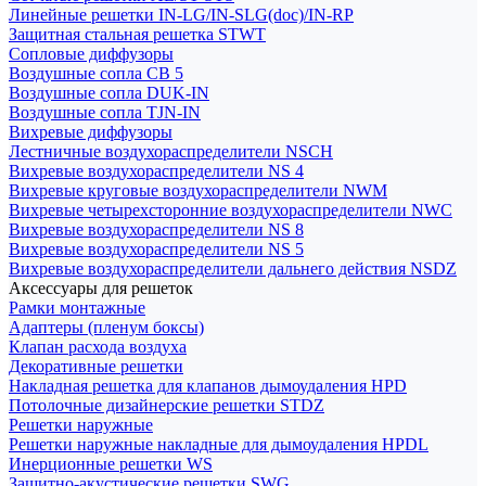
Линейные решетки IN-LG/IN-SLG(doc)/IN-RP
Защитная стальная решетка STWT
Сопловые диффузоры
Воздушные сопла СВ 5
Воздушные сопла DUK-IN
Воздушные сопла TJN-IN
Вихревые диффузоры
Лестничные воздухораспределители NSCH
Вихревые воздухораспределители NS 4
Вихревые круговые воздухораспределители NWM
Вихревые четырехсторонние воздухораспределители NWC
Вихревые воздухораспределители NS 8
Вихревые воздухораспределители NS 5
Вихревые воздухораспределители дальнего действия NSDZ
Аксессуары для решеток
Рамки монтажные
Адаптеры (пленум боксы)
Клапан расхода воздуха
Декоративные решетки
Накладная решетка для клапанов дымоудаления HPD
Потолочные дизайнерские решетки STDZ
Решетки наружные
Решетки наружные накладные для дымоудаления HPDL
Инерционные решетки WS
Защитно-акустические решетки SWG