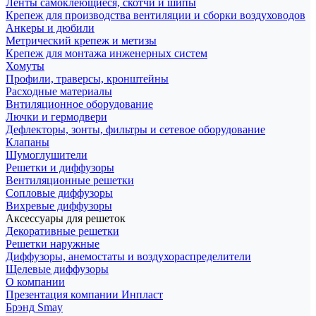
Ленты самоклеющиеся, скотчи и шипы
Крепеж для производства вентиляции и сборки воздуховодов
Анкеры и дюбили
Метрический крепеж и метизы
Крепеж для монтажа инженерных систем
Хомуты
Профили, траверсы, кронштейны
Расходные материалы
Внтиляционное оборудование
Лючки и гермодвери
Дефлекторы, зонты, фильтры и сетевое оборудование
Клапаны
Шумоглушители
Решетки и диффузоры
Вентиляционные решетки
Сопловые диффузоры
Вихревые диффузоры
Аксессуары для решеток
Декоративные решетки
Решетки наружные
Диффузоры, анемостаты и воздухораспределители
Щелевые диффузоры
О компании
Презентация компании Инпласт
Брэнд Smay