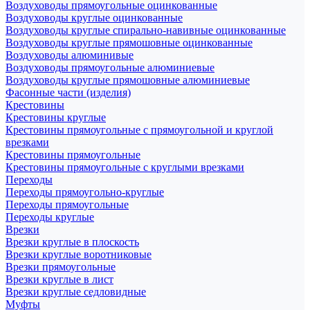
Воздуховоды прямоугольные оцинкованные
Воздуховоды круглые оцинкованные
Воздуховоды круглые спирально-навивные оцинкованные
Воздуховоды круглые прямошовные оцинкованные
Воздуховоды алюминивые
Воздуховоды прямоугольные алюминиевые
Воздуховоды круглые прямошовные алюминиевые
Фасонные части (изделия)
Крестовины
Крестовины круглые
Крестовины прямоугольные с прямоугольной и круглой
врезками
Крестовины прямоугольные
Крестовины прямоугольные с круглыми врезками
Переходы
Переходы прямоугольно-круглые
Переходы прямоугольные
Переходы круглые
Врезки
Врезки круглые в плоскость
Врезки круглые воротниковые
Врезки прямоугольные
Врезки круглые в лист
Врезки круглые седловидные
Муфты