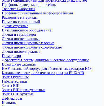
Хомут спринклерный для противопожарных систем
Профили, траверсы, кронштейны
Траверса С-образная
Профиль оцинкованный перфорированный
Расходные материалы
Герметик силиконовый
Диски отрезные
Внтиляционное оборудование
Лючки и гермодвери
Лючки инспекционные
Лючки инспекционные плоские
Лючки инспекционные сферические
Лючки пилометражные
Гермодвери
Дефлекторы, зонты, фильтры и сетевое оборудование
Воздушные фильтры
KAF канальный корпус для абсолютных фильтров H13
Канальные электростатические фильтры ELIXAIR
Зонты кухонные
Гибкие вставки
Зонты ВШ
Зонты ВШ прямоугольные
Зонты ВШ круглые
Дефлекторы
Клапаны