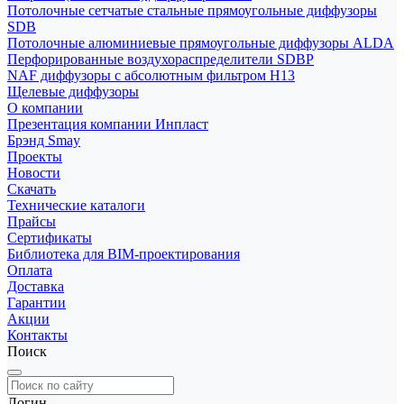
Потолочные сетчатые стальные прямоугольные диффузоры
SDB
Потолочные алюминиевые прямоугольные диффузоры ALDA
Перфорированные воздухораспределители SDBP
NAF диффузоры с абсолютным фильтром Н13
Щелевые диффузоры
О компании
Презентация компании Инпласт
Брэнд Smay
Проекты
Новости
Скачать
Технические каталоги
Прайсы
Сертификаты
Библиотека для BIM-проектирования
Оплата
Доставка
Гарантии
Акции
Контакты
Поиск
Логин