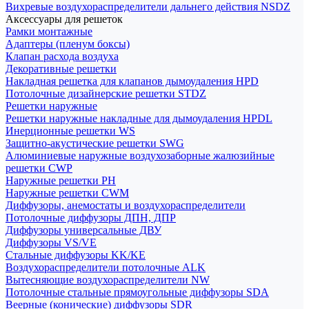
Вихревые воздухораспределители дальнего действия NSDZ
Аксессуары для решеток
Рамки монтажные
Адаптеры (пленум боксы)
Клапан расхода воздуха
Декоративные решетки
Накладная решетка для клапанов дымоудаления HPD
Потолочные дизайнерские решетки STDZ
Решетки наружные
Решетки наружные накладные для дымоудаления HPDL
Инерционные решетки WS
Защитно-акустические решетки SWG
Алюминиевые наружные воздухозаборные жалюзийные
решетки CWP
Наружные решетки РН
Наружные решетки CWM
Диффузоры, анемостаты и воздухораспределители
Потолочные диффузоры ДПН, ДПР
Диффузоры универсальные ДВУ
Диффузоры VS/VE
Стальные диффузоры KK/KE
Воздухораспределители потолочные ALK
Вытесняющие воздухораспределители NW
Потолочные стальные прямоугольные диффузоры SDA
Веерные (конические) диффузоры SDR