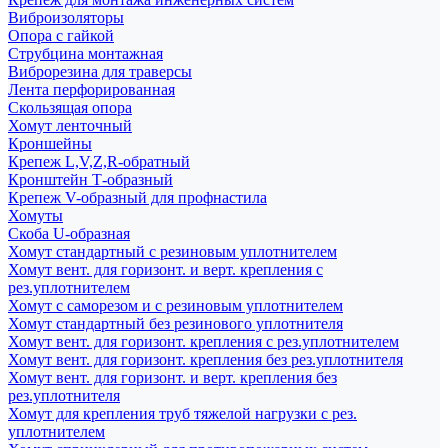
Виброизоляторы
Опора с гайкой
Струбцина монтажная
Виброрезина для траверсы
Лента перфорированная
Скользящая опора
Хомут ленточный
Кроншейны
Крепеж L,V,Z,R-обратный
Кронштейн Т-образный
Крепеж V-образный для профнастила
Хомуты
Скоба U-образная
Хомут стандартный с резиновым уплотнителем
Хомут вент. для горизонт. и верт. крепления с
рез.уплотнителем
Хомут с саморезом и с резиновым уплотнителем
Хомут стандартный без резинового уплотнителя
Хомут вент. для горизонт. крепления с рез.уплотнителем
Хомут вент. для горизонт. крепления без рез.уплотнителя
Хомут вент. для горизонт. и верт. крепления без
рез.уплотнителя
Хомут для крепления труб тяжелой нагрузки с рез.
уплотнителем