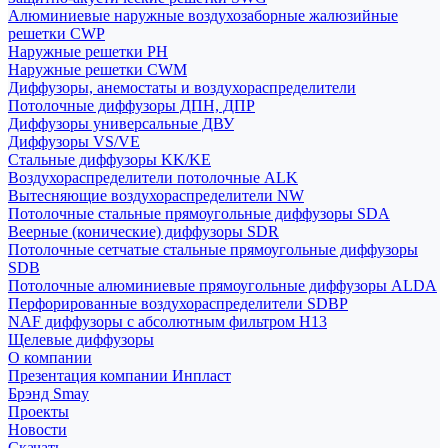
Алюминиевые наружные воздухозаборные жалюзийные
решетки CWP
Наружные решетки РН
Наружные решетки CWM
Диффузоры, анемостаты и воздухораспределители
Потолочные диффузоры ДПН, ДПР
Диффузоры универсальные ДВУ
Диффузоры VS/VE
Стальные диффузоры KK/KE
Воздухораспределители потолочные ALK
Вытесняющие воздухораспределители NW
Потолочные стальные прямоугольные диффузоры SDA
Веерные (конические) диффузоры SDR
Потолочные сетчатые стальные прямоугольные диффузоры
SDB
Потолочные алюминиевые прямоугольные диффузоры ALDA
Перфорированные воздухораспределители SDBP
NAF диффузоры с абсолютным фильтром Н13
Щелевые диффузоры
О компании
Презентация компании Инпласт
Брэнд Smay
Проекты
Новости
Скачать