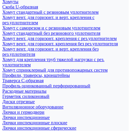
Хомуты
Скоба U-образная
Хомут стандартный с резиновым уплотнителем
Хомут вент. для горизонт. и верт. крепления с
рез.уплотнителем
Хомут с саморезом и с резиновым уплотнителем
Хомут стандартный без резинового уплотнителя
Хомут вент. для горизонт. крепления с рез.уплотнителем
Хомут вент. для горизонт. крепления без рез.уплотнителя
Хомут вент. для горизонт. и верт. крепления без
рез.уплотнителя
Хомут для крепления труб тяжелой нагрузки с рез.
уплотнителем
Хомут спринклерный для противопожарных систем
Профили, траверсы, кронштейны
Траверса С-образная
Профиль оцинкованный перфорированный
Расходные материалы
Герметик силиконовый
Диски отрезные
Внтиляционное оборудование
Лючки и гермодвери
Лючки инспекционные
Лючки инспекционные плоские
Лючки инспекционные сферические