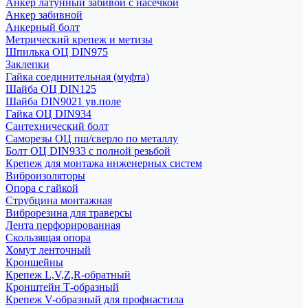
Анкер латунный забивой с насечкой
Анкер забивной
Анкерный болт
Метрический крепеж и метизы
Шпилька ОЦ DIN975
Заклепки
Гайка соединительная (муфта)
Шайба ОЦ DIN125
Шайба DIN9021 ув.поле
Гайка ОЦ DIN934
Сантехнический болт
Саморезы ОЦ пш/сверло по металлу
Болт ОЦ DIN933 с полной резьбой
Крепеж для монтажа инженерных систем
Виброизоляторы
Опора с гайкой
Струбцина монтажная
Виброрезина для траверсы
Лента перфорированная
Скользящая опора
Хомут ленточный
Кроншейны
Крепеж L,V,Z,R-обратный
Кронштейн Т-образный
Крепеж V-образный для профнастила