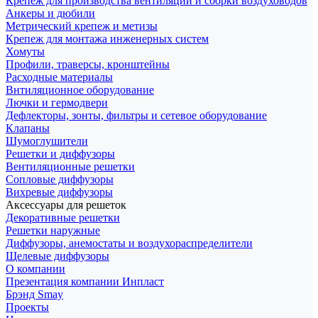
Крепеж для производства вентиляции и сборки воздуховодов
Анкеры и дюбили
Метрический крепеж и метизы
Крепеж для монтажа инженерных систем
Хомуты
Профили, траверсы, кронштейны
Расходные материалы
Внтиляционное оборудование
Лючки и гермодвери
Дефлекторы, зонты, фильтры и сетевое оборудование
Клапаны
Шумоглушители
Решетки и диффузоры
Вентиляционные решетки
Сопловые диффузоры
Вихревые диффузоры
Аксессуары для решеток
Декоративные решетки
Решетки наружные
Диффузоры, анемостаты и воздухораспределители
Щелевые диффузоры
О компании
Презентация компании Инпласт
Брэнд Smay
Проекты