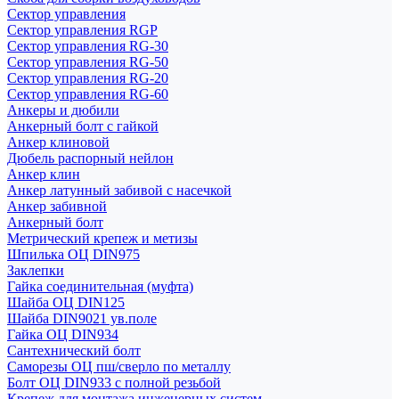
Сектор управления
Сектор управления RGP
Сектор управления RG-30
Сектор управления RG-50
Сектор управления RG-20
Сектор управления RG-60
Анкеры и дюбили
Анкерный болт с гайкой
Анкер клиновой
Дюбель распорный нейлон
Анкер клин
Анкер латунный забивой с насечкой
Анкер забивной
Анкерный болт
Метрический крепеж и метизы
Шпилька ОЦ DIN975
Заклепки
Гайка соединительная (муфта)
Шайба ОЦ DIN125
Шайба DIN9021 ув.поле
Гайка ОЦ DIN934
Сантехнический болт
Саморезы ОЦ пш/сверло по металлу
Болт ОЦ DIN933 с полной резьбой
Крепеж для монтажа инженерных систем