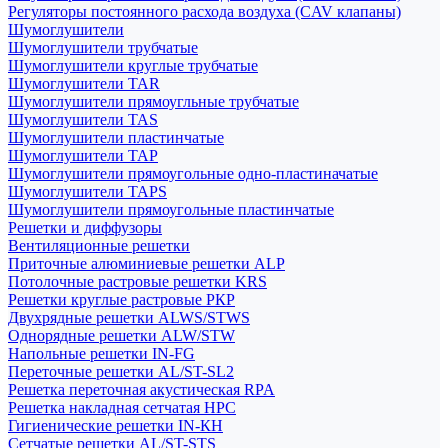
Регуляторы постоянного расхода воздуха (CAV клапаны)
Шумоглушители
Шумоглушители трубчатые
Шумоглушители круглые трубчатые
Шумоглушители TAR
Шумоглушители прямоугльные трубчатые
Шумоглушители TAS
Шумоглушители пластинчатые
Шумоглушители TAP
Шумоглушители прямоугольные одно-пластиначатые
Шумоглушители TAPS
Шумоглушители прямоугольные пластинчатые
Решетки и диффузоры
Вентиляционные решетки
Приточные алюминиевые решетки ALP
Потолочные растровые решетки KRS
Решетки круглые растровые РКР
Двухрядные решетки ALWS/STWS
Однорядные решетки ALW/STW
Напольные решетки IN-FG
Переточные решетки AL/ST-SL2
Решетка переточная акустическая RPA
Решетка накладная сетчатая НРС
Гигиенические решетки IN-КН
Сетчатые решетки AL/ST-STS