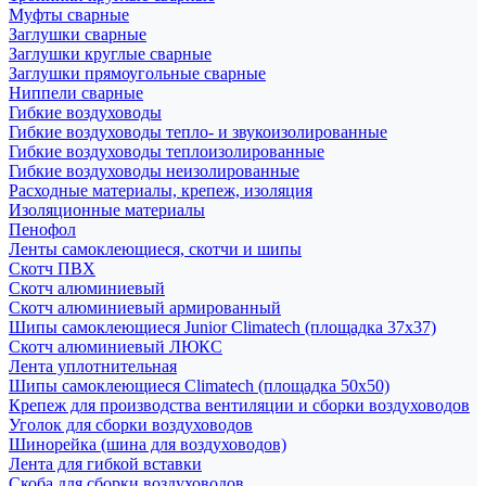
Муфты сварные
Заглушки сварные
Заглушки круглые сварные
Заглушки прямоугольные сварные
Ниппели сварные
Гибкие воздуховоды
Гибкие воздуховоды тепло- и звукоизолированные
Гибкие воздуховоды теплоизолированные
Гибкие воздуховоды неизолированные
Расходные материалы, крепеж, изоляция
Изоляционные материалы
Пенофол
Ленты самоклеющиеся, скотчи и шипы
Скотч ПВХ
Скотч алюминиевый
Скотч алюминиевый армированный
Шипы самоклеющиеся Junior Climatech (площадка 37х37)
Скотч алюминиевый ЛЮКС
Лента уплотнительная
Шипы самоклеющиеся Climatech (площадка 50х50)
Крепеж для производства вентиляции и сборки воздуховодов
Уголок для сборки воздуховодов
Шинорейка (шина для воздуховодов)
Лента для гибкой вставки
Скоба для сборки воздуховодов