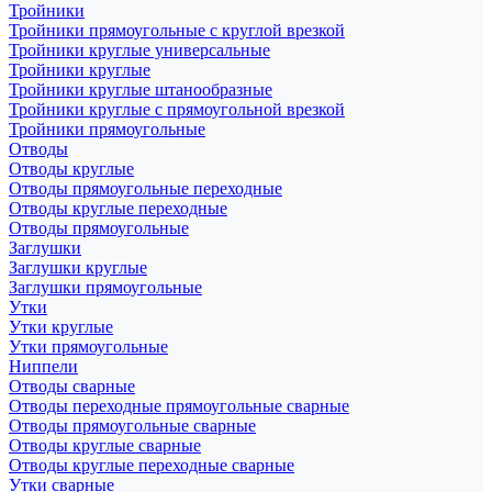
Тройники
Тройники прямоугольные с круглой врезкой
Тройники круглые универсальные
Тройники круглые
Тройники круглые штанообразные
Тройники круглые с прямоугольной врезкой
Тройники прямоугольные
Отводы
Отводы круглые
Отводы прямоугольные переходные
Отводы круглые переходные
Отводы прямоугольные
Заглушки
Заглушки круглые
Заглушки прямоугольные
Утки
Утки круглые
Утки прямоугольные
Ниппели
Отводы сварные
Отводы переходные прямоугольные сварные
Отводы прямоугольные сварные
Отводы круглые сварные
Отводы круглые переходные сварные
Утки сварные