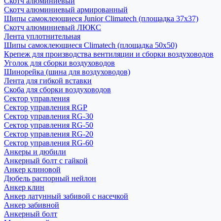
Скотч алюминиевый
Скотч алюминиевый армированный
Шипы самоклеющиеся Junior Climatech (площадка 37х37)
Скотч алюминиевый ЛЮКС
Лента уплотнительная
Шипы самоклеющиеся Climatech (площадка 50х50)
Крепеж для производства вентиляции и сборки воздуховодов
Уголок для сборки воздуховодов
Шинорейка (шина для воздуховодов)
Лента для гибкой вставки
Скоба для сборки воздуховодов
Сектор управления
Сектор управления RGP
Сектор управления RG-30
Сектор управления RG-50
Сектор управления RG-20
Сектор управления RG-60
Анкеры и дюбили
Анкерный болт с гайкой
Анкер клиновой
Дюбель распорный нейлон
Анкер клин
Анкер латунный забивой с насечкой
Анкер забивной
Анкерный болт