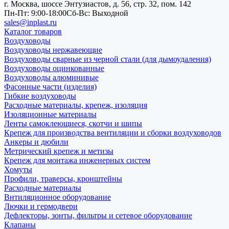
г. Москва, шоссе Энтузиастов, д. 56, стр. 32, пом. 142
Пн-Пт: 9:00-18:00
Cб-Вс: Выходной
sales@inplast.ru
Каталог товаров
Воздуховоды
Воздуховоды нержавеющие
Воздуховоды сварные из черной стали (для дымоудаления)
Воздуховоды оцинкованные
Воздуховоды алюминивые
Фасонные части (изделия)
Гибкие воздуховоды
Расходные материалы, крепеж, изоляция
Изоляционные материалы
Ленты самоклеющиеся, скотчи и шипы
Крепеж для производства вентиляции и сборки воздуховодов
Анкеры и дюбили
Метрический крепеж и метизы
Крепеж для монтажа инженерных систем
Хомуты
Профили, траверсы, кронштейны
Расходные материалы
Внтиляционное оборудование
Лючки и гермодвери
Дефлекторы, зонты, фильтры и сетевое оборудование
Клапаны