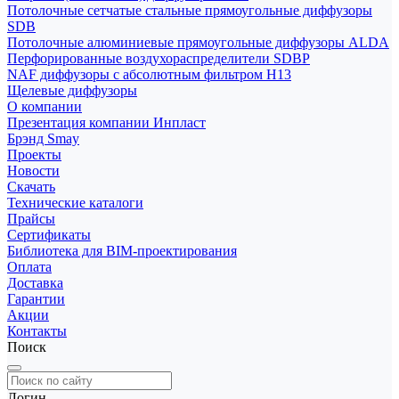
Потолочные сетчатые стальные прямоугольные диффузоры
SDB
Потолочные алюминиевые прямоугольные диффузоры ALDA
Перфорированные воздухораспределители SDBP
NAF диффузоры с абсолютным фильтром Н13
Щелевые диффузоры
О компании
Презентация компании Инпласт
Брэнд Smay
Проекты
Новости
Скачать
Технические каталоги
Прайсы
Сертификаты
Библиотека для BIM-проектирования
Оплата
Доставка
Гарантии
Акции
Контакты
Поиск
Логин