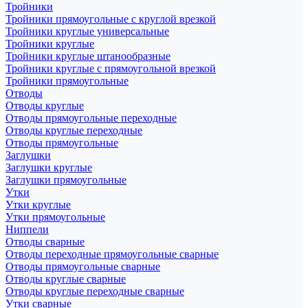
Тройники
Тройники прямоугольные с круглой врезкой
Тройники круглые универсальные
Тройники круглые
Тройники круглые штанообразные
Тройники круглые с прямоугольной врезкой
Тройники прямоугольные
Отводы
Отводы круглые
Отводы прямоугольные переходные
Отводы круглые переходные
Отводы прямоугольные
Заглушки
Заглушки круглые
Заглушки прямоугольные
Утки
Утки круглые
Утки прямоугольные
Ниппели
Отводы сварные
Отводы переходные прямоугольные сварные
Отводы прямоугольные сварные
Отводы круглые сварные
Отводы круглые переходные сварные
Утки сварные