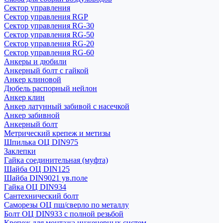
Сектор управления
Сектор управления RGP
Сектор управления RG-30
Сектор управления RG-50
Сектор управления RG-20
Сектор управления RG-60
Анкеры и дюбили
Анкерный болт с гайкой
Анкер клиновой
Дюбель распорный нейлон
Анкер клин
Анкер латунный забивой с насечкой
Анкер забивной
Анкерный болт
Метрический крепеж и метизы
Шпилька ОЦ DIN975
Заклепки
Гайка соединительная (муфта)
Шайба ОЦ DIN125
Шайба DIN9021 ув.поле
Гайка ОЦ DIN934
Сантехнический болт
Саморезы ОЦ пш/сверло по металлу
Болт ОЦ DIN933 с полной резьбой
Крепеж для монтажа инженерных систем