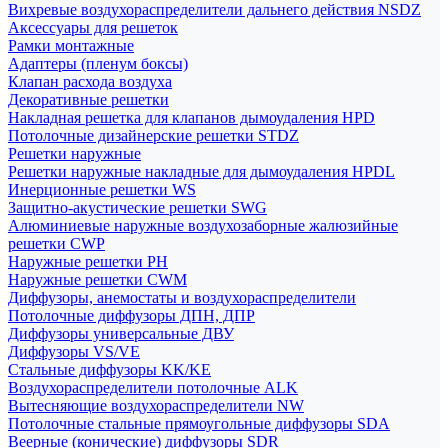
Вихревые воздухораспределители дальнего действия NSDZ
Аксессуары для решеток
Рамки монтажные
Адаптеры (пленум боксы)
Клапан расхода воздуха
Декоративные решетки
Накладная решетка для клапанов дымоудаления HPD
Потолочные дизайнерские решетки STDZ
Решетки наружные
Решетки наружные накладные для дымоудаления HPDL
Инерционные решетки WS
Защитно-акустические решетки SWG
Алюминиевые наружные воздухозаборные жалюзийные
решетки CWP
Наружные решетки РН
Наружные решетки CWM
Диффузоры, анемостаты и воздухораспределители
Потолочные диффузоры ДПН, ДПР
Диффузоры универсальные ДВУ
Диффузоры VS/VE
Стальные диффузоры KK/KE
Воздухораспределители потолочные ALK
Вытесняющие воздухораспределители NW
Потолочные стальные прямоугольные диффузоры SDA
Веерные (конические) диффузоры SDR