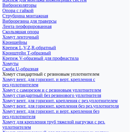
Виброизоляторы
Опора с гайкой
Струбцина монтажная
Виброрезина для траверсы
Лента перфорированная
Скользящая опора
Хомут ленточный
Кроншейны
Крепеж L,V,Z,R-обратный
Кронштейн Т-образный
Крепеж V-образный для профнастила
Хомуты
Скоба U-образная
Хомут стандартный с резиновым уплотнителем
Хомут вент. для горизонт. и верт. крепления с
рез.уплотнителем
Хомут с саморезом и с резиновым уплотнителем
Хомут стандартный без резинового уплотнителя
Хомут вент. для горизонт. крепления с рез.уплотнителем
Хомут вент. для горизонт. крепления без рез.уплотнителя
Хомут вент. для горизонт. и верт. крепления без
рез.уплотнителя
Хомут для крепления труб тяжелой нагрузки с рез.
уплотнителем