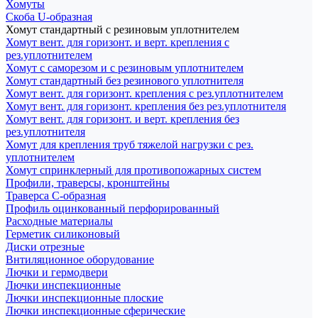
Хомуты
Скоба U-образная
Хомут стандартный с резиновым уплотнителем
Хомут вент. для горизонт. и верт. крепления с
рез.уплотнителем
Хомут с саморезом и с резиновым уплотнителем
Хомут стандартный без резинового уплотнителя
Хомут вент. для горизонт. крепления с рез.уплотнителем
Хомут вент. для горизонт. крепления без рез.уплотнителя
Хомут вент. для горизонт. и верт. крепления без
рез.уплотнителя
Хомут для крепления труб тяжелой нагрузки с рез.
уплотнителем
Хомут спринклерный для противопожарных систем
Профили, траверсы, кронштейны
Траверса С-образная
Профиль оцинкованный перфорированный
Расходные материалы
Герметик силиконовый
Диски отрезные
Внтиляционное оборудование
Лючки и гермодвери
Лючки инспекционные
Лючки инспекционные плоские
Лючки инспекционные сферические