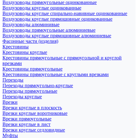
Воздуховоды прямоугольные оцинкованные
Воздуховоды круглые оцинкованные
Воздуховоды круглые спирально-навивные оцинкованные
Воздуховоды круглые прямошовные оцинкованные
Воздуховоды алюминивые
Воздуховоды прямоугольные алюминиевые
Воздуховоды круглые прямошовные алюминиевые
Фасонные части (изделия)
Крестовины
Крестовины круглые
Крестовины прямоугольные с прямоугольной и круглой
врезками
Крестовины прямоугольные
Крестовины прямоугольные с круглыми врезками
Переходы
Переходы прямоугольно-круглые
Переходы прямоугольные
Переходы круглые
Врезки
Врезки круглые в плоскость
Врезки круглые воротниковые
Врезки прямоугольные
Врезки круглые в лист
Врезки круглые седловидные
Муфты