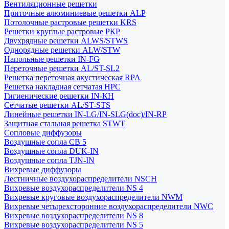
Вентиляционные решетки
Приточные алюминиевые решетки ALP
Потолочные растровые решетки KRS
Решетки круглые растровые РКР
Двухрядные решетки ALWS/STWS
Однорядные решетки ALW/STW
Напольные решетки IN-FG
Переточные решетки AL/ST-SL2
Решетка переточная акустическая RPA
Решетка накладная сетчатая НРС
Гигиенические решетки IN-КН
Сетчатые решетки AL/ST-STS
Линейные решетки IN-LG/IN-SLG(doc)/IN-RP
Защитная стальная решетка STWT
Сопловые диффузоры
Воздушные сопла СВ 5
Воздушные сопла DUK-IN
Воздушные сопла TJN-IN
Вихревые диффузоры
Лестничные воздухораспределители NSCH
Вихревые воздухораспределители NS 4
Вихревые круговые воздухораспределители NWM
Вихревые четырехсторонние воздухораспределители NWC
Вихревые воздухораспределители NS 8
Вихревые воздухораспределители NS 5