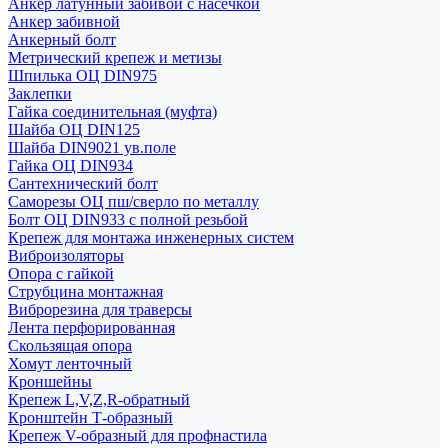
Анкер латунный забивой с насечкой
Анкер забивной
Анкерный болт
Метрический крепеж и метизы
Шпилька ОЦ DIN975
Заклепки
Гайка соединительная (муфта)
Шайба ОЦ DIN125
Шайба DIN9021 ув.поле
Гайка ОЦ DIN934
Сантехнический болт
Саморезы ОЦ пш/сверло по металлу
Болт ОЦ DIN933 с полной резьбой
Крепеж для монтажа инженерных систем
Виброизоляторы
Опора с гайкой
Струбцина монтажная
Виброрезина для траверсы
Лента перфорированная
Скользящая опора
Хомут ленточный
Кроншейны
Крепеж L,V,Z,R-обратный
Кронштейн Т-образный
Крепеж V-образный для профнастила