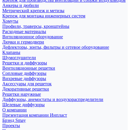
Крепеж для производства вентиляции и сборки воздуховодов
Анкеры и дюбили
Метрический крепеж и метизы
Крепеж для монтажа инженерных систем
Хомуты
Профили, траверсы, кронштейны
Расходные материалы
Внтиляционное оборудование
Лючки и гермодвери
Дефлекторы, зонты, фильтры и сетевое оборудование
Клапаны
Шумоглушители
Решетки и диффузоры
Вентиляционные решетки
Сопловые диффузоры
Вихревые диффузоры
Аксессуары для решеток
Декоративные решетки
Решетки наружные
Диффузоры, анемостаты и воздухораспределители
Щелевые диффузоры
О компании
Презентация компании Инпласт
Брэнд Smay
Проекты