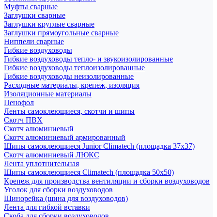
Муфты сварные
Заглушки сварные
Заглушки круглые сварные
Заглушки прямоугольные сварные
Ниппели сварные
Гибкие воздуховоды
Гибкие воздуховоды тепло- и звукоизолированные
Гибкие воздуховоды теплоизолированные
Гибкие воздуховоды неизолированные
Расходные материалы, крепеж, изоляция
Изоляционные материалы
Пенофол
Ленты самоклеющиеся, скотчи и шипы
Скотч ПВХ
Скотч алюминиевый
Скотч алюминиевый армированный
Шипы самоклеющиеся Junior Climatech (площадка 37х37)
Скотч алюминиевый ЛЮКС
Лента уплотнительная
Шипы самоклеющиеся Climatech (площадка 50х50)
Крепеж для производства вентиляции и сборки воздуховодов
Уголок для сборки воздуховодов
Шинорейка (шина для воздуховодов)
Лента для гибкой вставки
Скоба для сборки воздуховодов