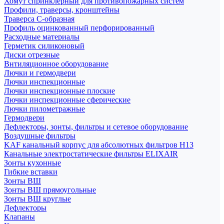
Хомут спринклерный для противопожарных систем
Профили, траверсы, кронштейны
Траверса С-образная
Профиль оцинкованный перфорированный
Расходные материалы
Герметик силиконовый
Диски отрезные
Внтиляционное оборудование
Лючки и гермодвери
Лючки инспекционные
Лючки инспекционные плоские
Лючки инспекционные сферические
Лючки пилометражные
Гермодвери
Дефлекторы, зонты, фильтры и сетевое оборудование
Воздушные фильтры
KAF канальный корпус для абсолютных фильтров H13
Канальные электростатические фильтры ELIXAIR
Зонты кухонные
Гибкие вставки
Зонты ВШ
Зонты ВШ прямоугольные
Зонты ВШ круглые
Дефлекторы
Клапаны