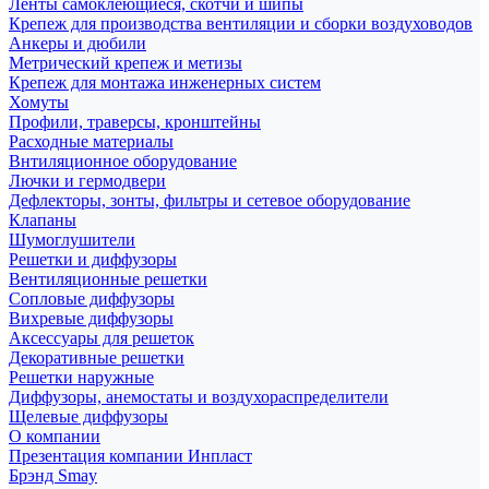
Ленты самоклеющиеся, скотчи и шипы
Крепеж для производства вентиляции и сборки воздуховодов
Анкеры и дюбили
Метрический крепеж и метизы
Крепеж для монтажа инженерных систем
Хомуты
Профили, траверсы, кронштейны
Расходные материалы
Внтиляционное оборудование
Лючки и гермодвери
Дефлекторы, зонты, фильтры и сетевое оборудование
Клапаны
Шумоглушители
Решетки и диффузоры
Вентиляционные решетки
Сопловые диффузоры
Вихревые диффузоры
Аксессуары для решеток
Декоративные решетки
Решетки наружные
Диффузоры, анемостаты и воздухораспределители
Щелевые диффузоры
О компании
Презентация компании Инпласт
Брэнд Smay