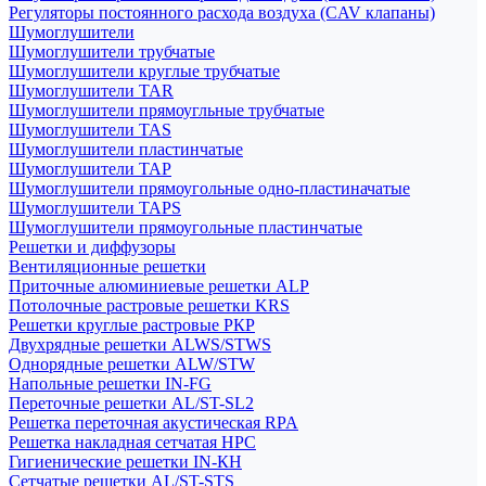
Регуляторы постоянного расхода воздуха (CAV клапаны)
Шумоглушители
Шумоглушители трубчатые
Шумоглушители круглые трубчатые
Шумоглушители TAR
Шумоглушители прямоугльные трубчатые
Шумоглушители TAS
Шумоглушители пластинчатые
Шумоглушители TAP
Шумоглушители прямоугольные одно-пластиначатые
Шумоглушители TAPS
Шумоглушители прямоугольные пластинчатые
Решетки и диффузоры
Вентиляционные решетки
Приточные алюминиевые решетки ALP
Потолочные растровые решетки KRS
Решетки круглые растровые РКР
Двухрядные решетки ALWS/STWS
Однорядные решетки ALW/STW
Напольные решетки IN-FG
Переточные решетки AL/ST-SL2
Решетка переточная акустическая RPA
Решетка накладная сетчатая НРС
Гигиенические решетки IN-КН
Сетчатые решетки AL/ST-STS