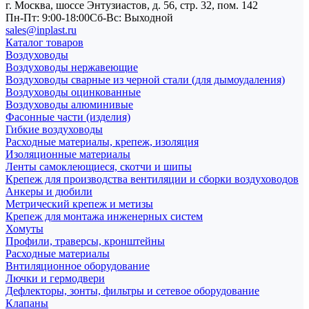
г. Москва, шоссе Энтузиастов, д. 56, стр. 32, пом. 142
Пн-Пт: 9:00-18:00
Cб-Вс: Выходной
sales@inplast.ru
Каталог товаров
Воздуховоды
Воздуховоды нержавеющие
Воздуховоды сварные из черной стали (для дымоудаления)
Воздуховоды оцинкованные
Воздуховоды алюминивые
Фасонные части (изделия)
Гибкие воздуховоды
Расходные материалы, крепеж, изоляция
Изоляционные материалы
Ленты самоклеющиеся, скотчи и шипы
Крепеж для производства вентиляции и сборки воздуховодов
Анкеры и дюбили
Метрический крепеж и метизы
Крепеж для монтажа инженерных систем
Хомуты
Профили, траверсы, кронштейны
Расходные материалы
Внтиляционное оборудование
Лючки и гермодвери
Дефлекторы, зонты, фильтры и сетевое оборудование
Клапаны