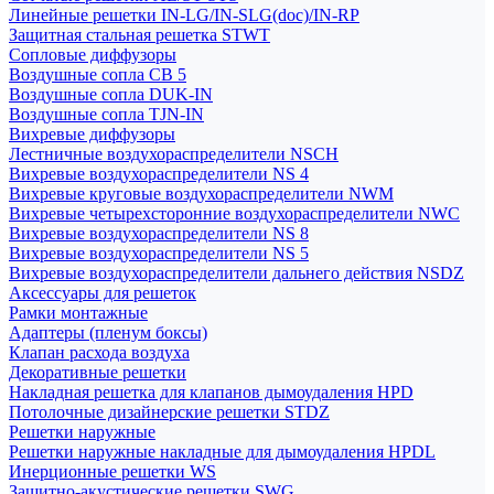
Линейные решетки IN-LG/IN-SLG(doc)/IN-RP
Защитная стальная решетка STWT
Сопловые диффузоры
Воздушные сопла СВ 5
Воздушные сопла DUK-IN
Воздушные сопла TJN-IN
Вихревые диффузоры
Лестничные воздухораспределители NSCH
Вихревые воздухораспределители NS 4
Вихревые круговые воздухораспределители NWM
Вихревые четырехсторонние воздухораспределители NWC
Вихревые воздухораспределители NS 8
Вихревые воздухораспределители NS 5
Вихревые воздухораспределители дальнего действия NSDZ
Аксессуары для решеток
Рамки монтажные
Адаптеры (пленум боксы)
Клапан расхода воздуха
Декоративные решетки
Накладная решетка для клапанов дымоудаления HPD
Потолочные дизайнерские решетки STDZ
Решетки наружные
Решетки наружные накладные для дымоудаления HPDL
Инерционные решетки WS
Защитно-акустические решетки SWG