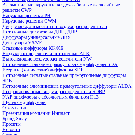
Алюминиевые наружные воздухозаборные жалюзийные
решетки CWP
Наружные решетки РН
Наружные решетки CWM
Диффузоры, анемостаты и воздухораспределители
Потолочные диффузоры ДПН, ДПР
Диффузоры универсальные ДВУ
Диффузоры VS/VE
Стальные диффузоры KK/KE
Воздухораспределители потолочные ALK
Вытесняющие воздухораспределители NW
Потолочные стальные прямоугольные диффузоры SDA
Веерные (конические) диффузоры SDR
Потолочные сетчатые стальные прямоугольные диффузоры
SDB
Потолочные алюминиевые прямоугольные диффузоры ALDA
Перфорированные воздухораспределители SDBP
NAF диффузоры с абсолютным фильтром Н13
Щелевые диффузоры
О компании
Презентация компании Инпласт
Брэнд Smay
Проекты
Новости
Скачать