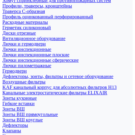
Хомут спринклерный для противопожарных систем
Профили, траверсы, кронштейны
Траверса С-образная
Профиль оцинкованный перфорированный
Расходные материалы
Герметик силиконовый
Диски отрезные
Внтиляционное оборудование
Лючки и гермодвери
Лючки инспекционные
Лючки инспекционные плоские
Лючки инспекционные сферические
Лючки пилометражные
Гермодвери
Дефлекторы, зонты, фильтры и сетевое оборудование
Воздушные фильтры
KAF канальный корпус для абсолютных фильтров H13
Канальные электростатические фильтры ELIXAIR
Зонты кухонные
Гибкие вставки
Зонты ВШ
Зонты ВШ прямоугольные
Зонты ВШ круглые
Дефлекторы
Клапаны