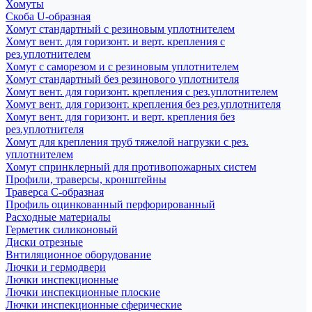
Хомуты
Скоба U-образная
Хомут стандартный с резиновым уплотнителем
Хомут вент. для горизонт. и верт. крепления с
рез.уплотнителем
Хомут с саморезом и с резиновым уплотнителем
Хомут стандартный без резинового уплотнителя
Хомут вент. для горизонт. крепления с рез.уплотнителем
Хомут вент. для горизонт. крепления без рез.уплотнителя
Хомут вент. для горизонт. и верт. крепления без
рез.уплотнителя
Хомут для крепления труб тяжелой нагрузки с рез.
уплотнителем
Хомут спринклерный для противопожарных систем
Профили, траверсы, кронштейны
Траверса С-образная
Профиль оцинкованный перфорированный
Расходные материалы
Герметик силиконовый
Диски отрезные
Внтиляционное оборудование
Лючки и гермодвери
Лючки инспекционные
Лючки инспекционные плоские
Лючки инспекционные сферические