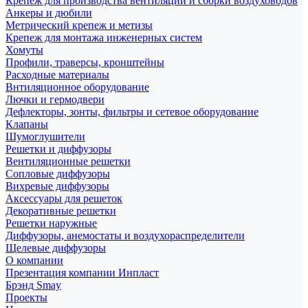
Крепеж для производства вентиляции и сборки воздуховодов
Анкеры и дюбили
Метрический крепеж и метизы
Крепеж для монтажа инженерных систем
Хомуты
Профили, траверсы, кронштейны
Расходные материалы
Внтиляционное оборудование
Лючки и гермодвери
Дефлекторы, зонты, фильтры и сетевое оборудование
Клапаны
Шумоглушители
Решетки и диффузоры
Вентиляционные решетки
Сопловые диффузоры
Вихревые диффузоры
Аксессуары для решеток
Декоративные решетки
Решетки наружные
Диффузоры, анемостаты и воздухораспределители
Щелевые диффузоры
О компании
Презентация компании Инпласт
Брэнд Smay
Проекты