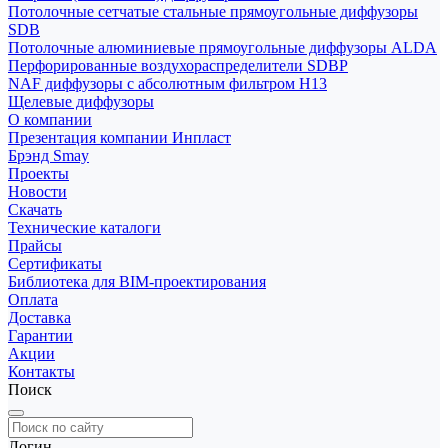
Потолочные сетчатые стальные прямоугольные диффузоры
SDB
Потолочные алюминиевые прямоугольные диффузоры ALDA
Перфорированные воздухораспределители SDBP
NAF диффузоры с абсолютным фильтром Н13
Щелевые диффузоры
О компании
Презентация компании Инпласт
Брэнд Smay
Проекты
Новости
Скачать
Технические каталоги
Прайсы
Сертификаты
Библиотека для BIM-проектирования
Оплата
Доставка
Гарантии
Акции
Контакты
Поиск
Логин