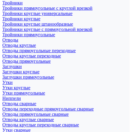
Тройники
Тройники прямоугольные с круглой врезкой
Тройники круглые универсальные
Тройники круглые
Тройники круглые штанообразные
Тройники круглые с прямоугольной врезкой
Тройники прямоугольные
Отводы
Отводы круглые
Отводы прямоугольные переходные
Отводы круглые переходные
Отводы прямоугольные
Заглушки
Заглушки круглые
Заглушки прямоугольные
Утки
Утки круглые
Утки прямоугольные
Ниппели
Отводы сварные
Отводы переходные прямоугольные сварные
Отводы прямоугольные сварные
Отводы круглые сварные
Отводы круглые переходные сварные
Утки сварные