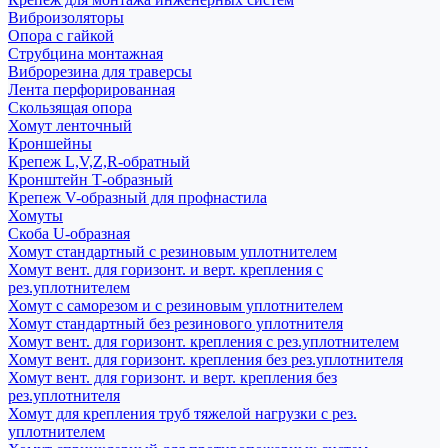
Виброизоляторы
Опора с гайкой
Струбцина монтажная
Виброрезина для траверсы
Лента перфорированная
Скользящая опора
Хомут ленточный
Кроншейны
Крепеж L,V,Z,R-обратный
Кронштейн Т-образный
Крепеж V-образный для профнастила
Хомуты
Скоба U-образная
Хомут стандартный с резиновым уплотнителем
Хомут вент. для горизонт. и верт. крепления с
рез.уплотнителем
Хомут с саморезом и с резиновым уплотнителем
Хомут стандартный без резинового уплотнителя
Хомут вент. для горизонт. крепления с рез.уплотнителем
Хомут вент. для горизонт. крепления без рез.уплотнителя
Хомут вент. для горизонт. и верт. крепления без
рез.уплотнителя
Хомут для крепления труб тяжелой нагрузки с рез.
уплотнителем