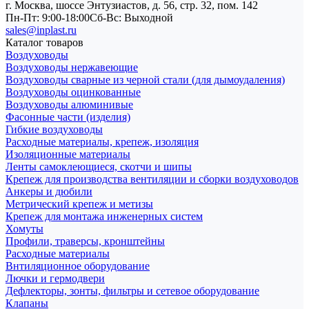
г. Москва, шоссе Энтузиастов, д. 56, стр. 32, пом. 142
Пн-Пт: 9:00-18:00
Cб-Вс: Выходной
sales@inplast.ru
Каталог товаров
Воздуховоды
Воздуховоды нержавеющие
Воздуховоды сварные из черной стали (для дымоудаления)
Воздуховоды оцинкованные
Воздуховоды алюминивые
Фасонные части (изделия)
Гибкие воздуховоды
Расходные материалы, крепеж, изоляция
Изоляционные материалы
Ленты самоклеющиеся, скотчи и шипы
Крепеж для производства вентиляции и сборки воздуховодов
Анкеры и дюбили
Метрический крепеж и метизы
Крепеж для монтажа инженерных систем
Хомуты
Профили, траверсы, кронштейны
Расходные материалы
Внтиляционное оборудование
Лючки и гермодвери
Дефлекторы, зонты, фильтры и сетевое оборудование
Клапаны