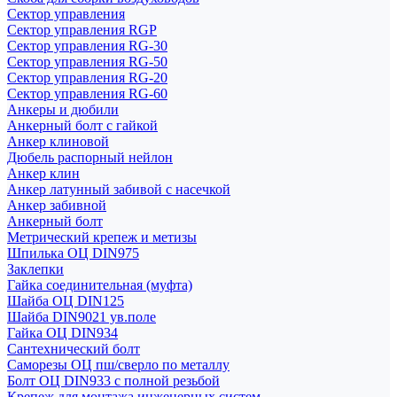
Сектор управления
Сектор управления RGP
Сектор управления RG-30
Сектор управления RG-50
Сектор управления RG-20
Сектор управления RG-60
Анкеры и дюбили
Анкерный болт с гайкой
Анкер клиновой
Дюбель распорный нейлон
Анкер клин
Анкер латунный забивой с насечкой
Анкер забивной
Анкерный болт
Метрический крепеж и метизы
Шпилька ОЦ DIN975
Заклепки
Гайка соединительная (муфта)
Шайба ОЦ DIN125
Шайба DIN9021 ув.поле
Гайка ОЦ DIN934
Сантехнический болт
Саморезы ОЦ пш/сверло по металлу
Болт ОЦ DIN933 с полной резьбой
Крепеж для монтажа инженерных систем