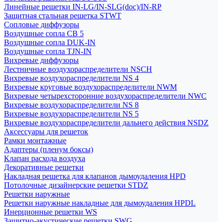
Линейные решетки IN-LG/IN-SLG(doc)/IN-RP
Защитная стальная решетка STWT
Сопловые диффузоры
Воздушные сопла СВ 5
Воздушные сопла DUK-IN
Воздушные сопла TJN-IN
Вихревые диффузоры
Лестничные воздухораспределители NSCH
Вихревые воздухораспределители NS 4
Вихревые круговые воздухораспределители NWM
Вихревые четырехсторонние воздухораспределители NWC
Вихревые воздухораспределители NS 8
Вихревые воздухораспределители NS 5
Вихревые воздухораспределители дальнего действия NSDZ
Аксессуары для решеток
Рамки монтажные
Адаптеры (пленум боксы)
Клапан расхода воздуха
Декоративные решетки
Накладная решетка для клапанов дымоудаления HPD
Потолочные дизайнерские решетки STDZ
Решетки наружные
Решетки наружные накладные для дымоудаления HPDL
Инерционные решетки WS
Защитно-акустические решетки SWG