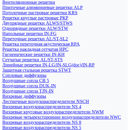
Вентиляционные решетки
Приточные алюминиевые решетки ALP
Потолочные растровые решетки KRS
Решетки круглые растровые РКР
Двухрядные решетки ALWS/STWS
Однорядные решетки ALW/STW
Напольные решетки IN-FG
Переточные решетки AL/ST-SL2
Решетка переточная акустическая RPA
Решетка накладная сетчатая НРС
Гигиенические решетки IN-КН
Сетчатые решетки AL/ST-STS
Линейные решетки IN-LG/IN-SLG(doc)/IN-RP
Защитная стальная решетка STWT
Сопловые диффузоры
Воздушные сопла СВ 5
Воздушные сопла DUK-IN
Воздушные сопла TJN-IN
Вихревые диффузоры
Лестничные воздухораспределители NSCH
Вихревые воздухораспределители NS 4
Вихревые круговые воздухораспределители NWM
Вихревые четырехсторонние воздухораспределители NWC
Вихревые воздухораспределители NS 8
Вихревые воздухораспределители NS 5