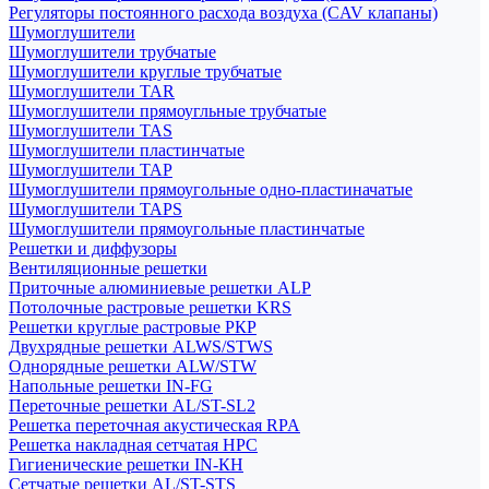
Регуляторы постоянного расхода воздуха (CAV клапаны)
Шумоглушители
Шумоглушители трубчатые
Шумоглушители круглые трубчатые
Шумоглушители TAR
Шумоглушители прямоугльные трубчатые
Шумоглушители TAS
Шумоглушители пластинчатые
Шумоглушители TAP
Шумоглушители прямоугольные одно-пластиначатые
Шумоглушители TAPS
Шумоглушители прямоугольные пластинчатые
Решетки и диффузоры
Вентиляционные решетки
Приточные алюминиевые решетки ALP
Потолочные растровые решетки KRS
Решетки круглые растровые РКР
Двухрядные решетки ALWS/STWS
Однорядные решетки ALW/STW
Напольные решетки IN-FG
Переточные решетки AL/ST-SL2
Решетка переточная акустическая RPA
Решетка накладная сетчатая НРС
Гигиенические решетки IN-КН
Сетчатые решетки AL/ST-STS