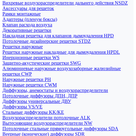
Вихревые воздухораспределители дальнего действия NSDZ
Аксессуары для решеток
Рамки монтажные
Адаптеры (пленум боксы)
Клапан расхода воздуха
Декоративные решетки
Накладная решетка для клапанов дымоудаления HPD
Потолочные дизайнерские решетки STDZ
Решетки наружные
Решетки наружные накладные для дымоудаления HPDL
Инерционные решетки WS
Защитно-акустические решетки SWG
Алюминиевые наружные воздухозаборные жалюзийные
решетки CWP
Наружные решетки РН
Наружные решетки CWM
Диффузоры, анемостаты и воздухораспределители
Потолочные диффузоры ДПН, ДПР
Диффузоры универсальные ДВУ
Диффузоры VS/VE
Стальные диффузоры KK/KE
Воздухораспределители потолочные ALK
Вытесняющие воздухораспределители NW
Потолочные стальные прямоугольные диффузоры SDA
Веерные (конические) диффузоры SDR