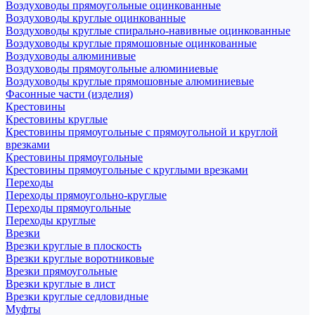
Воздуховоды прямоугольные оцинкованные
Воздуховоды круглые оцинкованные
Воздуховоды круглые спирально-навивные оцинкованные
Воздуховоды круглые прямошовные оцинкованные
Воздуховоды алюминивые
Воздуховоды прямоугольные алюминиевые
Воздуховоды круглые прямошовные алюминиевые
Фасонные части (изделия)
Крестовины
Крестовины круглые
Крестовины прямоугольные с прямоугольной и круглой
врезками
Крестовины прямоугольные
Крестовины прямоугольные с круглыми врезками
Переходы
Переходы прямоугольно-круглые
Переходы прямоугольные
Переходы круглые
Врезки
Врезки круглые в плоскость
Врезки круглые воротниковые
Врезки прямоугольные
Врезки круглые в лист
Врезки круглые седловидные
Муфты