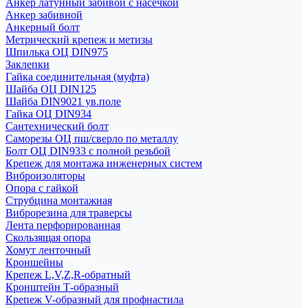
Анкер латунный забивой с насечкой
Анкер забивной
Анкерный болт
Метрический крепеж и метизы
Шпилька ОЦ DIN975
Заклепки
Гайка соединительная (муфта)
Шайба ОЦ DIN125
Шайба DIN9021 ув.поле
Гайка ОЦ DIN934
Сантехнический болт
Саморезы ОЦ пш/сверло по металлу
Болт ОЦ DIN933 с полной резьбой
Крепеж для монтажа инженерных систем
Виброизоляторы
Опора с гайкой
Струбцина монтажная
Виброрезина для траверсы
Лента перфорированная
Скользящая опора
Хомут ленточный
Кроншейны
Крепеж L,V,Z,R-обратный
Кронштейн Т-образный
Крепеж V-образный для профнастила