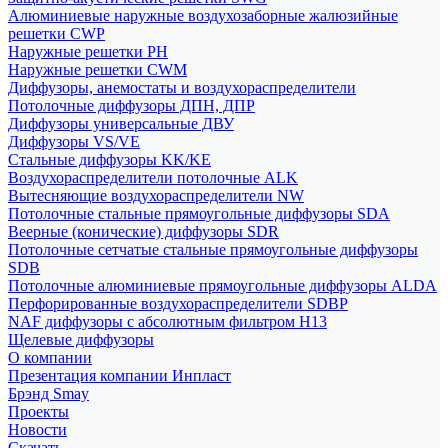
Алюминиевые наружные воздухозаборные жалюзийные
решетки CWP
Наружные решетки РН
Наружные решетки CWM
Диффузоры, анемостаты и воздухораспределители
Потолочные диффузоры ДПН, ДПР
Диффузоры универсальные ДВУ
Диффузоры VS/VE
Стальные диффузоры KK/KE
Воздухораспределители потолочные ALK
Вытесняющие воздухораспределители NW
Потолочные стальные прямоугольные диффузоры SDA
Веерные (конические) диффузоры SDR
Потолочные сетчатые стальные прямоугольные диффузоры
SDB
Потолочные алюминиевые прямоугольные диффузоры ALDA
Перфорированные воздухораспределители SDBP
NAF диффузоры с абсолютным фильтром Н13
Щелевые диффузоры
О компании
Презентация компании Инпласт
Брэнд Smay
Проекты
Новости
Скачать