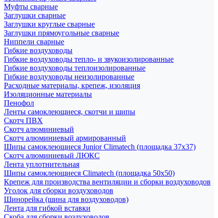
Муфты сварные
Заглушки сварные
Заглушки круглые сварные
Заглушки прямоугольные сварные
Ниппели сварные
Гибкие воздуховоды
Гибкие воздуховоды тепло- и звукоизолированные
Гибкие воздуховоды теплоизолированные
Гибкие воздуховоды неизолированные
Расходные материалы, крепеж, изоляция
Изоляционные материалы
Пенофол
Ленты самоклеющиеся, скотчи и шипы
Скотч ПВХ
Скотч алюминиевый
Скотч алюминиевый армированный
Шипы самоклеющиеся Junior Climatech (площадка 37х37)
Скотч алюминиевый ЛЮКС
Лента уплотнительная
Шипы самоклеющиеся Climatech (площадка 50х50)
Крепеж для производства вентиляции и сборки воздуховодов
Уголок для сборки воздуховодов
Шинорейка (шина для воздуховодов)
Лента для гибкой вставки
Скоба для сборки воздуховодов