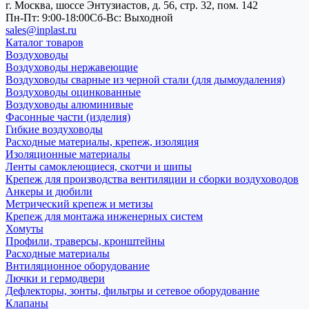
г. Москва, шоссе Энтузиастов, д. 56, стр. 32, пом. 142
Пн-Пт: 9:00-18:00
Cб-Вс: Выходной
sales@inplast.ru
Каталог товаров
Воздуховоды
Воздуховоды нержавеющие
Воздуховоды сварные из черной стали (для дымоудаления)
Воздуховоды оцинкованные
Воздуховоды алюминивые
Фасонные части (изделия)
Гибкие воздуховоды
Расходные материалы, крепеж, изоляция
Изоляционные материалы
Ленты самоклеющиеся, скотчи и шипы
Крепеж для производства вентиляции и сборки воздуховодов
Анкеры и дюбили
Метрический крепеж и метизы
Крепеж для монтажа инженерных систем
Хомуты
Профили, траверсы, кронштейны
Расходные материалы
Внтиляционное оборудование
Лючки и гермодвери
Дефлекторы, зонты, фильтры и сетевое оборудование
Клапаны