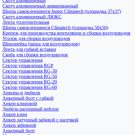
Скотч алюминиевый
Скотч алюминиевый армированный
Шипы самоклеющиеся Junior Climatech (площадка 37х37)
Скотч алюминиевый ЛЮКС
Лента уплотнительная
Шипы самоклеющиеся Climatech (площадка 50х50)
Крепеж для производства вентиляции и сборки воздуховодов
Уголок для сборки воздуховодов
Шинорейка (шина для воздуховодов)
Лента для гибкой вставки
Скоба для сборки воздуховодов
Сектор управления
Сектор управления RGP
Сектор управления RG-30
Сектор управления RG-50
Сектор управления RG-20
Сектор управления RG-60
Анкеры и дюбили
Анкерный болт с гайкой
Анкер клиновой
Дюбель распорный нейлон
Анкер клин
Анкер латунный забивой с насечкой
Анкер забивной
Анкерный болт