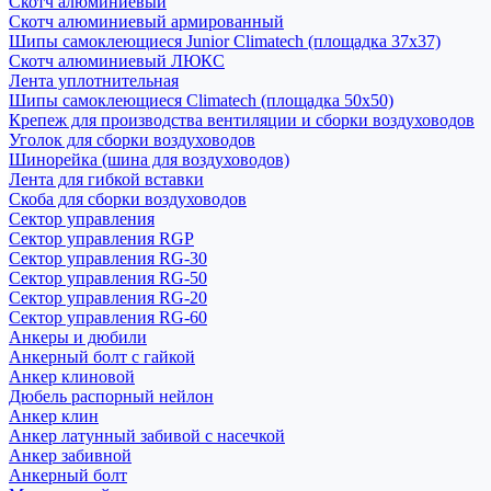
Скотч алюминиевый
Скотч алюминиевый армированный
Шипы самоклеющиеся Junior Climatech (площадка 37х37)
Скотч алюминиевый ЛЮКС
Лента уплотнительная
Шипы самоклеющиеся Climatech (площадка 50х50)
Крепеж для производства вентиляции и сборки воздуховодов
Уголок для сборки воздуховодов
Шинорейка (шина для воздуховодов)
Лента для гибкой вставки
Скоба для сборки воздуховодов
Сектор управления
Сектор управления RGP
Сектор управления RG-30
Сектор управления RG-50
Сектор управления RG-20
Сектор управления RG-60
Анкеры и дюбили
Анкерный болт с гайкой
Анкер клиновой
Дюбель распорный нейлон
Анкер клин
Анкер латунный забивой с насечкой
Анкер забивной
Анкерный болт