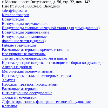
г. Москва, шоссе Энтузиастов, д. 56, стр. 32, пом. 142
Пн-Пт: 9:00-18:00
Cб-Вс: Выходной
sales@inplast.ru
Каталог товаров
Воздуховоды
Воздуховоды нержавеющие
Воздуховоды сварные из черной стали (для дымоудаления)
Воздуховоды оцинкованные
Воздуховоды алюминивые
Фасонные части (изделия)
Гибкие воздуховоды
Расходные материалы, крепеж, изоляция
Изоляционные материалы
Ленты самоклеющиеся, скотчи и шипы
Крепеж для производства вентиляции и сборки воздуховодов
Анкеры и дюбили
Метрический крепеж и метизы
Крепеж для монтажа инженерных систем
Хомуты
Профили, траверсы, кронштейны
Расходные материалы
Внтиляционное оборудование
Лючки и гермодвери
Дефлекторы, зонты, фильтры и сетевое оборудование
Клапаны