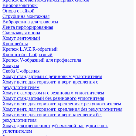
Виброизоляторы
Опора с гайкой
Струбцина монтажная
Виброрезина для траверсы
Лента перфорированная
Скользящая опора
Хомут ленточный
Кроншейны
Крепеж L,V,Z,R-обратный
Кронштейн Т-образный
Крепеж V-образный для профнастила
Хомуты
Скоба U-образная
Хомут стандартный с резиновым уплотнителем
Хомут вент. для горизонт. и верт. крепления с
рез.уплотнителем
Хомут с саморезом и с резиновым уплотнителем
Хомут стандартный без резинового уплотнителя
Хомут вент. для горизонт. крепления с рез.уплотнителем
Хомут вент. для горизонт. крепления без рез.уплотнителя
Хомут вент. для горизонт. и верт. крепления без
рез.уплотнителя
Хомут для крепления труб тяжелой нагрузки с рез.
уплотнителем