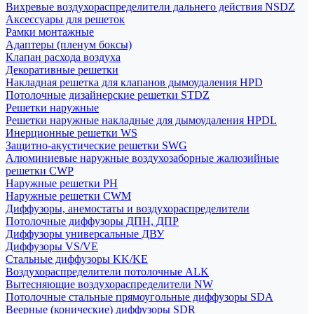
Вихревые воздухораспределители дальнего действия NSDZ
Аксессуары для решеток
Рамки монтажные
Адаптеры (пленум боксы)
Клапан расхода воздуха
Декоративные решетки
Накладная решетка для клапанов дымоудаления HPD
Потолочные дизайнерские решетки STDZ
Решетки наружные
Решетки наружные накладные для дымоудаления HPDL
Инерционные решетки WS
Защитно-акустические решетки SWG
Алюминиевые наружные воздухозаборные жалюзийные
решетки CWP
Наружные решетки РН
Наружные решетки CWM
Диффузоры, анемостаты и воздухораспределители
Потолочные диффузоры ДПН, ДПР
Диффузоры универсальные ДВУ
Диффузоры VS/VE
Стальные диффузоры KK/KE
Воздухораспределители потолочные ALK
Вытесняющие воздухораспределители NW
Потолочные стальные прямоугольные диффузоры SDA
Веерные (конические) диффузоры SDR