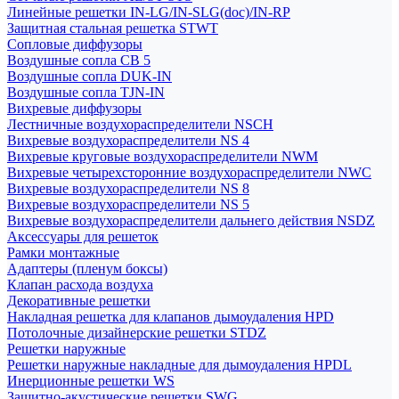
Линейные решетки IN-LG/IN-SLG(doc)/IN-RP
Защитная стальная решетка STWT
Сопловые диффузоры
Воздушные сопла СВ 5
Воздушные сопла DUK-IN
Воздушные сопла TJN-IN
Вихревые диффузоры
Лестничные воздухораспределители NSCH
Вихревые воздухораспределители NS 4
Вихревые круговые воздухораспределители NWM
Вихревые четырехсторонние воздухораспределители NWC
Вихревые воздухораспределители NS 8
Вихревые воздухораспределители NS 5
Вихревые воздухораспределители дальнего действия NSDZ
Аксессуары для решеток
Рамки монтажные
Адаптеры (пленум боксы)
Клапан расхода воздуха
Декоративные решетки
Накладная решетка для клапанов дымоудаления HPD
Потолочные дизайнерские решетки STDZ
Решетки наружные
Решетки наружные накладные для дымоудаления HPDL
Инерционные решетки WS
Защитно-акустические решетки SWG