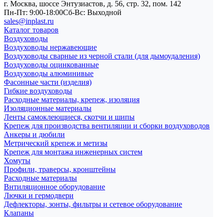
г. Москва, шоссе Энтузиастов, д. 56, стр. 32, пом. 142
Пн-Пт: 9:00-18:00
Cб-Вс: Выходной
sales@inplast.ru
Каталог товаров
Воздуховоды
Воздуховоды нержавеющие
Воздуховоды сварные из черной стали (для дымоудаления)
Воздуховоды оцинкованные
Воздуховоды алюминивые
Фасонные части (изделия)
Гибкие воздуховоды
Расходные материалы, крепеж, изоляция
Изоляционные материалы
Ленты самоклеющиеся, скотчи и шипы
Крепеж для производства вентиляции и сборки воздуховодов
Анкеры и дюбили
Метрический крепеж и метизы
Крепеж для монтажа инженерных систем
Хомуты
Профили, траверсы, кронштейны
Расходные материалы
Внтиляционное оборудование
Лючки и гермодвери
Дефлекторы, зонты, фильтры и сетевое оборудование
Клапаны