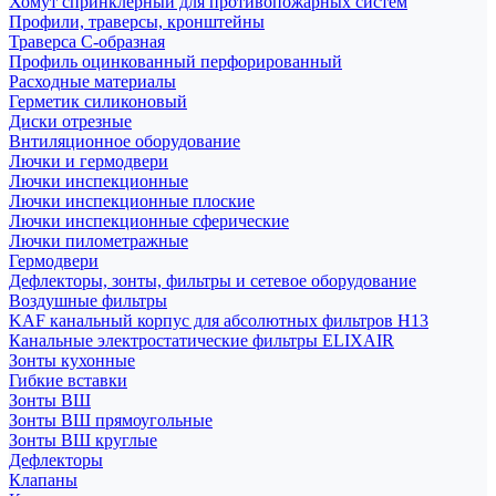
Хомут спринклерный для противопожарных систем
Профили, траверсы, кронштейны
Траверса С-образная
Профиль оцинкованный перфорированный
Расходные материалы
Герметик силиконовый
Диски отрезные
Внтиляционное оборудование
Лючки и гермодвери
Лючки инспекционные
Лючки инспекционные плоские
Лючки инспекционные сферические
Лючки пилометражные
Гермодвери
Дефлекторы, зонты, фильтры и сетевое оборудование
Воздушные фильтры
KAF канальный корпус для абсолютных фильтров H13
Канальные электростатические фильтры ELIXAIR
Зонты кухонные
Гибкие вставки
Зонты ВШ
Зонты ВШ прямоугольные
Зонты ВШ круглые
Дефлекторы
Клапаны