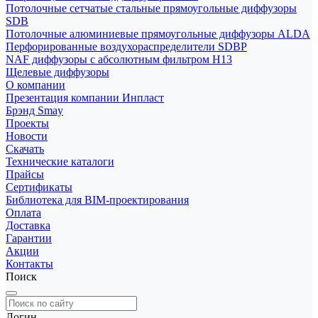
Потолочные сетчатые стальные прямоугольные диффузоры
SDB
Потолочные алюминиевые прямоугольные диффузоры ALDA
Перфорированные воздухораспределители SDBP
NAF диффузоры с абсолютным фильтром Н13
Щелевые диффузоры
О компании
Презентация компании Инпласт
Брэнд Smay
Проекты
Новости
Скачать
Технические каталоги
Прайсы
Сертификаты
Библиотека для BIM-проектирования
Оплата
Доставка
Гарантии
Акции
Контакты
Поиск
Логин