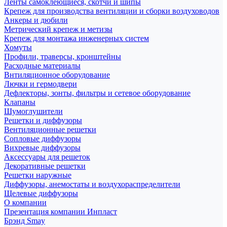
Ленты самоклеющиеся, скотчи и шипы
Крепеж для производства вентиляции и сборки воздуховодов
Анкеры и дюбили
Метрический крепеж и метизы
Крепеж для монтажа инженерных систем
Хомуты
Профили, траверсы, кронштейны
Расходные материалы
Внтиляционное оборудование
Лючки и гермодвери
Дефлекторы, зонты, фильтры и сетевое оборудование
Клапаны
Шумоглушители
Решетки и диффузоры
Вентиляционные решетки
Сопловые диффузоры
Вихревые диффузоры
Аксессуары для решеток
Декоративные решетки
Решетки наружные
Диффузоры, анемостаты и воздухораспределители
Щелевые диффузоры
О компании
Презентация компании Инпласт
Брэнд Smay