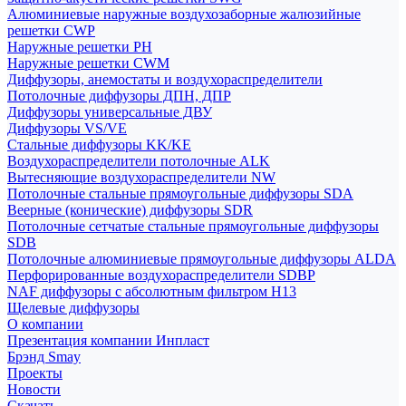
Алюминиевые наружные воздухозаборные жалюзийные
решетки CWP
Наружные решетки РН
Наружные решетки CWM
Диффузоры, анемостаты и воздухораспределители
Потолочные диффузоры ДПН, ДПР
Диффузоры универсальные ДВУ
Диффузоры VS/VE
Стальные диффузоры KK/KE
Воздухораспределители потолочные ALK
Вытесняющие воздухораспределители NW
Потолочные стальные прямоугольные диффузоры SDA
Веерные (конические) диффузоры SDR
Потолочные сетчатые стальные прямоугольные диффузоры
SDB
Потолочные алюминиевые прямоугольные диффузоры ALDA
Перфорированные воздухораспределители SDBP
NAF диффузоры с абсолютным фильтром Н13
Щелевые диффузоры
О компании
Презентация компании Инпласт
Брэнд Smay
Проекты
Новости
Скачать