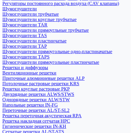
Регуляторы постоянного расхода воздуха (CAV клапаны)
Шумоглушители
Шумоглушители трубчатые
Шумоглушители круглые трубчатые
Шумоглушители TAR
Шумоглушители прямоугльные трубчатые
Шумоглушители TAS
Шумоглушители пластинчатые
Шумоглушители TAP
Шумоглушители прямоугольные одно-пластиначатые
Шумоглушители TAPS
Шумоглушители прямоугольные пластинчатые
Решетки и диффузоры
Вентиляционные решетки
Приточные алюминиевые решетки ALP
Потолочные растровые решетки KRS
Решетки круглые растровые РКР
Двухрядные решетки ALWS/STWS
Однорядные решетки ALW/STW
Напольные решетки IN-FG
Переточные решетки AL/ST-SL2
Решетка переточная акустическая RPA
Решетка накладная сетчатая НРС
Гигиенические решетки IN-КН
Сетчатые решетки AL/ST-STS