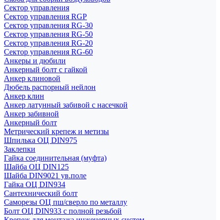
Сектор управления
Сектор управления RGP
Сектор управления RG-30
Сектор управления RG-50
Сектор управления RG-20
Сектор управления RG-60
Анкеры и дюбили
Анкерный болт с гайкой
Анкер клиновой
Дюбель распорный нейлон
Анкер клин
Анкер латунный забивой с насечкой
Анкер забивной
Анкерный болт
Метрический крепеж и метизы
Шпилька ОЦ DIN975
Заклепки
Гайка соединительная (муфта)
Шайба ОЦ DIN125
Шайба DIN9021 ув.поле
Гайка ОЦ DIN934
Сантехнический болт
Саморезы ОЦ пш/сверло по металлу
Болт ОЦ DIN933 с полной резьбой
Крепеж для монтажа инженерных систем