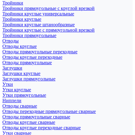
Тройники
Тройники прямоугольные с круглой врезкой
Тройники круглые универсальные
Тройники круглые
Тройники круглые штанообразные
Тройники круглые с прямоугольной врезкой
Тройники прямоугольные
Отводы
Отводы круглые
Отводы прямоугольные переходные
Отводы круглые переходные
Отводы прямоугольные
Заглушки
Заглушки круглые
Заглушки прямоугольные
Утки
Утки круглые
Утки прямоугольные
Ниппели
Отводы сварные
Отводы переходные прямоугольные сварные
Отводы прямоугольные сварные
Отводы круглые сварные
Отводы круглые переходные сварные
Утки сварные