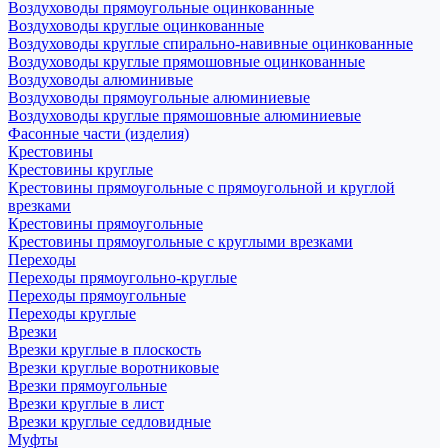
Воздуховоды прямоугольные оцинкованные
Воздуховоды круглые оцинкованные
Воздуховоды круглые спирально-навивные оцинкованные
Воздуховоды круглые прямошовные оцинкованные
Воздуховоды алюминивые
Воздуховоды прямоугольные алюминиевые
Воздуховоды круглые прямошовные алюминиевые
Фасонные части (изделия)
Крестовины
Крестовины круглые
Крестовины прямоугольные с прямоугольной и круглой
врезками
Крестовины прямоугольные
Крестовины прямоугольные с круглыми врезками
Переходы
Переходы прямоугольно-круглые
Переходы прямоугольные
Переходы круглые
Врезки
Врезки круглые в плоскость
Врезки круглые воротниковые
Врезки прямоугольные
Врезки круглые в лист
Врезки круглые седловидные
Муфты