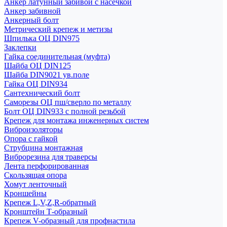
Анкер латунный забивой с насечкой
Анкер забивной
Анкерный болт
Метрический крепеж и метизы
Шпилька ОЦ DIN975
Заклепки
Гайка соединительная (муфта)
Шайба ОЦ DIN125
Шайба DIN9021 ув.поле
Гайка ОЦ DIN934
Сантехнический болт
Саморезы ОЦ пш/сверло по металлу
Болт ОЦ DIN933 с полной резьбой
Крепеж для монтажа инженерных систем
Виброизоляторы
Опора с гайкой
Струбцина монтажная
Виброрезина для траверсы
Лента перфорированная
Скользящая опора
Хомут ленточный
Кроншейны
Крепеж L,V,Z,R-обратный
Кронштейн Т-образный
Крепеж V-образный для профнастила