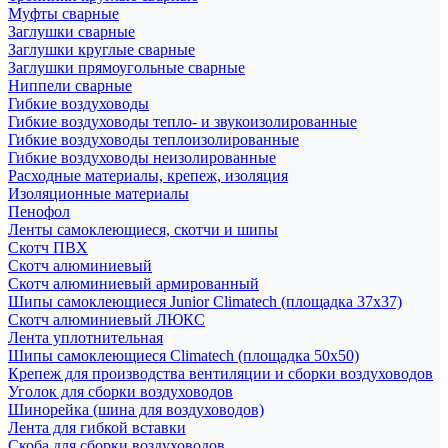
Муфты сварные
Заглушки сварные
Заглушки круглые сварные
Заглушки прямоугольные сварные
Ниппели сварные
Гибкие воздуховоды
Гибкие воздуховоды тепло- и звукоизолированные
Гибкие воздуховоды теплоизолированные
Гибкие воздуховоды неизолированные
Расходные материалы, крепеж, изоляция
Изоляционные материалы
Пенофол
Ленты самоклеющиеся, скотчи и шипы
Скотч ПВХ
Скотч алюминиевый
Скотч алюминиевый армированный
Шипы самоклеющиеся Junior Climatech (площадка 37х37)
Скотч алюминиевый ЛЮКС
Лента уплотнительная
Шипы самоклеющиеся Climatech (площадка 50х50)
Крепеж для производства вентиляции и сборки воздуховодов
Уголок для сборки воздуховодов
Шинорейка (шина для воздуховодов)
Лента для гибкой вставки
Скоба для сборки воздуховодов