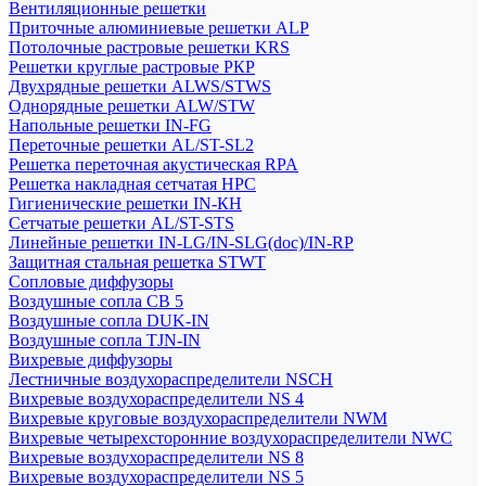
Вентиляционные решетки
Приточные алюминиевые решетки ALP
Потолочные растровые решетки KRS
Решетки круглые растровые РКР
Двухрядные решетки ALWS/STWS
Однорядные решетки ALW/STW
Напольные решетки IN-FG
Переточные решетки AL/ST-SL2
Решетка переточная акустическая RPA
Решетка накладная сетчатая НРС
Гигиенические решетки IN-КН
Сетчатые решетки AL/ST-STS
Линейные решетки IN-LG/IN-SLG(doc)/IN-RP
Защитная стальная решетка STWT
Сопловые диффузоры
Воздушные сопла СВ 5
Воздушные сопла DUK-IN
Воздушные сопла TJN-IN
Вихревые диффузоры
Лестничные воздухораспределители NSCH
Вихревые воздухораспределители NS 4
Вихревые круговые воздухораспределители NWM
Вихревые четырехсторонние воздухораспределители NWC
Вихревые воздухораспределители NS 8
Вихревые воздухораспределители NS 5