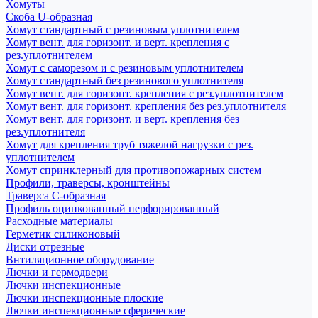
Хомуты
Скоба U-образная
Хомут стандартный с резиновым уплотнителем
Хомут вент. для горизонт. и верт. крепления с
рез.уплотнителем
Хомут с саморезом и с резиновым уплотнителем
Хомут стандартный без резинового уплотнителя
Хомут вент. для горизонт. крепления с рез.уплотнителем
Хомут вент. для горизонт. крепления без рез.уплотнителя
Хомут вент. для горизонт. и верт. крепления без
рез.уплотнителя
Хомут для крепления труб тяжелой нагрузки с рез.
уплотнителем
Хомут спринклерный для противопожарных систем
Профили, траверсы, кронштейны
Траверса С-образная
Профиль оцинкованный перфорированный
Расходные материалы
Герметик силиконовый
Диски отрезные
Внтиляционное оборудование
Лючки и гермодвери
Лючки инспекционные
Лючки инспекционные плоские
Лючки инспекционные сферические