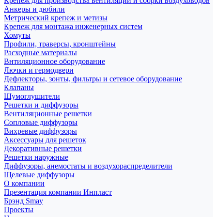
Крепеж для производства вентиляции и сборки воздуховодов
Анкеры и дюбили
Метрический крепеж и метизы
Крепеж для монтажа инженерных систем
Хомуты
Профили, траверсы, кронштейны
Расходные материалы
Внтиляционное оборудование
Лючки и гермодвери
Дефлекторы, зонты, фильтры и сетевое оборудование
Клапаны
Шумоглушители
Решетки и диффузоры
Вентиляционные решетки
Сопловые диффузоры
Вихревые диффузоры
Аксессуары для решеток
Декоративные решетки
Решетки наружные
Диффузоры, анемостаты и воздухораспределители
Щелевые диффузоры
О компании
Презентация компании Инпласт
Брэнд Smay
Проекты