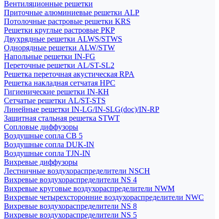
Вентиляционные решетки
Приточные алюминиевые решетки ALP
Потолочные растровые решетки KRS
Решетки круглые растровые РКР
Двухрядные решетки ALWS/STWS
Однорядные решетки ALW/STW
Напольные решетки IN-FG
Переточные решетки AL/ST-SL2
Решетка переточная акустическая RPA
Решетка накладная сетчатая НРС
Гигиенические решетки IN-КН
Сетчатые решетки AL/ST-STS
Линейные решетки IN-LG/IN-SLG(doc)/IN-RP
Защитная стальная решетка STWT
Сопловые диффузоры
Воздушные сопла СВ 5
Воздушные сопла DUK-IN
Воздушные сопла TJN-IN
Вихревые диффузоры
Лестничные воздухораспределители NSCH
Вихревые воздухораспределители NS 4
Вихревые круговые воздухораспределители NWM
Вихревые четырехсторонние воздухораспределители NWC
Вихревые воздухораспределители NS 8
Вихревые воздухораспределители NS 5