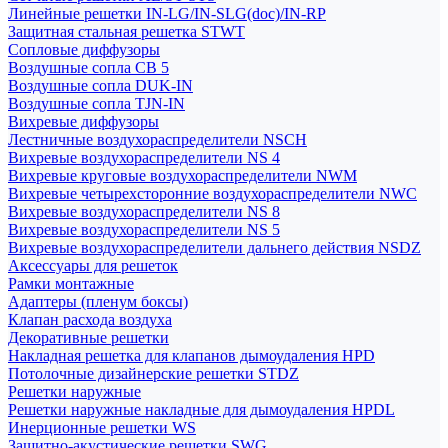
Линейные решетки IN-LG/IN-SLG(doc)/IN-RP
Защитная стальная решетка STWT
Сопловые диффузоры
Воздушные сопла СВ 5
Воздушные сопла DUK-IN
Воздушные сопла TJN-IN
Вихревые диффузоры
Лестничные воздухораспределители NSCH
Вихревые воздухораспределители NS 4
Вихревые круговые воздухораспределители NWM
Вихревые четырехсторонние воздухораспределители NWC
Вихревые воздухораспределители NS 8
Вихревые воздухораспределители NS 5
Вихревые воздухораспределители дальнего действия NSDZ
Аксессуары для решеток
Рамки монтажные
Адаптеры (пленум боксы)
Клапан расхода воздуха
Декоративные решетки
Накладная решетка для клапанов дымоудаления HPD
Потолочные дизайнерские решетки STDZ
Решетки наружные
Решетки наружные накладные для дымоудаления HPDL
Инерционные решетки WS
Защитно-акустические решетки SWG