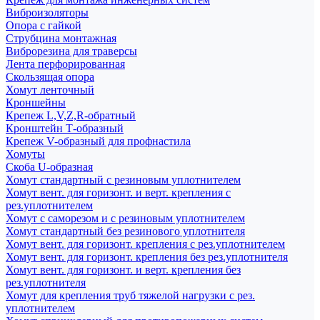
Виброизоляторы
Опора с гайкой
Струбцина монтажная
Виброрезина для траверсы
Лента перфорированная
Скользящая опора
Хомут ленточный
Кроншейны
Крепеж L,V,Z,R-обратный
Кронштейн Т-образный
Крепеж V-образный для профнастила
Хомуты
Скоба U-образная
Хомут стандартный с резиновым уплотнителем
Хомут вент. для горизонт. и верт. крепления с
рез.уплотнителем
Хомут с саморезом и с резиновым уплотнителем
Хомут стандартный без резинового уплотнителя
Хомут вент. для горизонт. крепления с рез.уплотнителем
Хомут вент. для горизонт. крепления без рез.уплотнителя
Хомут вент. для горизонт. и верт. крепления без
рез.уплотнителя
Хомут для крепления труб тяжелой нагрузки с рез.
уплотнителем