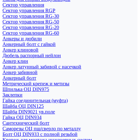
Сектор управления
Сектор управления RGP
Сектор управления RG-30
Сектор управления RG-50
Сектор управления RG-20
Сектор управления RG-60
Анкеры и дюбили
Анкерный болт с гайкой
Анкер клиновой
Дюбель распорный нейлон
Анкер клин
Анкер латунный забивой с насечкой
Анкер забивной
Анкерный болт
Метрический крепеж и метизы
Шпилька ОЦ DIN975
Заклепки
Гайка соединительная (муфта)
Шайба ОЦ DIN125
Шайба DIN9021 ув.поле
Гайка ОЦ DIN934
Сантехнический болт
Саморезы ОЦ пш/сверло по металлу
Болт ОЦ DIN933 с полной резьбой
Крепеж для монтажа инженерных систем