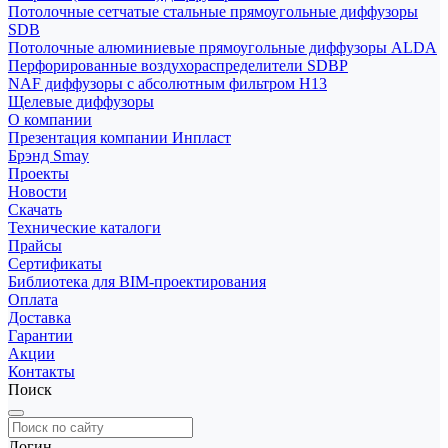
Потолочные сетчатые стальные прямоугольные диффузоры
SDB
Потолочные алюминиевые прямоугольные диффузоры ALDA
Перфорированные воздухораспределители SDBP
NAF диффузоры с абсолютным фильтром Н13
Щелевые диффузоры
О компании
Презентация компании Инпласт
Брэнд Smay
Проекты
Новости
Скачать
Технические каталоги
Прайсы
Сертификаты
Библиотека для BIM-проектирования
Оплата
Доставка
Гарантии
Акции
Контакты
Поиск
Логин