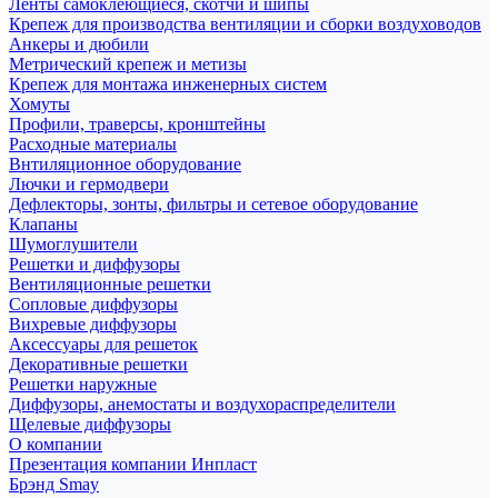
Ленты самоклеющиеся, скотчи и шипы
Крепеж для производства вентиляции и сборки воздуховодов
Анкеры и дюбили
Метрический крепеж и метизы
Крепеж для монтажа инженерных систем
Хомуты
Профили, траверсы, кронштейны
Расходные материалы
Внтиляционное оборудование
Лючки и гермодвери
Дефлекторы, зонты, фильтры и сетевое оборудование
Клапаны
Шумоглушители
Решетки и диффузоры
Вентиляционные решетки
Сопловые диффузоры
Вихревые диффузоры
Аксессуары для решеток
Декоративные решетки
Решетки наружные
Диффузоры, анемостаты и воздухораспределители
Щелевые диффузоры
О компании
Презентация компании Инпласт
Брэнд Smay