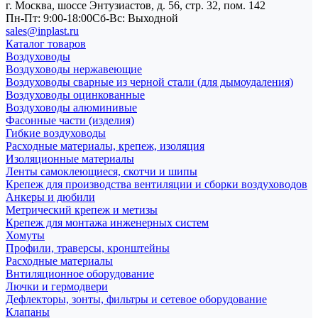
г. Москва, шоссе Энтузиастов, д. 56, стр. 32, пом. 142
Пн-Пт: 9:00-18:00
Cб-Вс: Выходной
sales@inplast.ru
Каталог товаров
Воздуховоды
Воздуховоды нержавеющие
Воздуховоды сварные из черной стали (для дымоудаления)
Воздуховоды оцинкованные
Воздуховоды алюминивые
Фасонные части (изделия)
Гибкие воздуховоды
Расходные материалы, крепеж, изоляция
Изоляционные материалы
Ленты самоклеющиеся, скотчи и шипы
Крепеж для производства вентиляции и сборки воздуховодов
Анкеры и дюбили
Метрический крепеж и метизы
Крепеж для монтажа инженерных систем
Хомуты
Профили, траверсы, кронштейны
Расходные материалы
Внтиляционное оборудование
Лючки и гермодвери
Дефлекторы, зонты, фильтры и сетевое оборудование
Клапаны