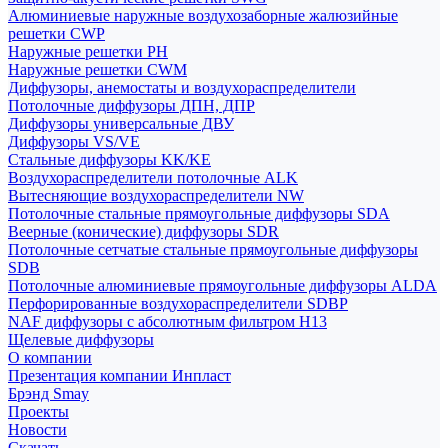
Алюминиевые наружные воздухозаборные жалюзийные
решетки CWP
Наружные решетки РН
Наружные решетки CWM
Диффузоры, анемостаты и воздухораспределители
Потолочные диффузоры ДПН, ДПР
Диффузоры универсальные ДВУ
Диффузоры VS/VE
Стальные диффузоры KK/KE
Воздухораспределители потолочные ALK
Вытесняющие воздухораспределители NW
Потолочные стальные прямоугольные диффузоры SDA
Веерные (конические) диффузоры SDR
Потолочные сетчатые стальные прямоугольные диффузоры
SDB
Потолочные алюминиевые прямоугольные диффузоры ALDA
Перфорированные воздухораспределители SDBP
NAF диффузоры с абсолютным фильтром Н13
Щелевые диффузоры
О компании
Презентация компании Инпласт
Брэнд Smay
Проекты
Новости
Скачать