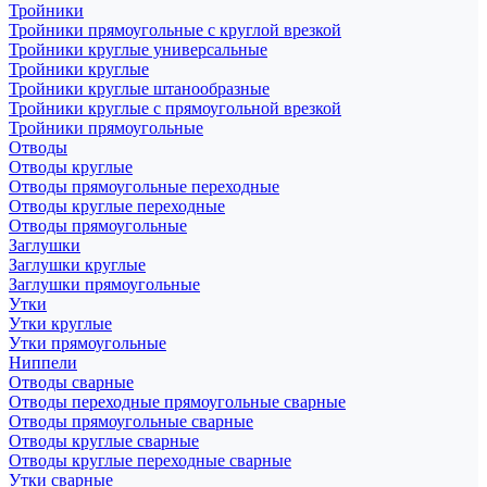
Тройники
Тройники прямоугольные с круглой врезкой
Тройники круглые универсальные
Тройники круглые
Тройники круглые штанообразные
Тройники круглые с прямоугольной врезкой
Тройники прямоугольные
Отводы
Отводы круглые
Отводы прямоугольные переходные
Отводы круглые переходные
Отводы прямоугольные
Заглушки
Заглушки круглые
Заглушки прямоугольные
Утки
Утки круглые
Утки прямоугольные
Ниппели
Отводы сварные
Отводы переходные прямоугольные сварные
Отводы прямоугольные сварные
Отводы круглые сварные
Отводы круглые переходные сварные
Утки сварные