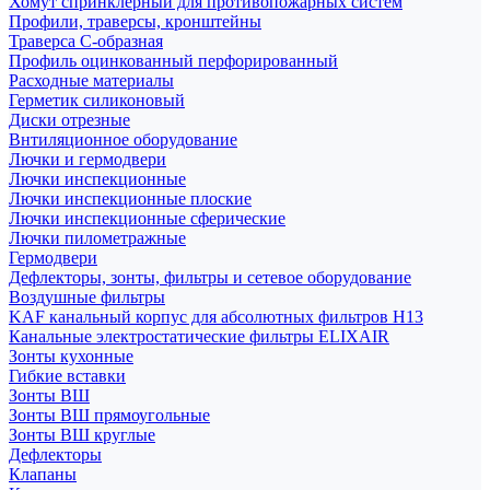
Хомут спринклерный для противопожарных систем
Профили, траверсы, кронштейны
Траверса С-образная
Профиль оцинкованный перфорированный
Расходные материалы
Герметик силиконовый
Диски отрезные
Внтиляционное оборудование
Лючки и гермодвери
Лючки инспекционные
Лючки инспекционные плоские
Лючки инспекционные сферические
Лючки пилометражные
Гермодвери
Дефлекторы, зонты, фильтры и сетевое оборудование
Воздушные фильтры
KAF канальный корпус для абсолютных фильтров H13
Канальные электростатические фильтры ELIXAIR
Зонты кухонные
Гибкие вставки
Зонты ВШ
Зонты ВШ прямоугольные
Зонты ВШ круглые
Дефлекторы
Клапаны