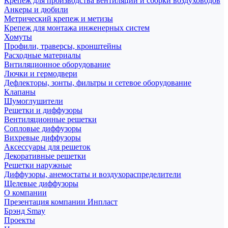
Крепеж для производства вентиляции и сборки воздуховодов
Анкеры и дюбили
Метрический крепеж и метизы
Крепеж для монтажа инженерных систем
Хомуты
Профили, траверсы, кронштейны
Расходные материалы
Внтиляционное оборудование
Лючки и гермодвери
Дефлекторы, зонты, фильтры и сетевое оборудование
Клапаны
Шумоглушители
Решетки и диффузоры
Вентиляционные решетки
Сопловые диффузоры
Вихревые диффузоры
Аксессуары для решеток
Декоративные решетки
Решетки наружные
Диффузоры, анемостаты и воздухораспределители
Щелевые диффузоры
О компании
Презентация компании Инпласт
Брэнд Smay
Проекты