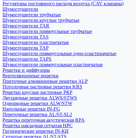
Регуляторы постоянного расхода воздуха (CAV клапаны)
Шумоглушители
Шумоглушители трубчатые
Шумоглушители круглые трубчатые
Шумоглушители TAR
Шумоглушители прямоугльные трубчатые
Шумоглушители TAS
Шумоглушители пластинчатые
Шумоглушители TAP
Шумоглушители прямоугольные одно-пластиначатые
Шумоглушители TAPS
Шумоглушители прямоугольные пластинчатые
Решетки и диффузоры
Вентиляционные решетки
Приточные алюминиевые решетки ALP
Потолочные растровые решетки KRS
Решетки круглые растровые РКР
Двухрядные решетки ALWS/STWS
Однорядные решетки ALW/STW
Напольные решетки IN-FG
Переточные решетки AL/ST-SL2
Решетка переточная акустическая RPA
Решетка накладная сетчатая НРС
Гигиенические решетки IN-КН
Сетчатые решетки AL/ST-STS