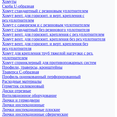
Хомуты
Скоба U-образная
Хомут стандартный с резиновым уплотнителем
Хомут вент. для горизонт. и верт. крепления с
рез.уплотнителем
Хомут с саморезом и с резиновым уплотнителем
Хомут стандартный без резинового уплотнителя
Хомут вент. для горизонт. крепления с рез.уплотнителем
Хомут вент. для горизонт. крепления без рез.уплотнителя
Хомут вент. для горизонт. и верт. крепления без
рез.уплотнителя
Хомут для крепления труб тяжелой нагрузки с рез.
уплотнителем
Хомут спринклерный для противопожарных систем
Профили, траверсы, кронштейны
Траверса С-образная
Профиль оцинкованный перфорированный
Расходные материалы
Герметик силиконовый
Диски отрезные
Внтиляционное оборудование
Лючки и гермодвери
Лючки инспекционные
Лючки инспекционные плоские
Лючки инспекционные сферические