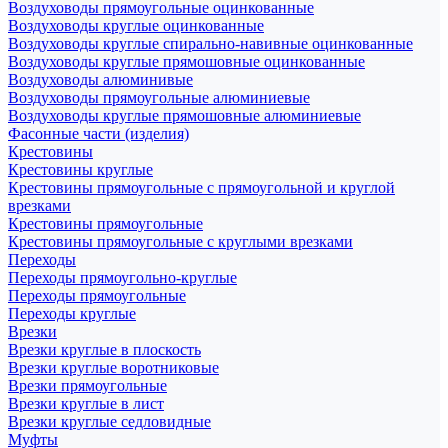
Воздуховоды прямоугольные оцинкованные
Воздуховоды круглые оцинкованные
Воздуховоды круглые спирально-навивные оцинкованные
Воздуховоды круглые прямошовные оцинкованные
Воздуховоды алюминивые
Воздуховоды прямоугольные алюминиевые
Воздуховоды круглые прямошовные алюминиевые
Фасонные части (изделия)
Крестовины
Крестовины круглые
Крестовины прямоугольные с прямоугольной и круглой
врезками
Крестовины прямоугольные
Крестовины прямоугольные с круглыми врезками
Переходы
Переходы прямоугольно-круглые
Переходы прямоугольные
Переходы круглые
Врезки
Врезки круглые в плоскость
Врезки круглые воротниковые
Врезки прямоугольные
Врезки круглые в лист
Врезки круглые седловидные
Муфты