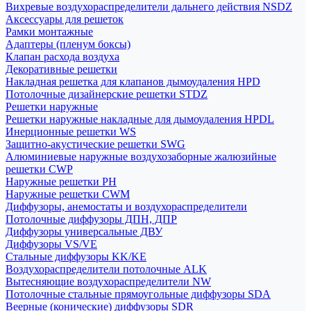
Вихревые воздухораспределители дальнего действия NSDZ
Аксессуары для решеток
Рамки монтажные
Адаптеры (пленум боксы)
Клапан расхода воздуха
Декоративные решетки
Накладная решетка для клапанов дымоудаления HPD
Потолочные дизайнерские решетки STDZ
Решетки наружные
Решетки наружные накладные для дымоудаления HPDL
Инерционные решетки WS
Защитно-акустические решетки SWG
Алюминиевые наружные воздухозаборные жалюзийные
решетки CWP
Наружные решетки РН
Наружные решетки CWM
Диффузоры, анемостаты и воздухораспределители
Потолочные диффузоры ДПН, ДПР
Диффузоры универсальные ДВУ
Диффузоры VS/VE
Стальные диффузоры KK/KE
Воздухораспределители потолочные ALK
Вытесняющие воздухораспределители NW
Потолочные стальные прямоугольные диффузоры SDA
Веерные (конические) диффузоры SDR