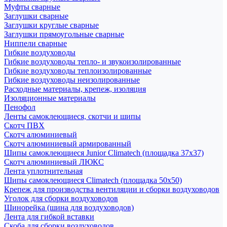
Муфты сварные
Заглушки сварные
Заглушки круглые сварные
Заглушки прямоугольные сварные
Ниппели сварные
Гибкие воздуховоды
Гибкие воздуховоды тепло- и звукоизолированные
Гибкие воздуховоды теплоизолированные
Гибкие воздуховоды неизолированные
Расходные материалы, крепеж, изоляция
Изоляционные материалы
Пенофол
Ленты самоклеющиеся, скотчи и шипы
Скотч ПВХ
Скотч алюминиевый
Скотч алюминиевый армированный
Шипы самоклеющиеся Junior Climatech (площадка 37х37)
Скотч алюминиевый ЛЮКС
Лента уплотнительная
Шипы самоклеющиеся Climatech (площадка 50х50)
Крепеж для производства вентиляции и сборки воздуховодов
Уголок для сборки воздуховодов
Шинорейка (шина для воздуховодов)
Лента для гибкой вставки
Скоба для сборки воздуховодов