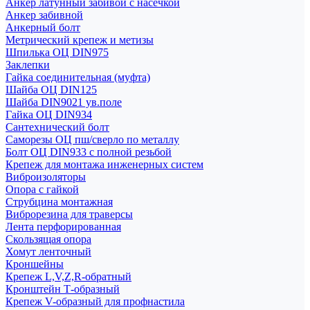
Анкер латунный забивой с насечкой
Анкер забивной
Анкерный болт
Метрический крепеж и метизы
Шпилька ОЦ DIN975
Заклепки
Гайка соединительная (муфта)
Шайба ОЦ DIN125
Шайба DIN9021 ув.поле
Гайка ОЦ DIN934
Сантехнический болт
Саморезы ОЦ пш/сверло по металлу
Болт ОЦ DIN933 с полной резьбой
Крепеж для монтажа инженерных систем
Виброизоляторы
Опора с гайкой
Струбцина монтажная
Виброрезина для траверсы
Лента перфорированная
Скользящая опора
Хомут ленточный
Кроншейны
Крепеж L,V,Z,R-обратный
Кронштейн Т-образный
Крепеж V-образный для профнастила