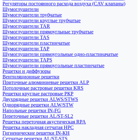
Регуляторы постоянного расхода воздуха (CAV клапаны)
Шумоглушители
Шумоглушители трубчатые
Шумоглушители круглые трубчатые
Шумоглушители TAR
Шумоглушители прямоугльные трубчатые
Шумоглушители TAS
Шумоглушители пластинчатые
Шумоглушители TAP
Шумоглушители прямоугольные одно-пластиначатые
Шумоглушители TAPS
Шумоглушители прямоугольные пластинчатые
Решетки и диффузоры
Вентиляционные решетки
Приточные алюминиевые решетки ALP
Потолочные растровые решетки KRS
Решетки круглые растровые РКР
Двухрядные решетки ALWS/STWS
Однорядные решетки ALW/STW
Напольные решетки IN-FG
Переточные решетки AL/ST-SL2
Решетка переточная акустическая RPA
Решетка накладная сетчатая НРС
Гигиенические решетки IN-КН
Сетчатые решетки AL/ST-STS