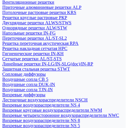
Вентиляционные решетки
Приточные алюминиевые решетки ALP
Потолочные растровые решетки KRS
Решетки круглые растровые РКР
Двухрядные решетки ALWS/STWS
Однорядные решетки ALW/STW
Напольные решетки IN-FG
Переточные решетки AL/ST-SL2
Решетка переточная акустическая RPA
Решетка накладная сетчатая НРС
Гигиенические решетки IN-КН
Сетчатые решетки AL/ST-STS
Линейные решетки IN-LG/IN-SLG(doc)/IN-RP
Защитная стальная решетка STWT
Сопловые диффузоры
Воздушные сопла СВ 5
Воздушные сопла DUK-IN
Воздушные сопла TJN-IN
Вихревые диффузоры
Лестничные воздухораспределители NSCH
Вихревые воздухораспределители NS 4
Вихревые круговые воздухораспределители NWM
Вихревые четырехсторонние воздухораспределители NWC
Вихревые воздухораспределители NS 8
Вихревые воздухораспределители NS 5