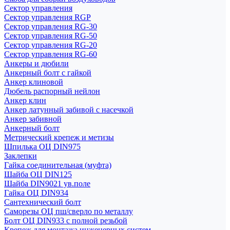
Сектор управления
Сектор управления RGP
Сектор управления RG-30
Сектор управления RG-50
Сектор управления RG-20
Сектор управления RG-60
Анкеры и дюбили
Анкерный болт с гайкой
Анкер клиновой
Дюбель распорный нейлон
Анкер клин
Анкер латунный забивой с насечкой
Анкер забивной
Анкерный болт
Метрический крепеж и метизы
Шпилька ОЦ DIN975
Заклепки
Гайка соединительная (муфта)
Шайба ОЦ DIN125
Шайба DIN9021 ув.поле
Гайка ОЦ DIN934
Сантехнический болт
Саморезы ОЦ пш/сверло по металлу
Болт ОЦ DIN933 с полной резьбой
Крепеж для монтажа инженерных систем