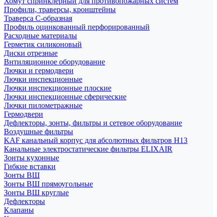
Хомут спринклерный для противопожарных систем
Профили, траверсы, кронштейны
Траверса С-образная
Профиль оцинкованный перфорированный
Расходные материалы
Герметик силиконовый
Диски отрезные
Внтиляционное оборудование
Лючки и гермодвери
Лючки инспекционные
Лючки инспекционные плоские
Лючки инспекционные сферические
Лючки пилометражные
Гермодвери
Дефлекторы, зонты, фильтры и сетевое оборудование
Воздушные фильтры
KAF канальный корпус для абсолютных фильтров H13
Канальные электростатические фильтры ELIXAIR
Зонты кухонные
Гибкие вставки
Зонты ВШ
Зонты ВШ прямоугольные
Зонты ВШ круглые
Дефлекторы
Клапаны