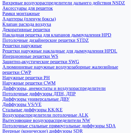
Вихревые воздухораспределители дальнего действия NSDZ
Аксессуары для решеток
Рамки монтажные
Адаптеры (пленум боксы)
Клапан расхода воздуха
Декоративные решетки
Накладная решетка для клапанов дымоудаления HPD
Потолочные дизайнерские решетки STDZ
Решетки наружные
Решетки наружные накладные для дымоудаления HPDL
Инерционные решетки WS
Защитно-акустические решетки SWG
Алюминиевые наружные воздухозаборные жалюзийные
решетки CWP
Наружные решетки РН
Наружные решетки CWM
Диффузоры, анемостаты и воздухораспределители
Потолочные диффузоры ДПН, ДПР
Диффузоры универсальные ДВУ
Диффузоры VS/VE
Стальные диффузоры KK/KE
Воздухораспределители потолочные ALK
Вытесняющие воздухораспределители NW
Потолочные стальные прямоугольные диффузоры SDA
Веерные (конические) диффузоры SDR