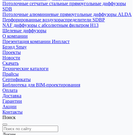
Потолочные сетчатые стальные прямоугольные диффузоры
SDB
Потолочные алюминиевые прямоугольные диффузоры ALDA
Перфорированные воздухораспределители SDBP
NAF диффузоры с абсолютным фильтром Н13
Щелевые диффузоры
О компании
Презентация компании Инпласт
Брэнд Smay
Проекты
Новости
Скачать
Технические каталоги
Прайсы
Сертификаты
Библиотека для BIM-проектирования
Оплата
Доставка
Гарантии
Акции
Контакты
Поиск
Логин