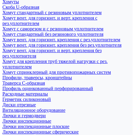
Хомуты
Скоба U-образная
Хомут стандартный с резиновым уплотнителем
Хомут вент. для горизонт. и верт. крепления с
рез.уплотнителем
Хомут с саморезом и с резиновым уплотнителем
Хомут стандартный без резинового уплотнителя
Хомут вент. для горизонт. крепления с рез.уплотнителем
Хомут вент. для горизонт. крепления без рез.уплотнителя
Хомут вент. для горизонт. и верт. крепления без
рез.уплотнителя
Хомут для крепления труб тяжелой нагрузки с рез.
уплотнителем
Хомут спринклерный для противопожарных систем
Профили, траверсы, кронштейны
Траверса С-образная
Профиль оцинкованный перфорированный
Расходные материалы
Герметик силиконовый
Диски отрезные
Внтиляционное оборудование
Лючки и гермодвери
Лючки инспекционные
Лючки инспекционные плоские
Лючки инспекционные сферические