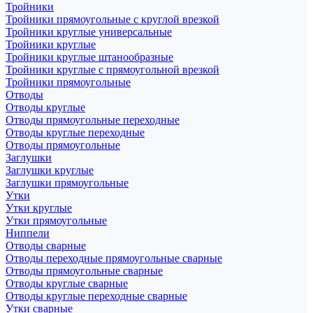
Тройники
Тройники прямоугольные с круглой врезкой
Тройники круглые универсальные
Тройники круглые
Тройники круглые штанообразные
Тройники круглые с прямоугольной врезкой
Тройники прямоугольные
Отводы
Отводы круглые
Отводы прямоугольные переходные
Отводы круглые переходные
Отводы прямоугольные
Заглушки
Заглушки круглые
Заглушки прямоугольные
Утки
Утки круглые
Утки прямоугольные
Ниппели
Отводы сварные
Отводы переходные прямоугольные сварные
Отводы прямоугольные сварные
Отводы круглые сварные
Отводы круглые переходные сварные
Утки сварные