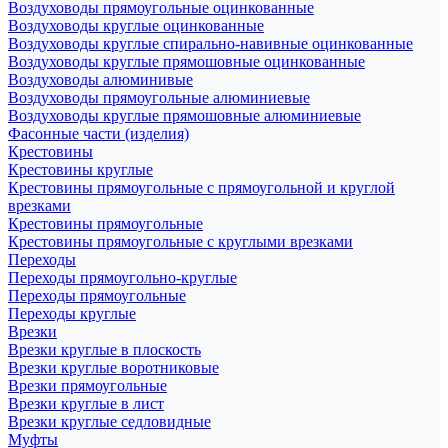
Воздуховоды прямоугольные оцинкованные
Воздуховоды круглые оцинкованные
Воздуховоды круглые спирально-навивные оцинкованные
Воздуховоды круглые прямошовные оцинкованные
Воздуховоды алюминивые
Воздуховоды прямоугольные алюминиевые
Воздуховоды круглые прямошовные алюминиевые
Фасонные части (изделия)
Крестовины
Крестовины круглые
Крестовины прямоугольные с прямоугольной и круглой
врезками
Крестовины прямоугольные
Крестовины прямоугольные с круглыми врезками
Переходы
Переходы прямоугольно-круглые
Переходы прямоугольные
Переходы круглые
Врезки
Врезки круглые в плоскость
Врезки круглые воротниковые
Врезки прямоугольные
Врезки круглые в лист
Врезки круглые седловидные
Муфты