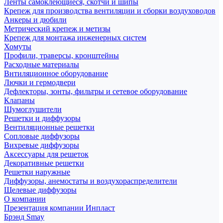
Ленты самоклеющиеся, скотчи и шипы
Крепеж для производства вентиляции и сборки воздуховодов
Анкеры и дюбили
Метрический крепеж и метизы
Крепеж для монтажа инженерных систем
Хомуты
Профили, траверсы, кронштейны
Расходные материалы
Внтиляционное оборудование
Лючки и гермодвери
Дефлекторы, зонты, фильтры и сетевое оборудование
Клапаны
Шумоглушители
Решетки и диффузоры
Вентиляционные решетки
Сопловые диффузоры
Вихревые диффузоры
Аксессуары для решеток
Декоративные решетки
Решетки наружные
Диффузоры, анемостаты и воздухораспределители
Щелевые диффузоры
О компании
Презентация компании Инпласт
Брэнд Smay