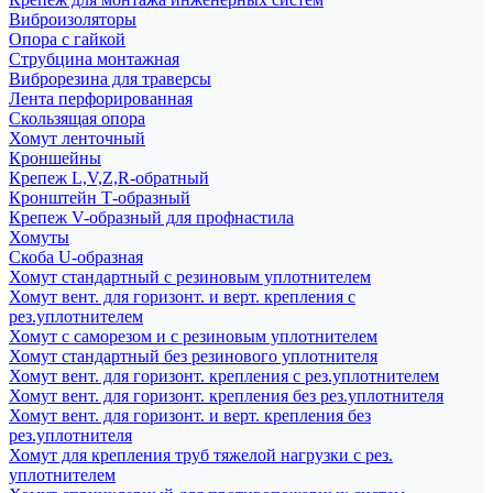
Виброизоляторы
Опора с гайкой
Струбцина монтажная
Виброрезина для траверсы
Лента перфорированная
Скользящая опора
Хомут ленточный
Кроншейны
Крепеж L,V,Z,R-обратный
Кронштейн Т-образный
Крепеж V-образный для профнастила
Хомуты
Скоба U-образная
Хомут стандартный с резиновым уплотнителем
Хомут вент. для горизонт. и верт. крепления с
рез.уплотнителем
Хомут с саморезом и с резиновым уплотнителем
Хомут стандартный без резинового уплотнителя
Хомут вент. для горизонт. крепления с рез.уплотнителем
Хомут вент. для горизонт. крепления без рез.уплотнителя
Хомут вент. для горизонт. и верт. крепления без
рез.уплотнителя
Хомут для крепления труб тяжелой нагрузки с рез.
уплотнителем