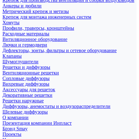
Крепеж для производства вентиляции и сборки воздуховодов
Анкеры и дюбили
Метрический крепеж и метизы
Крепеж для монтажа инженерных систем
Хомуты
Профили, траверсы, кронштейны
Расходные материалы
Внтиляционное оборудование
Лючки и гермодвери
Дефлекторы, зонты, фильтры и сетевое оборудование
Клапаны
Шумоглушители
Решетки и диффузоры
Вентиляционные решетки
Сопловые диффузоры
Вихревые диффузоры
Аксессуары для решеток
Декоративные решетки
Решетки наружные
Диффузоры, анемостаты и воздухораспределители
Щелевые диффузоры
О компании
Презентация компании Инпласт
Брэнд Smay
Проекты