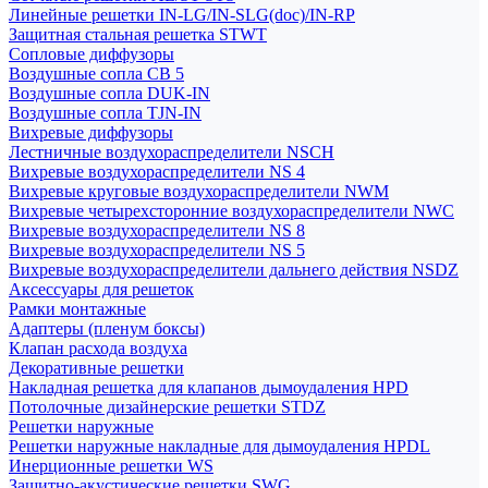
Линейные решетки IN-LG/IN-SLG(doc)/IN-RP
Защитная стальная решетка STWT
Сопловые диффузоры
Воздушные сопла СВ 5
Воздушные сопла DUK-IN
Воздушные сопла TJN-IN
Вихревые диффузоры
Лестничные воздухораспределители NSCH
Вихревые воздухораспределители NS 4
Вихревые круговые воздухораспределители NWM
Вихревые четырехсторонние воздухораспределители NWC
Вихревые воздухораспределители NS 8
Вихревые воздухораспределители NS 5
Вихревые воздухораспределители дальнего действия NSDZ
Аксессуары для решеток
Рамки монтажные
Адаптеры (пленум боксы)
Клапан расхода воздуха
Декоративные решетки
Накладная решетка для клапанов дымоудаления HPD
Потолочные дизайнерские решетки STDZ
Решетки наружные
Решетки наружные накладные для дымоудаления HPDL
Инерционные решетки WS
Защитно-акустические решетки SWG