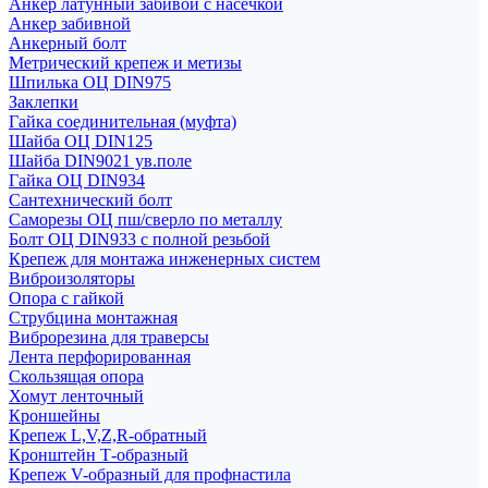
Анкер латунный забивой с насечкой
Анкер забивной
Анкерный болт
Метрический крепеж и метизы
Шпилька ОЦ DIN975
Заклепки
Гайка соединительная (муфта)
Шайба ОЦ DIN125
Шайба DIN9021 ув.поле
Гайка ОЦ DIN934
Сантехнический болт
Саморезы ОЦ пш/сверло по металлу
Болт ОЦ DIN933 с полной резьбой
Крепеж для монтажа инженерных систем
Виброизоляторы
Опора с гайкой
Струбцина монтажная
Виброрезина для траверсы
Лента перфорированная
Скользящая опора
Хомут ленточный
Кроншейны
Крепеж L,V,Z,R-обратный
Кронштейн Т-образный
Крепеж V-образный для профнастила