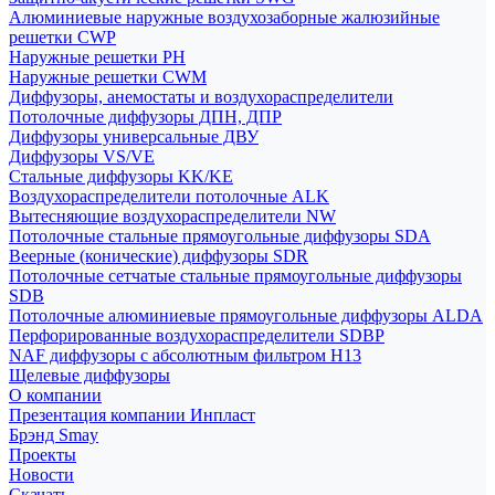
Алюминиевые наружные воздухозаборные жалюзийные
решетки CWP
Наружные решетки РН
Наружные решетки CWM
Диффузоры, анемостаты и воздухораспределители
Потолочные диффузоры ДПН, ДПР
Диффузоры универсальные ДВУ
Диффузоры VS/VE
Стальные диффузоры KK/KE
Воздухораспределители потолочные ALK
Вытесняющие воздухораспределители NW
Потолочные стальные прямоугольные диффузоры SDA
Веерные (конические) диффузоры SDR
Потолочные сетчатые стальные прямоугольные диффузоры
SDB
Потолочные алюминиевые прямоугольные диффузоры ALDA
Перфорированные воздухораспределители SDBP
NAF диффузоры с абсолютным фильтром Н13
Щелевые диффузоры
О компании
Презентация компании Инпласт
Брэнд Smay
Проекты
Новости
Скачать