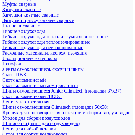
Муфты сварные
Заглушки сварные
Заглушки круглые сварные
Заглушки прямоугольные сварные
Ниппели сварные
Гибкие воздуховоды
Гибкие воздуховоды тепло- и звукоизолированные
Гибкие воздуховоды теплоизолированные
Гибкие воздуховоды неизолированные
Расходные материалы, крепеж, изоляция
Изоляционные материалы
Пенофол
Ленты самоклеющиеся, скотчи и шипы
Скотч ПВХ
Скотч алюминиевый
Скотч алюминиевый армированный
Шипы самоклеющиеся Junior Climatech (площадка 37х37)
Скотч алюминиевый ЛЮКС
Лента уплотнительная
Шипы самоклеющиеся Climatech (площадка 50х50)
Крепеж для производства вентиляции и сборки воздуховодов
Уголок для сборки воздуховодов
Шинорейка (шина для воздуховодов)
Лента для гибкой вставки
Скоба для сборки воздуховодов