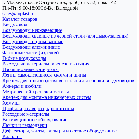
г. Москва, шоссе Энтузиастов, д. 56, стр. 32, пом. 142
Пн-Пт: 9:00-18:00
Cб-Вс: Выходной
sales@inplast.ru
Каталог товаров
Воздуховоды
Воздуховоды нержавеющие
Воздуховоды сварные из черной стали (для дымоудаления)
Воздуховоды оцинкованные
Воздуховоды алюминивые
Фасонные части (изделия)
Гибкие воздуховоды
Расходные материалы, крепеж, изоляция
Изоляционные материалы
Ленты самоклеющиеся, скотчи и шипы
Крепеж для производства вентиляции и сборки воздуховодов
Анкеры и дюбили
Метрический крепеж и метизы
Крепеж для монтажа инженерных систем
Хомуты
Профили, траверсы, кронштейны
Расходные материалы
Внтиляционное оборудование
Лючки и гермодвери
Дефлекторы, зонты, фильтры и сетевое оборудование
Клапаны