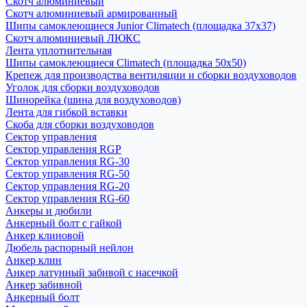
Скотч алюминиевый
Скотч алюминиевый армированный
Шипы самоклеющиеся Junior Climatech (площадка 37х37)
Скотч алюминиевый ЛЮКС
Лента уплотнительная
Шипы самоклеющиеся Climatech (площадка 50х50)
Крепеж для производства вентиляции и сборки воздуховодов
Уголок для сборки воздуховодов
Шинорейка (шина для воздуховодов)
Лента для гибкой вставки
Скоба для сборки воздуховодов
Сектор управления
Сектор управления RGP
Сектор управления RG-30
Сектор управления RG-50
Сектор управления RG-20
Сектор управления RG-60
Анкеры и дюбили
Анкерный болт с гайкой
Анкер клиновой
Дюбель распорный нейлон
Анкер клин
Анкер латунный забивой с насечкой
Анкер забивной
Анкерный болт