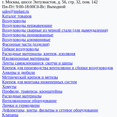
г. Москва, шоссе Энтузиастов, д. 56, стр. 32, пом. 142
Пн-Пт: 9:00-18:00
Cб-Вс: Выходной
sales@inplast.ru
Каталог товаров
Воздуховоды
Воздуховоды нержавеющие
Воздуховоды сварные из черной стали (для дымоудаления)
Воздуховоды оцинкованные
Воздуховоды алюминивые
Фасонные части (изделия)
Гибкие воздуховоды
Расходные материалы, крепеж, изоляция
Изоляционные материалы
Ленты самоклеющиеся, скотчи и шипы
Крепеж для производства вентиляции и сборки воздуховодов
Анкеры и дюбили
Метрический крепеж и метизы
Крепеж для монтажа инженерных систем
Хомуты
Профили, траверсы, кронштейны
Расходные материалы
Внтиляционное оборудование
Лючки и гермодвери
Дефлекторы, зонты, фильтры и сетевое оборудование
Клапаны