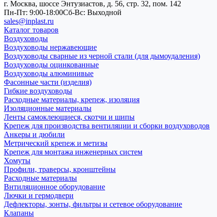
г. Москва, шоссе Энтузиастов, д. 56, стр. 32, пом. 142
Пн-Пт: 9:00-18:00
Cб-Вс: Выходной
sales@inplast.ru
Каталог товаров
Воздуховоды
Воздуховоды нержавеющие
Воздуховоды сварные из черной стали (для дымоудаления)
Воздуховоды оцинкованные
Воздуховоды алюминивые
Фасонные части (изделия)
Гибкие воздуховоды
Расходные материалы, крепеж, изоляция
Изоляционные материалы
Ленты самоклеющиеся, скотчи и шипы
Крепеж для производства вентиляции и сборки воздуховодов
Анкеры и дюбили
Метрический крепеж и метизы
Крепеж для монтажа инженерных систем
Хомуты
Профили, траверсы, кронштейны
Расходные материалы
Внтиляционное оборудование
Лючки и гермодвери
Дефлекторы, зонты, фильтры и сетевое оборудование
Клапаны