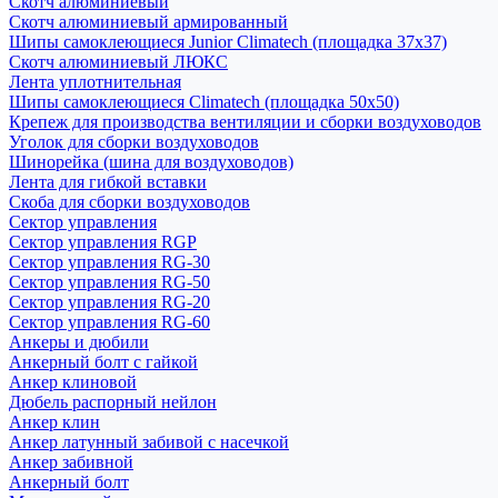
Скотч алюминиевый
Скотч алюминиевый армированный
Шипы самоклеющиеся Junior Climatech (площадка 37х37)
Скотч алюминиевый ЛЮКС
Лента уплотнительная
Шипы самоклеющиеся Climatech (площадка 50х50)
Крепеж для производства вентиляции и сборки воздуховодов
Уголок для сборки воздуховодов
Шинорейка (шина для воздуховодов)
Лента для гибкой вставки
Скоба для сборки воздуховодов
Сектор управления
Сектор управления RGP
Сектор управления RG-30
Сектор управления RG-50
Сектор управления RG-20
Сектор управления RG-60
Анкеры и дюбили
Анкерный болт с гайкой
Анкер клиновой
Дюбель распорный нейлон
Анкер клин
Анкер латунный забивой с насечкой
Анкер забивной
Анкерный болт