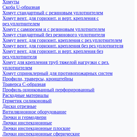
Хомуты
Скоба U-образная
Хомут стандартный с резиновым уплотнителем
Хомут вент. для горизонт. и верт. крепления с
рез.уплотнителем
Хомут с саморезом и с резиновым уплотнителем
Хомут стандартный без резинового уплотнителя
Хомут вент. для горизонт. крепления с рез.уплотнителем
Хомут вент. для горизонт. крепления без рез.уплотнителя
Хомут вент. для горизонт. и верт. крепления без
рез.уплотнителя
Хомут для крепления труб тяжелой нагрузки с рез.
уплотнителем
Хомут спринклерный для противопожарных систем
Профили, траверсы, кронштейны
Траверса С-образная
Профиль оцинкованный перфорированный
Расходные материалы
Герметик силиконовый
Диски отрезные
Внтиляционное оборудование
Лючки и гермодвери
Лючки инспекционные
Лючки инспекционные плоские
Лючки инспекционные сферические