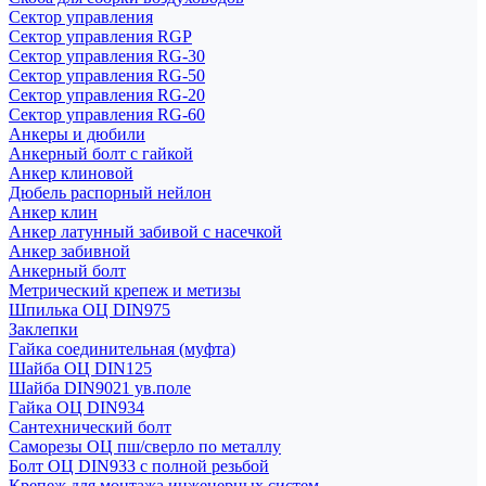
Сектор управления
Сектор управления RGP
Сектор управления RG-30
Сектор управления RG-50
Сектор управления RG-20
Сектор управления RG-60
Анкеры и дюбили
Анкерный болт с гайкой
Анкер клиновой
Дюбель распорный нейлон
Анкер клин
Анкер латунный забивой с насечкой
Анкер забивной
Анкерный болт
Метрический крепеж и метизы
Шпилька ОЦ DIN975
Заклепки
Гайка соединительная (муфта)
Шайба ОЦ DIN125
Шайба DIN9021 ув.поле
Гайка ОЦ DIN934
Сантехнический болт
Саморезы ОЦ пш/сверло по металлу
Болт ОЦ DIN933 с полной резьбой
Крепеж для монтажа инженерных систем