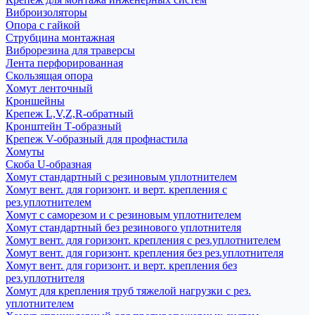
Виброизоляторы
Опора с гайкой
Струбцина монтажная
Виброрезина для траверсы
Лента перфорированная
Скользящая опора
Хомут ленточный
Кроншейны
Крепеж L,V,Z,R-обратный
Кронштейн Т-образный
Крепеж V-образный для профнастила
Хомуты
Скоба U-образная
Хомут стандартный с резиновым уплотнителем
Хомут вент. для горизонт. и верт. крепления с
рез.уплотнителем
Хомут с саморезом и с резиновым уплотнителем
Хомут стандартный без резинового уплотнителя
Хомут вент. для горизонт. крепления с рез.уплотнителем
Хомут вент. для горизонт. крепления без рез.уплотнителя
Хомут вент. для горизонт. и верт. крепления без
рез.уплотнителя
Хомут для крепления труб тяжелой нагрузки с рез.
уплотнителем