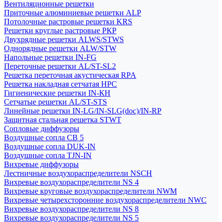
Вентиляционные решетки
Приточные алюминиевые решетки ALP
Потолочные растровые решетки KRS
Решетки круглые растровые РКР
Двухрядные решетки ALWS/STWS
Однорядные решетки ALW/STW
Напольные решетки IN-FG
Переточные решетки AL/ST-SL2
Решетка переточная акустическая RPA
Решетка накладная сетчатая НРС
Гигиенические решетки IN-КН
Сетчатые решетки AL/ST-STS
Линейные решетки IN-LG/IN-SLG(doc)/IN-RP
Защитная стальная решетка STWT
Сопловые диффузоры
Воздушные сопла СВ 5
Воздушные сопла DUK-IN
Воздушные сопла TJN-IN
Вихревые диффузоры
Лестничные воздухораспределители NSCH
Вихревые воздухораспределители NS 4
Вихревые круговые воздухораспределители NWM
Вихревые четырехсторонние воздухораспределители NWC
Вихревые воздухораспределители NS 8
Вихревые воздухораспределители NS 5