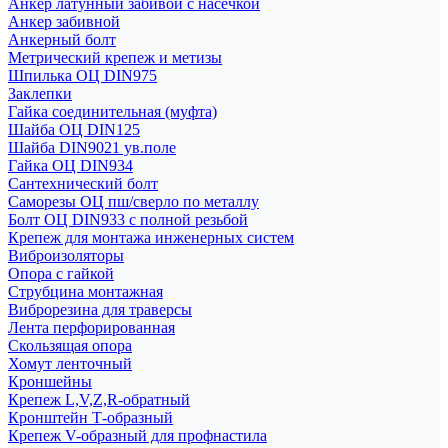
Анкер латунный забивой с насечкой
Анкер забивной
Анкерный болт
Метрический крепеж и метизы
Шпилька ОЦ DIN975
Заклепки
Гайка соединительная (муфта)
Шайба ОЦ DIN125
Шайба DIN9021 ув.поле
Гайка ОЦ DIN934
Сантехнический болт
Саморезы ОЦ пш/сверло по металлу
Болт ОЦ DIN933 с полной резьбой
Крепеж для монтажа инженерных систем
Виброизоляторы
Опора с гайкой
Струбцина монтажная
Виброрезина для траверсы
Лента перфорированная
Скользящая опора
Хомут ленточный
Кроншейны
Крепеж L,V,Z,R-обратный
Кронштейн Т-образный
Крепеж V-образный для профнастила