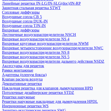
Линейные решетки IN-LG/IN-SLG(doc)/IN-RP
Защитная стальная решетка STWT
Сопловые диффузоры
Воздушные сопла СВ 5
Воздушные сопла DUK-IN
Воздушные сопла TJN-IN
Вихревые диффузоры
Лестничные воздухораспределители NSCH
Вихревые воздухораспределители NS 4
Вихревые круговые воздухораспределители NWM
Вихревые четырехсторонние воздухораспределители NWC
Вихревые воздухораспределители NS 8
Вихревые воздухораспределители NS 5
Вихревые воздухораспределители дальнего действия NSDZ
Аксессуары для решеток
Рамки монтажные
Адаптеры (пленум боксы)
Клапан расхода воздуха
Декоративные решетки
Накладная решетка для клапанов дымоудаления HPD
Потолочные дизайнерские решетки STDZ
Решетки наружные
Решетки наружные накладные для дымоудаления HPDL
Инерционные решетки WS
Защитно-акустические решетки SWG