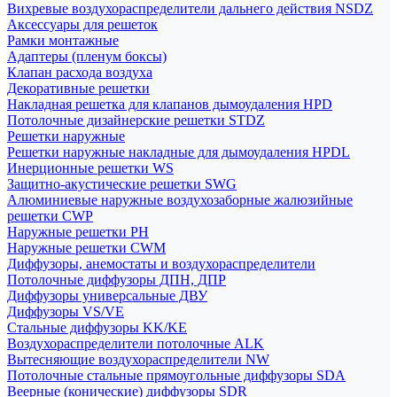
Вихревые воздухораспределители дальнего действия NSDZ
Аксессуары для решеток
Рамки монтажные
Адаптеры (пленум боксы)
Клапан расхода воздуха
Декоративные решетки
Накладная решетка для клапанов дымоудаления HPD
Потолочные дизайнерские решетки STDZ
Решетки наружные
Решетки наружные накладные для дымоудаления HPDL
Инерционные решетки WS
Защитно-акустические решетки SWG
Алюминиевые наружные воздухозаборные жалюзийные
решетки CWP
Наружные решетки РН
Наружные решетки CWM
Диффузоры, анемостаты и воздухораспределители
Потолочные диффузоры ДПН, ДПР
Диффузоры универсальные ДВУ
Диффузоры VS/VE
Стальные диффузоры KK/KE
Воздухораспределители потолочные ALK
Вытесняющие воздухораспределители NW
Потолочные стальные прямоугольные диффузоры SDA
Веерные (конические) диффузоры SDR