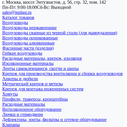
г. Москва, шоссе Энтузиастов, д. 56, стр. 32, пом. 142
Пн-Пт: 9:00-18:00
Cб-Вс: Выходной
sales@inplast.ru
Каталог товаров
Воздуховоды
Воздуховоды нержавеющие
Воздуховоды сварные из черной стали (для дымоудаления)
Воздуховоды оцинкованные
Воздуховоды алюминивые
Фасонные части (изделия)
Гибкие воздуховоды
Расходные материалы, крепеж, изоляция
Изоляционные материалы
Ленты самоклеющиеся, скотчи и шипы
Крепеж для производства вентиляции и сборки воздуховодов
Анкеры и дюбили
Метрический крепеж и метизы
Крепеж для монтажа инженерных систем
Хомуты
Профили, траверсы, кронштейны
Расходные материалы
Внтиляционное оборудование
Лючки и гермодвери
Дефлекторы, зонты, фильтры и сетевое оборудование
Клапаны