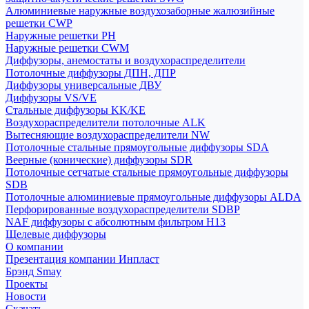
Алюминиевые наружные воздухозаборные жалюзийные
решетки CWP
Наружные решетки РН
Наружные решетки CWM
Диффузоры, анемостаты и воздухораспределители
Потолочные диффузоры ДПН, ДПР
Диффузоры универсальные ДВУ
Диффузоры VS/VE
Стальные диффузоры KK/KE
Воздухораспределители потолочные ALK
Вытесняющие воздухораспределители NW
Потолочные стальные прямоугольные диффузоры SDA
Веерные (конические) диффузоры SDR
Потолочные сетчатые стальные прямоугольные диффузоры
SDB
Потолочные алюминиевые прямоугольные диффузоры ALDA
Перфорированные воздухораспределители SDBP
NAF диффузоры с абсолютным фильтром Н13
Щелевые диффузоры
О компании
Презентация компании Инпласт
Брэнд Smay
Проекты
Новости
Скачать