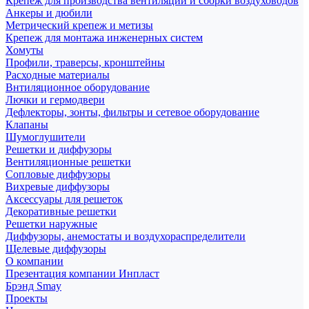
Крепеж для производства вентиляции и сборки воздуховодов
Анкеры и дюбили
Метрический крепеж и метизы
Крепеж для монтажа инженерных систем
Хомуты
Профили, траверсы, кронштейны
Расходные материалы
Внтиляционное оборудование
Лючки и гермодвери
Дефлекторы, зонты, фильтры и сетевое оборудование
Клапаны
Шумоглушители
Решетки и диффузоры
Вентиляционные решетки
Сопловые диффузоры
Вихревые диффузоры
Аксессуары для решеток
Декоративные решетки
Решетки наружные
Диффузоры, анемостаты и воздухораспределители
Щелевые диффузоры
О компании
Презентация компании Инпласт
Брэнд Smay
Проекты