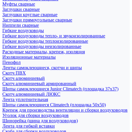
Муфты сварные
Заглушки сварные
Заглушки круглые сварные
Заглушки прямоугольные сварные
Ниппели сварные
Гибкие воздуховоды
Гибкие воздуховоды тепло- и звукоизолированные
Гибкие воздуховоды теплоизолированные
Гибкие воздуховоды неизолированные
Расходные материалы, крепеж, изоляция
Изоляционные материалы
Пенофол
Ленты самоклеющиеся, скотчи и шипы
Скотч ПВХ
Скотч алюминиевый
Скотч алюминиевый армированный
Шипы самоклеющиеся Junior Climatech (площадка 37х37)
Скотч алюминиевый ЛЮКС
Лента уплотнительная
Шипы самоклеющиеся Climatech (площадка 50х50)
Крепеж для производства вентиляции и сборки воздуховодов
Уголок для сборки воздуховодов
Шинорейка (шина для воздуховодов)
Лента для гибкой вставки
Скоба для сборки воздуховодов