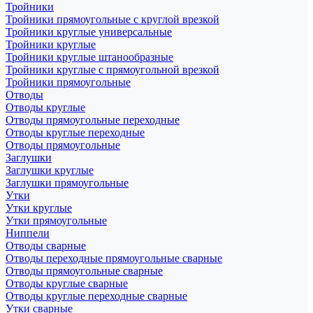
Тройники
Тройники прямоугольные с круглой врезкой
Тройники круглые универсальные
Тройники круглые
Тройники круглые штанообразные
Тройники круглые с прямоугольной врезкой
Тройники прямоугольные
Отводы
Отводы круглые
Отводы прямоугольные переходные
Отводы круглые переходные
Отводы прямоугольные
Заглушки
Заглушки круглые
Заглушки прямоугольные
Утки
Утки круглые
Утки прямоугольные
Ниппели
Отводы сварные
Отводы переходные прямоугольные сварные
Отводы прямоугольные сварные
Отводы круглые сварные
Отводы круглые переходные сварные
Утки сварные