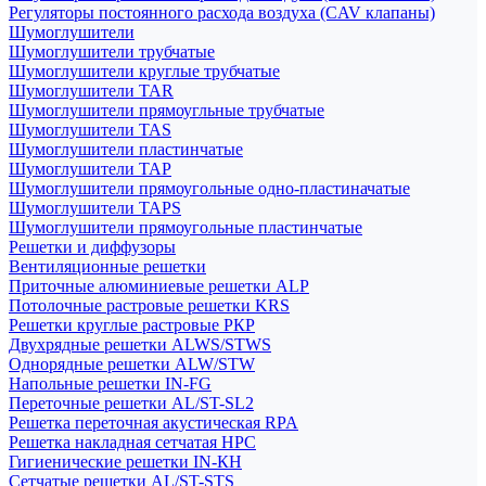
Регуляторы постоянного расхода воздуха (CAV клапаны)
Шумоглушители
Шумоглушители трубчатые
Шумоглушители круглые трубчатые
Шумоглушители TAR
Шумоглушители прямоугльные трубчатые
Шумоглушители TAS
Шумоглушители пластинчатые
Шумоглушители TAP
Шумоглушители прямоугольные одно-пластиначатые
Шумоглушители TAPS
Шумоглушители прямоугольные пластинчатые
Решетки и диффузоры
Вентиляционные решетки
Приточные алюминиевые решетки ALP
Потолочные растровые решетки KRS
Решетки круглые растровые РКР
Двухрядные решетки ALWS/STWS
Однорядные решетки ALW/STW
Напольные решетки IN-FG
Переточные решетки AL/ST-SL2
Решетка переточная акустическая RPA
Решетка накладная сетчатая НРС
Гигиенические решетки IN-КН
Сетчатые решетки AL/ST-STS