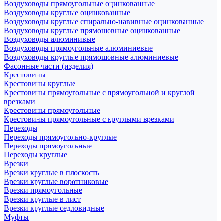
Воздуховоды прямоугольные оцинкованные
Воздуховоды круглые оцинкованные
Воздуховоды круглые спирально-навивные оцинкованные
Воздуховоды круглые прямошовные оцинкованные
Воздуховоды алюминивые
Воздуховоды прямоугольные алюминиевые
Воздуховоды круглые прямошовные алюминиевые
Фасонные части (изделия)
Крестовины
Крестовины круглые
Крестовины прямоугольные с прямоугольной и круглой
врезками
Крестовины прямоугольные
Крестовины прямоугольные с круглыми врезками
Переходы
Переходы прямоугольно-круглые
Переходы прямоугольные
Переходы круглые
Врезки
Врезки круглые в плоскость
Врезки круглые воротниковые
Врезки прямоугольные
Врезки круглые в лист
Врезки круглые седловидные
Муфты