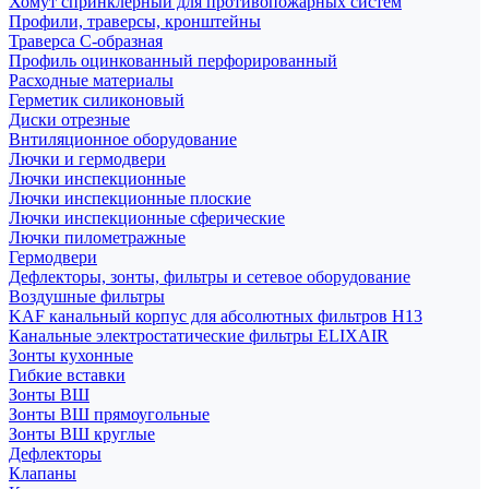
Хомут спринклерный для противопожарных систем
Профили, траверсы, кронштейны
Траверса С-образная
Профиль оцинкованный перфорированный
Расходные материалы
Герметик силиконовый
Диски отрезные
Внтиляционное оборудование
Лючки и гермодвери
Лючки инспекционные
Лючки инспекционные плоские
Лючки инспекционные сферические
Лючки пилометражные
Гермодвери
Дефлекторы, зонты, фильтры и сетевое оборудование
Воздушные фильтры
KAF канальный корпус для абсолютных фильтров H13
Канальные электростатические фильтры ELIXAIR
Зонты кухонные
Гибкие вставки
Зонты ВШ
Зонты ВШ прямоугольные
Зонты ВШ круглые
Дефлекторы
Клапаны