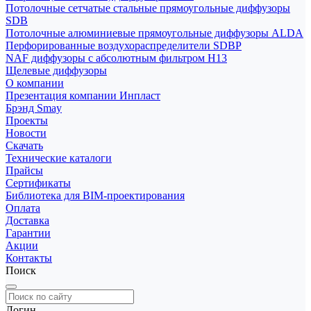
Потолочные сетчатые стальные прямоугольные диффузоры
SDB
Потолочные алюминиевые прямоугольные диффузоры ALDA
Перфорированные воздухораспределители SDBP
NAF диффузоры с абсолютным фильтром Н13
Щелевые диффузоры
О компании
Презентация компании Инпласт
Брэнд Smay
Проекты
Новости
Скачать
Технические каталоги
Прайсы
Сертификаты
Библиотека для BIM-проектирования
Оплата
Доставка
Гарантии
Акции
Контакты
Поиск
Логин