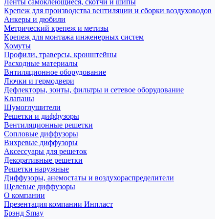
Ленты самоклеющиеся, скотчи и шипы
Крепеж для производства вентиляции и сборки воздуховодов
Анкеры и дюбили
Метрический крепеж и метизы
Крепеж для монтажа инженерных систем
Хомуты
Профили, траверсы, кронштейны
Расходные материалы
Внтиляционное оборудование
Лючки и гермодвери
Дефлекторы, зонты, фильтры и сетевое оборудование
Клапаны
Шумоглушители
Решетки и диффузоры
Вентиляционные решетки
Сопловые диффузоры
Вихревые диффузоры
Аксессуары для решеток
Декоративные решетки
Решетки наружные
Диффузоры, анемостаты и воздухораспределители
Щелевые диффузоры
О компании
Презентация компании Инпласт
Брэнд Smay