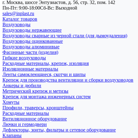
г. Москва, шоссе Энтузиастов, д. 56, стр. 32, пом. 142
Пн-Пт: 9:00-18:00
Cб-Вс: Выходной
sales@inplast.ru
Каталог товаров
Воздуховоды
Воздуховоды нержавеющие
Воздуховоды сварные из черной стали (для дымоудаления)
Воздуховоды оцинкованные
Воздуховоды алюминивые
Фасонные части (изделия)
Гибкие воздуховоды
Расходные материалы, крепеж, изоляция
Изоляционные материалы
Ленты самоклеющиеся, скотчи и шипы
Крепеж для производства вентиляции и сборки воздуховодов
Анкеры и дюбили
Метрический крепеж и метизы
Крепеж для монтажа инженерных систем
Хомуты
Профили, траверсы, кронштейны
Расходные материалы
Внтиляционное оборудование
Лючки и гермодвери
Дефлекторы, зонты, фильтры и сетевое оборудование
Клапаны