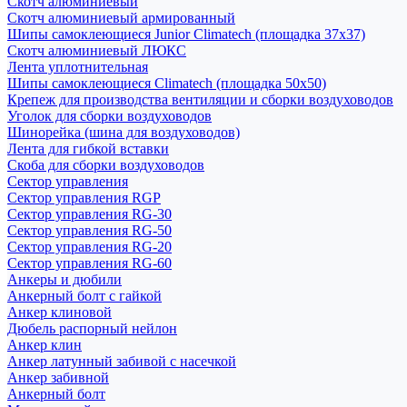
Скотч алюминиевый
Скотч алюминиевый армированный
Шипы самоклеющиеся Junior Climatech (площадка 37х37)
Скотч алюминиевый ЛЮКС
Лента уплотнительная
Шипы самоклеющиеся Climatech (площадка 50х50)
Крепеж для производства вентиляции и сборки воздуховодов
Уголок для сборки воздуховодов
Шинорейка (шина для воздуховодов)
Лента для гибкой вставки
Скоба для сборки воздуховодов
Сектор управления
Сектор управления RGP
Сектор управления RG-30
Сектор управления RG-50
Сектор управления RG-20
Сектор управления RG-60
Анкеры и дюбили
Анкерный болт с гайкой
Анкер клиновой
Дюбель распорный нейлон
Анкер клин
Анкер латунный забивой с насечкой
Анкер забивной
Анкерный болт