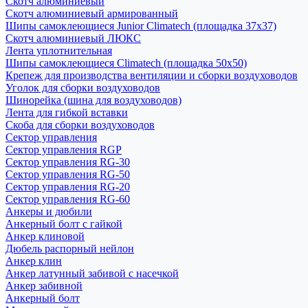
Скотч алюминиевый
Скотч алюминиевый армированный
Шипы самоклеющиеся Junior Climatech (площадка 37х37)
Скотч алюминиевый ЛЮКС
Лента уплотнительная
Шипы самоклеющиеся Climatech (площадка 50х50)
Крепеж для производства вентиляции и сборки воздуховодов
Уголок для сборки воздуховодов
Шинорейка (шина для воздуховодов)
Лента для гибкой вставки
Скоба для сборки воздуховодов
Сектор управления
Сектор управления RGP
Сектор управления RG-30
Сектор управления RG-50
Сектор управления RG-20
Сектор управления RG-60
Анкеры и дюбили
Анкерный болт с гайкой
Анкер клиновой
Дюбель распорный нейлон
Анкер клин
Анкер латунный забивой с насечкой
Анкер забивной
Анкерный болт