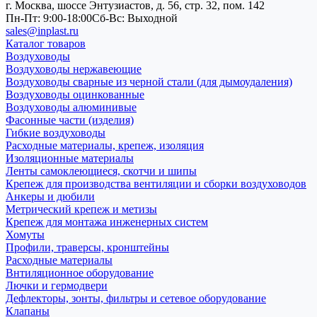
г. Москва, шоссе Энтузиастов, д. 56, стр. 32, пом. 142
Пн-Пт: 9:00-18:00
Cб-Вс: Выходной
sales@inplast.ru
Каталог товаров
Воздуховоды
Воздуховоды нержавеющие
Воздуховоды сварные из черной стали (для дымоудаления)
Воздуховоды оцинкованные
Воздуховоды алюминивые
Фасонные части (изделия)
Гибкие воздуховоды
Расходные материалы, крепеж, изоляция
Изоляционные материалы
Ленты самоклеющиеся, скотчи и шипы
Крепеж для производства вентиляции и сборки воздуховодов
Анкеры и дюбили
Метрический крепеж и метизы
Крепеж для монтажа инженерных систем
Хомуты
Профили, траверсы, кронштейны
Расходные материалы
Внтиляционное оборудование
Лючки и гермодвери
Дефлекторы, зонты, фильтры и сетевое оборудование
Клапаны