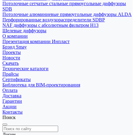
Потолочные сетчатые стальные прямоугольные диффузоры
SDB
Потолочные алюминиевые прямоугольные диффузоры ALDA
Перфорированные воздухораспределители SDBP
NAF диффузоры с абсолютным фильтром Н13
Щелевые диффузоры
О компании
Презентация компании Инпласт
Брэнд Smay
Проекты
Новости
Скачать
Технические каталоги
Прайсы
Сертификаты
Библиотека для BIM-проектирования
Оплата
Доставка
Гарантии
Акции
Контакты
Поиск
Логин