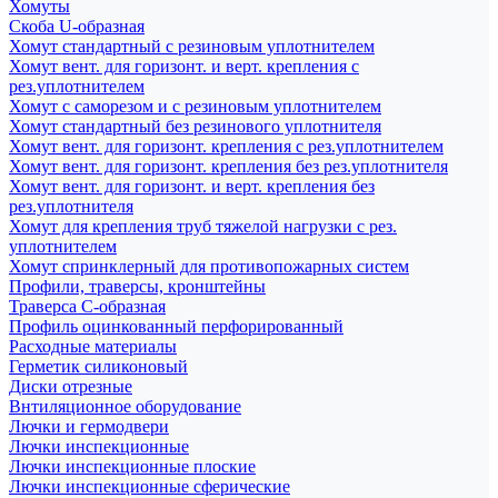
Хомуты
Скоба U-образная
Хомут стандартный с резиновым уплотнителем
Хомут вент. для горизонт. и верт. крепления с
рез.уплотнителем
Хомут с саморезом и с резиновым уплотнителем
Хомут стандартный без резинового уплотнителя
Хомут вент. для горизонт. крепления с рез.уплотнителем
Хомут вент. для горизонт. крепления без рез.уплотнителя
Хомут вент. для горизонт. и верт. крепления без
рез.уплотнителя
Хомут для крепления труб тяжелой нагрузки с рез.
уплотнителем
Хомут спринклерный для противопожарных систем
Профили, траверсы, кронштейны
Траверса С-образная
Профиль оцинкованный перфорированный
Расходные материалы
Герметик силиконовый
Диски отрезные
Внтиляционное оборудование
Лючки и гермодвери
Лючки инспекционные
Лючки инспекционные плоские
Лючки инспекционные сферические