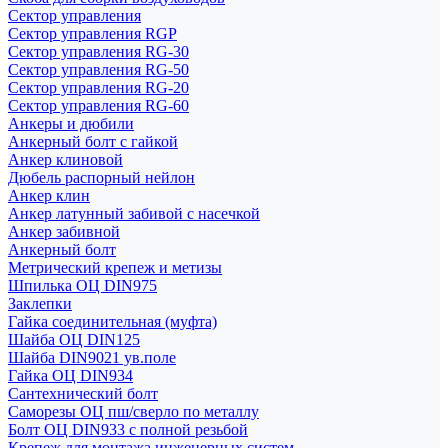
Сектор управления
Сектор управления RGP
Сектор управления RG-30
Сектор управления RG-50
Сектор управления RG-20
Сектор управления RG-60
Анкеры и дюбили
Анкерный болт с гайкой
Анкер клиновой
Дюбель распорный нейлон
Анкер клин
Анкер латунный забивой с насечкой
Анкер забивной
Анкерный болт
Метрический крепеж и метизы
Шпилька ОЦ DIN975
Заклепки
Гайка соединительная (муфта)
Шайба ОЦ DIN125
Шайба DIN9021 ув.поле
Гайка ОЦ DIN934
Сантехнический болт
Саморезы ОЦ пш/сверло по металлу
Болт ОЦ DIN933 с полной резьбой
Крепеж для монтажа инженерных систем