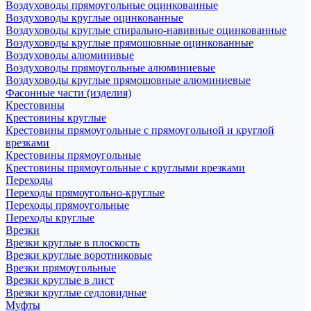
Воздуховоды прямоугольные оцинкованные
Воздуховоды круглые оцинкованные
Воздуховоды круглые спирально-навивные оцинкованные
Воздуховоды круглые прямошовные оцинкованные
Воздуховоды алюминивые
Воздуховоды прямоугольные алюминиевые
Воздуховоды круглые прямошовные алюминиевые
Фасонные части (изделия)
Крестовины
Крестовины круглые
Крестовины прямоугольные с прямоугольной и круглой
врезками
Крестовины прямоугольные
Крестовины прямоугольные с круглыми врезками
Переходы
Переходы прямоугольно-круглые
Переходы прямоугольные
Переходы круглые
Врезки
Врезки круглые в плоскость
Врезки круглые воротниковые
Врезки прямоугольные
Врезки круглые в лист
Врезки круглые седловидные
Муфты