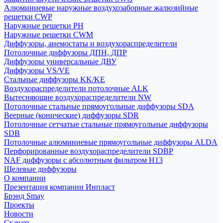
Алюминиевые наружные воздухозаборные жалюзийные
решетки CWP
Наружные решетки РН
Наружные решетки CWM
Диффузоры, анемостаты и воздухораспределители
Потолочные диффузоры ДПН, ДПР
Диффузоры универсальные ДВУ
Диффузоры VS/VE
Стальные диффузоры KK/KE
Воздухораспределители потолочные ALK
Вытесняющие воздухораспределители NW
Потолочные стальные прямоугольные диффузоры SDA
Веерные (конические) диффузоры SDR
Потолочные сетчатые стальные прямоугольные диффузоры
SDB
Потолочные алюминиевые прямоугольные диффузоры ALDA
Перфорированные воздухораспределители SDBP
NAF диффузоры с абсолютным фильтром Н13
Щелевые диффузоры
О компании
Презентация компании Инпласт
Брэнд Smay
Проекты
Новости
Скачать