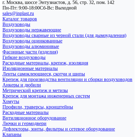
г. Москва, шоссе Энтузиастов, д. 56, стр. 32, пом. 142
Пн-Пт: 9:00-18:00
Cб-Вс: Выходной
sales@inplast.ru
Каталог товаров
Воздуховоды
Воздуховоды нержавеющие
Воздуховоды сварные из черной стали (для дымоудаления)
Воздуховоды оцинкованные
Воздуховоды алюминивые
Фасонные части (изделия)
Гибкие воздуховоды
Расходные материалы, крепеж, изоляция
Изоляционные материалы
Ленты самоклеющиеся, скотчи и шипы
Крепеж для производства вентиляции и сборки воздуховодов
Анкеры и дюбили
Метрический крепеж и метизы
Крепеж для монтажа инженерных систем
Хомуты
Профили, траверсы, кронштейны
Расходные материалы
Внтиляционное оборудование
Лючки и гермодвери
Дефлекторы, зонты, фильтры и сетевое оборудование
Клапаны