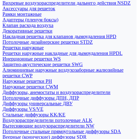
Вихревые воздухораспределители дальнего действия NSDZ
Аксессуары для решеток
Рамки монтажные
Адаптеры (пленум боксы)
Клапан расхода воздуха
Декоративные решетки
Накладная решетка для клапанов дымоудаления HPD
Потолочные дизайнерские решетки STDZ
Решетки наружные
Решетки наружные накладные для дымоудаления HPDL
Инерционные решетки WS
Защитно-акустические решетки SWG
Алюминиевые наружные воздухозаборные жалюзийные
решетки CWP
Наружные решетки РН
Наружные решетки CWM
Диффузоры, анемостаты и воздухораспределители
Потолочные диффузоры ДПН, ДПР
Диффузоры универсальные ДВУ
Диффузоры VS/VE
Стальные диффузоры KK/KE
Воздухораспределители потолочные ALK
Вытесняющие воздухораспределители NW
Потолочные стальные прямоугольные диффузоры SDA
Веерные (конические) диффузоры SDR