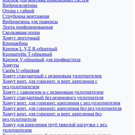
Виброизоляторы
Опора с гайкой
Струбцина монтажная
Виброрезина для траверсы
Лента перфорированная
Скользящая опора
Хомут ленточный
Кроншейны
Крепеж L,V,Z,R-обратный
Кронштейн Т-образный
Крепеж V-образный для профнастила
Хомуты
Скоба U-образная
Хомут стандартный с резиновым уплотнителем
Хомут вент. для горизонт. и верт. крепления с
рез.уплотнителем
Хомут с саморезом и с резиновым уплотнителем
Хомут стандартный без резинового уплотнителя
Хомут вент. для горизонт. крепления с рез.уплотнителем
Хомут вент. для горизонт. крепления без рез.уплотнителя
Хомут вент. для горизонт. и верт. крепления без
рез.уплотнителя
Хомут для крепления труб тяжелой нагрузки с рез.
уплотнителем