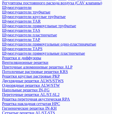
Регуляторы постоянного расхода воздуха (CAV клапаны)
Шумоглушители
Шумоглушители трубчатые
Шумоглушители круглые трубчатые
Шумоглушители TAR
Шумоглушители прямоугльные трубчатые
Шумоглушители TAS
Шумоглушители пластинчатые
Шумоглушители TAP
Шумоглушители прямоугольные одно-пластиначатые
Шумоглушители TAPS
Шумоглушители прямоугольные пластинчатые
Решетки и диффузоры
Вентиляционные решетки
Приточные алюминиевые решетки ALP
Потолочные растровые решетки KRS
Решетки круглые растровые РКР
Двухрядные решетки ALWS/STWS
Однорядные решетки ALW/STW
Напольные решетки IN-FG
Переточные решетки AL/ST-SL2
Решетка переточная акустическая RPA
Решетка накладная сетчатая НРС
Гигиенические решетки IN-КН
Сетчатые решетки AL/ST-STS