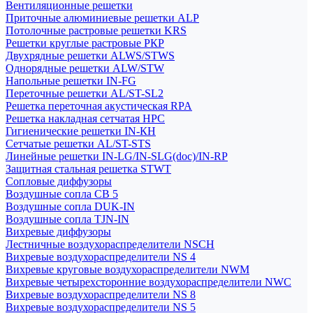
Вентиляционные решетки
Приточные алюминиевые решетки ALP
Потолочные растровые решетки KRS
Решетки круглые растровые РКР
Двухрядные решетки ALWS/STWS
Однорядные решетки ALW/STW
Напольные решетки IN-FG
Переточные решетки AL/ST-SL2
Решетка переточная акустическая RPA
Решетка накладная сетчатая НРС
Гигиенические решетки IN-КН
Сетчатые решетки AL/ST-STS
Линейные решетки IN-LG/IN-SLG(doc)/IN-RP
Защитная стальная решетка STWT
Сопловые диффузоры
Воздушные сопла СВ 5
Воздушные сопла DUK-IN
Воздушные сопла TJN-IN
Вихревые диффузоры
Лестничные воздухораспределители NSCH
Вихревые воздухораспределители NS 4
Вихревые круговые воздухораспределители NWM
Вихревые четырехсторонние воздухораспределители NWC
Вихревые воздухораспределители NS 8
Вихревые воздухораспределители NS 5