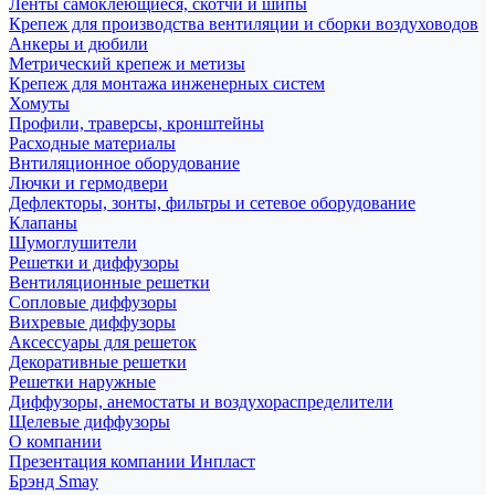
Ленты самоклеющиеся, скотчи и шипы
Крепеж для производства вентиляции и сборки воздуховодов
Анкеры и дюбили
Метрический крепеж и метизы
Крепеж для монтажа инженерных систем
Хомуты
Профили, траверсы, кронштейны
Расходные материалы
Внтиляционное оборудование
Лючки и гермодвери
Дефлекторы, зонты, фильтры и сетевое оборудование
Клапаны
Шумоглушители
Решетки и диффузоры
Вентиляционные решетки
Сопловые диффузоры
Вихревые диффузоры
Аксессуары для решеток
Декоративные решетки
Решетки наружные
Диффузоры, анемостаты и воздухораспределители
Щелевые диффузоры
О компании
Презентация компании Инпласт
Брэнд Smay