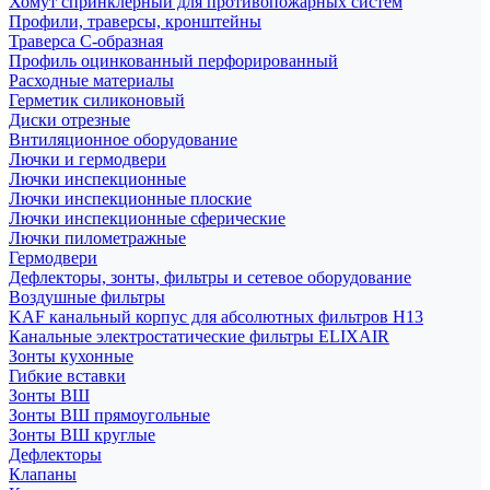
Хомут спринклерный для противопожарных систем
Профили, траверсы, кронштейны
Траверса С-образная
Профиль оцинкованный перфорированный
Расходные материалы
Герметик силиконовый
Диски отрезные
Внтиляционное оборудование
Лючки и гермодвери
Лючки инспекционные
Лючки инспекционные плоские
Лючки инспекционные сферические
Лючки пилометражные
Гермодвери
Дефлекторы, зонты, фильтры и сетевое оборудование
Воздушные фильтры
KAF канальный корпус для абсолютных фильтров H13
Канальные электростатические фильтры ELIXAIR
Зонты кухонные
Гибкие вставки
Зонты ВШ
Зонты ВШ прямоугольные
Зонты ВШ круглые
Дефлекторы
Клапаны