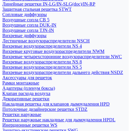
Линейные решетки IN-LG/IN-SLG(doc)/IN-RP
Защитная стальная решетка STWT
Сопловые диффузоры
Воздушные сопла СВ 5
Воздушные сопла DUK-IN
Воздушные сопла TJN-IN
Вихревые диффузоры
Лестничные воздухораспределители NSCH
Вихревые воздухораспределители NS 4
Вихревые круговые воздухораспределители NWM
Вихревые четырехсторонние воздухораспределители NWC
Вихревые воздухораспределители NS 8
Вихревые воздухораспределители NS 5
Вихревые воздухораспределители дальнего действия NSDZ
Аксессуары для решеток
Рамки монтажные
Адаптеры (пленум боксы)
Клапан расхода воздуха
Декоративные решетки
Накладная решетка для клапанов дымоудаления HPD
Потолочные дизайнерские решетки STDZ
Решетки наружные
Решетки наружные накладные для дымоудаления HPDL
Инерционные решетки WS
Защитно-акустические решетки SWG