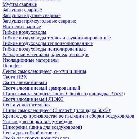
Муфты сварные
Заглушки сварные
Заглушки круглые сварные
Заглушки прямоугольные сварные
Ниппели сварные
Гибкие воздуховоды
Гибкие воздуховоды тепло- и звукоизолированные
Гибкие воздуховоды теплоизолированные
Гибкие воздуховоды неизолированные
Расходные материалы, крепеж, изоляция
Изоляционные материалы
Пенофол
Ленты самоклеющиеся, скотчи и шипы
Скотч ПВХ
Скотч алюминиевый
Скотч алюминиевый армированный
Шипы самоклеющиеся Junior Climatech (площадка 37х37)
Скотч алюминиевый ЛЮКС
Лента уплотнительная
Шипы самоклеющиеся Climatech (площадка 50х50)
Крепеж для производства вентиляции и сборки воздуховодов
Уголок для сборки воздуховодов
Шинорейка (шина для воздуховодов)
Лента для гибкой вставки
Скоба для сборки воздуховодов