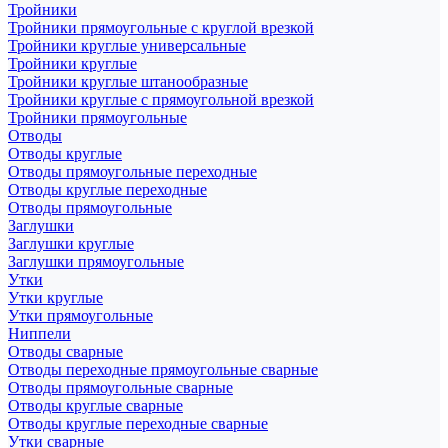
Тройники
Тройники прямоугольные с круглой врезкой
Тройники круглые универсальные
Тройники круглые
Тройники круглые штанообразные
Тройники круглые с прямоугольной врезкой
Тройники прямоугольные
Отводы
Отводы круглые
Отводы прямоугольные переходные
Отводы круглые переходные
Отводы прямоугольные
Заглушки
Заглушки круглые
Заглушки прямоугольные
Утки
Утки круглые
Утки прямоугольные
Ниппели
Отводы сварные
Отводы переходные прямоугольные сварные
Отводы прямоугольные сварные
Отводы круглые сварные
Отводы круглые переходные сварные
Утки сварные