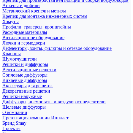
Крепеж для производства вентиляции и сборки воздуховодов
Анкеры и дюбили
Метрический крепеж и метизы
Крепеж для монтажа инженерных систем
Хомуты
Профили, траверсы, кронштейны
Расходные материалы
Внтиляционное оборудование
Лючки и гермодвери
Дефлекторы, зонты, фильтры и сетевое оборудование
Клапаны
Шумоглушители
Решетки и диффузоры
Вентиляционные решетки
Сопловые диффузоры
Вихревые диффузоры
Аксессуары для решеток
Декоративные решетки
Решетки наружные
Диффузоры, анемостаты и воздухораспределители
Щелевые диффузоры
О компании
Презентация компании Инпласт
Брэнд Smay
Проекты