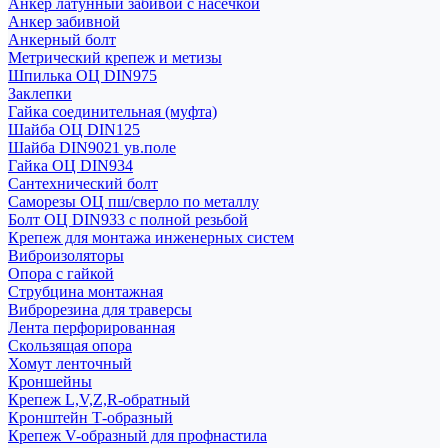
Анкер латунный забивой с насечкой
Анкер забивной
Анкерный болт
Метрический крепеж и метизы
Шпилька ОЦ DIN975
Заклепки
Гайка соединительная (муфта)
Шайба ОЦ DIN125
Шайба DIN9021 ув.поле
Гайка ОЦ DIN934
Сантехнический болт
Саморезы ОЦ пш/сверло по металлу
Болт ОЦ DIN933 с полной резьбой
Крепеж для монтажа инженерных систем
Виброизоляторы
Опора с гайкой
Струбцина монтажная
Виброрезина для траверсы
Лента перфорированная
Скользящая опора
Хомут ленточный
Кроншейны
Крепеж L,V,Z,R-обратный
Кронштейн Т-образный
Крепеж V-образный для профнастила